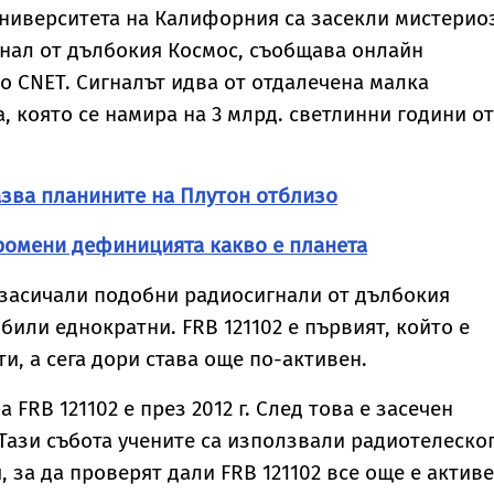
Университета на Калифорния са засекли мистерио
нал от дълбокия Космос, съобщава онлайн
о CNET. Сигналът идва от отдалечена малка
а, която се намира на 3 млрд. светлинни години от
зва планините на Плутон отблизо
промени дефиницията какво е планета
 засичали подобни радиосигнали от дълбокия
 били еднократни. FRB 121102 е първият, който е
и, а сега дори става още по-активен.
 FRB 121102 е през 2012 г. След това е засечен
. Тази събота учените са използвали радиотелеско
 за да проверят дали FRB 121102 все още е активе