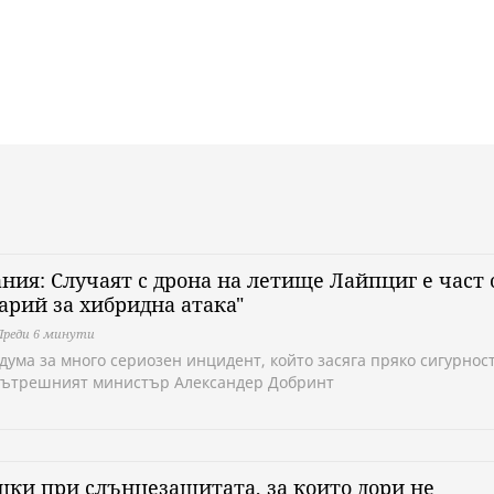
ния: Случаят с дрона на летище Лайпциг е част 
арий за хибридна атака"
Преди 6 минути
дума за много сериозен инцидент, който засяга пряко сигурност
вътрешният министър Александер Добринт
шки при слънцезащитата, за които дори не