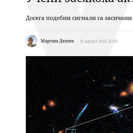
Досега подобни сигнали са засичани 
Мартин Дешев
31 август 2017, 07:53