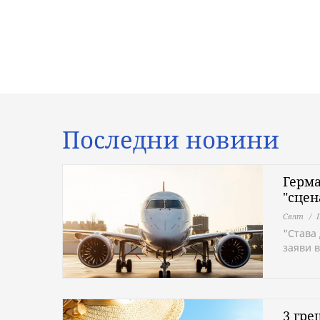
Последни новини
Герма
"сцен
Свят
"Става 
заяви 
3 гре