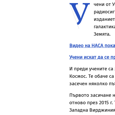
У
чени от 
радиосиг
изданиет
галактик
Земята.
Видео на НАСА пока
Учени искат да се 
И преди учените са
Космос. Те обаче са
засечен няколко път
Първото засичане на
отново през 2015 г
Западна Вирджиния,