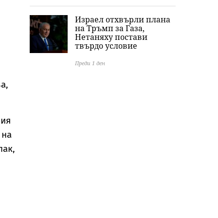
Израел отхвърли плана
на Тръмп за Газа,
Нетаняху постави
твърдо условие
Преди 1 ден
а,
рия
 на
пак,