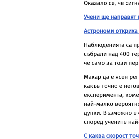
Оказало се, че сигн
Учени ще направят 
Астрономи откриха
Наблюденията са пр
събрали над 400 те
че само за този пер
Макар да е ясен ре
какъв точно е него
експеримента, коме
най-малко вероятно
дупки. Възможно е 
според учените най
С каква скорост то