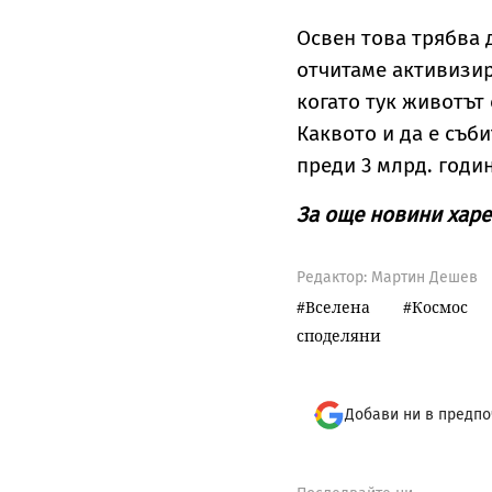
Освен това трябва д
отчитаме активизир
когато тук животът 
Каквото и да е съб
преди 3 млрд. годи
За още новини харе
Редактор: Мартин Дешев
Вселена
Космос
споделяни
Добави ни в предпо