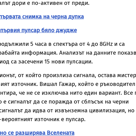
алът дори е по-активен от преди.
първата снимка на черна дупка
 първия пулсар бяло джудже
одължили 5 часа в спектъра от 4 до 8GHz и са
рабайта информация. Анализът на данните показв
иод са засечени 15 нови пулсации.
гионът, от който произлиза сигнала, остава мисте
вият източник. Вишал Гажар, който е ръководител
нтира, че не се изключва нито един вариант. Все 
 е сигналът да се поражда от сблъсък на черни
сигналът да идва от извънземна цивилизация, но
-вероятният източник е пулсар.
чно се разширява Вселената