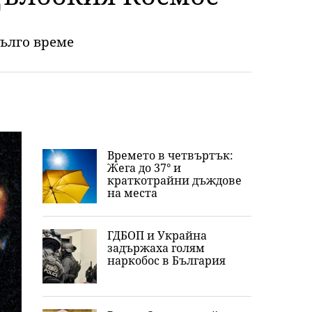
дълго време
Времето в четвъртък:
Жега до 37° и
краткотрайни дъждове
на места
ГДБОП и Украйна
задържаха голям
наркобос в България