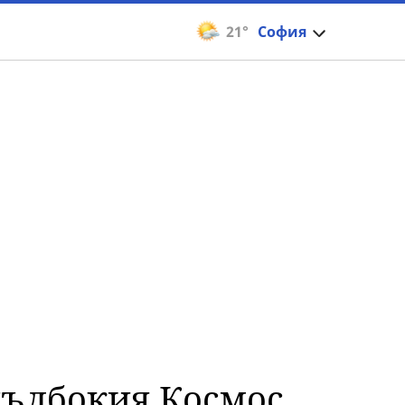
21°
София
дълбокия Космос