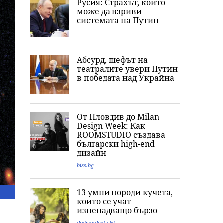
Русия: Страхът, който
може да взриви
системата на Путин
Абсурд, шефът на
театралите увери Путин
в победата над Украйна
От Пловдив до Milan
Design Week: Как
ROOMSTUDIO създава
български high-end
дизайн
biss.bg
13 умни породи кучета,
които се учат
изненадващо бързо
dogsandcats.bg