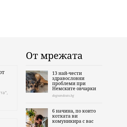
От мрежата
от
13 най-чести
здравословни
проблеми при
Немските овчарки
та",
dogsandcats.bg
6 начина, по които
котката ви
комуникира с вас