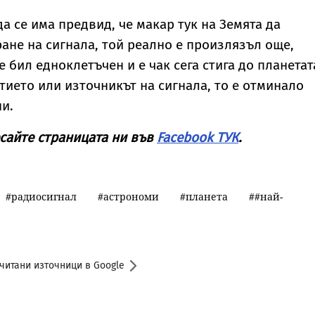
а се има предвид, че макар тук на Земята да
ане на сигнала, той реално е произлязъл още,
е бил едноклетъчен и е чак сега стига до планетат
итието или източникът на сигнала, то е отминало
ни.
сайте страницата ни във
Facebook ТУК
.
радиосигнал
астрономи
планета
#най-
читани източници в Google