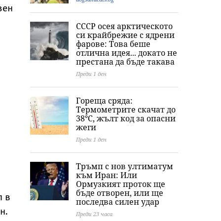
зен
СССР осея арктическото
си крайбрежие с ядрени
фарове: Това беше
отлична идея... докато не
престана да бъде такава
Преди 1 ден
Гореща сряда:
Термометрите скачат до
38°C, жълт код за опасни
жеги
Преди 1 ден
Тръмп с нов ултиматум
към Иран: Или
Ормузкият проток ще
бъде отворен, или ще
п в
последва силен удар
н.
Преди 23 часа