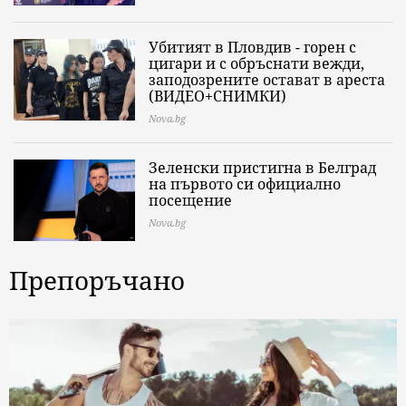
Убитият в Пловдив - горен с
цигари и с обръснати вежди,
заподозрените остават в ареста
(ВИДЕО+СНИМКИ)
Nova.bg
Зеленски пристигна в Белград
на първото си официално
посещение
Nova.bg
Препоръчано