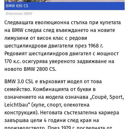
BMW 630 CS
Източник: BMW
Следващата еволюционна стъпка при купетата
на BMW следва след въвеждането на новите
лимузини от висок клас с редови
шестцилиндрови двигатели през 1968 г.
Редовият шестцилиндров двигател с мощност
170 к.с. осигурява увереното задвижване на
новото BMW 2800 CS.
BMW 3.0 CSL е върховият модел от това
семейство. Комбинацията от букви в
означението на модела означава „Coupé, Sport,
Leichtbau“ (купе, спорт, олекотена
конструкция). Неговата състезателна кариера
завършва цели 4 години след края на
производството. През 1979 г. последната от