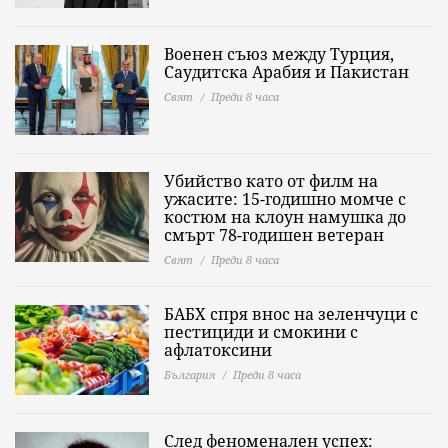
Военен съюз между Турция,
Саудитска Арабия и Пакистан
Свят
Преди 8 часа
Убийство като от филм на
ужасите: 15-годишно момче с
костюм на клоун намушка до
смърт 78-годишен ветеран
Свят
Преди 8 часа
БАБХ спря внос на зеленчуци с
пестициди и смокини с
афлатоксини
България
Преди 8 часа
След феноменален успех: