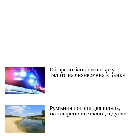
Обгорели банкноти върху
тялото на бизнесмена в Банкя
Румъния потопи два шлепа,
натоварени със скали, в Дунав