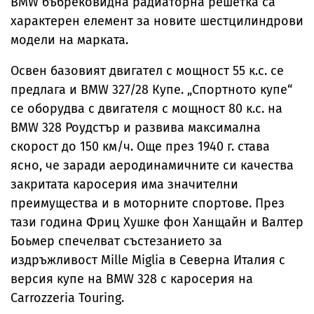
BMW бъбрековидна радиаторна решетка са
характерен елемент за новите шестцилиндрови
модели на марката.
Освен базовият двигател с мощност 55 к.с. се
предлага и BMW 327/28 Купе. „Спортното купе“
се оборудва с двигателя с мощност 80 к.с. на
BMW 328 Роудстър и развива максимална
скорост до 150 км/ч. Още през 1940 г. става
ясно, че заради аеродинамичните си качества
закритата каросерия има значителни
преимущества и в моторните спортове. През
тази година Фриц Хушке фон Ханщайн и Валтер
Боьмер спечелват състезанието за
издръжливост Mille Miglia в Северна Италия с
версия купе на BMW 328 с каросерия на
Carrozzeria Touring.