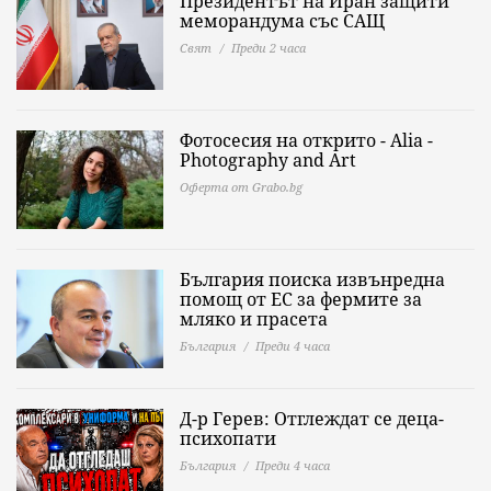
Президентът на Иран защити
меморандума със САЩ
Свят
Преди 2 часа
Фотосесия на открито - Alia -
Photography and Art
Оферта от Grabo.bg
България поиска извънредна
помощ от ЕС за фермите за
мляко и прасета
България
Преди 4 часа
Д-р Герев: Отглеждат се деца-
психопати
България
Преди 4 часа