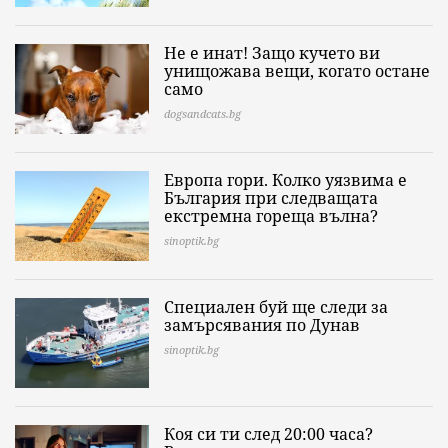
Не е инат! Защо кучето ви
унищожава вещи, когато остане
само
dogsandcats.bg
Европа гори. Колко уязвима е
България при следващата
екстремна гореща вълна?
sinoptik.bg
Специален буй ще следи за
замърсявания по Дунав
sinoptik.bg
Коя си ти след 20:00 часа?