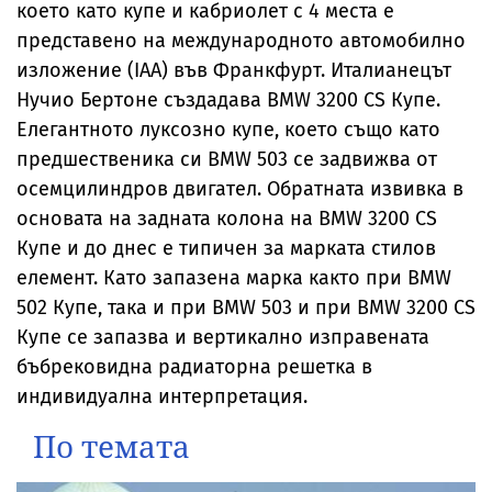
което като купе и кабриолет с 4 места е
представено на международното автомобилно
изложение (IAA) във Франкфурт. Италианецът
Нучио Бертоне създадава BMW 3200 CS Купе.
Елегантното луксозно купе, което също като
предшественика си BMW 503 се задвижва от
осемцилиндров двигател. Обратната извивка в
основата на задната колона на BMW 3200 CS
Купе и до днес е типичен за марката стилов
елемент. Като запазена марка както при BMW
502 Купе, така и при BMW 503 и при BMW 3200 CS
Купе се запазва и вертикално изправената
бъбрековидна радиаторна решетка в
индивидуална интерпретация.
По темата