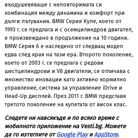
въодушевяваше с неповторимата си
комбинация между динамика и комфорт при
дълги пътувания. BMW Серия Купе, което от
1993 г. се предлага и с осемцилиндров двигател,
е произвеждано в продължение на 10 години.
BMW Серия 6 е наследено от следващ модел
едва след края на тази ера. Второто поколение,
което от 2003 г. се предлага с редови
шестцилиндрови и V8 двигатели, се отличава с
множество иновации като активно кормилно
управление, система за управление iDrive и
Head-Up дисплей. През 2011 г. BMW представя
третото поколение на купетата от висок клас.
Следете ни навсякъде и по всяко време с
мобилното приложение на
Vesti
.
bg
. Можете
да го изтеглите от
Google Play
и
AppStore
.