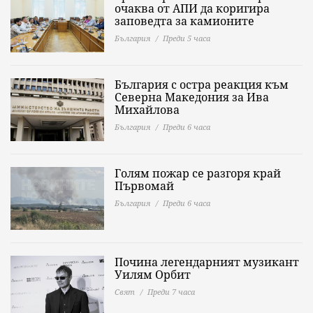
очаква от АПИ да коригира
заповедта за камионите
България
Преди 5 часа
България с остра реакция към
Северна Македония за Ива
Михайлова
България
Преди 6 часа
Голям пожар се разгоря край
Първомай
България
Преди 6 часа
Почина легендарният музикант
Уилям Орбит
Свят
Преди 7 часа