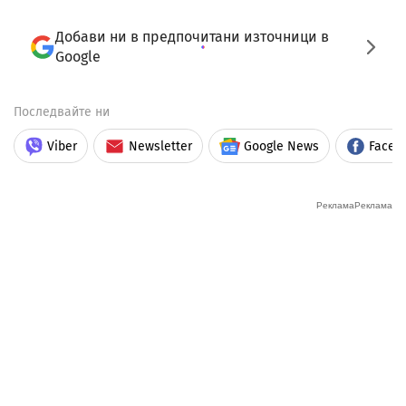
Добави ни в предпочитани източници в
Google
Последвайте ни
Viber
Newsletter
Google News
Faceb