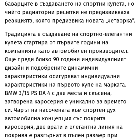
баварците в създаването на спортни купета, но
чийто радиаторни решетки не предизвикваха
реакцията, която предизвика новата „четворка”.
Традицията в създаване на спортно-елегантни
купета стартира от първите години на
компанията като автомобилен производител.
Още преди близо 90 години индивидуалният
дизайн и подобрените динамични
характеристики осигуряват индивидуални
характеристики на първото купе на марката.
BMW 3/15 PS DA 4 с две места и скъсена,
затворена каросерия е уникално за времето
си. Чарът на насочената към спортен дух
автомобилна концепция със покрита
каросерия, две врати и елегантна линия на
покрива е разгърнат в пълен размер при