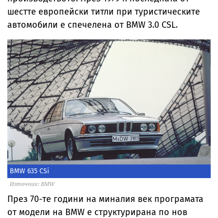
шестте европейски титли при туристическите
автомобили е спечелена от BMW 3.0 CSL.
BMW 635 CSi
Източник: BMW
През 70-те години на миналия век програмата
от модели на BMW е структурирана по нов