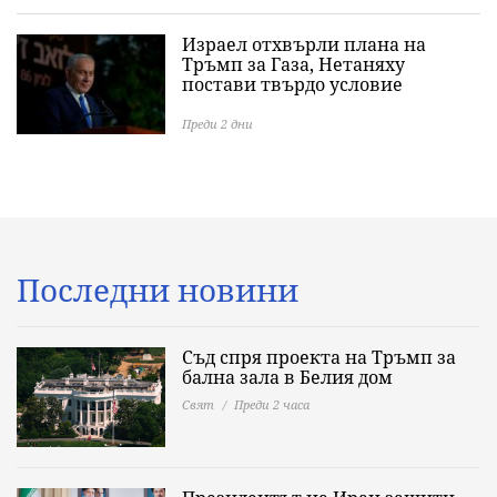
Израел отхвърли плана на
Тръмп за Газа, Нетаняху
постави твърдо условие
Преди 2 дни
Последни новини
Съд спря проекта на Тръмп за
бална зала в Белия дом
Свят
Преди 2 часа