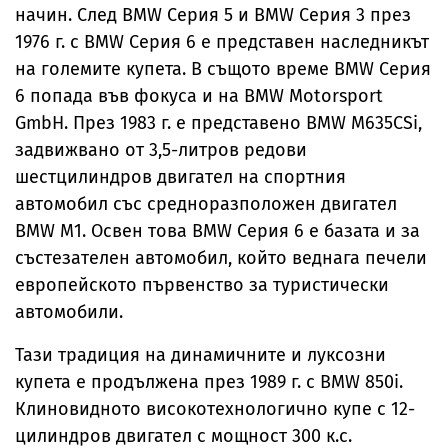
начин. След BMW Серия 5 и BMW Серия 3 през
1976 г. с BMW Серия 6 е представен наследникът
на големите купета. В същото време BMW Серия
6 попада във фокуса и на BMW Motorsport
GmbH. През 1983 г. е представено BMW M635CSi,
задвижвано от 3,5-литров редови
шестцилиндров двигател на спортния
автомобил със средноразположен двигател
BMW M1. Освен това BMW Серия 6 е базата и за
състезателен автомобил, който веднага печели
европейското първенство за туристически
автомобили.
Тази традиция на динамичните и луксозни
купета е продължена през 1989 г. с BMW 850i.
Клиновидното високотехнологично купе с 12-
цилиндров двигател с мощност 300 к.с.