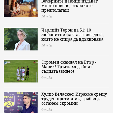
Вечерните навици издават
много повече, отколкото
предполагаш
Edna.bg
Чарлийз Терон на 51: 10
любопитни факта за звездата,
която не спира да вдъхновява
Edna.bg
Огромен скандал на Етър -
Марек! Тръгнаха да бият
съдията (видео)
Gong.bg
Хулио Веласкес: Играхме срещу
труден противник, трябва да
останем скромни
Gong.bg