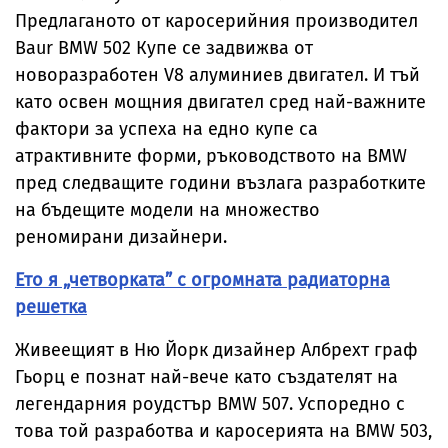
Предлаганото от каросерийния производител
Baur BMW 502 Купе се задвижва от
новоразработен V8 алуминиев двигател. И тъй
като освен мощния двигател сред най-важните
фактори за успеха на едно купе са
атрактивните форми, ръководството на BMW
пред следващите години възлага разработките
на бъдещите модели на множество
реномирани дизайнери.
Ето я „четворката” с огромната радиаторна
решетка
Живеещият в Ню Йорк дизайнер Албрехт граф
Гьорц е познат най-вече като създателят на
легендарния роудстър BMW 507. Успоредно с
това той разработва и каросерията на BMW 503,