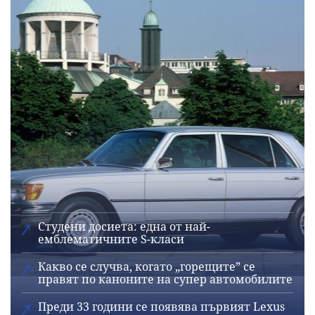
Студени досиета: една от най-
емблематичните S-класи
Какво се случва, когато „горещите” се
правят по каноните на супер автомобилите
Преди 33 години се появява първият Lexus