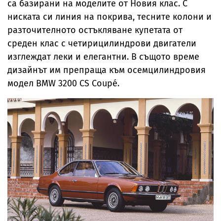
са базирани на моделите от Новия клас. С
ниската си линия на покрива, тесните колони и
разточителното остъкляване купетата от
среден клас с четирицилиндрови двигатели
изглеждат леки и елегантни. В същото време
дизайнът им препраща към осемцилиндровия
модел BMW 3200 CS Coupé.