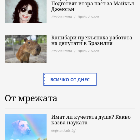
Подготвят втора част за Майкъл
Джексън
Любопитно
Преди 8 часа
Капибари прекъснаха работата
на депутати в Бразилия
Любопитно
Преди 8 часа
ВСИЧКО ОТ ДНЕС
От мрежата
Имат ли кучетата душа? Какво
казва науката
dogsandcats.bg