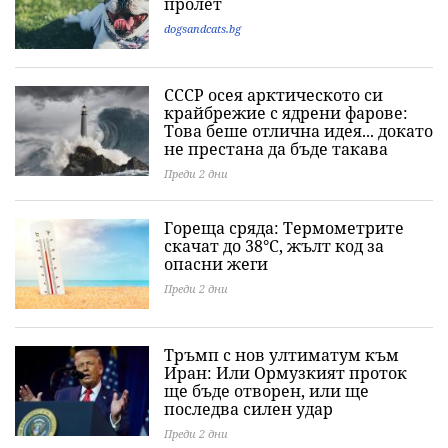
пролет
dogsandcats.bg
СССР осея арктическото си
крайбрежие с ядрени фарове:
Това беше отлична идея... докато
не престана да бъде такава
Преди 2 дни
Гореща сряда: Термометрите
скачат до 38°C, жълт код за
опасни жеги
Преди 2 дни
Тръмп с нов ултиматум към
Иран: Или Ормузкият проток
ще бъде отворен, или ще
последва силен удар
Преди 2 дни