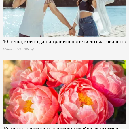
10 неща, които да направиш поне веднъж това лято
MelomanBG - 10te.bg
10 цветя, които задължително трябва да имате в