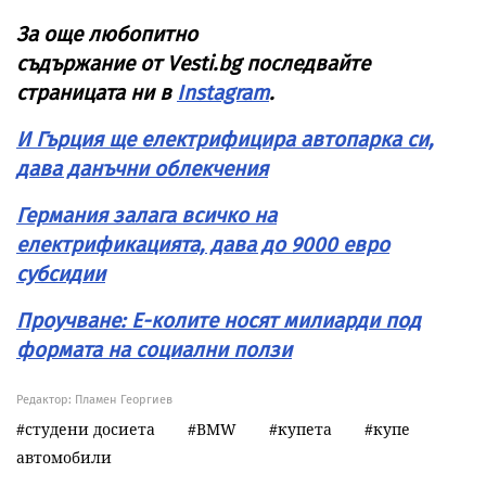
За още любопитно
съдържание от
Vesti
.
bg
последвайте
страницата ни в
Instagram
.
И Гърция ще електрифицира автопарка си,
дава данъчни облекчения
Германия залага всичко на
електрификацията, дава до 9000 евро
субсидии
Проучване: Е-колите носят милиарди под
формата на социални ползи
Редактор: Пламен Георгиев
студени досиета
BMW
купета
купе
автомобили