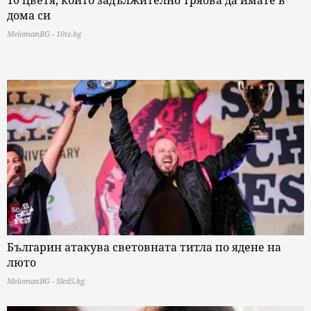
дома си
MelomanBG - 10te.bg
Българин атакува световната титла по ядене на
люто
MelomanBG - Sled5.bg