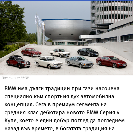
Източник: BMW
BMW има дълги традиции при тази насочена
специално към спортния дух автомобилна
концепция. Сега в премиум сегмента на
средния клас дебютира новото BMW Серия 4
Купе, което е един добър поглед да погледнем
назад във времето, в богатата традиция на