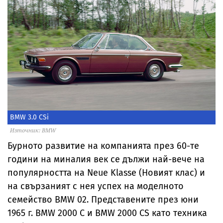
BMW 3.0 CSi
Източник: BMW
Бурното развитие на компанията през 60-те
години на миналия век се дължи най-вече на
популярността на Neue Klasse (Новият клас) и
на свързаният с нея успех на моделното
семейство BMW 02. Представените през юни
1965 г. BMW 2000 C и BMW 2000 CS като техника