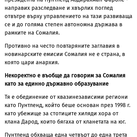
направих разследване и хвърлих поглед
отвътре върху управлението на тази развиваща
се и до голяма степен автономна държава в
рамките на Сомалия.
Противно на често повтаряните заглавия в
новинарските емисии Сомалия не е страна, в
която цари анархия.
Некоректно е въобще да говорим за Сомалия
като за единно държавно образувание
Тя е обединение от квазинезависими региони
като Пунтленд, който беше основан през 1998 г.
като убежище за стотиците хиляди хора от
клана Дарод, които бягаха от кланетата на юг.
Пунтленд обхваща една четвърт до една трета