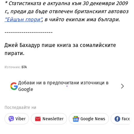
* Статистиката е актуална към 30 декември 2009
г., преди да бъде отвлечен британският автовоз
"Ейшън глори"
, в чийто екипаж има българи.
-----------------------
Джей Бахадур пише книга за сомалийските
пирати.
Източник:
БТА
Добави ни в предпочитани източници в
Google
Последвайте ни
Viber
Newsletter
Google News
Faceb