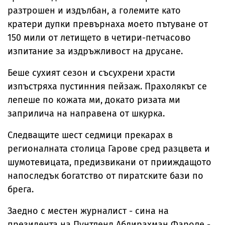
разтрошен и издълбан, а големите като
кратери дупки превърнаха моето пътуване от
150 мили от летището в четири-петчасово
изпитание за издръжливост на друсане.
Беше сухият сезон и съсухрени храсти
изпъстряха пустинния пейзаж. Прахолякът се
лепеше по кожата ми, докато ризата ми
заприлича на направена от шкурка.
Следващите шест седмици прекарах в
регионалната столица Гарове сред разцвета и
шумотевицата, предизвикани от прииждащото
напоследък богатство от пиратските бази по
брега.
Заедно с местен журналист - сина на
президента на Пунтленд Абдирахман Фароле -