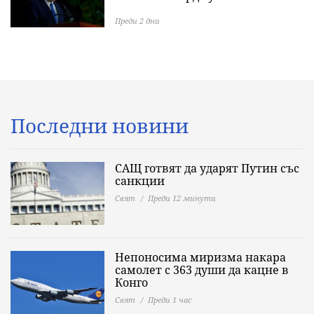
Преди 2 дни
Последни новини
САЩ готвят да ударят Путин със
санкции
Свят
Преди 12 минути
Непоносима миризма накара
самолет с 363 души да кацне в
Конго
Свят
Преди 1 час