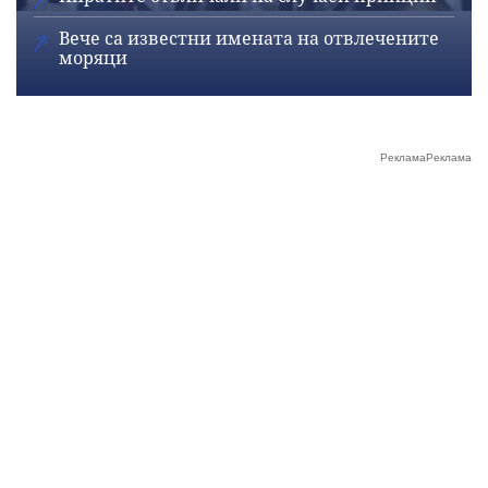
Вече са известни имената на отвлечените
моряци