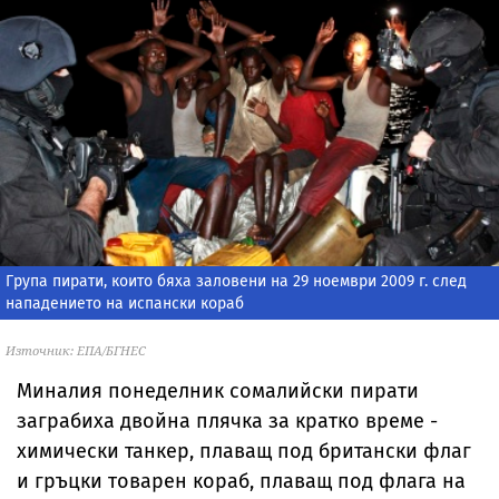
Група пирати, които бяха заловени на 29 ноември 2009 г. след
нападението на испански кораб
Източник: ЕПА/БГНЕС
Миналия понеделник сомалийски пирати
заграбиха двойна плячка за кратко време -
химически танкер, плаващ под британски флаг
и гръцки товарен кораб, плаващ под флага на