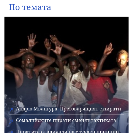
По темата
Андрю Мвангура: Преговарящият с пирати
Сомалийските пирати сменят тактиката
Пиратите отвличали на случаен принцип