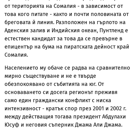
от територията на Сомалия - в зависимост от
това кого питате - както и почти половината от
бреговата й линия. Разположен на гърлото на
Аденския залив и Индийския океан, Пунтленд е
естествен кандидат за това да се превърне в
епицентър на бума на пиратската дейност край
Сомалия.
Населението му обаче се радва на сравнително
мирно съществуване и не е твърде
обезпокоявано от събитията на юг. От
основаването си досега регионът преживя
само един граждански конфликт с ниска
интензивност - кратък спор през 2001 и 2002 г.
между действащия тогава президент Абдулахи
Юсуф и неговия съперник Джама Али Джама.