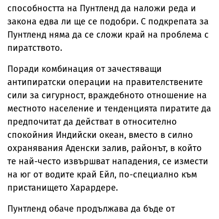
способността на Пунтленд да наложи реда и
закона едва ли ще се подобри. С подкрепата за
Пунтленд няма да се сложи край на проблема с
пиратството.
Поради комбинация от зачестяващи
антипиратски операции на правителствените
сили за сигурност, враждебното отношение на
местното население и тенденцията пиратите да
предпочитат да действат в относително
спокойния Индийски океан, вместо в силно
охранявания Аденски залив, районът, в който
те най-често извършват нападения, се измести
на юг от водите край Ейл, по-специално към
пристанището Харардере.
Пунтленд обаче продължава да бъде от