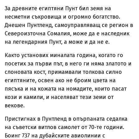
За древните египтяни Пунт бил земя на
несметни съкровища и огромно богатство.
Днешен Пунтленд, самоуправляващ се регион в
Североизточна Сомалия, може да е наследник
на легендарния Пунт, а може и да не е.
Както установих миналата година, когато го
посетих за първи път, в него ги няма златото и
слоновата кост, примамвали толкова силно
египтяните, освен ако не броим цвета на
пясъка и на кожата на номадите, които пасат
кози и камили, и населяват тези земи от
векове.
Пристигнах в Пунтленд в опърпаната седалка
на съветски витлов самолет от 70-те години.
Боинг 737 на дубайските авиолинии с