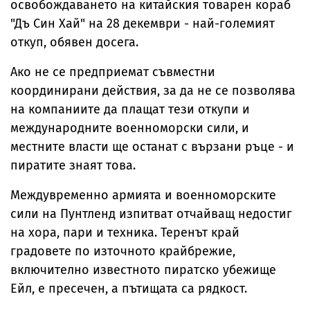
освобождаването на китайския товарен кораб
"Дъ Син Хай" на 28 декември - най-големият
откуп, обявен досега.
Ако не се предприемат съвместни
координирани действия, за да не се позволява
на компаниите да плащат тези откупи и
международните военноморски сили, и
местните власти ще останат с вързани ръце - и
пиратите знаят това.
Междувременно армията и военноморските
сили на Пунтленд изпитват отчайващ недостиг
на хора, пари и техника. Теренът край
градовете по източното крайбрежие,
включително известното пиратско убежище
Ейл, е пресечен, а пътищата са рядкост.