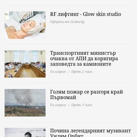
RF лифтинг - Glow skin studio
Оферта от Grabo.bg
Транспортният министър
очаква от АПИ да коригира
заповедта за камионите
България
Преди 2 часа
Голям пожар се разгоря край
Първомай
България
Преди 3 часа
Почина легендарният музикант
Уилям Орбит