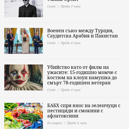
Свят
Преди 3 часа
Военен съюз между Турция,
Саудитска Арабия и Пакистан
Свят
Преди 4 часа
Убийство като от филм на
ужасите: 15-годишно момче с
костюм на клоун намушка до
смърт 78-годишен ветеран
Свят
Преди 4 часа
БАБХ спря внос на зеленчуци с
пестициди и смокини с
афлатоксини
България
Преди 4 часа