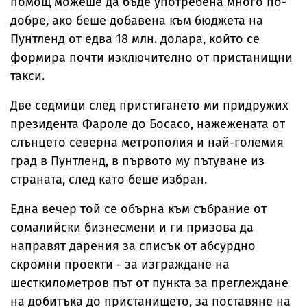
помощ можеше да бъде употребена много по-
добре, ако беше добавена към бюджета на
Пунтленд от едва 18 млн. долара, който се
формира почти изключително от пристанищни
такси.
Две седмици след пристигането ми придружих
президента Фароле до Босасо, нажежената от
слънцето северна метрополия и най-големия
град в Пунтленд, в първото му пътуване из
страната, след като беше избран.
Една вечер той се обърна към събрание от
сомалийски бизнесмени и ги призова да
направят дарения за списък от абсурдно
скромни проекти - за изграждане на
шесткилометров път от пункта за преглеждане
на добитъка до пристанището, за поставяне на