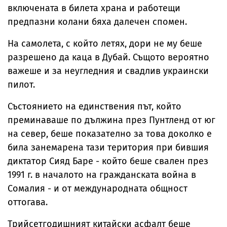
включената в билета храна и работещи
предпазни колани бяха далечен спомен.
На самолета, с който летях, дори не му беше
разрешено да каца в Дубай. Същото вероятно
важеше и за неугледния и свадлив украински
пилот.
Състоянието на единствения път, който
преминаваше по дължина през Пунтленд от юг
на север, беше показателно за това доколко е
била занемарена тази територия при бившия
диктатор Сияд Баре - който беше свален през
1991 г. в началото на гражданската война в
Сомалия - и от международната общност
оттогава.
Трийсетгодишният китайски асфалт беше