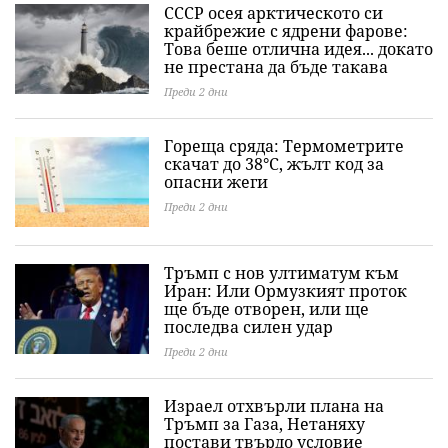
СССР осея арктическото си
крайбрежие с ядрени фарове:
Това беше отлична идея... докато
не престана да бъде такава
Преди 2 дни
Гореща сряда: Термометрите
скачат до 38°C, жълт код за
опасни жеги
Преди 2 дни
Тръмп с нов ултиматум към
Иран: Или Ормузкият проток
ще бъде отворен, или ще
последва силен удар
Преди 2 дни
Израел отхвърли плана на
Тръмп за Газа, Нетаняху
постави твърдо условие