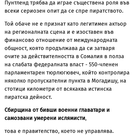
Пунтленд трябва да играе съществена роля във
всеки сериозен опит да се спре пиратството.
Той обаче не е признат като легитимен актьор
на регионалната сцена и е изоставен във
финансово отношение от международната
общност, която продължава да си затваря
очите за действителността в Сомалия в полза
на слабата федералната власт - 550-членен
парламентарен тюрлюгювеч, който контролира
няколко пропускателни пункта в Могадишу, на
стотици километри от всякаква истинска
пиратска дейност.
Сбирщина от бивши военни главатари и
самозвани умерени ислямисти
,
това е правителство, което не управлява.