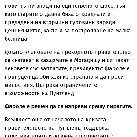
нови пътни знаци на единственото шосе, тъй
като старите отдавна бяха откраднати и
предадени на вторични суровини заради
ценния метал, както и за построяване на малка
болница.
Докато членовете на преходното правителство
се скатават в казармите в Могадишу и си чакат
чековете със заплатите, президентът Фароле е
принуден да обикаля из страната и да проси
милостиня. Въпреки ограничените
възможности на Пунтленд
Фароле е решен да се изправи срещу пиратите.
Всъщност още от началото на кризата
правителството на Пунтленд поддържа
политика, която изключва преговорите с