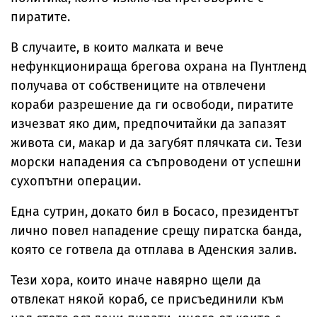
пиратите.
В случаите, в които малката и вече
нефункционираща брегова охрана на Пунтленд
получава от собствениците на отвлечени
кораби разрешение да ги освободи, пиратите
изчезват яко дим, предпочитайки да запазят
живота си, макар и да загубят плячката си. Тези
морски нападения са съпроводени от успешни
сухопътни операции.
Една сутрин, докато бил в Босасо, президентът
лично повел нападение срещу пиратска банда,
която се готвела да отплава в Аденския залив.
Тези хора, които иначе навярно щели да
отвлекат някой кораб, се присъединили към