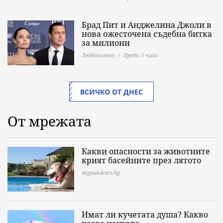
Брад Пит и Анджелина Джоли в
нова ожесточена съдебна битка
за милиони
Любопитно
Преди 5 часа
ВСИЧКО ОТ ДНЕС
От мрежата
Какви опасности за животните
крият басейните през лятото
dogsandcats.bg
Имат ли кучетата душа? Какво