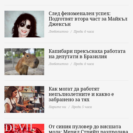
След феноменален успех:
Подготвят втора част за Майкъл
Джексън
Любопитно
Преди 4 часа
Капибари прекъснаха работата
на депутати в Бразилия
Любопитно
Преди 4 часа
Как могат да работят
непълнолетните и какво е
забранено за тях
Парите ни
Преди 5 часа
От синия пуловер до висшата
мода: Мерил Стрийп разпродава