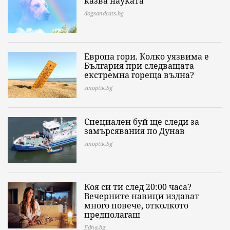
казва науката
dogsandcats.bg
Европа гори. Колко уязвима е
България при следващата
екстремна гореща вълна?
sinoptik.bg
Специален буй ще следи за
замърсявания по Дунав
sinoptik.bg
Коя си ти след 20:00 часа?
Вечерните навици издават
много повече, отколкото
предполагаш
Edna.bg