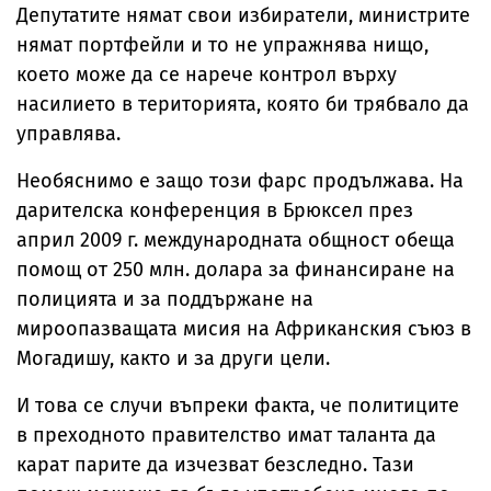
Депутатите нямат свои избиратели, министрите
нямат портфейли и то не упражнява нищо,
което може да се нарече контрол върху
насилието в територията, която би трябвало да
управлява.
Необяснимо е защо този фарс продължава. На
дарителска конференция в Брюксел през
април 2009 г. международната общност обеща
помощ от 250 млн. долара за финансиране на
полицията и за поддържане на
мироопазващата мисия на Африканския съюз в
Могадишу, както и за други цели.
И това се случи въпреки факта, че политиците
в преходното правителство имат таланта да
карат парите да изчезват безследно. Тази