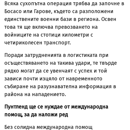
Всяка сухопътна операция трябва да започне в
Босасо или Гарове, където са разположени
единствените военни бази в региона. Освен
това тя ще включва превозването на
войниците на стотици километри с
четириколесен транспорт.
Поради затрудненията в логистиката при
осъществяването на такива удари, те твърде
рядко могат да се увенчаят с успех и той
зависи почти изцяло от навременното
събиране на разузнавателна информация в
района на нападението.
Пунтленд ще се нуждае от международна
помощ, за да наложи ред
Без солидна международна помощ