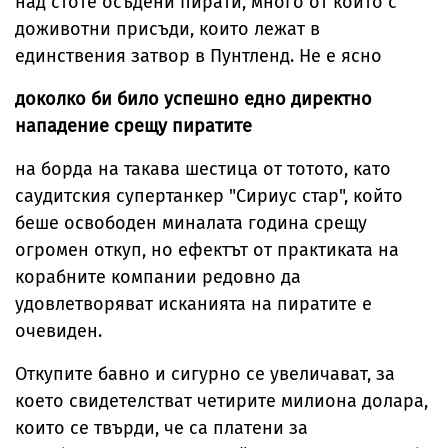
над стоте осъдени пирати, много от които с
доживотни присъди, които лежат в
единствения затвор в Пунтленд. Не е ясно
доколко би било успешно едно директно
нападение срещу пиратите
на борда на такава шестица от тотото, като
саудитския супертанкер "Сириус стар", който
беше освободен миналата година срещу
огромен откуп, но ефектът от практиката на
корабните компании редовно да
удовлетворяват исканията на пиратите е
очевиден.
Откупите бавно и сигурно се увеличават, за
което свидетелстват четирите милиона долара,
които се твърди, че са платени за