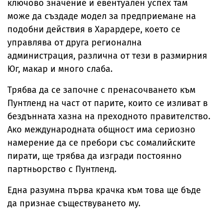
ключово значение и евентуален успех там
може да създаде модел за предприемане на
подобни действия в Харардере, което се
управлява от друга регионална
администрация, различна от тези в размирния
Юг, макар и много слаба.
Трябва да се започне с пренасочването към
Пунтленд на част от парите, които се изливат в
бездънната хазна на преходното правителство.
Ако международната общност има сериозно
намерение да се пребори със сомалийските
пирати, ще трябва да изгради постоянно
партньорство с Пунтленд.
Една разумна първа крачка към това ще бъде
да признае съществуването му.