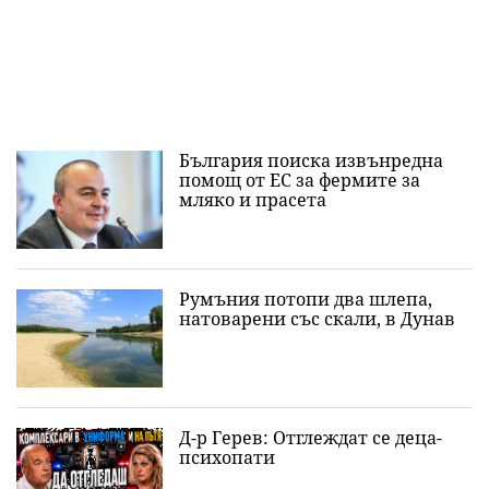
България поиска извънредна
помощ от ЕС за фермите за
мляко и прасета
Румъния потопи два шлепа,
натоварени със скали, в Дунав
Д-р Герев: Отглеждат се деца-
психопати