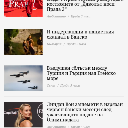
костюмите от „Дяволът носи
Прада 2“
Любопитно
Преди 5 часа
И нидерландци в нацисткия
скандал в Банско
България
Преди 5 часа
Въздушен сблъсък между
Турция и Гърция над Егейско
море
Свят
Преди 5 часа
Линдзи Вон зашемети в изрязан
червен бански месеци след
ужасяващото падане на
Олимпиадата
Любопитно
Преди 5 часа