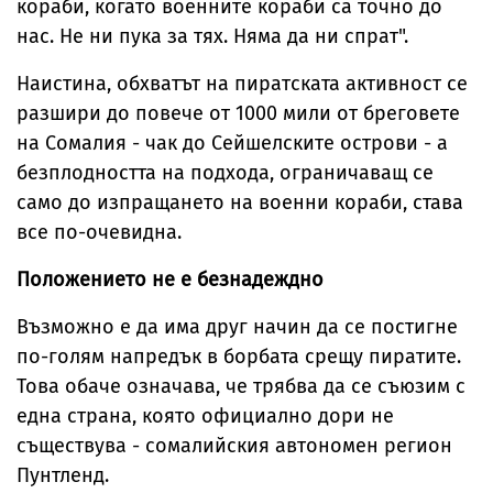
кораби, когато военните кораби са точно до
нас. Не ни пука за тях. Няма да ни спрат".
Наистина, обхватът на пиратската активност се
разшири до повече от 1000 мили от бреговете
на Сомалия - чак до Сейшелските острови - а
безплодността на подхода, ограничаващ се
само до изпращането на военни кораби, става
все по-очевидна.
Положението не е безнадеждно
Възможно е да има друг начин да се постигне
по-голям напредък в борбата срещу пиратите.
Това обаче означава, че трябва да се съюзим с
една страна, която официално дори не
съществува - сомалийския автономен регион
Пунтленд.