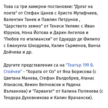
Това са три камерни постановки: "Духът на
поета" от Стефан Цанев с Христо Мутафчиев,
Валентин Танев и Павлин Петрунов ,
"Царството земно" от Тенеси Уилямс с Иван
Юруков, Нона Йотова и Дарин Ангелов и
"Любов по италиански" от Едуардо де Филипо
с
Емануела Шкодрева, Калин Сърменов, Ванча
Дойчева и др.
Другите представления са на
"Театър 199 В.
Стойчев"
- "Хората от Оз" от Яна Борисова (с
Цветана Манева, Стефан Вълдобрев, Атанас
Атанасов, Вежен Велчовски и Радена
Вълканова) и "Гарванът" от Калина Попянева (с
Теодора Духовникова и Калин Врачански).