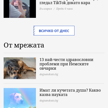
гледал TikTok докато кара
България
Преди 6 часа
ВСИЧКО ОТ ДНЕС
От мрежата
13 най-чести здравословни
проблеми при Немските
овчарки
dogsandcats.bg
Имат ли кучетата душа? Какво
казва науката
dogsandcats.bg