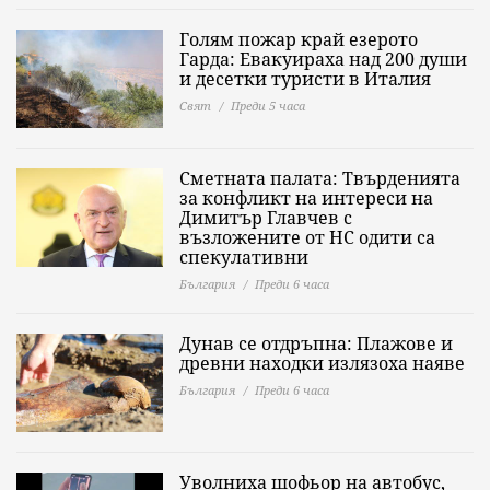
Голям пожар край езерото
Гарда: Евакуираха над 200 души
и десетки туристи в Италия
Свят
Преди 5 часа
Сметната палата: Твърденията
за конфликт на интереси на
Димитър Главчев с
възложените от НС одити са
спекулативни
България
Преди 6 часа
Дунав се отдръпна: Плажове и
древни находки излязоха наяве
България
Преди 6 часа
Уволниха шофьор на автобус,