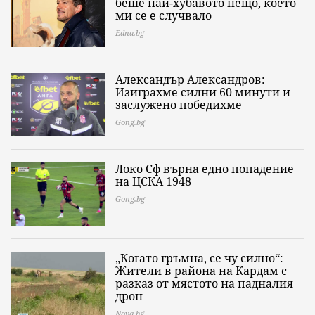
беше най-хубавото нещо, което
ми се е случвало
Edna.bg
Александър Александров:
Изиграхме силни 60 минути и
заслужено победихме
Gong.bg
Локо Сф върна едно попадение
на ЦСКА 1948
Gong.bg
„Когато гръмна, се чу силно“:
Жители в района на Кардам с
разказ от мястото на падналия
дрон
Nova.bg