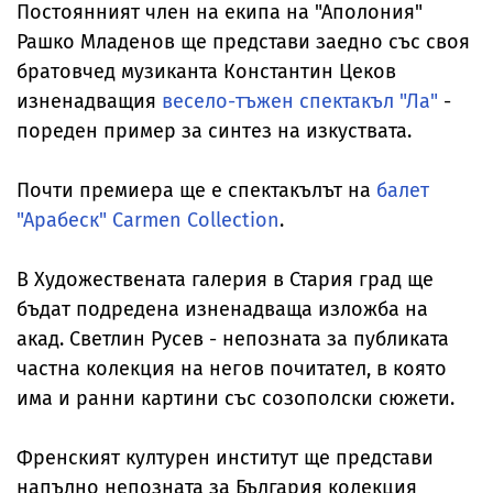
Постоянният член на екипа на "Аполония"
Рашко Младенов ще представи заедно със своя
братовчед музиканта Константин Цеков
изненадващия
весело-тъжен спектакъл "Ла"
-
пореден пример за синтез на изкуствата.
Почти премиера ще е спектакълът на
балет
"Арабеск" Carmen Collection
.
В Художествената галерия в Стария град ще
бъдат подредена изненадваща изложба на
акад. Светлин Русев - непозната за публиката
частна колекция на негов почитател, в която
има и ранни картини със созополски сюжети.
Френският културен институт ще представи
напълно непозната за България колекция