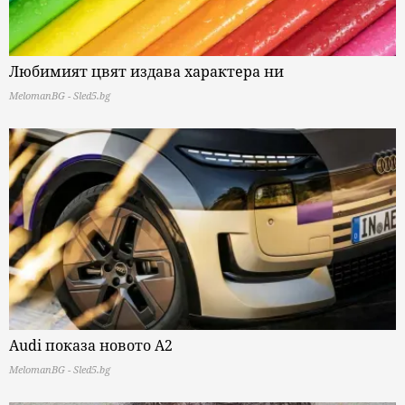
Любимият цвят издава характера ни
MelomanBG - Sled5.bg
Audi показа новото A2
MelomanBG - Sled5.bg