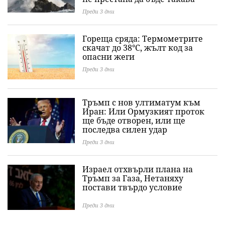
Преди 3 дни
Гореща сряда: Термометрите
скачат до 38°C, жълт код за
опасни жеги
Преди 3 дни
Тръмп с нов ултиматум към
Иран: Или Ормузкият проток
ще бъде отворен, или ще
последва силен удар
Преди 3 дни
Израел отхвърли плана на
Тръмп за Газа, Нетаняху
постави твърдо условие
Преди 3 дни