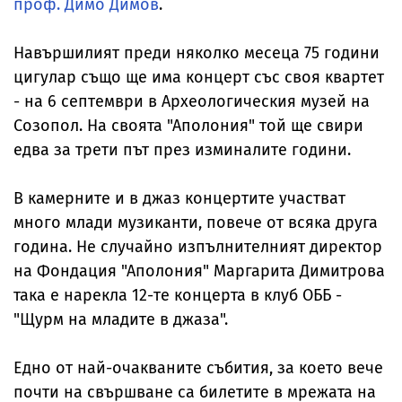
проф. Димо Димов
.
Навършилият преди няколко месеца 75 години
цигулар също ще има концерт със своя квартет
- на 6 септември в Археологическия музей на
Созопол. На своята "Аполония" той ще свири
едва за трети път през изминалите години.
В камерните и в джаз концертите участват
много млади музиканти, повече от всяка друга
година. Не случайно изпълнителният директор
на Фондация "Аполония" Маргарита Димитрова
така е нарекла 12-те концерта в клуб ОББ -
"Щурм на младите в джаза".
Едно от най-очакваните събития, за което вече
почти на свършване са билетите в мрежата на