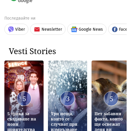
Google
Последвайте ни
Viber
Newsletter
Google News
Faceb
Vesti Stories
5
3
5
5 трика за
Три неща,
Пет забавни
създаване на
които се
факта, които
нови
случват при
ще освежат
приятелства
измръзване
деня ви