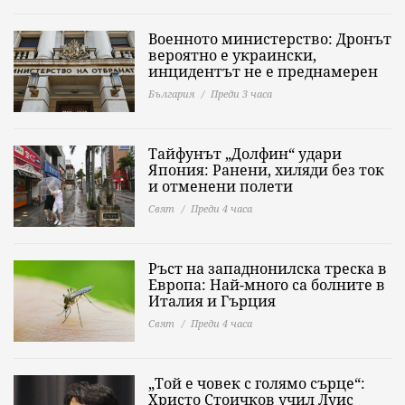
Военното министерство: Дронът
вероятно е украински,
инцидентът не е преднамерен
България
Преди 3 часа
Тайфунът „Долфин“ удари
Япония: Ранени, хиляди без ток
и отменени полети
Свят
Преди 4 часа
Ръст на западнонилска треска в
Европа: Най-много са болните в
Италия и Гърция
Свят
Преди 4 часа
„Той е човек с голямо сърце“:
Христо Стоичков учил Луис