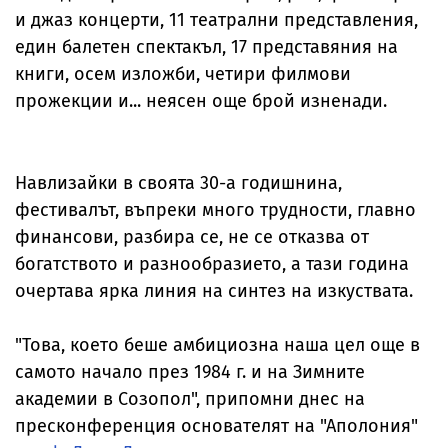
и джаз концерти, 11 театрални представления,
един балетен спектакъл, 17 представяния на
книги, осем изложби, четири филмови
прожекции и... неясен още брой изненади.
Навлизайки в своята 30-а годишнина,
фестивалът, въпреки много трудности, главно
финансови, разбира се, не се отказва от
богатството и разнообразието, а тази година
очертава ярка линия на синтез на изкуствата.
"Това, което беше амбициозна наша цел още в
самото начало през 1984 г. и на Зимните
академии в Созопол", припомни днес на
пресконференция основателят на "Аполония"