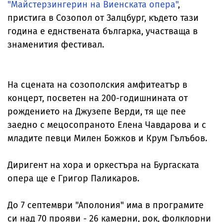
"Майстерзингерин на Виенската опера"
,
пристига в Созопол от Залцбург, където тази
година е еднствената българка, участваща в
знаменития фестивал.
На сцената на созополския амфитеатър в
концерт, посветен на 200-годишнината от
рождението на Джузепе Верди, тя ще пее
заедно с мецосопраното Елена Чавдарова и с
младите певци Милен Божков и Крум Гълъбов.
Диригент на хора и оркестъра на Бургаската
опера ще е Григор Паликаров.
До 7 септември "Аполония" има в програмите
си над 70 прояви - 26 камерни, рок, фолклорни