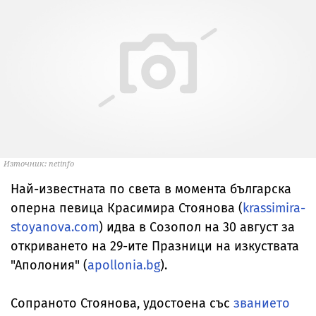
Източник: netinfo
Най-известната по света в момента българска
оперна певица Красимира Стоянова (
krassimira-
stoyanova.com
) идва в Созопол на 30 август за
откриването на 29-ите Празници на изкуствата
"Аполония" (
apollonia.bg
).
Сопраното Стоянова, удостоена със
званието