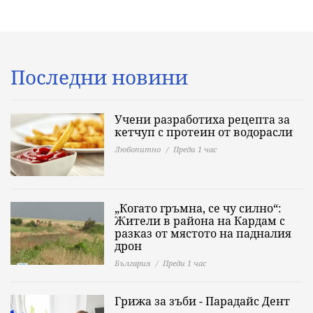
Последни новини
Учени разработиха рецепта за
кетчуп с протеин от водорасли
Любопитно
Преди 1 час
„Когато гръмна, се чу силно“:
Жители в района на Кардам с
разказ от мястото на падналия
дрон
България
Преди 1 час
Грижа за зъби - Парадайс Дент