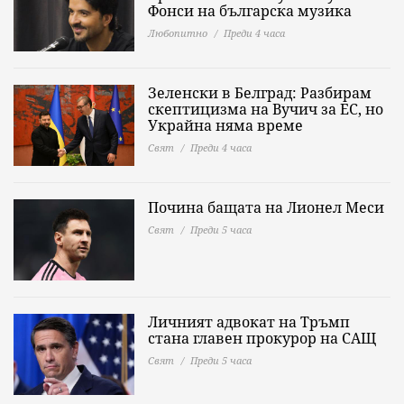
Фонси на българска музика
Любопитно
Преди 4 часа
Зеленски в Белград: Разбирам
скептицизма на Вучич за ЕС, но
Украйна няма време
Свят
Преди 4 часа
Почина бащата на Лионел Меси
Свят
Преди 5 часа
Личният адвокат на Тръмп
стана главен прокурор на САЩ
Свят
Преди 5 часа