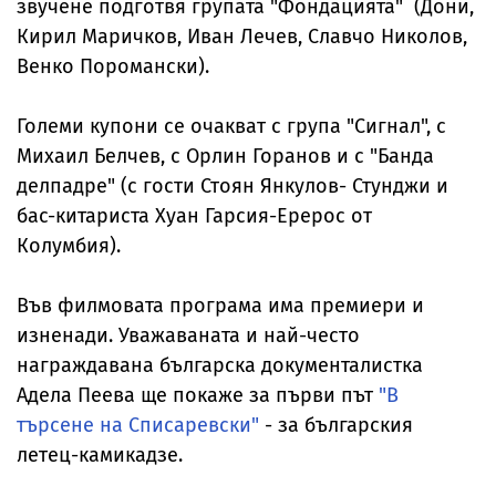
звучене подготвя групата "Фондацията" (Дони,
Кирил Маричков, Иван Лечев, Славчо Николов,
Венко Поромански).
Големи купони се очакват с група "Сигнал", с
Михаил Белчев, с Орлин Горанов и с "Банда
делпадре" (с гости Стоян Янкулов- Стунджи и
бас-китариста Хуан Гарсия-Ерерос от
Колумбия).
Във филмовата програма има премиери и
изненади. Уважаваната и най-често
награждавана българска документалистка
Адела Пеева ще покаже за първи път
"В
търсене на Списаревски"
- за българския
летец-камикадзе.