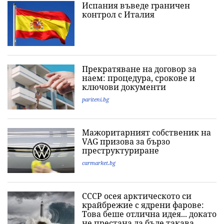
Испания въведе граничен
контрол с Италия
Прекратяване на договор за
наем: процедура, срокове и
ключови документи
pariteni.bg
Мажоритарният собственик на
VAG призова за бързо
преструктуриране
carmarket.bg
СССР осея арктическото си
крайбрежие с ядрени фарове:
Това беше отлична идея... докато
не престана да бъде такава