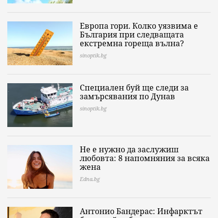
Европа гори. Колко уязвима е
България при следващата
екстремна гореща вълна?
sinoptik.bg
Специален буй ще следи за
замърсявания по Дунав
sinoptik.bg
Не е нужно да заслужиш
любовта: 8 напомняния за всяка
жена
Edna.bg
Антонио Бандерас: Инфарктът