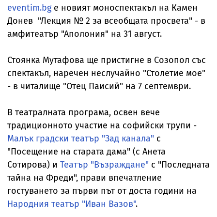
eventim.bg
е новият моноспектакъл на Камен
Донев "Лекция № 2 за всеобщата просвета" - в
амфитеатър "Аполония" на 31 август.
Стоянка Мутафова ще пристигне в Созопол със
спектакъл, наречен неслучайно "Столетие мое"
- в читалище "Отец Паисий" на 7 септември.
В театралната програма, освен вече
традиционното участие на софийски трупи -
Малък градски театър "Зад канала"
с
"Посещение на старата дама" (с Анета
Сотирова) и
Театър "Възраждане"
с "Последната
тайна на Фреди", прави впечатление
гостуването за първи път от доста години на
Народния театър "Иван Вазов"
.