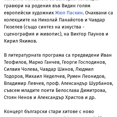
гравюри на родения във Видин голям
европейски художник
Жюл Паскин
. Очаквани са
колекциите на Николай Панайотов и Чавдар
Гюзелев (също синтез на изкуства -
сценография и живопис), на Виктор Паунов и
Кирил Якимов.
В литературната програма са предвидени Иван
Теофилов, Марко Ганчев, Георги Господинов,
Силвия Чолева, Чавдар Шинов, Людмил
Тодоров, Михаил Неделчев, Румен Леонидов,
Владимир Левчев, проф. Александър Шурбанов,
съвсем младите поети Белослава Димитрова,
Стоян Ненов и Александър Христов и др.
Концерт български стари хитове с ново