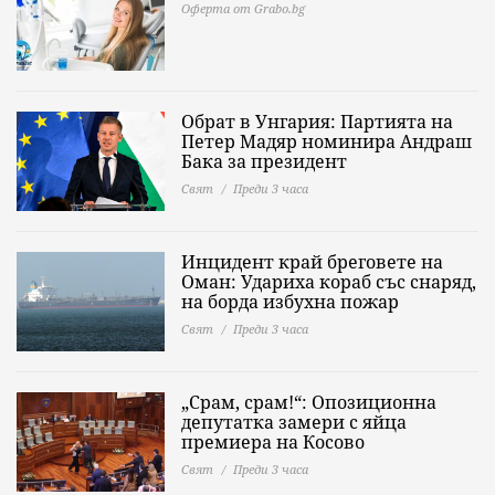
Оферта от Grabo.bg
Обрат в Унгария: Партията на
Петер Мадяр номинира Андраш
Бака за президент
Свят
Преди 3 часа
Инцидент край бреговете на
Оман: Удариха кораб със снаряд,
на борда избухна пожар
Свят
Преди 3 часа
„Срам, срам!“: Опозиционна
депутатка замери с яйца
премиера на Косово
Свят
Преди 3 часа