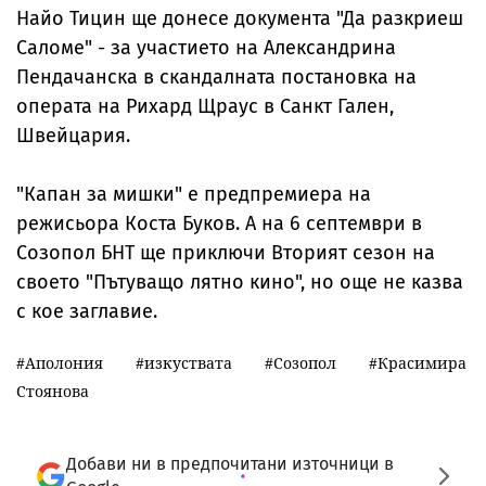
Найо Тицин ще донесе документа "Да разкриеш
Саломе" - за участието на Александрина
Пендачанска в скандалната постановка на
операта на Рихард Щраус в Санкт Гален,
Швейцария.
"Капан за мишки" е предпремиера на
режисьора Коста Буков. А на 6 септември в
Созопол БНТ ще приключи Вторият сезон на
своето "Пътуващо лятно кино", но още не казва
с кое заглавие.
Аполония
изкуствата
Созопол
Красимира
Стоянова
Добави ни в предпочитани източници в