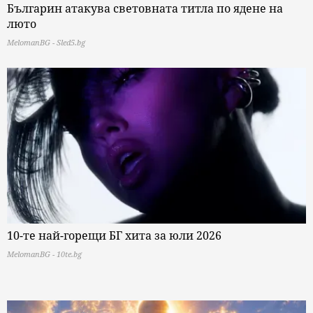
Българин атакува световната титла по ядене на
люто
MelomanBG - Sled5.bg
10-те най-горещи БГ хита за юли 2026
MelomanBG - 10te.bg