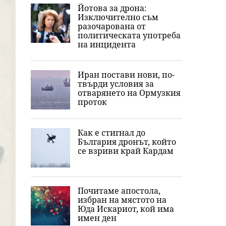
Йотова за дрона:
Изключително съм
разочарована от
политическата употреба
на инцидента
Иран постави нови, по-
твърди условия за
отварянето на Ормузкия
проток
Как е стигнал до
България дронът, който
се взриви край Кардам
Почитаме апостола,
избран на мястото на
Юда Искариот, кой има
имен ден