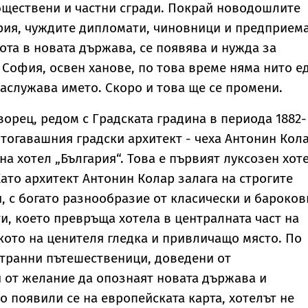
бществени и частни сгради. Покрай новодошлите
рия, чуждите дипломати, чиновници и предприема
ота в новата държава, се появява и нужда за
в София, освен ханове, по това време няма нито е
заслужава името. Скоро и това ще се промени.
орец, редом с Градската градина в периода 1882-
а тогавашния градски архитект - чеха Антонин Кола
на хотел „България“. Това е първият луксозен хот
Като архитект Антонин Колар залага на строгите
 с богато разнообразие от класически и бароков
и, което превръща хотела в централната част на
ото на ценителя гледка и привличащо място. По
транни пътешественици, доведени от
 от желание да опознаят новата държава и
о появили се на европейската карта, хотелът не