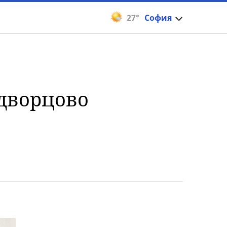
27°
София
 дворцово