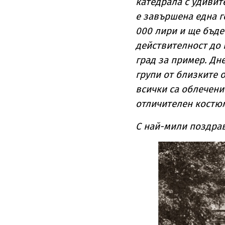
катедрала с удивит
е завършена една г
000 лири и ще бъде
действителност до 
град за пример. Дн
групи от близките 
всички са облечени
отличителен костюм
С най-мили поздрав