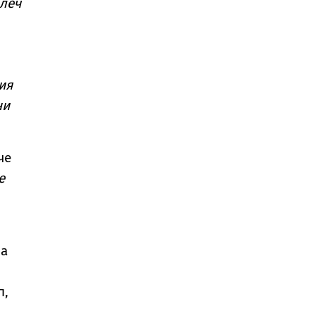
алеч
ия
ни
че
е
ла
п,