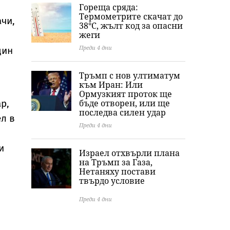
Гореща сряда:
Термометрите скачат до
чи,
38°C, жълт код за опасни
жеги
Преди 4 дни
дин
Тръмп с нов ултиматум
към Иран: Или
Ормузкият проток ще
р,
бъде отворен, или ще
последва силен удар
ел в
Преди 4 дни
и
Израел отхвърли плана
на Тръмп за Газа,
Нетаняху постави
твърдо условие
Преди 4 дни