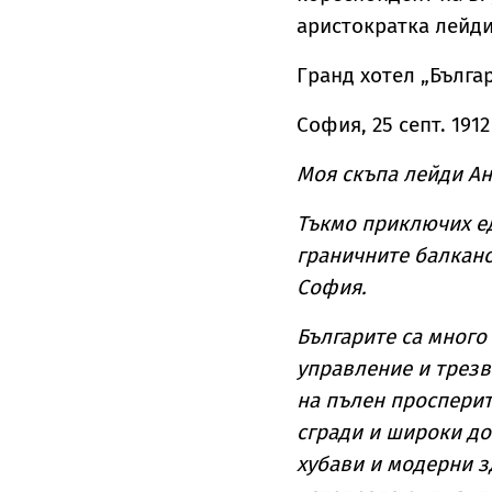
аристократка лейди
Гранд хотел „Бълга
София, 25 септ. 1912 
Моя скъпа лейди Ан
Тъкмо приключих ед
граничните балканс
София.
Българите са много
управление и трезв
на пълен просперит
сгради и широки до
хубави и модерни з