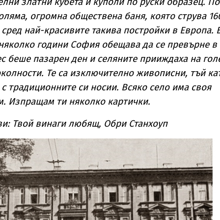
елни златни кубета и куполи по руски образец. П
оляма, огромна обществена баня, която струва 16
 сред най-красивите такива постройки в Европа. 
няколко години София обещава да се превърне в
ес беше пазарен ден и селяните прииждаха на го
околности. Те са изключително живописни, тъй ка
 с традиционните си носии. Всяко село има своя
. Изпращам ти няколко картички.
и: Твой винаги любящ, Обри Станхоуп