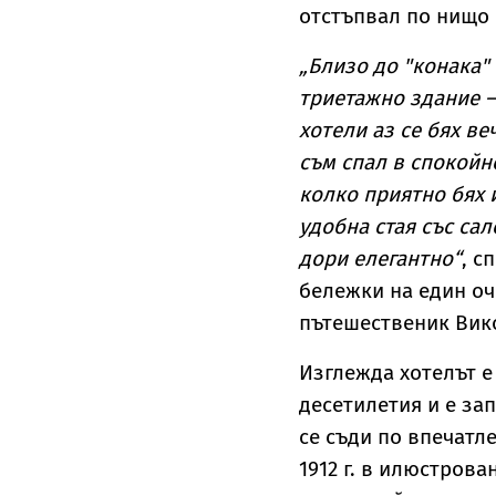
отстъпвал по нищо 
„Близо до "конака" 
триетажно здание —
хотели аз се бях ве
съм спал в спокойно
колко приятно бях 
удобна стая със сал
дори елегантно“
, с
бележки на един оч
пътешественик Вик
Изглежда хотелът 
десетилетия и е зап
се съди по впечатл
1912 г. в илюстров