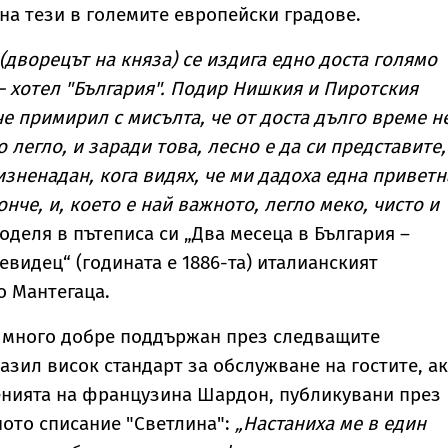
на тези в големите европейски градове.
(дворецът на княза) се издига едно доста голямо
 хотел "България". Подир Нишкия и Пиротския
че примирил с мисълта, че от доста дълго време н
 легло, и заради това, лесно е да си представите,
изненадан, кога видях, че ми дадоха една приветн
онче, и, което е най важното, легло меко, чисто и
поделя в пътеписа си „Два месеца в България –
евидец“ (годината е 1886-та) италианският
о Мантегаца.
е много добре поддържан през следващите
азил висок стандарт за обслужване на гостите, а
енията на французина Шардон, публикувани през
аното списание "Светлина":
„Настаниха ме в един