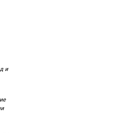
д и
ие
ни