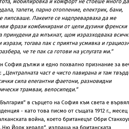
стота, мобилировка и комфорт не стоеше много д
дала, тапети, парно отопление, електрик, бани,
е липсваше. Лакеите се надпреварваха да ме
ливи фрази комбинирани от цели дузини френски
а принудени да млъкнат, щом изразходваха всичк
и изрази, тогава пак с приятна усмивка и грациоз
азбера, че те пак са готови на услугата ми.“
н София дължи и едно похвално признание за ве
:
„Централната част е чисто павирана и там твърд
сички сила елегантни фаетони, разновидни
ически трамваи, велосипеди.“
„България“ в сърцето на София към света е вървя
енция - като това писмо от същата 1912 г., месец
алканската война, което британецът Обри Станхоу
 „Ню Йорк хералд“, изпраща на британската