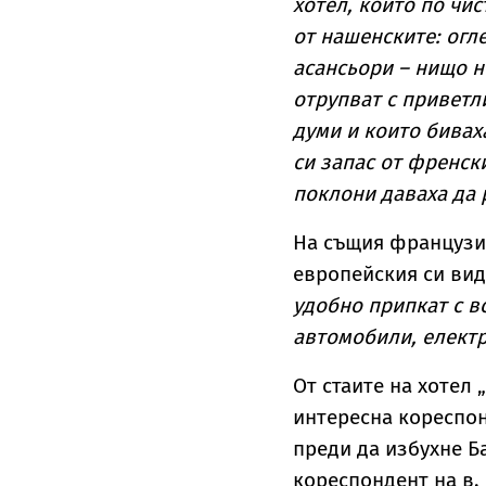
хотел, който по чи
от нашенските: огле
асансьори – нищо н
отрупват с привет
думи и които бивах
си запас от френск
поклони даваха да р
На същия французи
европейския си вид
удобно припкат с в
автомобили, електр
От стаите на хотел 
интересна кореспонд
преди да избухне Б
кореспондент на в.