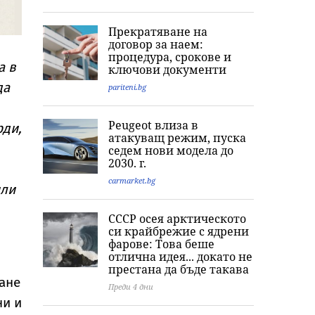
Прекратяване на
договор за наем:
процедура, срокове и
а в
ключови документи
да
pariteni.bg
Peugeot влиза в
рди,
атакуващ режим, пуска
седем нови модела до
2030. г.
carmarket.bg
или
СССР осея арктическото
си крайбрежие с ядрени
фарове: Това беше
отлична идея... докато не
престана да бъде такава
ване
Преди 4 дни
ни и