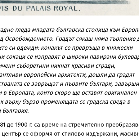
адно гледа младата българска столица към Европ
д Освобождението. Градът сякаш няма търпение 
те си одежди: конакът се превръща в княжески
ни сокаци се изправят в широки павирани булева
ичени съборетини никнат красиви сгради,
антливи европейски архитекти, дошли да градят
страната се завръщат и първите българи, завърш
 в Европата, които скоро ще оставят оригинален
к върху бързо променящата се градска среда в
 България.
81 до 1900 г. са време на стремително преобразя
о център се оформя от стилово издържани, масив