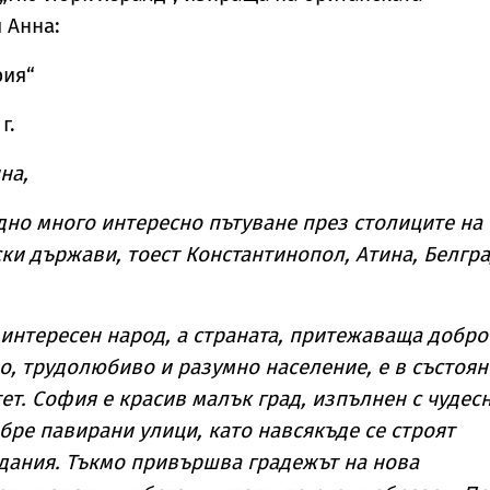
 Анна:
рия“
г.
на,
но много интересно пътуване през столиците на
ки държави, тоест Константинопол, Атина, Белгра
 интересен народ, а страната, притежаваща добро
о, трудолюбиво и разумно население, е в състоян
ет. София е красив малък град, изпълнен с чудес
бре павирани улици, като навсякъде се строят
дания. Тъкмо привършва градежът на нова