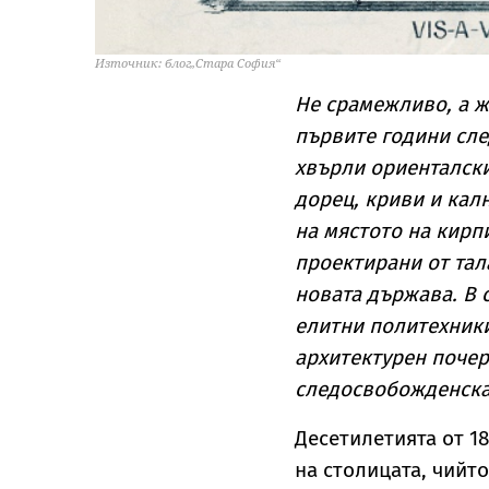
Източник: блог„Стара София“
Не срамежливо, а ж
първите години сле
хвърли ориенталски
дорец, криви и кал
на мястото на кирп
проектирани от тал
новата държава. В 
елитни политехники
архитектурен почер
следосвобожденска
Десетилетията от 18
на столицата, чийт