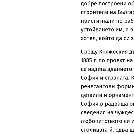
добре построени о
строители на Бълга
пристигнали по раб
устойването им, а 
хотел, който да си 
Срещу Княжеския дв
1885 г. по проект н
се издига зданието 
София и страната. 
ренесансови форми,
детайли и орнамент
София в радваща ок
сведения на чуждес
любопитството си и
столицата й, едва щ