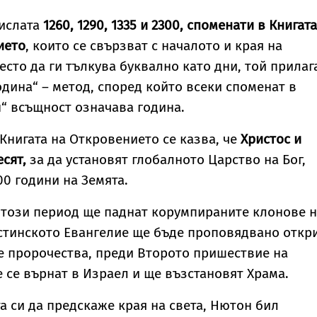
ислата
1260, 1290, 1335 и 2300, споменати в Книгата
ието
, които се свързват с началото и края на
есто да ги тълкува буквално като дни, той прилаг
одина“ – метод, според който всеки споменат в
н“ всъщност означава година.
Книгата на Откровението се казва, че
Христос и
сят,
за да установят глобалното Царство на Бог,
00 години на Земята.
 този период ще паднат корумпираните клонове 
стинското Евангелие ще бъде проповядвано откри
е пророчества, преди Второто пришествие на
е се върнат в Израел и ще възстановят Храма.
а си да предскаже края на света, Нютон бил