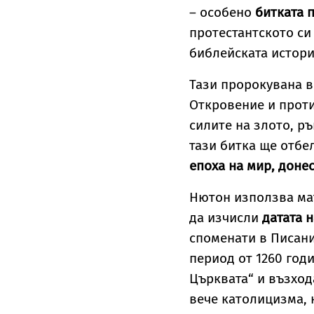
– особено
битката 
протестантското си
библейската истор
Тази пророкувана в
Откровение и проти
силите на злото, р
тази битка ще отбе
епоха на мир, доне
Нютон използва мат
да изчисли
датата 
споменати в Писани
период от 1260 год
Църквата“ и възход
вече католицизма, 