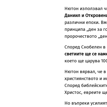
Нютон използвал ч
Даниил и Откровен
различни епохи. Вм
принципа „ден за г
пророчеството „де
Според Снобелен в 
светиите ще се наме
което ще царува 10
Нютон вярвал, че в
християнството и и
Според библейскит
Христос, евреите щ
Но въпреки усилият