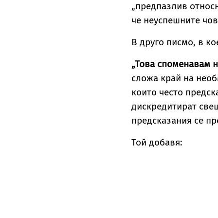
„предпазлив относн
че неуспешните чо
В друго писмо, в ко
„Това споменавам н
сложа край на нео
които често предск
дискредитират свещ
предсказания се пр
Той добавя: