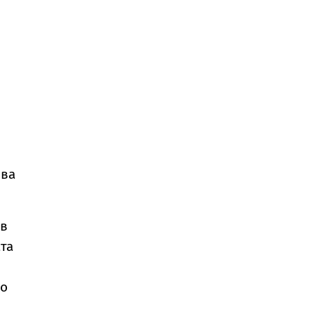
шва
 в
та
то