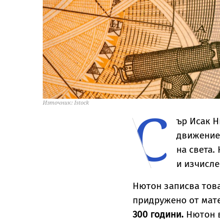
С
Източник: Istock
ър Исак Н
движениет
на света.
и изчисл
Нютон записва това
придружено от мат
300 години.
Нютон в