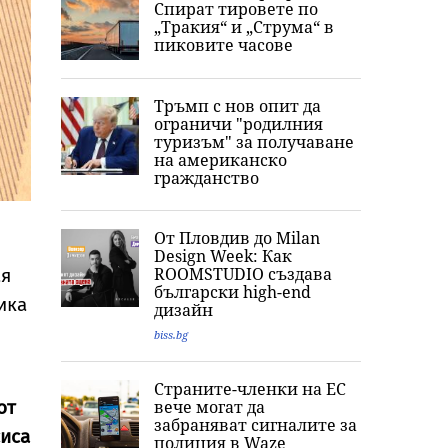
Спират тировете по
„Тракия“ и „Струма“ в
пиковите часове
Тръмп с нов опит да
ограничи "родилния
туризъм" за получаване
на американско
гражданство
От Пловдив до Milan
Design Week: Как
ROOMSTUDIO създава
ая
български high-end
ика
дизайн
biss.bg
Страните-членки на ЕС
вече могат да
от
забраняват сигналите за
иса
полиция в Waze