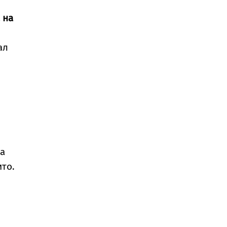
 на
ал
на
то.