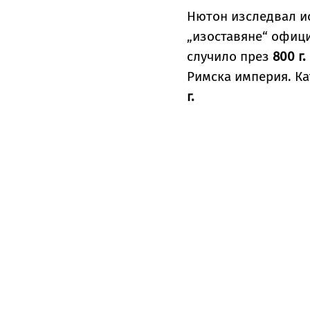
Нютон изследвал ис
„изоставяне“ официа
случило през
800 г. 
Римска империя. Ка
г.