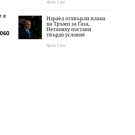
Преди 1 ден
е е
Израел отхвърли плана
на Тръмп за Газа,
Нетаняху постави
060
твърдо условие
Преди 2 дни