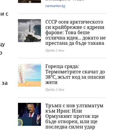
carmarket.bg
и с
СССР осея арктическото
си крайбрежие с ядрени
фарове: Това беше
отлична идея... докато не
престана да бъде такава
щу
Преди 2 дни
о
Гореща сряда:
Термометрите скачат до
38°C, жълт код за опасни
жеги
 за
Преди 2 дни
Тръмп с нов ултиматум
към Иран: Или
Ормузкият проток ще
бъде отворен, или ще
последва силен удар