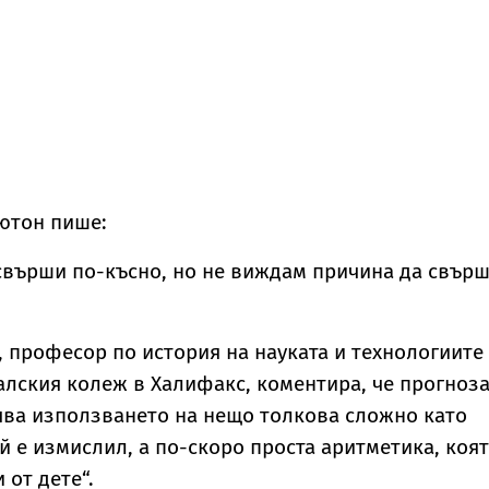
 Нютон пише:
 свърши по-късно, но не виждам причина да свър
, професор по история на науката и технологиите
алския колеж в Халифакс, коментира, че прогноза
чва използването на нещо толкова сложно като
й е измислил, а по-скоро проста аритметика, коя
 от дете“.