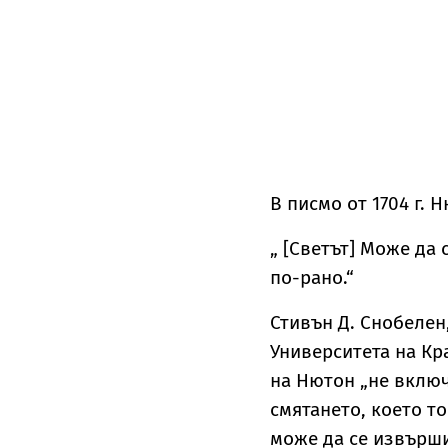
В писмо от 1704 г.
„ [Светът] Може да
по-рано.“
Стивън Д. Снобелен
Университета на Кр
на Нютон „не вклю
смятането, което то
може да се извърши