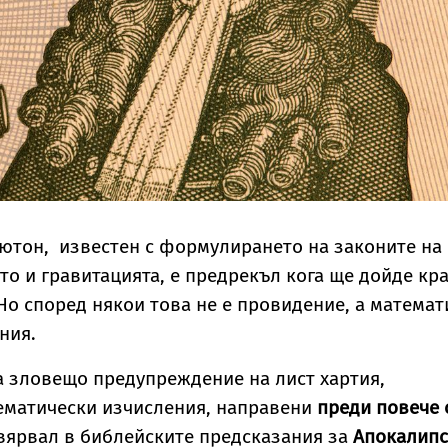
ютон, известен с формулирането на законите на
о и гравитацията, е предрекъл кога ще дойде кр
 Но според някои това не е провидение, а математ
ения.
 зловещо предупреждение на лист хартия,
ематически изчисления, направени
преди повече 
ярвал в библейските предсказания за
Апокалипс