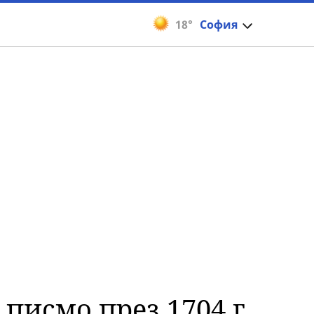
18°
София
писмо през 1704 г.