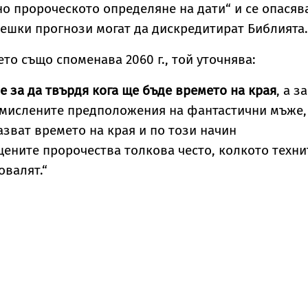
о пророческото определяне на дати“ и се опасяв
вешки прогнози могат да дискредитират Библият
ето също споменава 2060 г., той уточнява:
е за да твърдя кога ще бъде времето на края
, а з
бмислените предположения на фантастични мъже,
азват времето на края и по този начин
ените пророчества толкова често, колкото техни
овалят.“