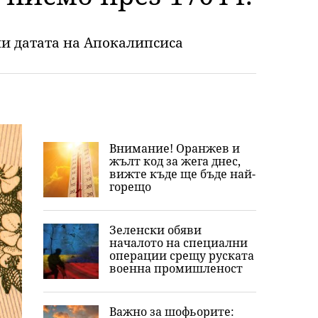
ли датата на Апокалипсиса
Внимание! Оранжев и
жълт код за жега днес,
вижте къде ще бъде най-
горещо
Зеленски обяви
началото на специални
операции срещу руската
военна промишленост
Важно за шофьорите: