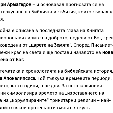
при Армагедон
– и основавал прогнозата си на
 тълкуване на Библията и събития, които съвпадал
ия.
ойна е описана в последната глава на Книгата
вопоставя силите на доброто, водени от Бог, сре
ъководени от
„царете на Земята“.
Според Писаниет
лежи края на света и ще постави началото на
нова
сена от Бог.
ематика и хронологията на библейската история,
на Апокалипсиса
. Той тълкува времевите периоди,
ето, като години, а не дни. За него ключовият
ини символизира времето на „изоставянето на
а на „корумпираните“ тринитарни религии – най-
който някои протестанти смятат за култ.