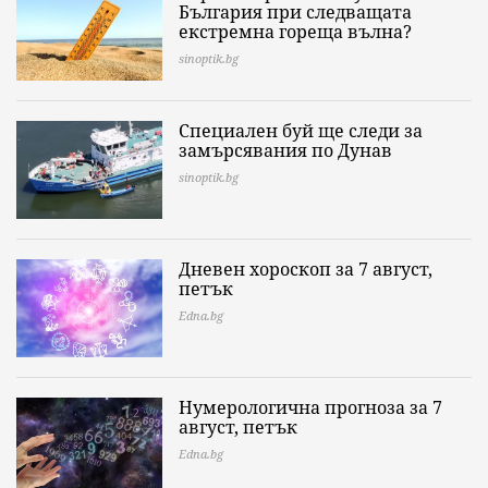
България при следващата
екстремна гореща вълна?
sinoptik.bg
Специален буй ще следи за
замърсявания по Дунав
sinoptik.bg
Дневен хороскоп за 7 август,
петък
Edna.bg
Нумерологична прогноза за 7
август, петък
Edna.bg