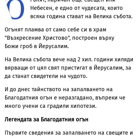
О
Небесен, е едно от чудесата, които
всяка година стават на Велика събота.
Огънят пламва от само себе си в храм
"Възкресение Христово", построен върху
Божи гроб в Йерусалим.
На Велика събота вече над 2 хил. години хиляди
вярващи от цял свят пристигат в Йерусалим, за
да станат свидетели на чудото.
И до днес тайнството на запалването на
Благодатния огън е неразгадано, въпреки че
много учени са градили хипотези.
Легендата за Благодатния огън
Първите сведения за запалването на свещите и