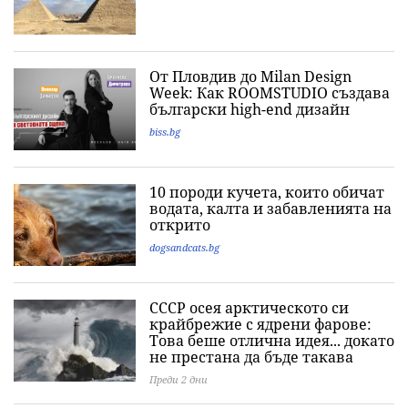
От Пловдив до Milan Design
Week: Как ROOMSTUDIO създава
български high-end дизайн
biss.bg
10 породи кучета, които обичат
водата, калта и забавленията на
открито
dogsandcats.bg
СССР осея арктическото си
крайбрежие с ядрени фарове:
Това беше отлична идея... докато
не престана да бъде такава
Преди 2 дни