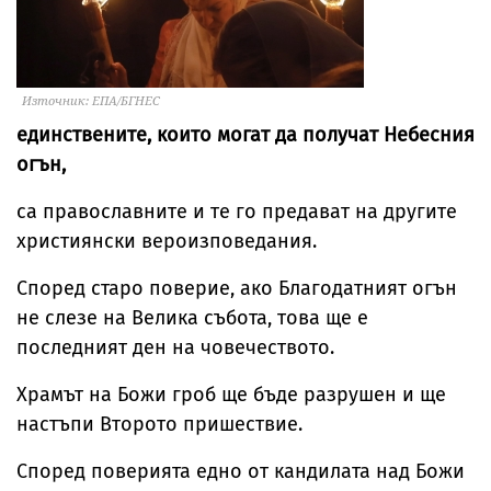
Източник: ЕПА/БГНЕС
единствените, които могат да получат Небесния
огън,
са православните и те го предават на другите
християнски вероизповедания.
Според старо поверие, ако Благодатният огън
не слезе на Велика събота, това ще е
последният ден на човечеството.
Храмът на Божи гроб ще бъде разрушен и ще
настъпи Второто пришествие.
Според поверията едно от кандилата над Божи