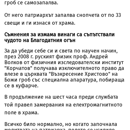
гроб се самозапалва.
От него патриархът запалва снопчета от по 33
свещи и ги изнася от храма.
Съмнения за измама винаги са съпътствали
чудото на Благодатния огън
За да убеди себе си и света по научен начин,
през 2008 г. руският физик проф. Андрей
Волков от физичния изследователски институт
"Корчатов" получава изключителното право да
влезе в църквата "Възкресение Христово" на
Божи гроб със специална апаратура, побираща
се в куфарче.
В продължение на шест часа преди службата
той правел замервания на електромагнитното
поле в храма.
Всичко било нормално, но когато започнала