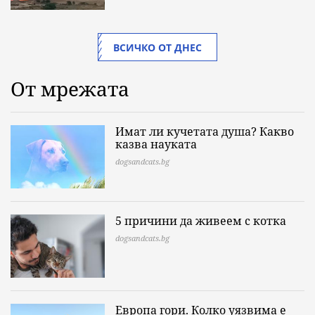
ВСИЧКО ОТ ДНЕС
От мрежата
Имат ли кучетата душа? Какво
казва науката
dogsandcats.bg
5 причини да живеем с котка
dogsandcats.bg
Европа гори. Колко уязвима е