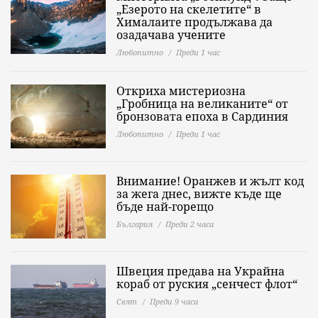
„Езерото на скелетите“ в
Хималаите продължава да
озадачава учените
Любопитно
Преди 1 час
Откриха мистериозна
„Гробница на великаните“ от
бронзовата епоха в Сардиния
Любопитно
Преди 1 час
Внимание! Оранжев и жълт код
за жега днес, вижте къде ще
бъде най-горещо
България
Преди 2 часа
Швеция предава на Украйна
кораб от руския „сенчест флот“
Свят
Преди 9 часа