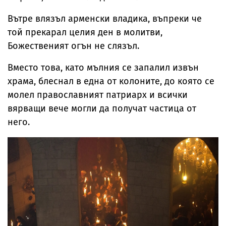
Вътре влязъл арменски владика, въпреки че
той прекарал целия ден в молитви,
Божественият огън не слязъл.
Вместо това, като мълния се запалил извън
храма, блеснал в една от колоните, до която се
молел православният патриарх и всички
вярващи вече могли да получат частица от
него.