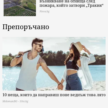
възникване на огнища след
пожара, който затвори „Тракия“
Nova.bg
Препоръчано
10 неща, които да направиш поне веднъж това лято
MelomanBG - 10te.bg