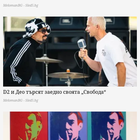
MelomanBG - Sled5.bg
D2 и Део търсят заедно своята „Свобода“
MelomanBG - Sled5.bg