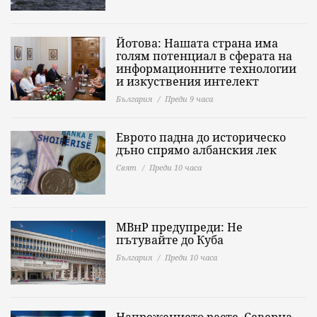
Йотова: Нашата страна има
голям потенциал в сферата на
информационните технологии
и изкуствения интелект
България
Преди 9 часа
Еврото падна до историческо
дъно спрямо албанския лек
Свят
Преди 10 часа
МВнР предупреди: Не
пътувайте до Куба
България
Преди 10 часа
Напрежението расте, Северна