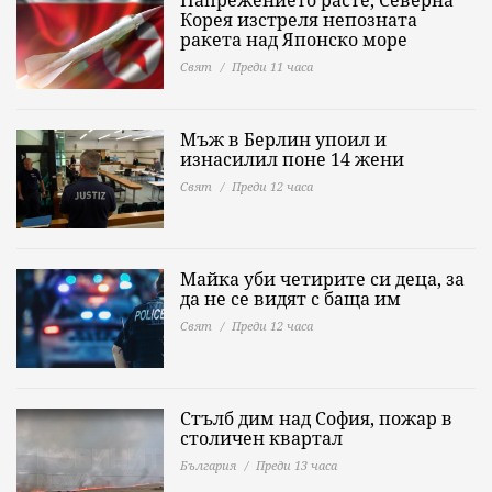
Корея изстреля непозната
ракета над Японско море
Свят
Преди 11 часа
Мъж в Берлин упоил и
изнасилил поне 14 жени
Свят
Преди 12 часа
Майка уби четирите си деца, за
да не се видят с баща им
Свят
Преди 12 часа
Стълб дим над София, пожар в
столичен квартал
България
Преди 13 часа