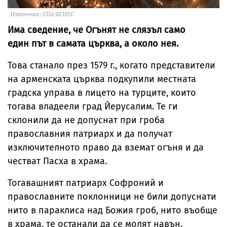
Източник: ЕПА/БГНЕС
Има сведение, че Огънят не слязъл само
един път в самата църква, а около нея.
Това станало през 1579 г., когато представители
на арменската църква подкупили местната
градска управа в лицето на турците, които
тогава владеели град Йерусалим. Те ги
склонили да не допуснат при гроба
православния патриарх и да получат
изключителното право да вземат огъня и да
честват Пасха в храма.
Тогавашният патриарх Софроний и
православните поклонници не били допуснати
нито в параклиса над Божия гроб, нито въобще
в храма, те останали да се молят навън.