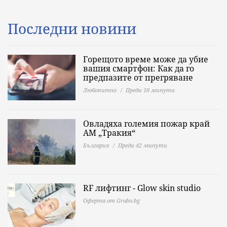
Последни новини
Горещото време може да убие
вашия смартфон: Как да го
предпазите от прегряване
Любопитно
Преди 18 минути
Овладяха големия пожар край
АМ „Тракия“
България
Преди 42 минути
RF лифтинг - Glow skin studio
Оферта от Grabo.bg