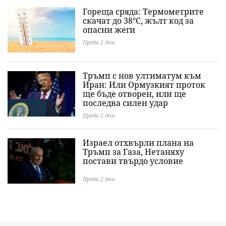
Гореща сряда: Термометрите
скачат до 38°C, жълт код за
опасни жеги
Преди 2 дни
Тръмп с нов ултиматум към
Иран: Или Ормузкият проток
ще бъде отворен, или ще
последва силен удар
Преди 2 дни
Израел отхвърли плана на
Тръмп за Газа, Нетаняху
постави твърдо условие
Преди 2 дни