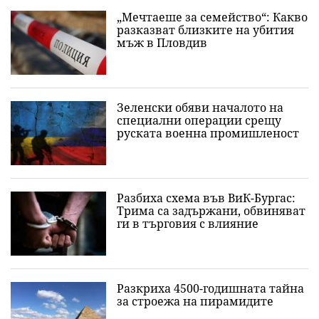
„Мечтаеше за семейство“: Какво
разказват близките на убития
мъж в Пловдив
Зеленски обяви началото на
специални операции срещу
руската военна промишленост
Разбиха схема във ВиК-Бургас:
Трима са задържани, обвиняват
ги в търговия с влияние
Разкриха 4500-годишната тайна
за строежа на пирамидите