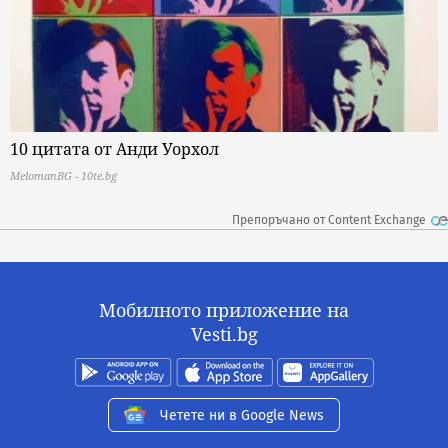
10 цитата от Анди Уорхол
MelomanBG - 10te.bg
Препоръчано от Content Exchange
Мобилното приложение на
Vesti.bg
Четете ни в Google News