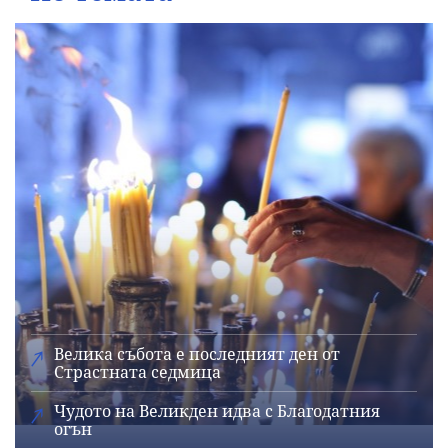
Велика събота е последният ден от
Страстната седмица
Чудото на Великден идва с Благодатния
огън