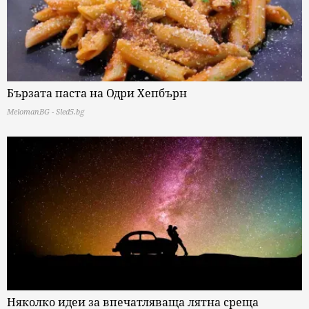
Бързата паста на Одри Хепбърн
MelomanBG - Sled5.bg
Няколко идеи за впечатляваща лятна среща