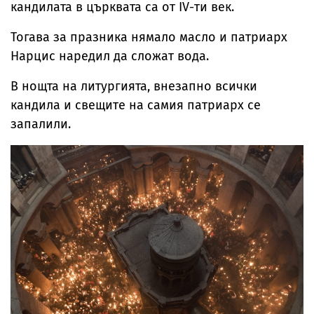
кандилата в църквата са от IV-ти век.
Тогава за празника нямало масло и патриарх
Нарцис наредил да сложат вода.
В нощта на литургията, внезапно всички
кандила и свещите на самия патриарх се
запалили.