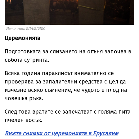
Източник: ЕПА/БГНЕС
Церемонията
Подготовката за слизането на огъня започва в
събота сутринта.
Всяка година параклисът внимателно се
проверява за запалителни средства с цел да
изчезне всяко съмнение, че чудото е плод на
човешка ръка.
След това вратите се запечатват с голяма пита
пчелен восък.
Вижте снимки от церемонията в Ерусалим