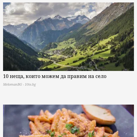
10 неща, които можем да правим на село
MelomanBG - 10te.bg