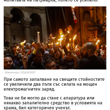
молитвата на патриарха, полето се усилило.
Източник: ЕПА/БГНЕС
При самото запалване на свещите стойностите
се увеличили два пъти със силата на мощен
електромагнитен заряд.
Това не би могло да стане с апаратура или
някакво запалително средство в условията на
храма, бил категоричен ученът.