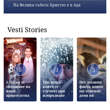
На Велика събота Христос е в Ада
Vesti Stories
5
3
5
5 трика за
Три неща,
Пет забавни
създаване на
които се
факта, които
нови
случват при
ще освежат
приятелства
измръзване
деня ви