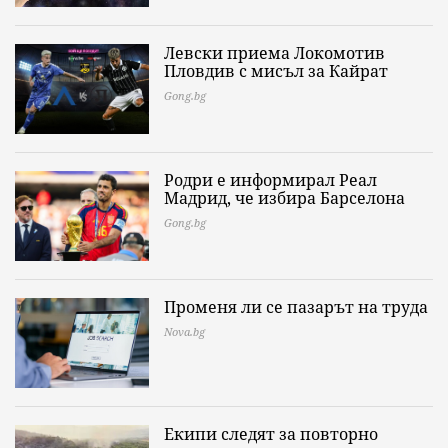
Левски приема Локомотив
Пловдив с мисъл за Кайрат
Gong.bg
Родри е информирал Реал
Мадрид, че избира Барселона
Gong.bg
Променя ли се пазарът на труда
Nova.bg
Екипи следят за повторно