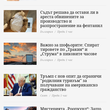
Съдът решава да остави ли в
ареста обвинените за
производство и
разпространение на фентанил
България
Преди 1 час
Важно за шофьорите: Спират
тировете по „Тракия“ и
„Струма“ в пиковите часове
България
Преди 1 час
Тръмп с нов опит да ограничи
"родилния туризъм" за
получаване на американско
гражданство
Свят
Преди 1 час
Мистерията „Роопкунд“: Защо