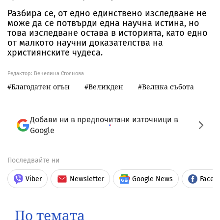
Разбира се, от едно единствено изследване не
може да се потвърди една научна истина, но
това изследване остава в историята, като едно
от малкото научни доказателства на
християнските чудеса.
Редактор: Венелина Стоянова
Благодатен огън
Великден
Велика събота
Добави ни в предпочитани източници в
Google
Последвайте ни
Viber
Newsletter
Google News
Faceb
По темата