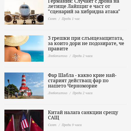
Германия: Случаят с дрона на
летище Лайпциг е част от
"сценарий за хибридна атака"
Свят
Преди 1 час
3 грешки при слънцезащитата,
за които дори не подозирате, че
правите
Любопитно
Преди 2 часа
Фар Шабла - какво крие най-
старият действащ фар по
нашето Черноморие
Любопитно
Преди 2 часа
Китай налага санкции срещу
САЩ
Свят
Преди 9 часа