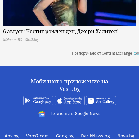
6 август: Честит рожден ден, Джери Халиуел!
MelomanBG - Sled5.bg
Препоръчано от Content Exchange
Мобилното приложение на
Vesti.bg
Четете ни в Google News
Abv.bg
Vbox7.com
Gong.bg
DarikNews.bg
Nova.bg