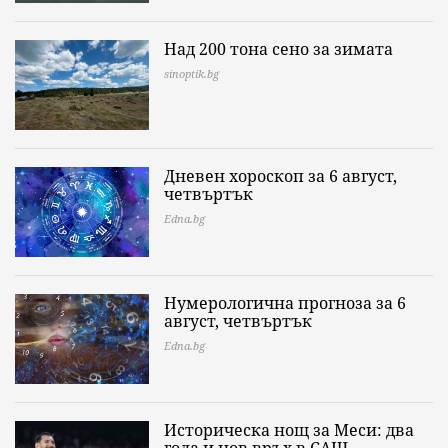
Над 200 тона сено за зимата
sinoptik.bg
Дневен хороскоп за 6 август,
четвъртък
Edna.bg
Нумерологична прогноза за 6
август, четвъртък
Edna.bg
Историческа нощ за Меси: два