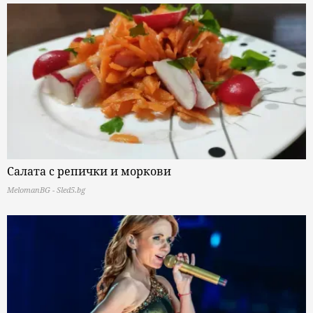
Салата с репички и моркови
MelomanBG - Sled5.bg