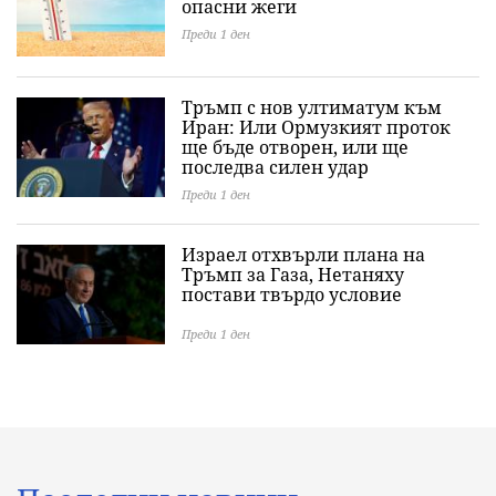
опасни жеги
Преди 1 ден
Тръмп с нов ултиматум към
Иран: Или Ормузкият проток
ще бъде отворен, или ще
последва силен удар
Преди 1 ден
Израел отхвърли плана на
Тръмп за Газа, Нетаняху
постави твърдо условие
Преди 1 ден