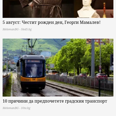
5 август: Честит рожден ден, Георги Мамалев!
MelomanBG - Sled5.bg
10 причини да предпочетете градския транспорт
MelomanBG - 10te.bg