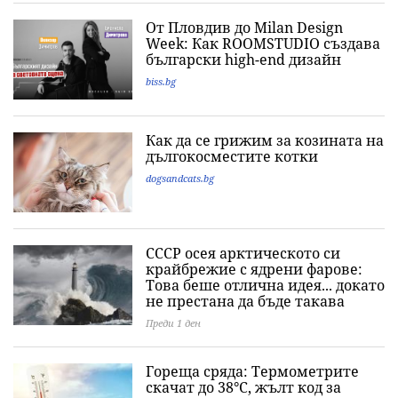
От Пловдив до Milan Design
Week: Как ROOMSTUDIO създава
български high-end дизайн
biss.bg
Как да се грижим за козината на
дългокосместите котки
dogsandcats.bg
СССР осея арктическото си
крайбрежие с ядрени фарове:
Това беше отлична идея... докато
не престана да бъде такава
Преди 1 ден
Гореща сряда: Термометрите
скачат до 38°C, жълт код за