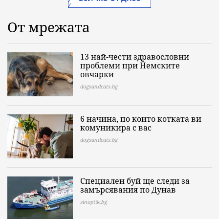
От мрежата
13 най-чести здравословни
проблеми при Немските
овчарки
dogsandcats.bg
6 начина, по които котката ви
комуникира с вас
dogsandcats.bg
Специален буй ще следи за
замърсявания по Дунав
sinoptik.bg