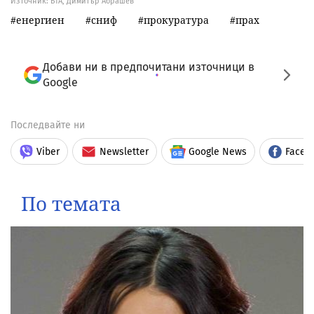
Източник:
БТА, Димитър Абрашев
енергиен
сниф
прокуратура
прах
Добави ни в предпочитани източници в
Google
Последвайте ни
Viber
Newsletter
Google News
Faceb
По темата