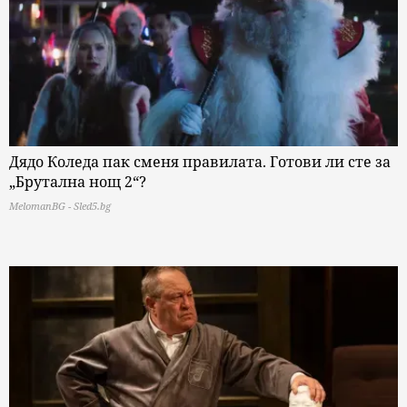
Дядо Коледа пак сменя правилата. Готови ли сте за
„Брутална нощ 2“?
MelomanBG - Sled5.bg