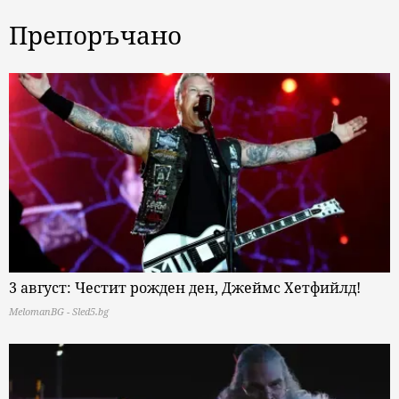
Препоръчано
3 август: Честит рожден ден, Джеймс Хетфийлд!
MelomanBG - Sled5.bg