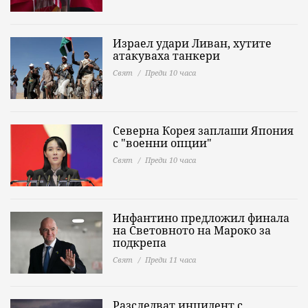
Израел удари Ливан, хутите
атакуваха танкери
Свят
Преди 10 часа
Северна Корея заплаши Япония
с "военни опции"
Свят
Преди 10 часа
Инфантино предложил финала
на Световното на Мароко за
подкрепа
Свят
Преди 11 часа
Разследват инцидент с