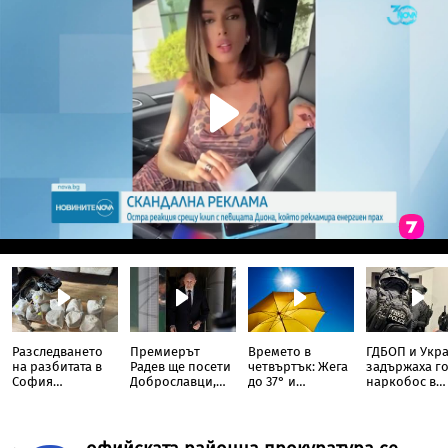
Разследването
Премиерът
Времето в
ГДБОП и Укр
на разбитата в
Радев ще посети
четвъртък: Жега
задържаха г
София
Доброславци,
до 37° и
наркобос в
лаборатория за
където ще бъде
краткотрайни
България
фентанил
изграден
дъждове на
продължава
високотехнологичен
места
индустриален