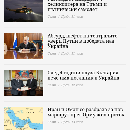
хеликоптера на Тръмп и
пътнически самолет
Свят
Преди 11 часа
Абсурд, шефът на театралите
увери Путин в победата над
Украйна
Свят
Преди 11 часа
След 4 години пауза България
вече има посланик в Украйна
Свят
Преди 12 часа
Иран и Оман се разбраха за нов
маршрут през Ормузкия проток
Свят
Преди 13 часа