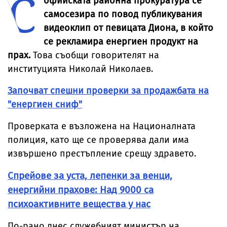
С
офийската районна прокуратура се
парк
самосезира по повод публикувания
видеоклип от певицата Диона, в който
се рекламира енергиен продукт на
прах.
Това съобщи говорителят на
институцията Николай Николаев.
Започват спешни проверки за продажбата на
"енергиен сниф"
Проверката е възложена на Националната
полиция, като ще се проверява дали има
извършено престъпление срещу здравето.
Спрейове за уста, лепенки за венци,
енергийни прахове: Над 9000 са
психоактивните вещества у нас
По-рано днес служебният министър на