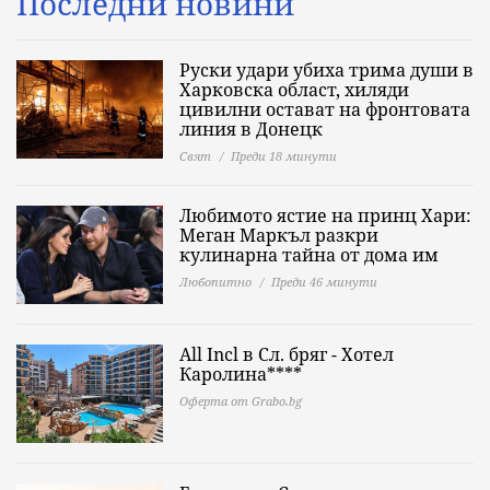
Последни новини
Руски удари убиха трима души в
Харковска област, хиляди
цивилни остават на фронтовата
линия в Донецк
Свят
Преди 18 минути
Любимото ястие на принц Хари:
Меган Маркъл разкри
кулинарна тайна от дома им
Любопитно
Преди 46 минути
All Incl в Сл. бряг - Хотел
Каролина****
Оферта от Grabo.bg