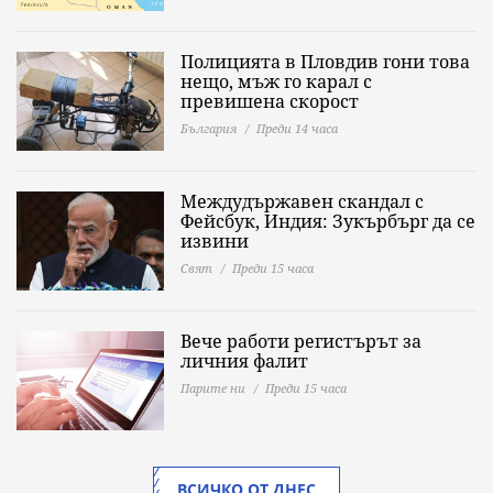
Полицията в Пловдив гони това
нещо, мъж го карал с
превишена скорост
България
Преди 14 часа
Междудържавен скандал с
Фейсбук, Индия: Зукърбърг да се
извини
Свят
Преди 15 часа
Вече работи регистърът за
личния фалит
Парите ни
Преди 15 часа
ВСИЧКО ОТ ДНЕС