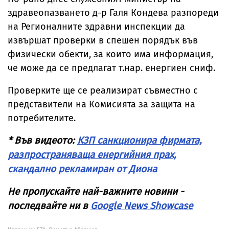
здравеопазването д-р Галя Кондева разпореди
на Регионалните здравни инспекции да
извършат проверки в спешен порядък във
физически обекти, за които има информация,
че може да се предлагат т.нар. енергиен сниф.
Проверките ще се реализират съвместно с
представители на Комисията за защита на
потребителите.
* Във видеото:
КЗП санкционира фирмата,
разпространяваща енергийния прах,
скандално рекламиран от Диона
Не пропускайте най-важните новини -
последвайте ни в
Google News Showcase