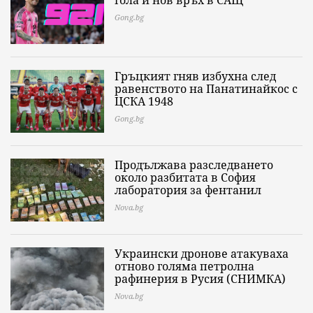
гола и нов връх в САЩ
Gong.bg
Гръцкият гняв избухна след
равенството на Панатинайкос с
ЦСКА 1948
Gong.bg
Продължава разследването
около разбитата в София
лаборатория за фентанил
Nova.bg
Украински дронове атакуваха
отново голяма петролна
рафинерия в Русия (СНИМКА)
Nova.bg