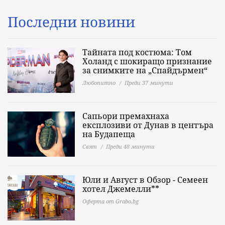
Последни новини
Тайната под костюма: Том
Холанд с шокиращо признание
за снимките на „Спайдърмен“
Любопитно
Преди 37 минути
Сапьори премахнаха
експлозиви от Дунав в центъра
на Будапеща
Свят
Преди 48 минути
Юли и Август в Обзор - Семеен
хотел Джемелли**
Оферта от Grabo.bg