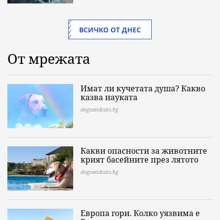
ВСИЧКО ОТ ДНЕС
От мрежата
Имат ли кучетата душа? Какво
казва науката
dogsandcats.bg
Какви опасности за животните
крият басейните през лятото
dogsandcats.bg
Европа гори. Колко уязвима е