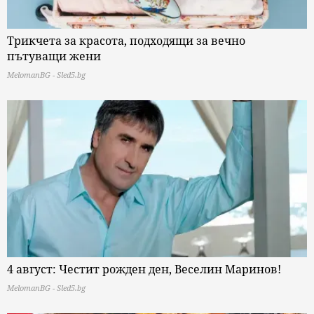
Трикчета за красота, подходящи за вечно
пътуващи жени
MelomanBG - Sled5.bg
4 август: Честит рожден ден, Веселин Маринов!
MelomanBG - Sled5.bg