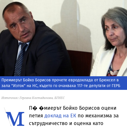
Премиерът Бойко Борисов прочете евродоклада от Брюксел в
зала "Изток" на НС, където го очакваха 117-те депутати от ГЕРБ
Източник: Гергана Костадинова, БГНЕС
м
П�
�миерът Бойко Борисов оцени
петия
доклад на ЕК
по механизма за
сътрудничество и оценка като