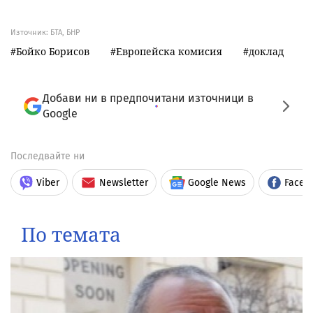
Източник:
БТА, БНР
Бойко Борисов
Европейска комисия
доклад
Добави ни в предпочитани източници в
Google
Последвайте ни
Viber
Newsletter
Google News
Faceb
По темата