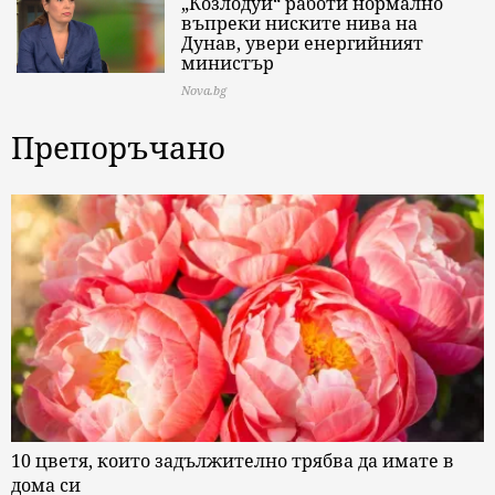
„Козлодуй“ работи нормално
въпреки ниските нива на
Дунав, увери енергийният
министър
Nova.bg
Препоръчано
10 цветя, които задължително трябва да имате в
дома си