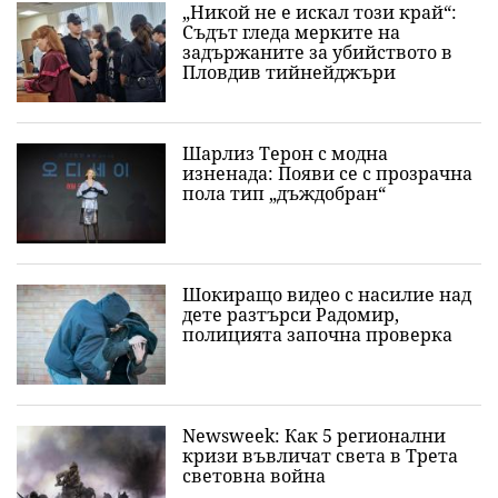
„Никой не е искал този край“:
Съдът гледа мерките на
задържаните за убийството в
Пловдив тийнейджъри
Шарлиз Терон с модна
изненада: Появи се с прозрачна
пола тип „дъждобран“
Шокиращо видео с насилие над
дете разтърси Радомир,
полицията започна проверка
Newsweek: Как 5 регионални
кризи въвличат света в Трета
световна война