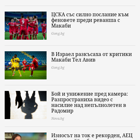
ЦСКА със силно послание към
феновете преди реванша с
Макаби
Gong.bg
В Израел разкъсаха от критики
Макаби Тел Авив
Gong.bg
Бой и унижение пред камера:
Разпространиха видео с
насилие над непълнолетен в
Радомир
Nova.bg
Износът на ток е рекорден, АЕЦ