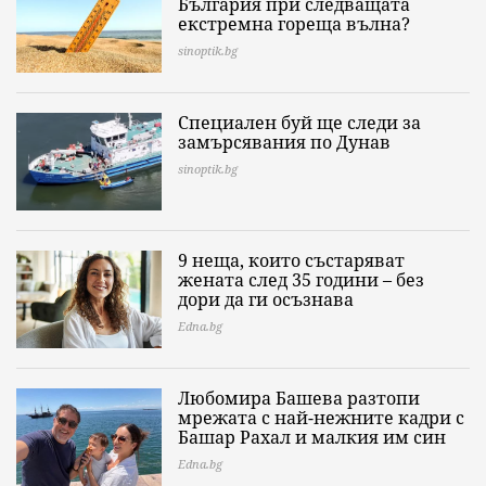
България при следващата
екстремна гореща вълна?
sinoptik.bg
Специален буй ще следи за
замърсявания по Дунав
sinoptik.bg
9 неща, които състаряват
жената след 35 години – без
дори да ги осъзнава
Edna.bg
Любомира Башева разтопи
мрежата с най-нежните кадри с
Башар Рахал и малкия им син
Edna.bg