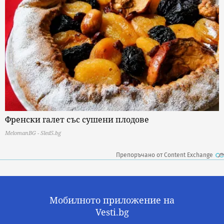
Френски галет със сушени плодове
MelomanBG - Sled5.bg
Препоръчано от Content Exchange
Мобилното приложение на
Vesti.bg