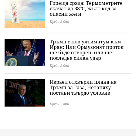
Гореща сряда: Термометрите
скачат до 38°C, жълт код за
опасни жеги
Преди 2 дни
Тръмп с нов ултиматум към
Иран: Или Ормузкият проток
ще бъде отворен, или ще
последва силен удар
Преди 2 дни
Израел отхвърли плана на
Тръмп за Газа, Нетаняху
постави твърдо условие
Преди 2 дни