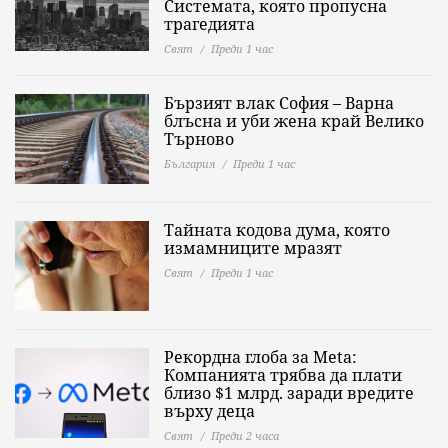
Системата, която пропусна
трагедията
Свят
Преди 1 час
Бързият влак София – Варна
блъсна и уби жена край Велико
Търново
България
Преди 1 час
Тайната кодова дума, която
измамниците мразят
Свят
Преди 1 час
Рекордна глоба за Meta:
Компанията трябва да плати
близо $1 млрд. заради вредите
върху деца
Свят
Преди 2 часа