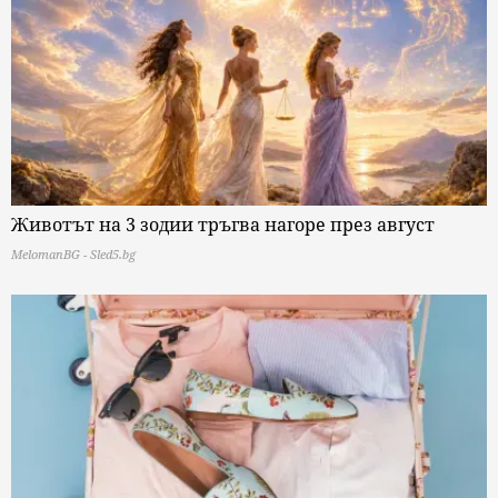
Животът на 3 зодии тръгва нагоре през август
MelomanBG - Sled5.bg