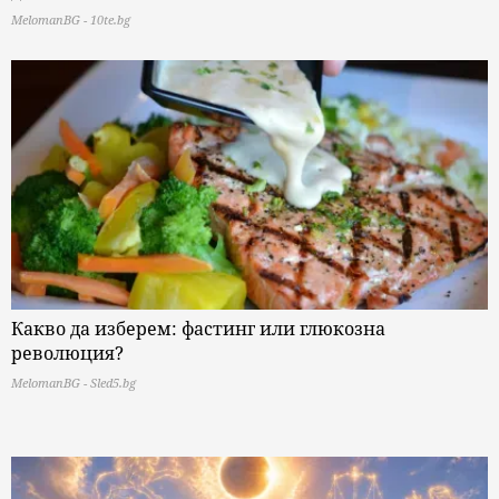
MelomanBG - 10te.bg
Какво да изберем: фастинг или глюкозна
революция?
MelomanBG - Sled5.bg