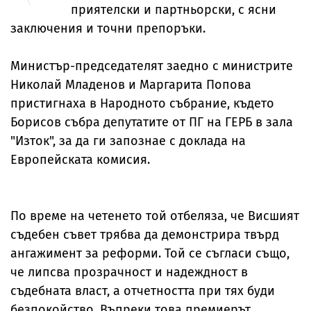
приятелски и партньорски, с ясни
заключения и точни препоръки.
Министър-председателят заедно с министрите
Николай Младенов и Маргарита Попова
пристигнаха в Народното събрание, където
Борисов събра депутатите от ПГ на ГЕРБ в зала
"Изток", за да ги запознае с доклада на
Европейската комисия.
По време на четенето той отбеляза, че Висшият
съдебен съвет трябва да демонстрира твърд
ангажимент за реформи. Той се съгласи също,
че липсва прозрачност и надеждност в
съдебната власт, а отчетността при тях буди
безпокойство. Въпреки това премиерът