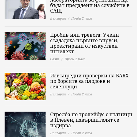
бъдат предадени на службите в
САЩ
България
Преди 2 часа
Пробив или тревога: Учени
създадоха първите вируси,
проектирани от изкуствен
интелект
Свят
Преди 2 часа
Извънредни проверки на БАБХ
по борсите за плодове и
зеленчуци
България
Преди 2 часа
Стрелба по тролейбус с пътници
в Плевен, извършителят се
издирва
България
Преди 2 часа