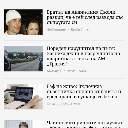
Братът на Анджелина Джоли
разкри, че е гей след развода със
съпругата си
Любопитно
Преди 2 часа
Пореден нарушител на пътя:
Заснеха джип в насрещното по
аварийната лента на АМ
„Тракия“
България
Преди 2 часа
Гаф на живо: Включиха
съветничка онлайн от банята ѝ
сред пране и сушащо се бельо
Свят
Преди 2 часа
Част от материалите по случая с
лабораторията за фентанил ще