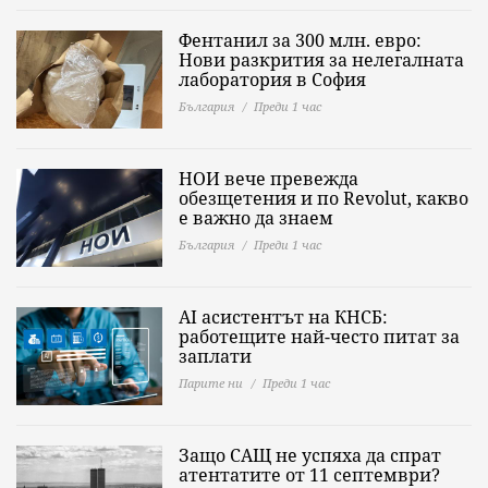
Фентанил за 300 млн. евро:
Нови разкрития за нелегалната
лаборатория в София
България
Преди 1 час
НОИ вече превежда
обезщетения и по Revolut, какво
е важно да знаeм
България
Преди 1 час
AI асистентът на КНСБ:
работещите най-често питат за
заплати
Парите ни
Преди 1 час
Защо САЩ не успяха да спрат
атентатите от 11 септември?