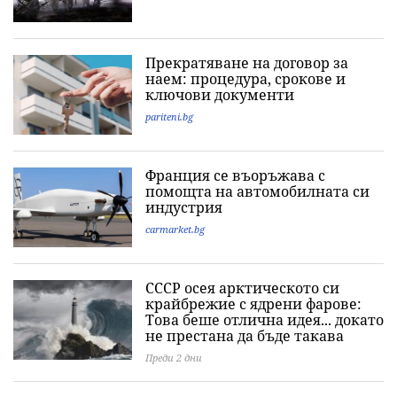
Прекратяване на договор за
наем: процедура, срокове и
ключови документи
pariteni.bg
Франция се въоръжава с
помощта на автомобилната си
индустрия
carmarket.bg
СССР осея арктическото си
крайбрежие с ядрени фарове:
Това беше отлична идея... докато
не престана да бъде такава
Преди 2 дни