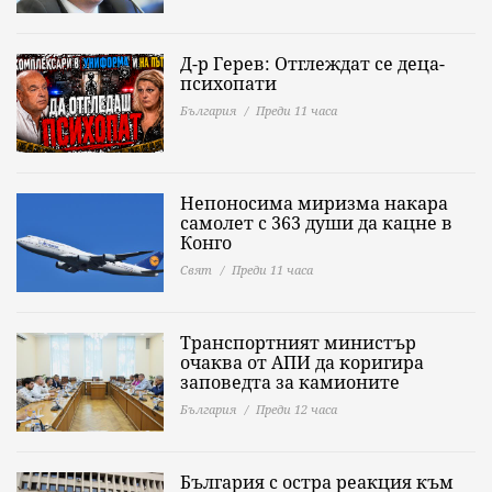
Д-р Герев: Отглеждат се деца-
психопати
България
Преди 11 часа
Непоносима миризма накара
самолет с 363 души да кацне в
Конго
Свят
Преди 11 часа
Транспортният министър
очаква от АПИ да коригира
заповедта за камионите
България
Преди 12 часа
България с остра реакция към