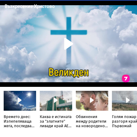
Времето днес:
Каква е истината
Обвинения
Голям пожар
Изпепеляваща
за "златните"
между родители
разгоря кра
жега, последвана
ливади край АЕЦ
на новородено и
Първомай
от внезапни
"Козлодуй"
болница в
бури и градушки
София