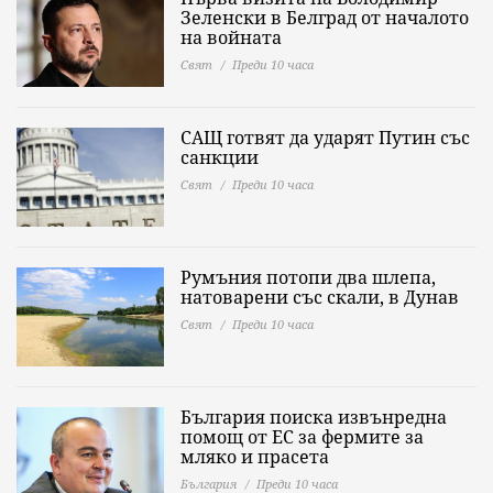
Зеленски в Белград от началото
на войната
Свят
Преди 10 часа
САЩ готвят да ударят Путин със
санкции
Свят
Преди 10 часа
Румъния потопи два шлепа,
натоварени със скали, в Дунав
Свят
Преди 10 часа
България поиска извънредна
помощ от ЕС за фермите за
мляко и прасета
България
Преди 10 часа