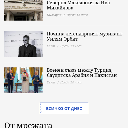
Северна Македония за Ива
Михайлова
България
Преди 12 часа
Почина легендарният музикант
Уилям Орбит
Свят
Преди 13 часа
Военен съюз между Турция,
Саудитска Арабия и Пакистан
Свят
Преди 14 часа
ВСИЧКО ОТ ДНЕС
От мрежата