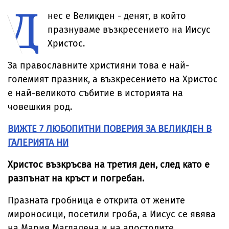
Д
нес е Великден - денят, в който
празнуваме възкресението на Иисус
Христос.
За православните християни това е най-
големият празник, а възкресението на Христос
е най-великото събитие в историята на
човешкия род.
ВИЖТЕ 7 ЛЮБОПИТНИ ПОВЕРИЯ ЗА ВЕЛИКДЕН В
ГАЛЕРИЯТА НИ
Христос възкръсва на третия ден, след като е
разпънат на кръст и погребан.
Празната гробница е открита от жените
мироносици, посетили гроба, а Иисус се явява
на Мария Магдалена и на апостолите.