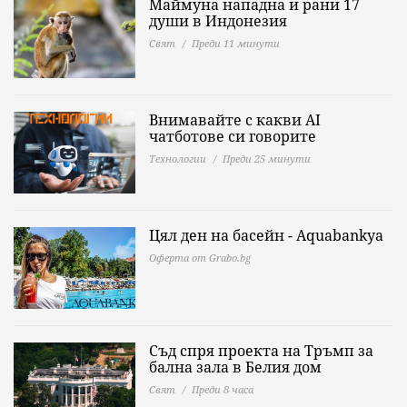
Маймуна нападна и рани 17
души в Индонезия
Свят
Преди 11 минути
Внимавайте с какви AI
чатботове си говорите
Технологии
Преди 25 минути
Цял ден на басейн - Aquabankya
Оферта от Grabo.bg
Съд спря проекта на Тръмп за
бална зала в Белия дом
Свят
Преди 8 часа