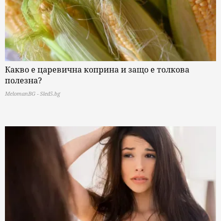
Какво е царевична коприна и защо е толкова
полезна?
MelomanBG - Sled5.bg