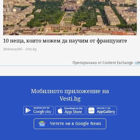
10 неща, които можем да научим от французите
MelomanBG - 10te.bg
Препоръчано от Content Exchange
Мобилното приложение на
Vesti.bg
Четете ни в Google News