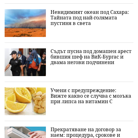
Невидимият океан под Сахара:
Тайната под най-голямата
пустиня в света
Съдът пусна под домашен арест
бившия шеф на ВиК-Бургас и
двама негови подчинени
Учени с предупреждение:
Вижте какво се случва с мозъка
при липса на витамин C
Прекратяване на договор за
наем: процедура, срокове и