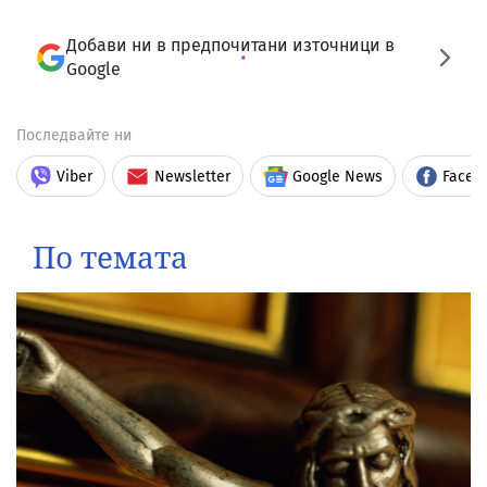
Добави ни в предпочитани източници в
Google
Последвайте ни
Viber
Newsletter
Google News
Faceb
По темата