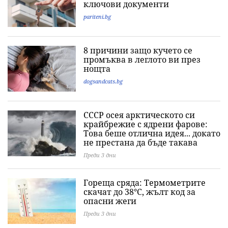
ключови документи
pariteni.bg
8 причини защо кучето се
промъква в леглото ви през
нощта
dogsandcats.bg
СССР осея арктическото си
крайбрежие с ядрени фарове:
Това беше отлична идея... докато
не престана да бъде такава
Преди 3 дни
Гореща сряда: Термометрите
скачат до 38°C, жълт код за
опасни жеги
Преди 3 дни