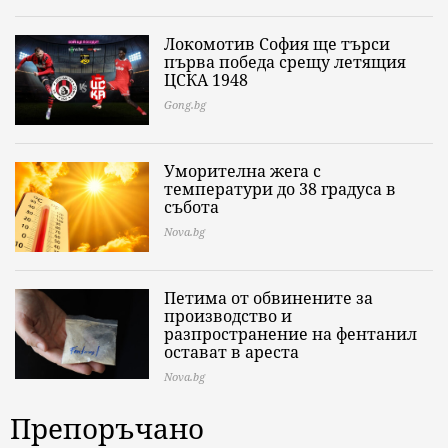
Локомотив София ще търси
първа победа срещу летящия
ЦСКА 1948
Gong.bg
Уморителна жега с
температури до 38 градуса в
събота
Nova.bg
Петима от обвинените за
производство и
разпространение на фентанил
остават в ареста
Nova.bg
Препоръчано