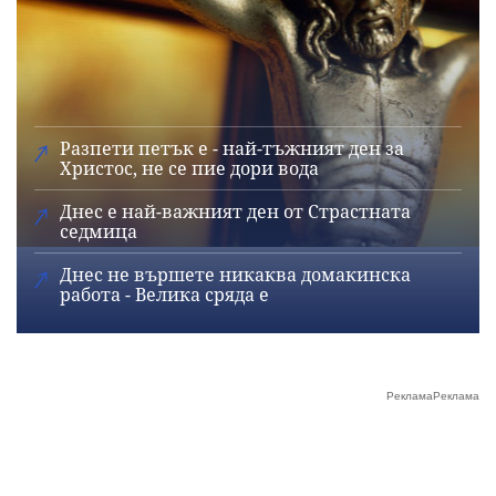
Разпети петък е - най-тъжният ден за
Христос, не се пие дори вода
Днес е най-важният ден от Страстната
седмица
Днес не вършете никаква домакинска
работа - Велика сряда е