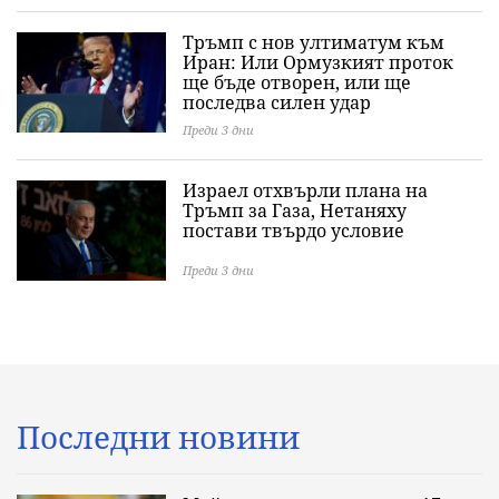
Тръмп с нов ултиматум към
Иран: Или Ормузкият проток
ще бъде отворен, или ще
последва силен удар
Преди 3 дни
Израел отхвърли плана на
Тръмп за Газа, Нетаняху
постави твърдо условие
Преди 3 дни
Последни новини