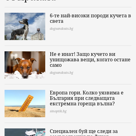
6-те най-високи породи кучета в
света
dogsandcats.bg
Не е инат! Защо кучето ви
унищожава вещи, когато остане
само
dogsandcats.bg
Европа гори. Колко уязвима е
България при следващата
екстремна гореща вълна?
sinoptik.bg
Специален буй ще следи за