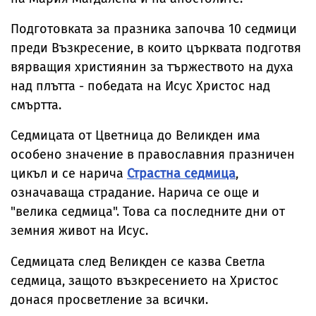
Подготовката за празника започва 10 седмици
преди Възкресение, в които църквата подготвя
вярващия християнин за тържеството на духа
над плътта - победата на Исус Христос над
смъртта.
Седмицата от Цветница до Великден има
особено значение в православния празничен
цикъл и се нарича
Страстна седмица
,
означаваща страдание. Нарича се още и
"велика седмица". Това са последните дни от
земния живот на Исус.
Седмицата след Великден се казва Светла
седмица, защото възкресението на Христос
донася просветление за всички.