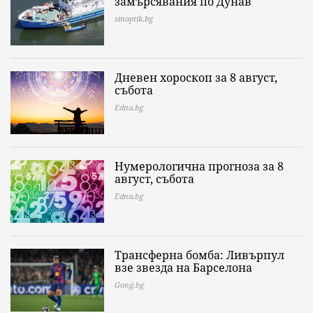
замърсявания по Дунав
sinoptik.bg
Дневен хороскоп за 8 август,
събота
Edna.bg
Нумерологична прогноза за 8
август, събота
Edna.bg
Трансферна бомба: Ливърпул
взе звезда на Барселона
Gong.bg