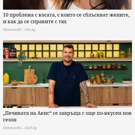
10 проблема с косата, с които се сблъскват жените,
и как да се справите с тях
MelomanBG - 10te.bg
„Печивата на Акис“ се завръща с още по-вкусен нов
сезон
MelomanBG - Sled5.bg