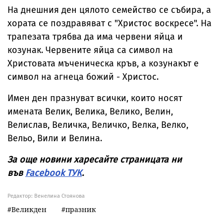
На днешния ден цялото семейство се събира, а
хората се поздравяват с "Христос воскресе". На
трапезата трябва да има червени яйца и
козунак. Червените яйца са символ на
Христовата мъченическа кръв, а козунакът е
символ на агнеца божий - Христос.
Имен ден празнуват всички, които носят
имената Велик, Велика, Велико, Велин,
Велислав, Величка, Величко, Велка, Велко,
Вельо, Вили и Велина.
За още новини харесайте страницата ни
във
Facebook ТУК
.
Редактор: Венелина Стоянова
Великден
празник