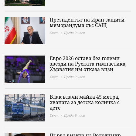
Президентът на Иран защити
меморандума със САЩ
Свят
Преди 9 часа
Евро 2026 остава без големи
звезди на Руската гимнастика,
Хърватия им отказа визи
Свят
Преди 9 часа
Влак влачи майка 45 метра,
хваната за детска количка с
дете
Свят
Преди 9 часа
Първа визита на Володимир