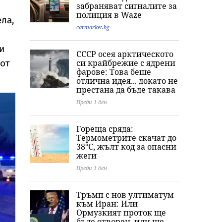
забраняват сигналите за
примамило убития
градуса, но и
София, дрогата
полиция в Waze
в Пловдив
валежи в петък
над 157 млн. е
ела,
carmarket.bg
и
СССР осея арктическото
си крайбрежие с ядрени
 от
фарове: Това беше
отлична идея... докато не
престана да бъде такава
Преди 1 ден
Гореща сряда:
Термометрите скачат до
38°C, жълт код за опасни
жеги
Преди 1 ден
Тръмп с нов ултиматум
към Иран: Или
Ормузкият проток ще
бъде отворен, или ще