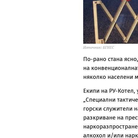
Източник: БГНЕС
По-рано стана ясно
на конвенционалнат
няколко населени 
Екипи на РУ-Котел, 
„Специални тактич
горски служители 
разкриване на пре
наркоразпространен
алкохол и/или нарк