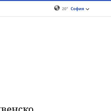
20°
София
венско,