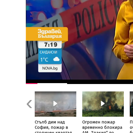
Previous
иха осем
Стълб дим над
Огромен пожар
П
за фабриката
София, пожар в
временно блокира
о
нтанил в
столичен квартал
АМ „Тракия“ до
б