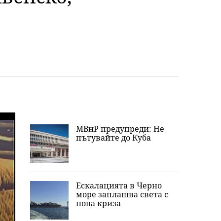
МВнР предупреди: Не
пътувайте до Куба
Ескалацията в Черно
море заплашва света с
нова криза