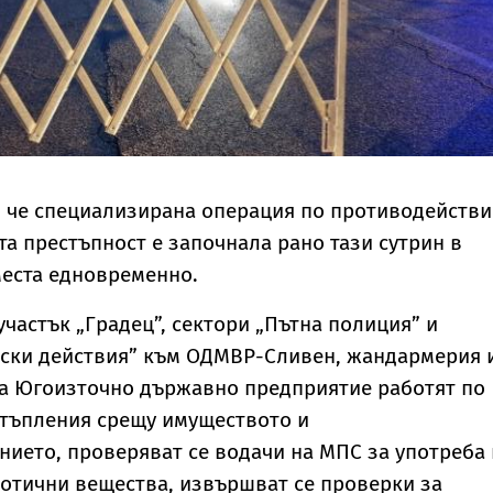
, че специализирана операция по противодействи
а престъпност е започнала рано тази сутрин в
места едновременно.
участък „Градец”, сектори „Пътна полиция” и
ески действия” към ОДМВР-Сливен, жандармерия 
на Югоизточно държавно предприятие работят по
стъпления срещу имуществото и
ието, проверяват се водачи на МПС за употреба 
отични вещества, извършват се проверки за