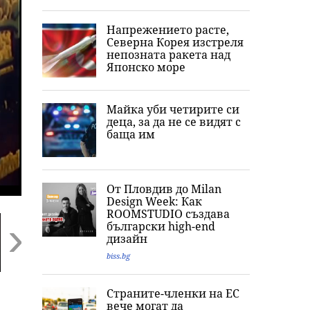
Напрежението расте,
Северна Корея изстреля
непозната ракета над
Японско море
Майка уби четирите си
деца, за да не се видят с
баща им
От Пловдив до Milan
Design Week: Как
ROOMSTUDIO създава
български high-end
дизайн
biss.bg
Next
Ужас, деца се
Внимание, НИМХ с
Обвиниха осем
Страните-членки на ЕС
гаврили с
оранжев код за 8
души за фабри
вече могат да
жертвата, момиче
области, жега до 37
за фентанил в