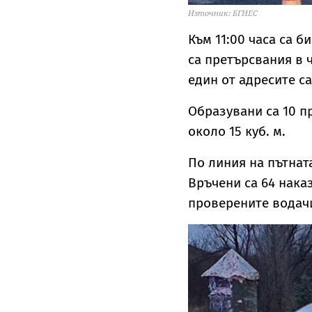
Източник: БГНЕС
Към 11:00 часа са 
са претърсвания в 
един от адресите с
Образувани са 10 п
около 15 куб. м.
По линия на пътната
Връчени са 64 нака
проверените водачи