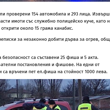
били проверени 154 автомобила и 293 лица. Извър
части имоти със служебно полицейско куче, като н
а открити около 15 грама канабис.
реписки за незаконно добити дърва за огрев, об
 безопасност са съставени 25 фиша и 5 акта.
зателни постановления и фишове. На едни от
 са връчени пет ел.фиша на стойност 1000 лева.