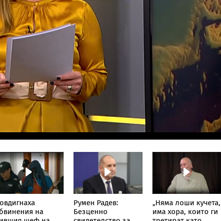
овдигнаха
Румен Радев:
„Няма лоши кучета,
бвинения на
Безценно
има хора, които ги
ившия шеф на
свидетелство за
третират като