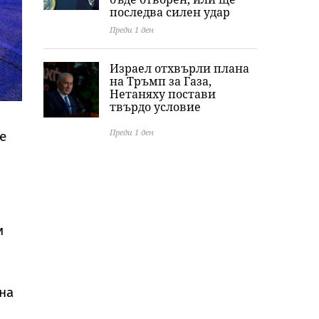
последва силен удар
Преди 1 ден
Израел отхвърли плана
на Тръмп за Газа,
Нетаняху постави
твърдо условие
Преди 1 ден
е
и
на