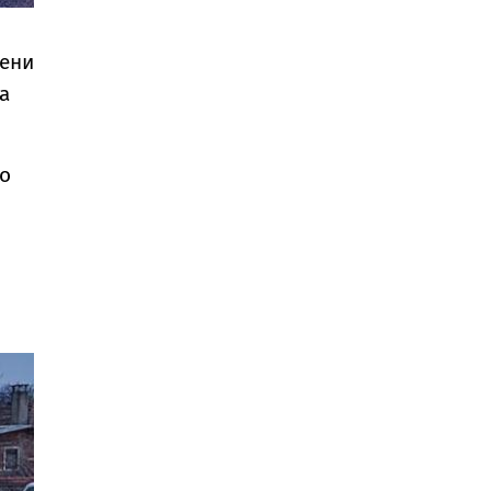
шени
а
що