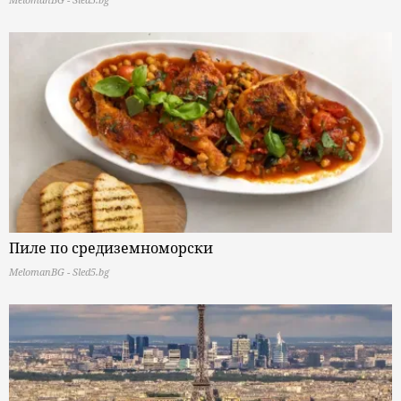
Пиле по средиземноморски
MelomanBG - Sled5.bg