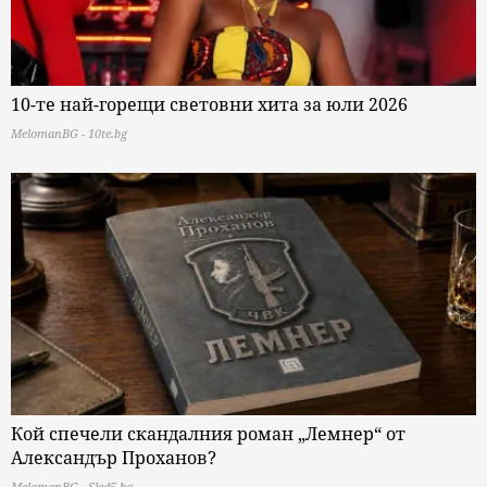
10-те най-горещи световни хита за юли 2026
MelomanBG - 10te.bg
Кой спечели скандалния роман „Лемнер“ от
Александър Проханов?
MelomanBG - Sled5.bg