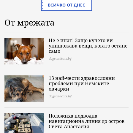
ВСИЧКО ОТ ДНЕС
От мрежата
Не е инат! Защо кучето ви
унищожава вещи, когато остане
само
dogsandcats.bg
13 най-чести здравословни
проблеми при Немските
овчарки
dogsandcats.bg
Положиха подводна
навигационна линия до остров
Света Анастасия