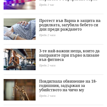
Преди 1 час
Протест във Варна в защита на
родилката, загубила бебето си
дни преди раждането
Преди 2 часа
3-те най-важни неща, които да
направите при първо влизане
във фитнеса
Преди 2 часа
Повдигнаха обвинение на 18-
годишния, задържан за
убийството на чичо му
Преди 2 часа