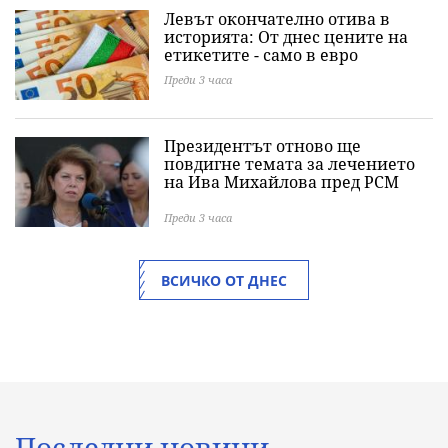
Левът окончателно отива в
историята: Oт днес цените на
етикетите - само в евро
Преди 3 часа
Президентът отново ще
повдигне темата за лечението
на Ива Михайлова пред РСМ
Преди 3 часа
ВСИЧКО ОТ ДНЕС
Последни новини