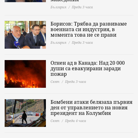
България
Преди 3 часа
Борисов: Трябва да развиваме
военната си индустрия, в
момента това не се прави
България
Преди 3 часа
Огнен ад в Канада: Над 20 000
души са евакуирани заради
пожар
Свят
Преди 3 часа
Бомбени атаки белязаха първия
ден от управлението на новия
президент на Колумбия
Свят
Преди 4 часа