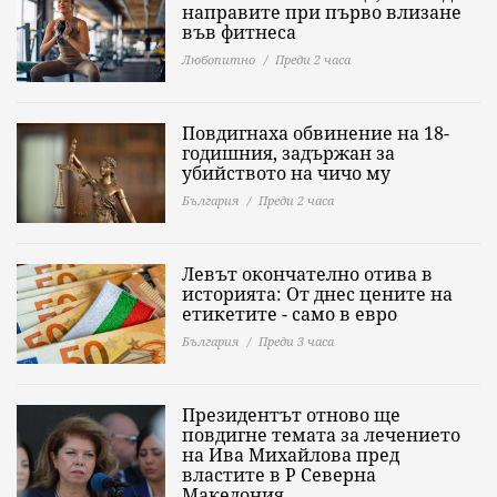
направите при първо влизане
във фитнеса
Любопитно
Преди 2 часа
Повдигнаха обвинение на 18-
годишния, задържан за
убийството на чичо му
България
Преди 2 часа
Левът окончателно отива в
историята: Oт днес цените на
етикетите - само в евро
България
Преди 3 часа
Президентът отново ще
повдигне темата за лечението
на Ива Михайлова пред
властите в Р Северна
Македония