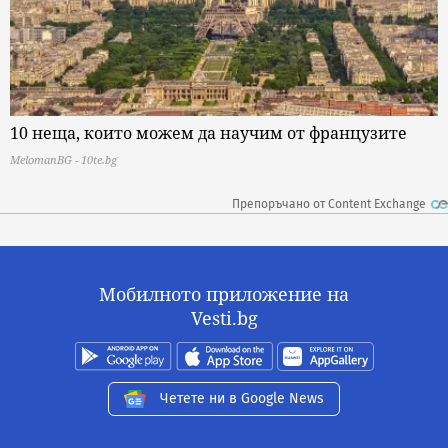
10 неща, които можем да научим от французите
MelomanBG - 10te.bg
Препоръчано от Content Exchange
Мобилното приложение на
Vesti.bg
Четете ни в Google News