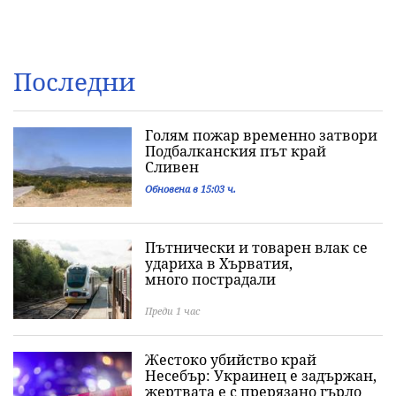
Последни
Голям пожар временно затвори
Подбалканския път край
Сливен
Обновена в 15:03 ч.
Пътнически и товарен влак се
удариха в Хърватия,
много пострадали
Преди 1 час
Жестоко убийство край
Несебър: Украинец е задържан,
жертвата е с прерязано гърло