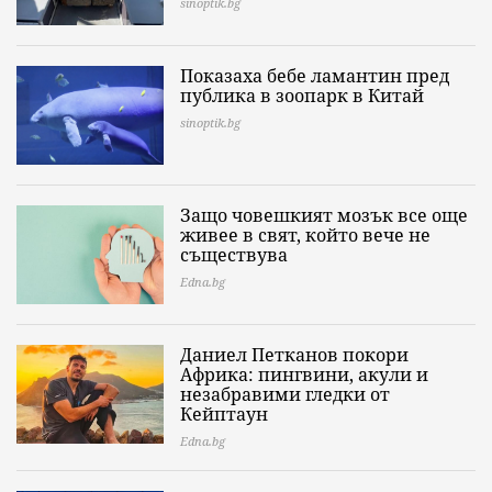
sinoptik.bg
Показаха бебе ламантин пред
публика в зоопарк в Китай
sinoptik.bg
Защо човешкият мозък все още
живее в свят, който вече не
съществува
Edna.bg
Даниел Петканов покори
Африка: пингвини, акули и
незабравими гледки от
Кейптаун
Edna.bg