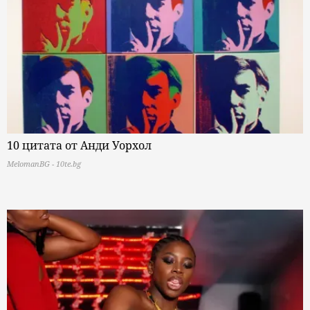
10 цитата от Анди Уорхол
MelomanBG - 10te.bg