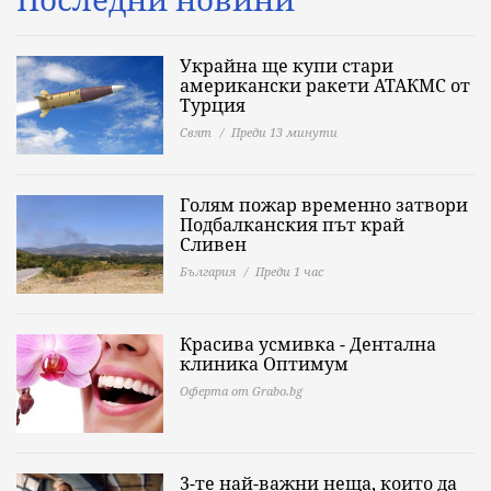
Украйна ще купи стари
американски ракети АТАКМС от
Турция
Свят
Преди 13 минути
Голям пожар временно затвори
Подбалканския път край
Сливен
България
Преди 1 час
Красива усмивка - Дентална
клиника Оптимум
Оферта от Grabo.bg
3-те най-важни неща, които да