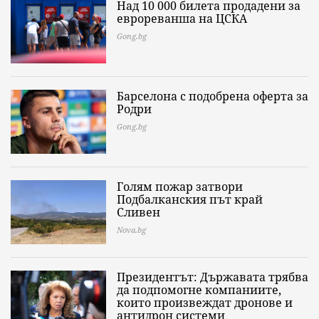
Над 10 000 билета продадени за
еврореванша на ЦСКА
Gong.bg
Барселона с подобрена оферта за
Родри
Gong.bg
Голям пожар затвори
Подбалканския път край
Сливен
Nova.bg
Президентът: Държавата трябва
да подпомогне компаниите,
които произвеждат дронове и
антидрон системи