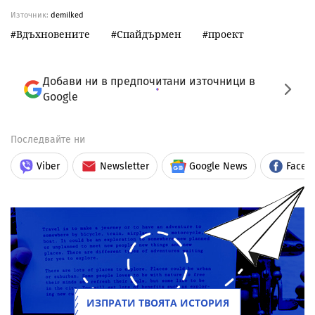
Източник:
demilked
Вдъхновените
Спайдърмен
проект
Добави ни в предпочитани източници в
Google
Последвайте ни
Viber
Newsletter
Google News
Faceb
ИЗПРАТИ ТВОЯТА ИСТОРИЯ