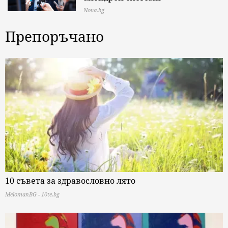
Nova.bg
Препоръчано
10 съвета за здравословно лято
MelomanBG - 10te.bg