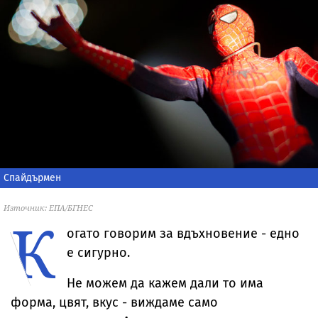
Спайдърмен
Източник: ЕПА/БГНЕС
К
огато говорим за вдъхновение - едно
е сигурно.
Не можем да кажем дали то има
форма, цвят, вкус - виждаме само