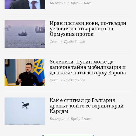
България
Преди 6 часа
Иран постави нови, по-твърди
условия за отварянето на
Ормузкия проток
Свят
Преди 6 часа
Зеленски: Путин може да
започне тайна мобилизация и
да окаже натиск върху Европа
Свят
Преди 6 часа
Как е стигнал до България
дронът, който се взриви край
Кардам
България
Преди 7 часа