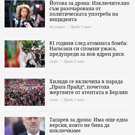
Йотова за дрона: Изключително
съм разочарована от
политическата употреба на
инцидента
България
Преди 5 часа
81 години след атомната бомба:
Нагасаки си спомни ужаса,
предупреди за нов ядрен риск
Свят
Преди 5 часа
Хиляди се включиха в парада
„Прага Прайд“, почетоха
жертвите от атентата в Берлин
Свят
Преди 5 часа
Тагарев за дрона: Има още една
версия, която не бива да
изключваме