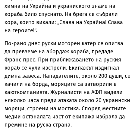
химна на Украйна и украниското знаме на
кораба било спуснато. На брега се събрали
хора, които викали: „Слава на Украйна! Слава
на героите!“.
По-рано днес руски моторен катер се опитва
да превземе на абордаж кораба, предаде
Франс прес. При приближаването на руския
кораб се чули изстрели. Екипажът издигнал
димна завеса. Нападателите, около 200 души, се
качили на борда, моряците са затворили в
каюткомпанията. Журналисти на АФП видели
няколко часа преди атаката около 20 украински
моряци, строени на мостика. Според местните
медии останалата част от екипажа избрала да
премине на руска страна.