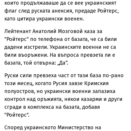
които продължаваше да се вее украинският
флаг след руската анексия, предаде Ройтерс,
като цитира украински военен.
Лейтенант Анатолий Мозговой каза за
"Ройтерс" по телефона от базата, че са били
дадени изстрели. Украинските военни не са
били въоръжени. На въпроса превзета ли е
базата, той отвърна: „Да“.
Руски сили превзеха част от тази база по-рано
този месец, когато Русия завзе Кримския
полуостров, но украински военни запазиха
контрол над оръжията, някои казарми и други
сгради в комплекса на базата, добавя
"Ройтерс".
Според украинското Министерство на