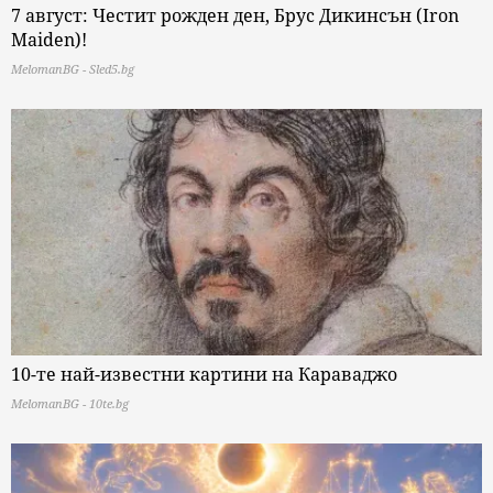
7 август: Честит рожден ден, Брус Дикинсън (Iron
Maiden)!
MelomanBG - Sled5.bg
10-те най-известни картини на Караваджо
MelomanBG - 10te.bg