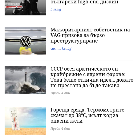
български high-end дизайн
biss.bg
Мажоритарният собственик на
VAG призова за бързо
преструктуриране
carmarket.bg
СССР осея арктическото си
крайбрежие с ядрени фарове:
Това беше отлична идея... докато
не престана да бъде такава
Преди 4 дни
Гореща сряда: Термометрите
скачат до 38°C, жълт код за
опасни жеги
Преди 4 дни