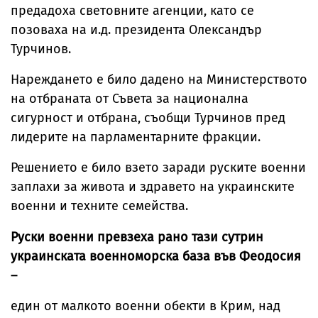
предадоха световните агенции, като се
позоваха на и.д. президента Олександър
Турчинов.
Нареждането е било дадено на Министерството
на отбраната от Съвета за национална
сигурност и отбрана, съобщи Турчинов пред
лидерите на парламентарните фракции.
Решението е било взето заради руските военни
заплахи за живота и здравето на украинските
военни и техните семейства.
Руски военни превзеха рано тази сутрин
украинската военноморска база във Феодосия
–
един от малкото военни обекти в Крим, над