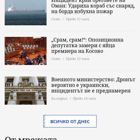
Инцидент край бреговете на
Оман: Удариха кораб със снаряд,
на борда избухна пожар
Свят
Преди 13 часа
„Срам, срам!“: Опозиционна
депутатка замери с яйца
премиера на Косово
Свят
Преди 13 часа
Военното министерство: Дронът
вероятно е украински,
инцидентът не е преднамерен
България
Преди 14 часа
ВСИЧКО ОТ ДНЕС
От мрежата