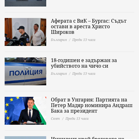
Аферата с ВиК – Бургас: Съдът
остави в ареста Христо
Широков
България
Преди 13 часа
18-годишен е задържан за
убийството на чичо си
България
Преди 13 часа
Обрат в Унгария: Партията на
Петер Мадяр номинира Андраш
Бака за президент
Свят
Преди 13 часа