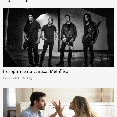
Историите на успеха: Metallica
MelomanBG - Sled5.bg