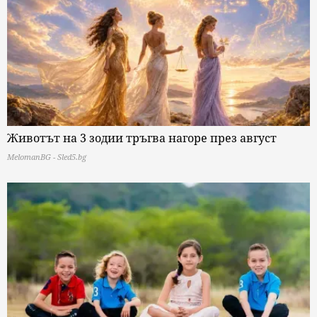
Животът на 3 зодии тръгва нагоре през август
MelomanBG - Sled5.bg