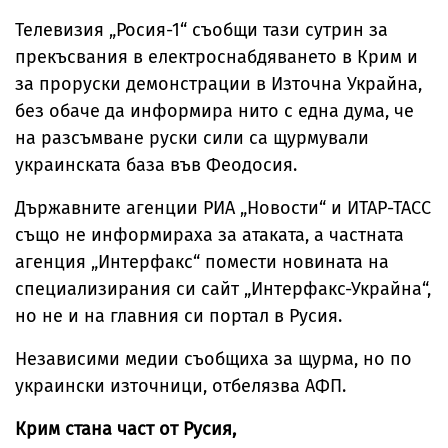
Телевизия „Росия-1“ съобщи тази сутрин за
прекъсвания в електроснабдяването в Крим и
за проруски демонстрации в Източна Украйна,
без обаче да информира нито с една дума, че
на разсъмване руски сили са щурмували
украинската база във Феодосия.
Държавните агенции РИА „Новости“ и ИТАР-ТАСС
също не информираха за атаката, а частната
агенция „Интерфакс“ помести новината на
специализирания си сайт „Интерфакс-Украйна“,
но не и на главния си портал в Русия.
Независими медии съобщиха за щурма, но по
украински източници, отбелязва АФП.
Крим стана част от Русия,