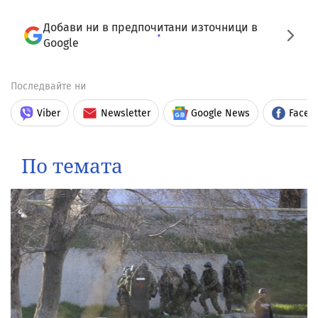
Добави ни в предпочитани източници в
Google
Последвайте ни
Viber
Newsletter
Google News
Faceb
По темата