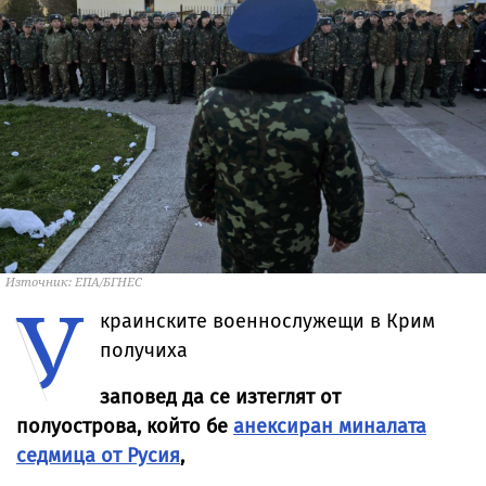
Източник: ЕПА/БГНЕС
У
краинските военнослужещи в Крим
получиха
заповед да се изтеглят от
полуострова, който бе
анексиран миналата
седмица от Русия
,