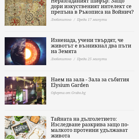
Неразгаданият шифър: Защо
дори изкуственият интелект се
препъна в Ръкописа на Войнич?
Любопитно
Преди 17 минути
Изненада, учени твърдят, че
животът е възникнал два пъти
на Земята
Любопитно
Преди 25 минути
Наем на зала - Зала за събития
Elysium Garden
Оферта от Grabo.bg
Тайната на дълголетието:
Изследване разкрива защо по-
малкото протеини удължават
живота