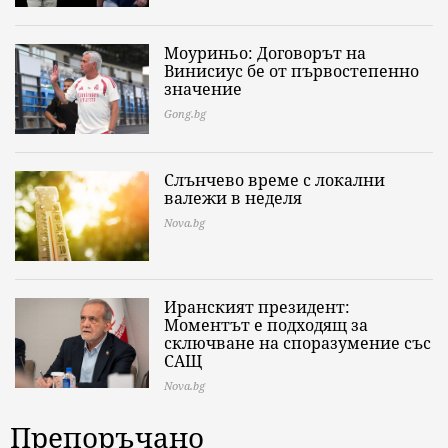
Моуриньо: Договорът на
Винисиус бе от първостепенно
значение
Gong.bg
Слънчево време с локални
валежи в неделя
Nova.bg
Иранският президент:
Моментът е подходящ за
сключване на споразумение със
САЩ
Nova.bg
Препоръчано