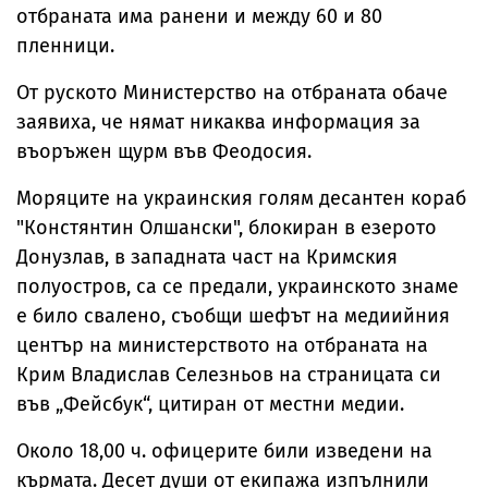
отбраната има ранени и между 60 и 80
пленници.
От руското Министерство на отбраната обаче
заявиха, че нямат никаква информация за
въоръжен щурм във Феодосия.
Моряците на украинския голям десантен кораб
"Констянтин Олшански", блокиран в езерото
Донузлав, в западната част на Кримския
полуостров, са се предали, украинското знаме
е било свалено, съобщи шефът на медиийния
център на министерството на отбраната на
Крим Владислав Селезньов на страницата си
във „Фейсбук“, цитиран от местни медии.
Около 18,00 ч. офицерите били изведени на
кърмата. Десет души от екипажа изпълнили