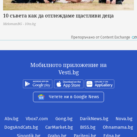
10 съвета как да отглеждаме щастливи деца
MelomanBG - 10te.bg
Препоръчано от Content Exchange
Мобилното приложение на
Vesti.bg
Четете ни в Google News
Abv.bg
Vbox7.com
Gong.bg
DarikNews.bg
Nova.bg
DogsAndCats.bg
CarMarket.bg
BISS.bg
Ohnamama.bg
Sinoptik.bg
Grabo.bg
Pariteni.bg
Edna.bg