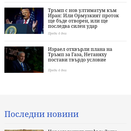
Тръмп с нов ултиматум към
Иран: Или Ормузкият проток
ще бъде отворен, или ще
последва силен удар
Преди 4 дни
Израел отхвърли плана на
Тръмп за Газа, Нетаняху
постави твърдо условие
Преди 4 дни
Последни новини