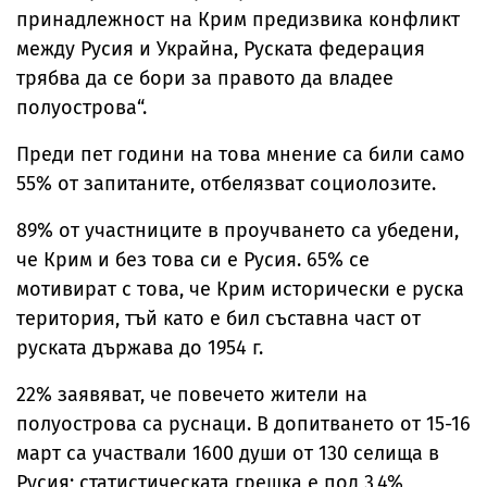
принадлежност на Крим предизвика конфликт
между Русия и Украйна, Руската федерация
трябва да се бори за правото да владее
полуострова“.
Преди пет години на това мнение са били само
55% от запитаните, отбелязват социолозите.
89% от участниците в проучването са убедени,
че Крим и без това си е Русия. 65% се
мотивират с това, че Крим исторически е руска
територия, тъй като е бил съставна част от
руската държава до 1954 г.
22% заявяват, че повечето жители на
полуострова са руснаци. В допитването от 15-16
март са участвали 1600 души от 130 селища в
Русия; статистическата грешка е под 3,4%,