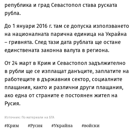
република и град Севастопол става руската
рубла.
До 1 януари 2016 г. там се допуска използването
на националната парична единица на Украйна
– гривнята. След тази дата рублата ще остане
единствената законна валута в региона.
От 24 март в Крим и Севастопол задължително
в рубли ще се изплащат данъците, заплатите на
работещите в държавния сектор, социалните
плащания, както и различни други плащания,
ако една от страните е постоянен жител на
Русия.
Източник:
По материали на БТА
Крим
Русия
Украйна
войски