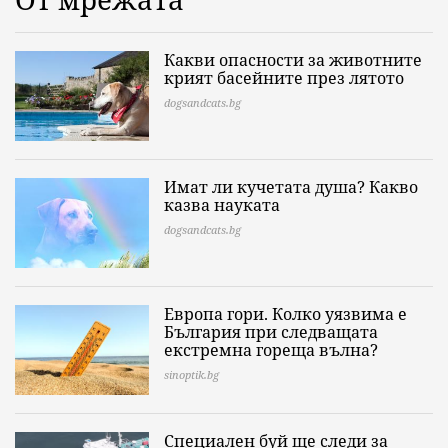
Какви опасности за животните
крият басейните през лятото
dogsandcats.bg
Имат ли кучетата душа? Какво
казва науката
dogsandcats.bg
Европа гори. Колко уязвима е
България при следващата
екстремна гореща вълна?
sinoptik.bg
Специален буй ще следи за