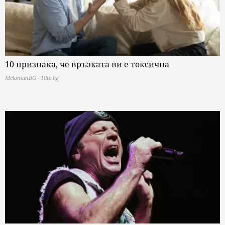
10 признака, че връзката ви е токсична
MelomanBG - 10te.bg