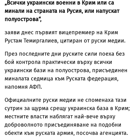
„Всички украински военни в Крим или са
минали на страната на Русия, или напускат
полуострова“,
заяви днес първият вицепремиер на Крим
Рустам Темиргалиев, цитиран от руски медии.
През последните дни руските сили поеха без
бой контрола практически върху всички
украински бази на полуострова, присъединен
миналата седмица към Руската федерация,
напомня АФП.
Официалните руски медии не споменаха тази
сутрин за щурма срещу украинска база в Крим;
местните власти наблягат най-вече върху
доброволното присъединяване на подобни
обекти към руската армия, посочва агенцията.