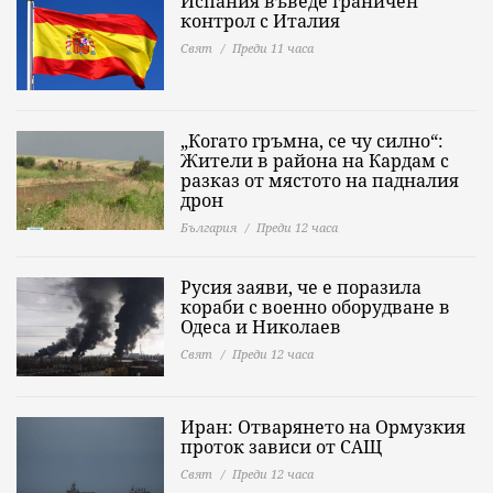
Испания въведе граничен
контрол с Италия
Свят
Преди 11 часа
„Когато гръмна, се чу силно“:
Жители в района на Кардам с
разказ от мястото на падналия
дрон
България
Преди 12 часа
Русия заяви, че е поразила
кораби с военно оборудване в
Одеса и Николаев
Свят
Преди 12 часа
Иран: Отварянето на Ормузкия
проток зависи от САЩ
Свят
Преди 12 часа