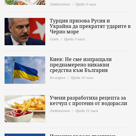
Любопитно
Преди 9 часа
Турция призова Русия и
Украйна да прекратят ударите в
Черно море
Свят
Преди 9 часа
Киев: Не сме изпращали
преднамерено никакви
средства към България
България
Преди 10 часа
Учени разработиха рецепта за
кетчуп с протеин от водорасли
Любопитно
Преди 11 часа