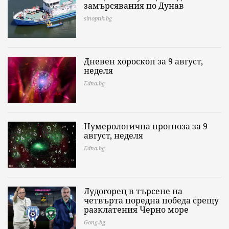
замърсявания по Дунав
sinoptik.bg
Дневен хороскоп за 9 август,
неделя
Edna.bg
Нумерологична прогноза за 9
август, неделя
Edna.bg
Лудогорец в търсене на
четвърта поредна победа срещу
разклатения Черно море
Gong.bg