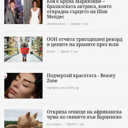
Коя е Бруна Маркезине –
бразилската актриса, която
открадна сърцето на Шон
Мендес
Любопитно
Преди 1 час
ООН отчита тригодишен рекорд
в цените на храните през юли
Свят
Преди 1 час
Подчертай красотата - Beauty
Zone
Оферта от Grabo.bg
Откриха огнище на африканска
чума по свинете във Варненско
България
Преди 1 час