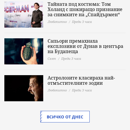
Тайната под костюма: Том
Холанд с шокиращо признание
за снимките на „Спайдърмен“
Любопитно
Преди 3 часа
Сапьори премахнаха
експлозиви от Дунав в центъра
на Будапеща
Свят
Преди 3 часа
Астролозите класираха най-
отмъстителните зодии
Любопитно
Преди 3 часа
ВСИЧКО ОТ ДНЕС