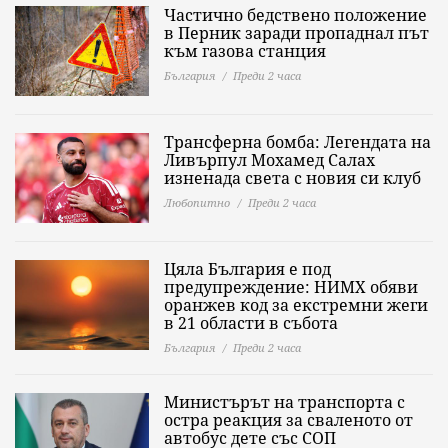
Частично бедствено положение
в Перник заради пропаднал път
към газова станция
България
Преди 2 часа
Трансферна бомба: Легендата на
Ливърпул Мохамед Салах
изненада света с новия си клуб
Любопитно
Преди 2 часа
Цяла България е под
предупреждение: НИМХ обяви
оранжев код за екстремни жеги
в 21 области в събота
България
Преди 2 часа
Министърът на транспорта с
остра реакция за сваленото от
автобус дете със СОП