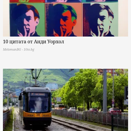
10 цитата от Анди Уорхол
MelomanBG - 10te.bg