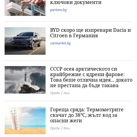
ключови документи
pariteni.bg
BYD скоро ще изпревари Dacia и
Citroеn в Германия
carmarket.bg
СССР осея арктическото си
крайбрежие с ядрени фарове:
Това беше отлична идея... докато
не престана да бъде такава
Преди 2 дни
Гореща сряда: Термометрите
скачат до 38°C, жълт код за
опасни жеги
Преди 2 дни