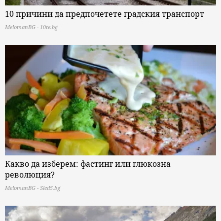
10 причини да предпочетете градския транспорт
MelomanBG - 10te.bg
Какво да изберем: фастинг или глюкозна
революция?
MelomanBG - Sled5.bg