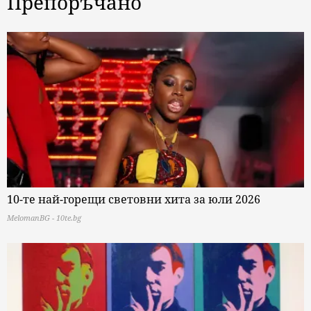
Препоръчано
10-те най-горещи световни хита за юли 2026
MelomanBG - 10te.bg