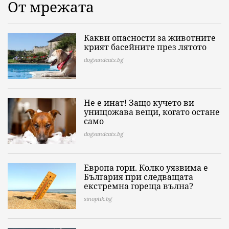
От мрежата
Какви опасности за животните
крият басейните през лятото
dogsandcats.bg
Не е инат! Защо кучето ви
унищожава вещи, когато остане
само
dogsandcats.bg
Европа гори. Колко уязвима е
България при следващата
екстремна гореща вълна?
sinoptik.bg