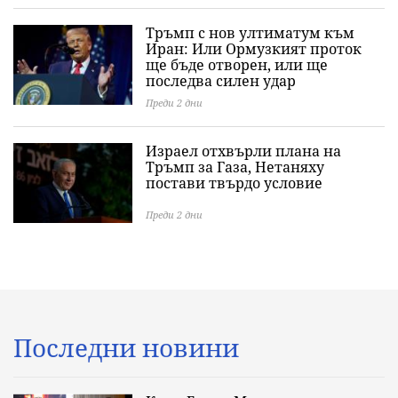
Тръмп с нов ултиматум към
Иран: Или Ормузкият проток
ще бъде отворен, или ще
последва силен удар
Преди 2 дни
Израел отхвърли плана на
Тръмп за Газа, Нетаняху
постави твърдо условие
Преди 2 дни
Последни новини