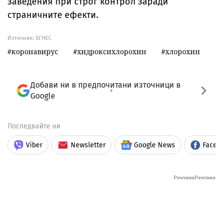
заведения при строг контрол заради
страничните ефекти.
Източник:
БГНЕС
коронавирус
хидроксихлорохин
хлорохин
Добави ни в предпочитани източници в
Google
Последвайте ни
Viber
Newsletter
Google News
Faceb