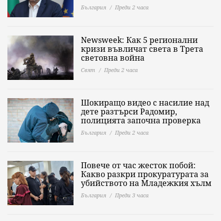
България
Преди 2 часа
Newsweek: Как 5 регионални
кризи въвличат света в Трета
световна война
Свят
Преди 2 часа
Шокиращо видео с насилие над
дете разтърси Радомир,
полицията започна проверка
България
Преди 2 часа
Повече от час жесток побой:
Какво разкри прокуратурата за
убийството на Младежкия хълм
България
Преди 3 часа