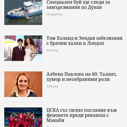
Специален буй ще следи за
замърсявания по Дунав
sinoptik.bg
Том Холанд и Зендая забелязани
с брачни халки в Лондон
Edna.bg
Албена Павлова на 60: Талант,
хумор и незабравими роли
Edna.bg
ЦСКА със силно послание към
феновете преди реванша с
Макаби