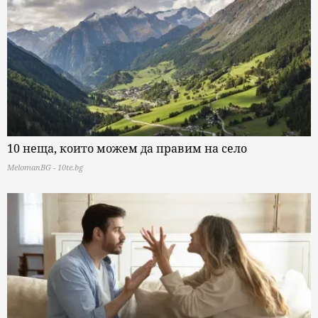
10 неща, които можем да правим на село
MelomanBG - 10te.bg