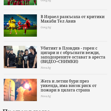
Gong.bg
В Израел разкъсаха от критики
Макаби Тел Авив
Gong.bg
Убитият в Пловдив - горен с
цигари и с обръснати вежди,
заподозрените остават в ареста
(ВИДЕО+СНИМКИ)
Nova.bg
Жега и летни бури през
уикенда, има висок риск от
пожари в цялата страна
Nova.bg