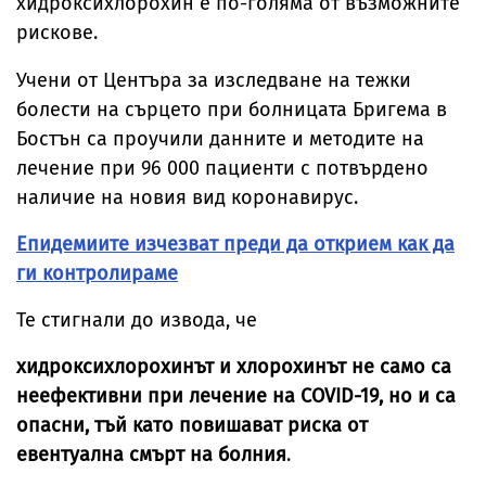
хидроксихлорохин е по-голяма от възможните
рискове.
Учени от Центъра за изследване на тежки
болести на сърцето при болницата Бригема в
Бостън са проучили данните и методите на
лечение при 96 000 пациенти с потвърдено
наличие на новия вид коронавирус.
Епидемиите изчезват преди да открием как да
ги контролираме
Те стигнали до извода, че
хидроксихлорохинът и хлорохинът не само са
неефективни при лечение на COVID-19, но и са
опасни, тъй като повишават риска от
евентуална смърт на болния
.