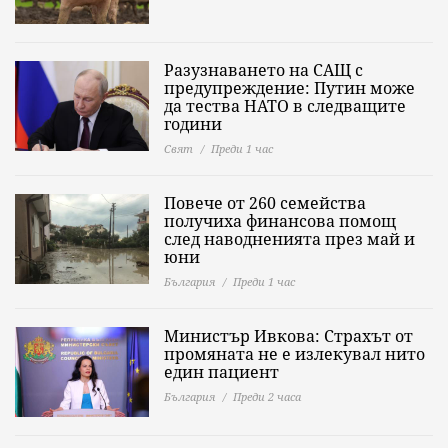
Разузнаването на САЩ с
предупреждение: Путин може
да тества НАТО в следващите
години
Свят
Преди 1 час
Повече от 260 семейства
получиха финансова помощ
след наводненията през май и
юни
България
Преди 1 час
Министър Ивкова: Страхът от
промяната не е излекувал нито
един пациент
България
Преди 2 часа