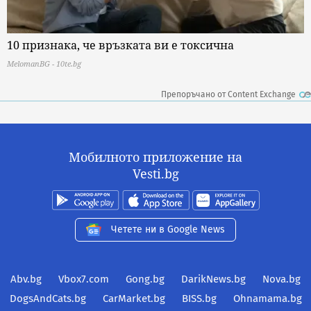
10 признака, че връзката ви е токсична
MelomanBG - 10te.bg
Препоръчано от Content Exchange
Мобилното приложение на
Vesti.bg
Четете ни в Google News
Abv.bg
Vbox7.com
Gong.bg
DarikNews.bg
Nova.bg
DogsAndCats.bg
CarMarket.bg
BISS.bg
Ohnamama.bg