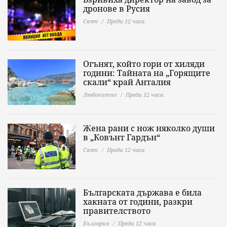
дронове в Русия
Свят
Преди 12 часа
Огънят, който гори от хиляди
години: Тайната на „Горящите
скали“ край Анталия
Любопитно
Преди 12 часа
Жена рани с нож няколко души
в „Ковънт Гардън“
Свят
Преди 12 часа
Българската държава е била
хакната от години, разкри
правителството
България
Преди 12 часа