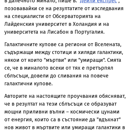
в далечното минало, пише в. "
Дейли експрес
",
позовавайки се на резултатите от изследвания
на специалисти от Обсерваторията на
Лайденския университет в Холандия и на
университета на Лисабон в Португалия.
Галактичните купове са региони от Вселената,
съдържащи между стотици и хиляди галактики,
някои от които "мъртви" или "умиращи". Смята
се, че в миналото всеки от тях е претърпял
сблъсъци, довели до сливания на повече
галактични купове.
Авторите на настоящите проучвания обясняват,
че в резултат на тези сблъсъци се образуват
мощни приливни вълни – космически цунами
от енергия, които са в състояние да "вдъхнат"
нов живот в мъртвите или умиращи галактики в