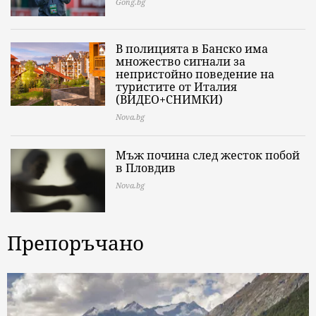
Gong.bg
В полицията в Банско има
множество сигнали за
непристойно поведение на
туристите от Италия
(ВИДЕО+СНИМКИ)
Nova.bg
Мъж почина след жесток побой
в Пловдив
Nova.bg
Препоръчано