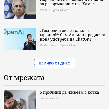
за разоръжаване на "Хамас"
Свят
Преди 13 часа
„Господи, това е толкова
мрачно!“: Сам Алтман предложи
нова употреба на ChatGPT
Любопитно
Преди 13 часа
ВСИЧКО ОТ ДНЕС
От мрежата
5 причини да живеем с котка
dogsandcats.bg