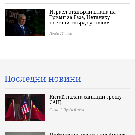
Израел отхвърли плана на
Тръмп за Газа, Нетаняху
постави твърдо условие
Преди 22 часа
Последни новини
Китай налага санкции срещу
САЩ
Свят
Преди 6 часа
Инфантино предложил финала