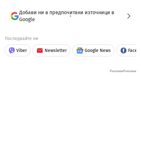
Добави ни в предпочитани източници в
Google
Последвайте ни
Viber
Newsletter
Google News
Faceb