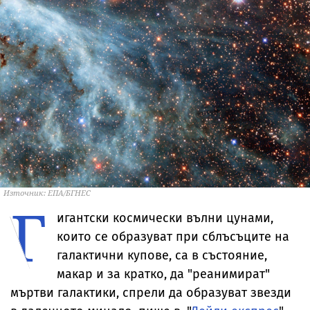
Източник: ЕПА/БГНЕС
Г
игантски космически вълни цунами,
които се образуват при сблъсъците на
галактични купове, са в състояние,
макар и за кратко, да "реанимират"
мъртви галактики, спрели да образуват звезди