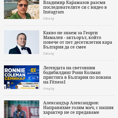
Владимир Карамазов разсмя
последователите си с видео в
Instagram
Edna.bg
Какво не знаем за Георги
Мамалев - актьорът, който
повече от пет десетилетия кара
България да се смее
Edna.bg
Легендата на световния
бодибилдинг Рони Колман
пристига в България по покана
на Fitness1
Gong.bg
Александър Александров:
Направихме голям мач, с нашия
характер не се предаваме