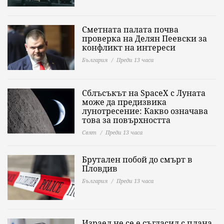
Сметната палата почва
проверка на Делян Пеевски за
конфликт на интереси
България
Преди 13 часа
Сблъсъкът на SpaceX с Луната
може да предизвика
лунотресение: Какво означава
това за повърхността
Свят
Преди 13 часа
Брутален побой до смърт в
Пловдив
България
Преди 13 часа
Израел не се е съгласил с плана