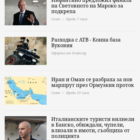
на Световното на Мароко за
подкрепа
Свят
Преди 7 часа
Разходка с АТВ - Конна база
Вуковия
Оферта от Grabo.bg
Иран и Оман се разбраха за нов
маршрут през Ормузкия проток
Свят
Преди 10 часа
Италианските туристи вилнели
в Банско, обиждали, чупели,
влизали в имоти, съобщиха от
полицията