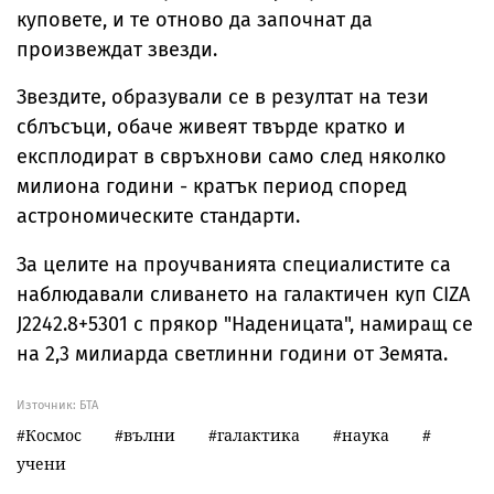
куповете, и те отново да започнат да
произвеждат звезди.
Звездите, образували се в резултат на тези
сблъсъци, обаче живеят твърде кратко и
експлодират в свръхнови само след няколко
милиона години - кратък период според
астрономическите стандарти.
За целите на проучванията специалистите са
наблюдавали сливането на галактичен куп CIZA
J2242.8+5301 с прякор "Наденицата", намиращ се
на 2,3 милиарда светлинни години от Земята.
Източник:
БТА
Космос
вълни
галактика
наука
учени