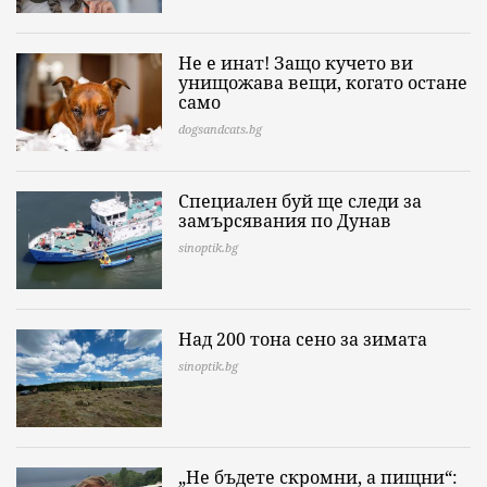
Не е инат! Защо кучето ви
унищожава вещи, когато остане
само
dogsandcats.bg
Специален буй ще следи за
замърсявания по Дунав
sinoptik.bg
Над 200 тона сено за зимата
sinoptik.bg
„Не бъдете скромни, а пищни“: