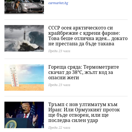
carmarket.bg
СССР осея арктическото си
крайбрежие с ядрени фарове:
Това беше отлична идея... докато
не престана да бъде такава
Преди 23 часа
Гореща сряда: Термометрите
скачат до 38°C, жълт код за
опасни жеги
Преди 23 часа
Тръмп с нов ултиматум към
Иран: Или Ормузкият проток
ще бъде отворен, или ще
последва силен удар
Преди 22 часа