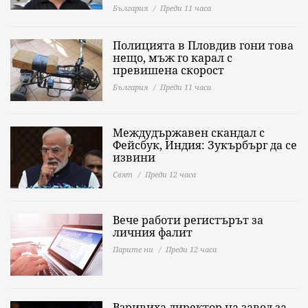
България
Преди 11 часа
Полицията в Пловдив гони това
нещо, мъж го карал с
превишена скорост
България
Преди 11 часа
Междудържавен скандал с
Фейсбук, Индия: Зукърбърг да се
извини
Свят
Преди 12 часа
Вече работи регистърът за
личния фалит
Парите ни
Преди 12 часа
Взривиха директор на завод за