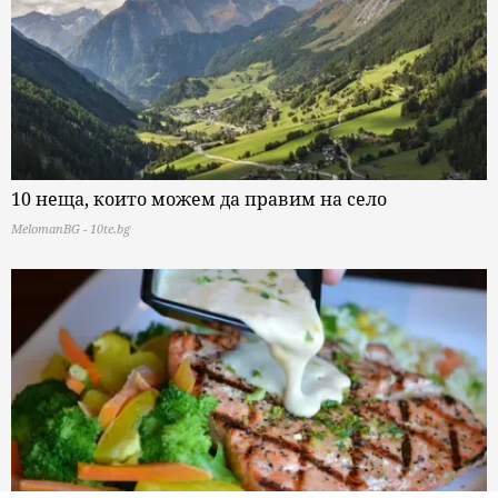
10 неща, които можем да правим на село
MelomanBG - 10te.bg