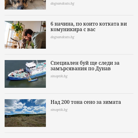
dogsandcats.bg
6 начина, по които котката ви
комуникира с вас
dogsandcats.bg
Специален буй ще следи за
замърсявания по Дунав
sinoptik.bg
Над 200 тона сено за зимата
sinoptik.bg