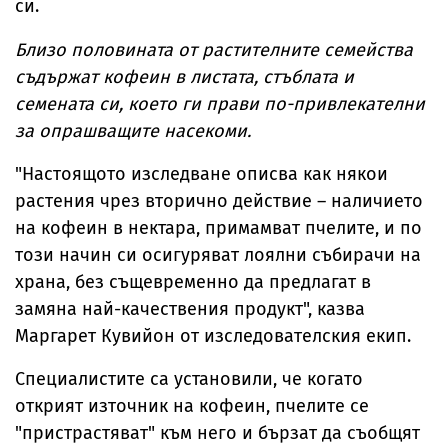
си.
Близо половината от растителните семейства
съдържат кофеин в листата, стъблата и
семената си, което ги прави по-привлекателни
за опрашващите насекоми.
"Настоящото изследване описва как някои
растения чрез вторично действие – наличието
на кофеин в нектара, примамват пчелите, и по
този начин си осигуряват лоялни събирачи на
храна, без същевременно да предлагат в
замяна най-качествения продукт", казва
Маргарет Кувийон от изследователския екип.
Специалистите са установили, че когато
открият източник на кофеин, пчелите се
"пристрастяват" към него и бързат да съобщят