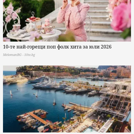
10-те най-горещи поп фолк хита за юли 2026
MelomanBG - 10te.bg