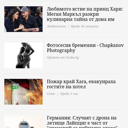
Любимото ястие на принц Хари:
Меган Маркъл разкри
кулинарна тайна от дома им
Любопитно
Преди 44 минути
Фотосесия бременни - Chapkanov
Photography
Оферта от Grabo.bg
Пожар край Хага, евакуираха
гостите на хотел
Свят
Преди 1 час
Германия: Случаят с дрона на
летище Лайпциг е част от
"сценарий за хибридна атака"