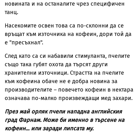
новината и на останалите чрез специфичен
танц.
Насекомите освен това са по-склонни да се
връщат към източника на кофеин, дори той да
е "пресъхнал".
След като са си набавили стимуланта, пчелите
също така губят охота да търсят други
хранителни източници. Страстта на пчелите
към кофеина обаче не е добра новина за
производителите – повечето кофеин в нектара
означава по-малко произвеждащи мед захари.
През май орляк пчели нападна английския
град Фарнам. Може би именно в търсене на
кофеин... или заради липсата му.