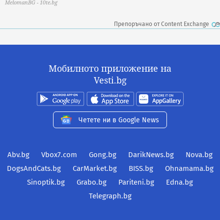
MelomanBG - 10te.bg
Препоръчано от Content Exchange
Мобилното приложение на
Vesti.bg
Четете ни в Google News
Abv.bg
Vbox7.com
Gong.bg
DarikNews.bg
Nova.bg
DogsAndCats.bg
CarMarket.bg
BISS.bg
Ohnamama.bg
Sinoptik.bg
Grabo.bg
Pariteni.bg
Edna.bg
Telegraph.bg