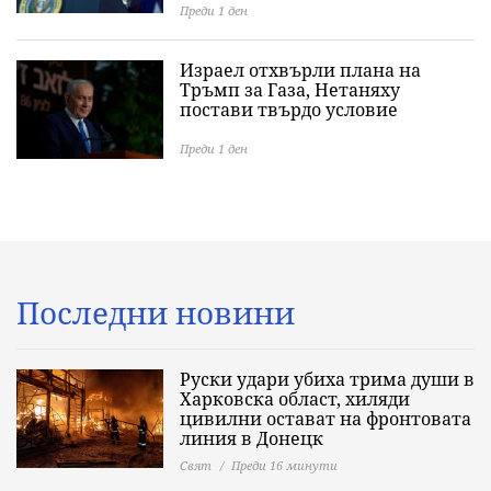
Преди 1 ден
Израел отхвърли плана на
Тръмп за Газа, Нетаняху
постави твърдо условие
Преди 1 ден
Последни новини
Руски удари убиха трима души в
Харковска област, хиляди
цивилни остават на фронтовата
линия в Донецк
Свят
Преди 16 минути