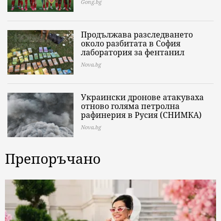
Gong.bg
Продължава разследването
около разбитата в София
лаборатория за фентанил
Nova.bg
Украински дронове атакуваха
отново голяма петролна
рафинерия в Русия (СНИМКА)
Nova.bg
Препоръчано