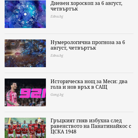
Дневен хороскоп за 6 август,
четвъртък
Edna.bg
Нумерологична прогноза за 6
август, четвъртък
Edna.bg
Историческа нощ за Меси: два
гола и нов връх в САЩ
Gong.bg
Гръцкият гняв избухна след
равенството на Панатинайкос с
ЦСКА 1948