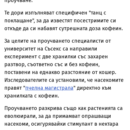
проучване.
Те дори изпълняват специфичен "танц с
поклащане", за да известят посестримите си
откъде да си набавят сутрешната доза кофеин.
За целите на проучването специалисти от
университет на Съсекс са направили
експеримент с две хранилки със захарен
разтвор, съответно със и без кофеин,
поставени на еднакво разстояние от кошер.
Изследователите са установили, че насекомите
правят "
пчелна магистрала
" директно към
хранилката с кофеин.
Проучването разкрива също как растенията са
еволюирали, за да примамват опрашващи
насекоми, осигурявайки стимулант в нектара