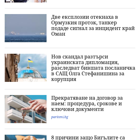
Две експлозии отекнаха в
Ормузкия проток, танкер
подаде сигнал за инцидент край
Оман
Нов скандал разтърси
украинската дипломация,
разследват бившата посланичка
в САЩ Олга Стефанишина за
корупция
Прекратяване на договор за
наем: процедура, срокове и
ключови документи
pariteni.bg
8 причини защо Бигълите са