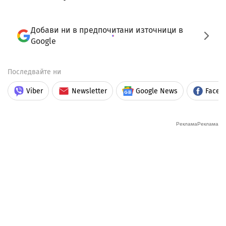
Добави ни в предпочитани източници в
Google
Последвайте ни
Viber
Newsletter
Google News
Faceb