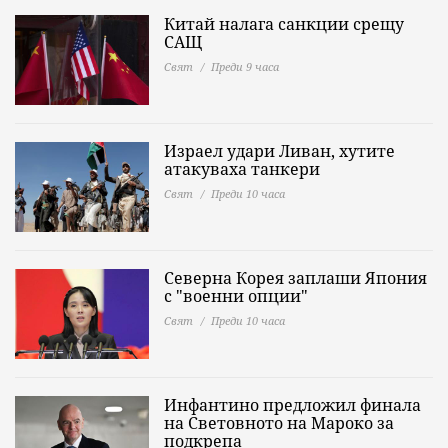
Китай налага санкции срещу
САЩ
Свят
Преди 9 часа
Израел удари Ливан, хутите
атакуваха танкери
Свят
Преди 10 часа
Северна Корея заплаши Япония
с "военни опции"
Свят
Преди 10 часа
Инфантино предложил финала
на Световното на Мароко за
подкрепа