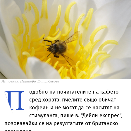
Източник: Нетинфо, Елица Савова
П
одобно на почитателите на кафето
сред хората, пчелите също обичат
кофеин и не могат да се наситят на
стимуланта, пише в. "Дейли експрес",
позовавайки се на резултатите от британско