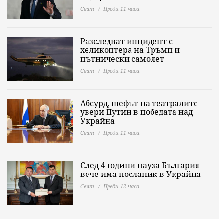
Свят
Преди 11 часа
Разследват инцидент с
хеликоптера на Тръмп и
пътнически самолет
Свят
Преди 11 часа
Абсурд, шефът на театралите
увери Путин в победата над
Украйна
Свят
Преди 11 часа
След 4 години пауза България
вече има посланик в Украйна
Свят
Преди 12 часа