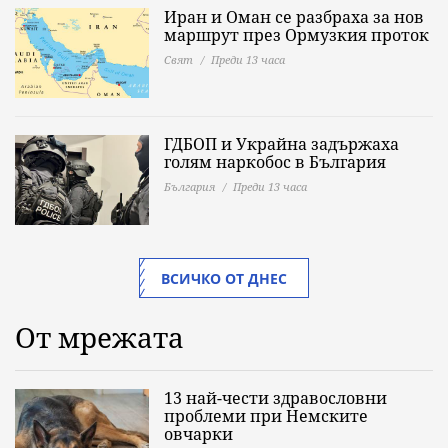
Иран и Оман се разбраха за нов
маршрут през Ормузкия проток
Свят
Преди 13 часа
ГДБОП и Украйна задържаха
голям наркобос в България
България
Преди 13 часа
ВСИЧКО ОТ ДНЕС
От мрежата
13 най-чести здравословни
проблеми при Немските
овчарки