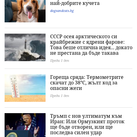
най-добрите кучета
dogsandcats.bg
СССР осея арктическото си
крайбрежие с ядрени фарове:
Това беше отлична идея... докато
не престана да бъде такава
Преди 1 ден
Гореща сряда: Термометрите
скачат до 38°C, жълт код за
опасни жеги
Преди 1 ден
Тръмп с нов ултиматум към
Иран: Или Ормузкият проток
ще бъде отворен, или ще
последва силен удар