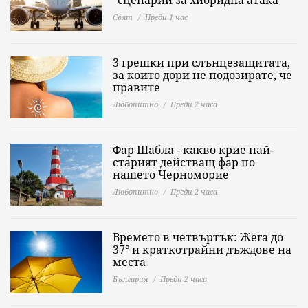
Свят
Преди 1 час
3 грешки при слънцезащитата,
за които дори не подозирате, че
правите
Любопитно
Преди 2 часа
Фар Шабла - какво крие най-
старият действащ фар по
нашето Черноморие
Любопитно
Преди 2 часа
Времето в четвъртък: Жега до
37° и краткотрайни дъждове на
места
България
Преди 2 часа