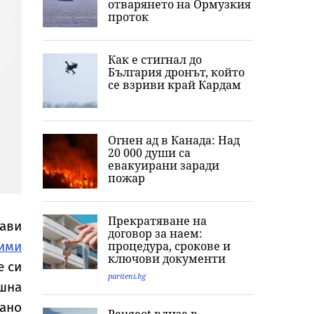
отварянето на Ормузкия
проток
Как е стигнал до
България дронът, който
се взриви край Кардам
Огнен ад в Канада: Над
20 000 души са
евакуирани заради
пожар
Прекратяване на
тави
договор за наем:
ими
процедура, срокове и
ключови документи
е си
pariteni.bg
ншна
ано