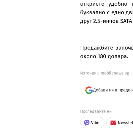
откриете удобно 
буквално с едно дв
друг 2.5-инчов SATA
Продажбите започ
около 180 долара.
Източник:
mobilenews.bg
Добави ни в предпо
Последвайте ни
Viber
Newslet