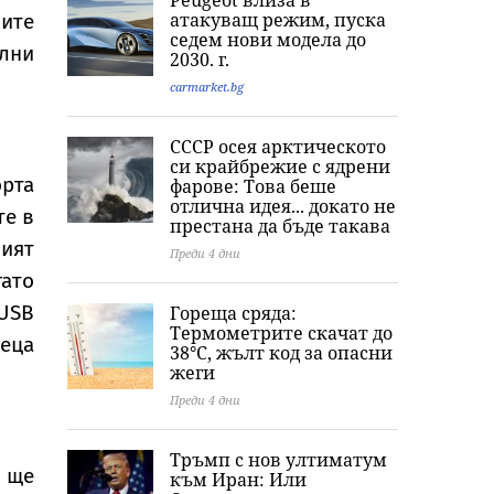
Peugeot влиза в
атакуващ режим, пуска
ите
седем нови модела до
елни
2030. г.
carmarket.bg
СССР осея арктическото
си крайбрежие с ядрени
орта
фарове: Това беше
отлична идея... докато не
те в
престана да бъде такава
ият
Преди 4 дни
гато
USB
Гореща сряда:
Термометрите скачат до
теца
38°C, жълт код за опасни
жеги
Преди 4 дни
Тръмп с нов ултиматум
 ще
към Иран: Или