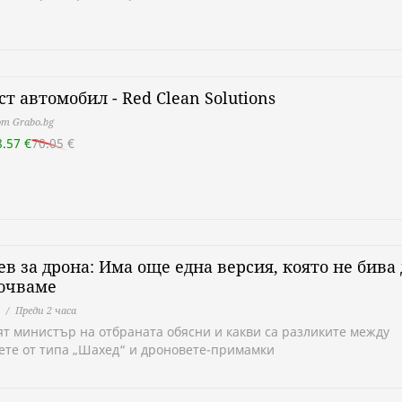
ст автомобил - Red Clean Solutions
т Grabo.bg
8.57 €
70.05 €
ев за дрона: Има още една версия, която не бива 
ючваме
Преди 2 часа
т министър на отбраната обясни и какви са разликите между
ете от типа „Шахед“ и дроновете-примамки