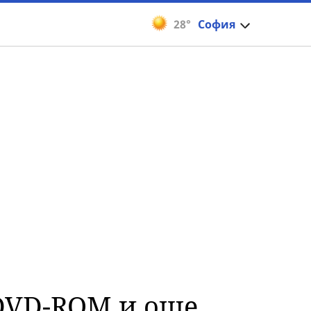
28°
София
 DVD-ROM и още