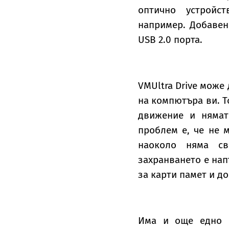
оптично устройс
например. Добавен
USB 2.0 порта.
VMUltra Drive може 
на компютъра ви. Т
движение и нямат
проблем е, че не 
наоколо няма св
захранването е нап
за карти памет и д
Има и още едно п