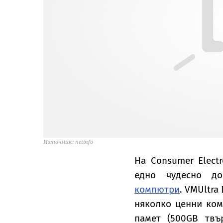
Източник: netinfo
На Consumer Electr
едно чудесно д
компютри
. VMUltra
няколко ценни ком
памет (500GB твъ