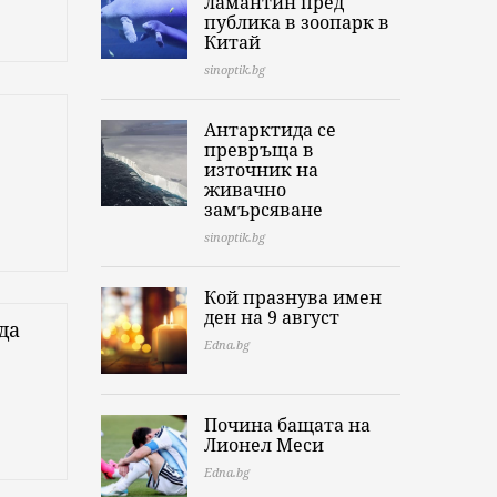
ламантин пред
публика в зоопарк в
Китай
sinoptik.bg
Антарктида се
превръща в
източник на
живачно
замърсяване
sinoptik.bg
Кой празнува имен
ден на 9 август
да
Edna.bg
Почина бащата на
Лионел Меси
Edna.bg