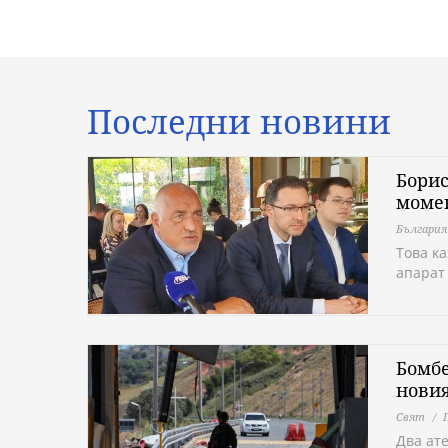
Последни новини
Борис
момен
България
Това к
апарат
Бомбе
новия
Свят
Два ат