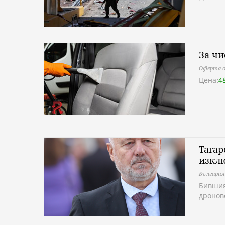
За чи
Оферта о
Цена:
4
Тагар
изкл
България
Бившия
дронов