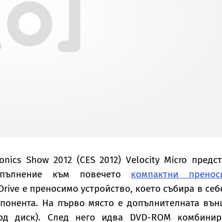
onics Show 2012 (CES 2012) Velocity Micro предс
опълнение към повечето
компактни пренос
 Drive е преносимо устройство, което събира в себ
понента. На първо място е допълнителната въ
рд диск). След него идва DVD-ROM комбинир