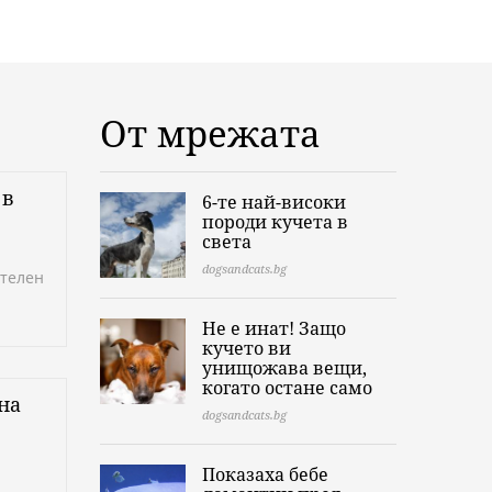
От мрежата
 в
6-те най-високи
породи кучета в
света
dogsandcats.bg
ателен
Не е инат! Защо
кучето ви
унищожава вещи,
когато остане само
на
dogsandcats.bg
Показаха бебе