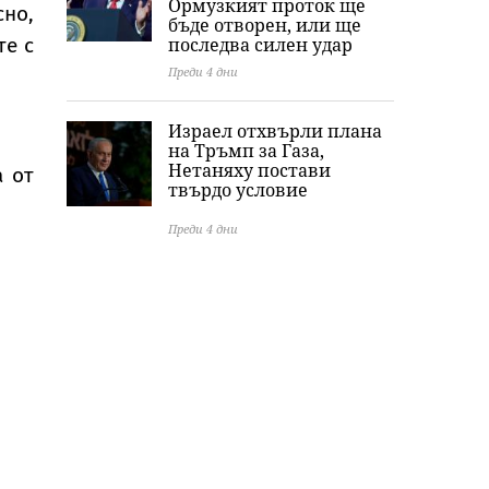
Ормузкият проток ще
но,
бъде отворен, или ще
те с
последва силен удар
Преди 4 дни
Израел отхвърли плана
на Тръмп за Газа,
Нетаняху постави
 от
твърдо условие
Преди 4 дни