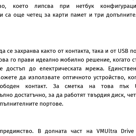
тво, което липсва при нетбук конфигураци
и са още четец за карти памет и три допълнит
да се захранва както от контакта, така и от USB п
ова го прави идеално мобилно решение, когато с
е достъп до електрическата мрежа. Единствен
можете да използвате оптичното устройство, ко
ободен контакт. За сметка на това пък 
ълно достатъчно, за да работят твърдия диск, че
опълнителните портове.
редимство. В долната част на VMUltra Drive