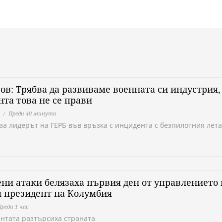
ов: Трябва да развиваме военната си индустрия,
та това не се прави
Преди 40 минути
аза лидерът на ГЕРБ във връзка с инцидента с безпилотния лет
ни атаки белязаха първия ден от управлението 
 президент на Колумбия
Преди 1 час
ентата разтърсиха страната