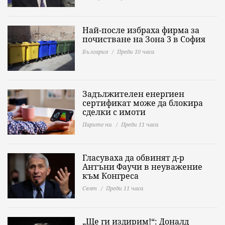
Най-после избраха фирма за
почистване на Зона 3 в София
България
Преди 10 часа
Задължителен енергиен
сертификат може да блокира
сделки с имоти
Парите ни
Преди 11 часа
Гласуваха да обвинят д-р
Антъни Фаучи в неуважение
към Конгреса
Свят
Преди 11 часа
„Ще ги издирим!“: Доналд