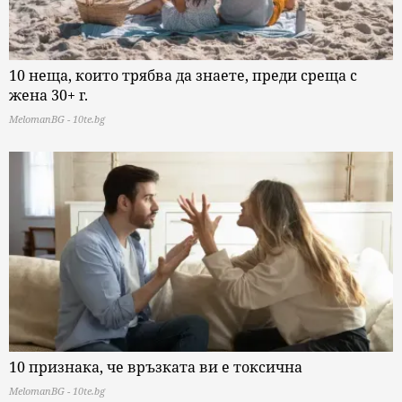
10 неща, които трябва да знаете, преди среща с
жена 30+ г.
MelomanBG - 10te.bg
10 признака, че връзката ви е токсична
MelomanBG - 10te.bg