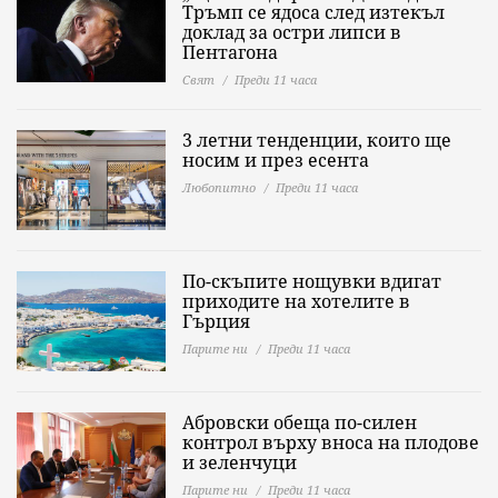
Тръмп се ядоса след изтекъл
доклад за остри липси в
Пентагона
Свят
Преди 11 часа
3 летни тенденции, които ще
носим и през есента
Любопитно
Преди 11 часа
По-скъпите нощувки вдигат
приходите на хотелите в
Гърция
Парите ни
Преди 11 часа
Абровски обеща по-силен
контрол върху вноса на плодове
и зеленчуци
Парите ни
Преди 11 часа