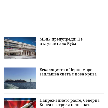
МВнР предупреди: Не
пътувайте до Куба
Ескалацията в Черно море
заплашва света с нова криза
Напрежението расте, Северна
Корея изстреля непозната