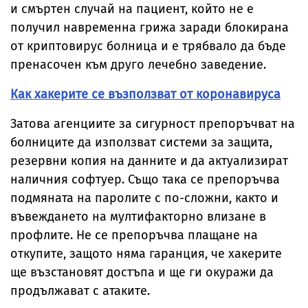
и смъртен случай на пациент, който не е
получил навременна грижа заради блокирана
от криптовирус болница и е трябвало да бъде
пренасочен към друго лечебно заведение.
Как хакерите се възползват от коронавируса
Затова агенциите за сигурност препоръчват на
болниците да използват системи за защита,
резервни копия на данните и да актуализират
наличния софтуер. Също така се препоръчва
подмяната на паролите с по-сложни, както и
въвеждането на мултифакторно влизане в
профлите. Не се препоръчва плащане на
откупите, защото няма гаранция, че хакерите
ще възстановят достъпа и ще ги окуражи да
продължават с атаките.