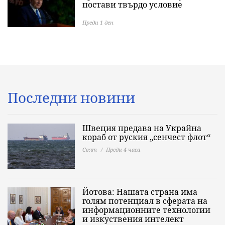
постави твърдо условие
Преди 1 ден
Последни новини
Швеция предава на Украйна
кораб от руския „сенчест флот“
Свят
Преди 4 часа
Йотова: Нашата страна има
голям потенциал в сферата на
информационните технологии
и изкуствения интелект