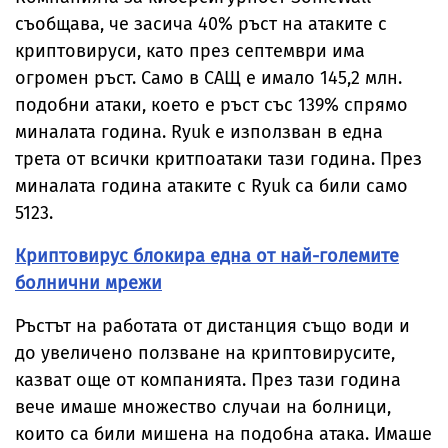
съобщава, че засича 40% ръст на атаките с
криптовируси, като през септември има
огромен ръст. Само в САЩ е имало 145,2 млн.
подобни атаки, което е ръст със 139% спрямо
миналата година. Ryuk е използван в една
трета от всички критпоатаки тази година. През
миналата година атаките с Ryuk са били само
5123.
Криптовирус блокира една от най-големите
болнични мрежи
Ръстът на работата от дистанция също води и
до увеличено ползване на криптовирусите,
казват още от компанията. През тази година
вече имаше множество случаи на болници,
които са били мишена на подобна атака. Имаше