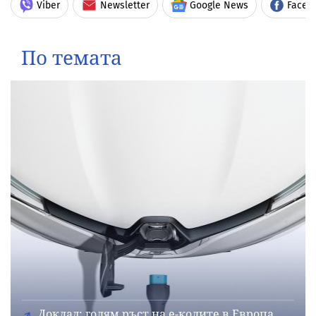
Viber
Newsletter
Google News
Faceb
По темата
Доклад: голям ръст на е-колите в Европа