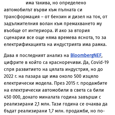
има такива, но определено
автомобилът върви към пълната си
трансформация – от бензин и дизел на ток, от
задължителния волан към премахването му
въобще от интериора. И ако за втория
сценарии все още няма времева яснота, то за
електрификацията на индустрията има рамка.
Дава я последният анализ на
BloombergNEF
,
цифрите в който са красноречиви. Да, Covid-19
спря развитието на цялата индустрия, но до
2022 г. на пазара ще има около 500 изцяло
електрически модела. През 2015 г. продажбите
на електрически автомобили в света са били
450 000, докато миналата година завърши с
реализирани 2,1 млн. Тази година се очаква да
бъдат реализирани 1,7 млн. продажби, но по-