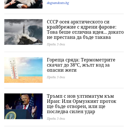
dogsandcats.bg
СССР осея арктическото си
крайбрежие с ядрени фарове:
Това беше отлична идея... докато
не престана да бъде такава
Преди 3 дни
Гореща сряда: Термометрите
скачат до 38°C, жълт код за
опасни жеги
Преди 3 дни
Тръмп с нов ултиматум към
Иран: Или Ормузкият проток
ще бъде отворен, или ще
последва силен удар
Преди 3 дни