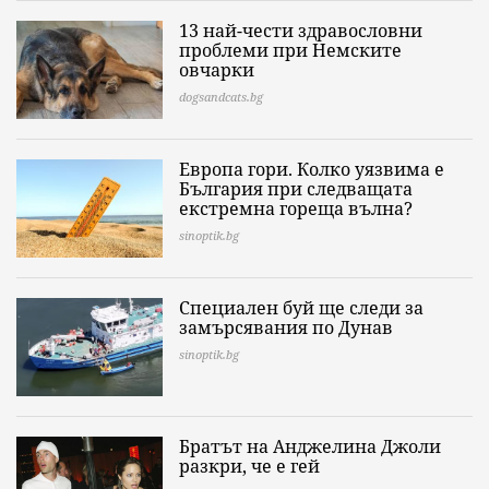
13 най-чести здравословни
проблеми при Немските
овчарки
dogsandcats.bg
Европа гори. Колко уязвима е
България при следващата
екстремна гореща вълна?
sinoptik.bg
Специален буй ще следи за
замърсявания по Дунав
sinoptik.bg
Братът на Анджелина Джоли
разкри, че е гей