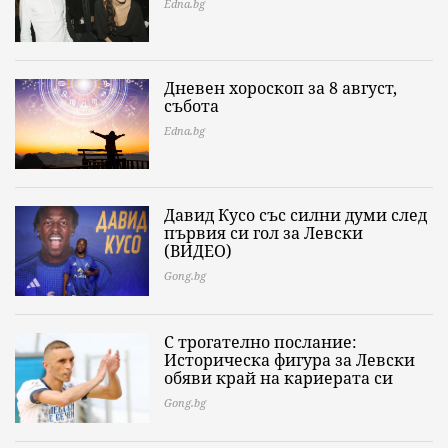
Edna.bg
Дневен хороскоп за 8 август,
събота
Edna.bg
Давид Кусо със силни думи след
първия си гол за Левски
(ВИДЕО)
Gong.bg
С трогателно послание:
Историческа фигура за Левски
обяви край на кариерата си
Gong.bg