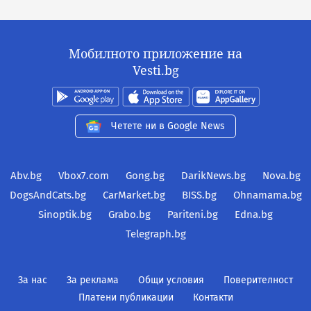
Мобилното приложение на
Vesti.bg
Четете ни в Google News
Abv.bg
Vbox7.com
Gong.bg
DarikNews.bg
Nova.bg
DogsAndCats.bg
CarMarket.bg
BISS.bg
Ohnamama.bg
Sinoptik.bg
Grabo.bg
Pariteni.bg
Edna.bg
Telegraph.bg
За нас
За реклама
Общи условия
Поверителност
Платени публикации
Контакти