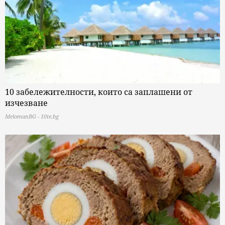
10 забележителности, които са заплашени от
изчезване
MelomanBG - 10te.bg