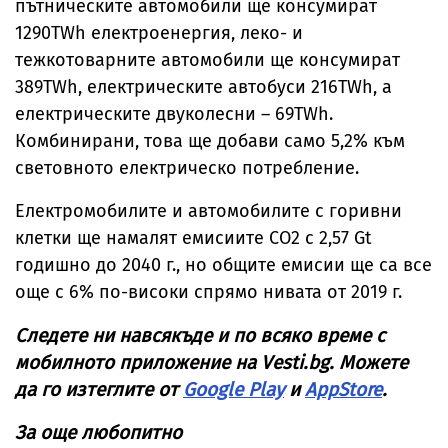
пътническите автомобили ще консумират
1290TWh електроенергия, леко- и
тежкотоварните автомобили ще консумират
389TWh, електрическите автобуси 216TWh, а
електрическите двуколесни – 69TWh.
Комбинирани, това ще добави само 5,2% към
световното електрическо потребление.
Електромобилите и автомобилите с горивни
клетки ще намалят емисиите СО2 с 2,57 Gt
годишно до 2040 г., но общите емисии ще са все
още с 6% по-високи спрямо нивата от 2019 г.
Следете ни навсякъде и по всяко време с
мобилното приложение на
Vesti
.
bg
. Можете
да го изтеглите от
Google Play
и
AppStore
.
За още любопитно