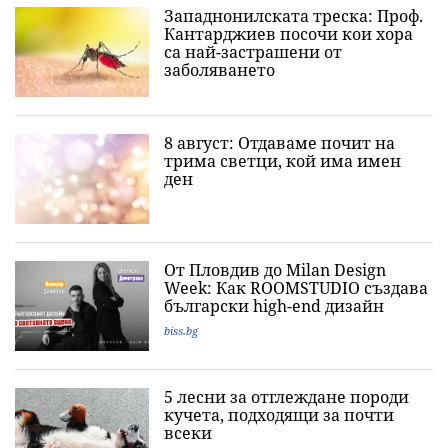
Западнонилската треска: Проф.
Кантарджиев посочи кои хора
са най-застрашени от
заболяването
8 август: Отдаваме почит на
трима светци, кой има имен
ден
От Пловдив до Milan Design
Week: Как ROOMSTUDIO създава
български high-end дизайн
biss.bg
5 лесни за отглеждане породи
кучета, подходящи за почти
всеки