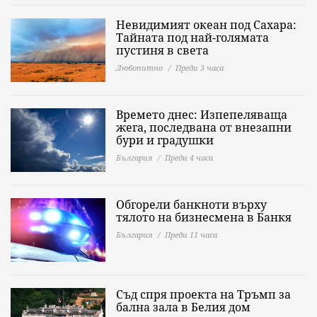
Невидимият океан под Сахара:
Тайната под най-голямата
пустиня в света
Любопитно
Преди 3 часа
Времето днес: Изпепеляваща
жега, последвана от внезапни
бури и градушки
България
Преди 4 часа
Обгорели банкноти върху
тялото на бизнесмена в Банкя
България
Преди 11 часа
Съд спря проекта на Тръмп за
бална зала в Белия дом