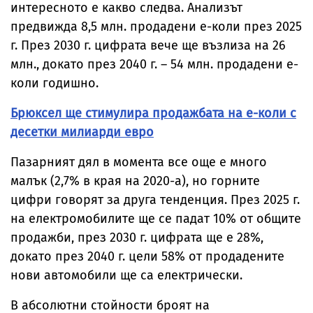
интересното е какво следва. Анализът
предвижда 8,5 млн. продадени е-коли през 2025
г. През 2030 г. цифрата вече ще възлиза на 26
млн., докато през 2040 г. – 54 млн. продадени е-
коли годишно.
Брюксел ще стимулира продажбата на е-коли с
десетки милиарди евро
Пазарният дял в момента все още е много
малък (2,7% в края на 2020-а), но горните
цифри говорят за друга тенденция. През 2025 г.
на електромобилите ще се падат 10% от общите
продажби, през 2030 г. цифрата ще е 28%,
докато през 2040 г. цели 58% от продадените
нови автомобили ще са електрически.
В абсолютни стойности броят на