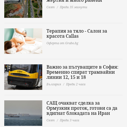
жертви и много ранени
Свят
Преди 35 минути
Терапия за тяло - Салон за
красота Callas
Оферта от Grabo.bg
Важно за пътуващите в София:
Временно спират трамвайни
линии 12, 15 и 18
България
Преди 2 часа
САЩ очакват сделка за
Ормузкия проток, готови са да
вдигнат блокадата на Иран
Свят
Преди 3 часа