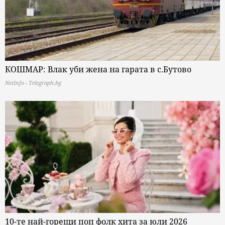
КОШМАР: Влак уби жена на гарата в с.Бутово
NetInfo - Telegraph.bg
10-те най-горещи поп фолк хита за юли 2026