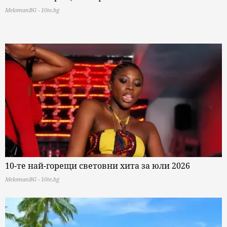
MelomanBG - 10te.bg
10-те най-горещи световни хита за юли 2026
MelomanBG - 10te.bg