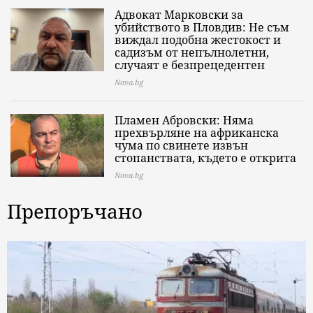
Адвокат Марковски за
убийството в Пловдив: Не съм
виждал подобна жестокост и
садизъм от непълнолетни,
случаят е безпрецедентен
Nova.bg
Пламен Абровски: Няма
прехвърляне на африканска
чума по свинете извън
стопанствата, където е открита
Nova.bg
Препоръчано