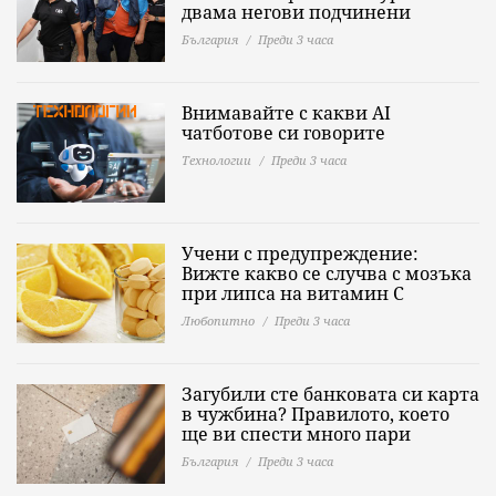
двама негови подчинени
България
Преди 3 часа
Внимавайте с какви AI
чатботове си говорите
Технологии
Преди 3 часа
Учени с предупреждение:
Вижте какво се случва с мозъка
при липса на витамин C
Любопитно
Преди 3 часа
Загубили сте банковата си карта
в чужбина? Правилото, което
ще ви спести много пари
България
Преди 3 часа