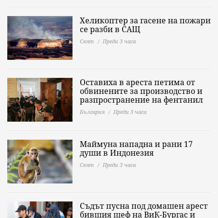
Хеликоптер за гасене на пожари
се разби в САЩ
Свят
Преди 3 часа
Оставиха в ареста петима от
обвинените за производство и
разпространение на фентанил
България
Преди 3 часа
Маймуна нападна и рани 17
души в Индонезия
Свят
Преди 3 часа
Съдът пусна под домашен арест
бившия шеф на ВиК-Бургас и