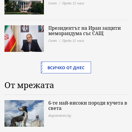
Свят
Преди 12 часа
Президентът на Иран защити
меморандума със САЩ
Свят
Преди 12 часа
ВСИЧКО ОТ ДНЕС
От мрежата
6-те най-високи породи кучета в
света
dogsandcats.bg