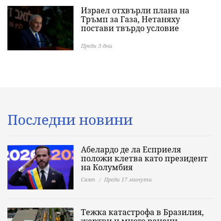
Израел отхвърли плана на
Тръмп за Газа, Нетаняху
постави твърдо условие
Преди 3 дни
Последни новини
Абелардо де ла Есприеля
положи клетва като президент
на Колумбия
Свят
Преди 17 минути
Тежка катастрофа в Бразилия,