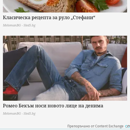
Класическа рецепта за руло „Стефани“
MelomanBG - Sled5.bg
Ромео Бекъм носи новото лице на денима
MelomanBG - Sled5.bg
Препоръчано от Content Exchange