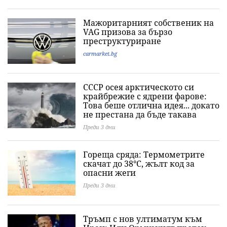
Мажоритарният собственик на
VAG призова за бързо
преструктуриране
carmarket.bg
СССР осея арктическото си
крайбрежие с ядрени фарове:
Това беше отлична идея... докато
не престана да бъде такава
Преди 3 дни
Гореща сряда: Термометрите
скачат до 38°C, жълт код за
опасни жеги
Преди 3 дни
Тръмп с нов ултиматум към