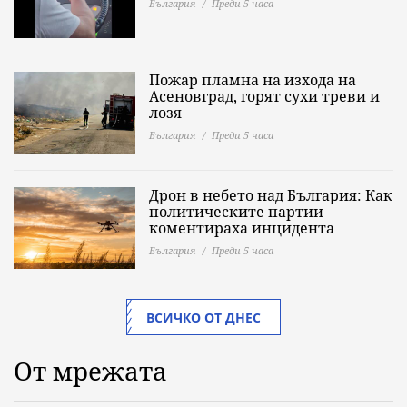
България
Преди 5 часа
Пожар пламна на изхода на
Асеновград, горят сухи треви и
лозя
България
Преди 5 часа
Дрон в небето над България: Как
политическите партии
коментираха инцидента
България
Преди 5 часа
ВСИЧКО ОТ ДНЕС
От мрежата