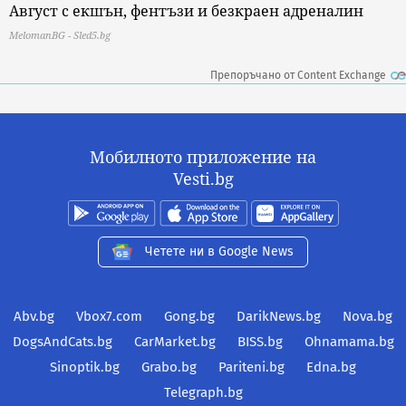
Август с екшън, фентъзи и безкраен адреналин
MelomanBG - Sled5.bg
Препоръчано от Content Exchange
Мобилното приложение на
Vesti.bg
Четете ни в Google News
Abv.bg
Vbox7.com
Gong.bg
DarikNews.bg
Nova.bg
DogsAndCats.bg
CarMarket.bg
BISS.bg
Ohnamama.bg
Sinoptik.bg
Grabo.bg
Pariteni.bg
Edna.bg
Telegraph.bg