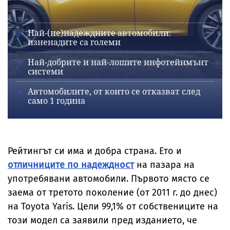
Най-(не)надеждните автомобили:
изненадите са големи
Най-добрите и най-лошите инфотейнмънт
системи
Автомобилите, от които се отказват след
само 1 година
Рейтингът си има и добра страна. Ето и
отличниците по надеждност
на пазара на
употребявани автомобили. Първото място се
заема от третото поколение (от 2011 г. до днес)
на Toyota Yaris. Цели 99,1% от собствениците на
този модел са заявили пред изданието, че