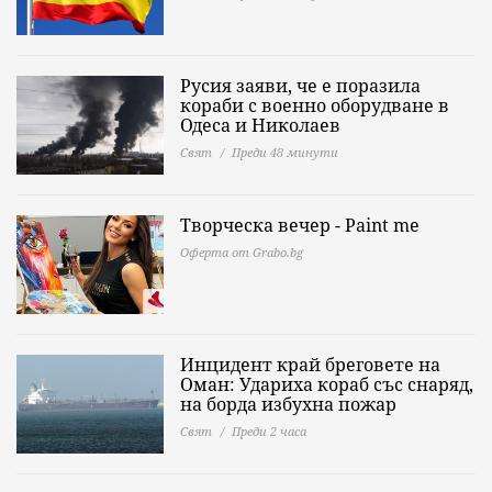
Русия заяви, че е поразила
кораби с военно оборудване в
Одеса и Николаев
Свят
Преди 48 минути
Творческа вечер - Paint me
Оферта от Grabo.bg
Инцидент край бреговете на
Оман: Удариха кораб със снаряд,
на борда избухна пожар
Свят
Преди 2 часа