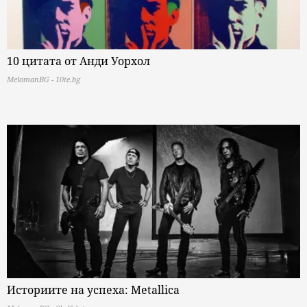
10 цитата от Анди Уорхол
MelomanBG - 10te.bg
Историите на успеха: Metallica