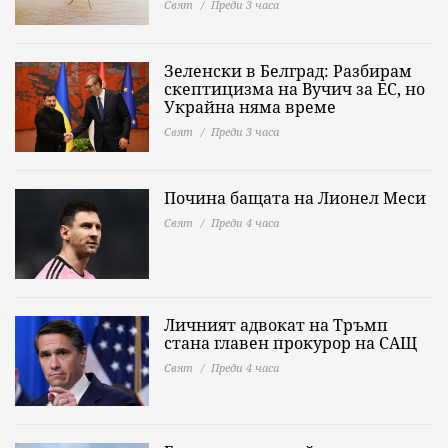
Свят
Преди 3 часа
Зеленски в Белград: Разбирам
скептицизма на Вучич за ЕС, но
Украйна няма време
Свят
Преди 3 часа
Почина бащата на Лионел Меси
Свят
Преди 4 часа
Личният адвокат на Тръмп
стана главен прокурор на САЩ
Свят
Преди 4 часа