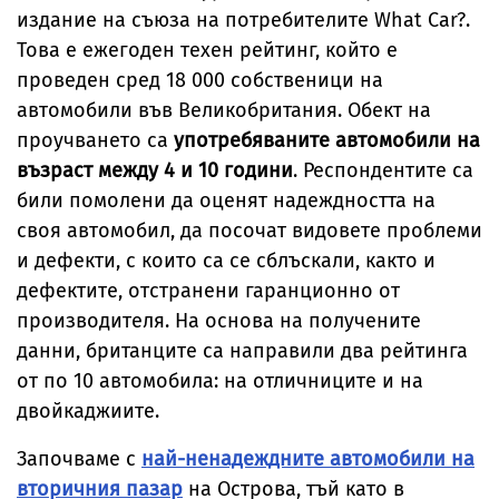
издание на съюза на потребителите What Car?.
Това е ежегоден техен рейтинг, който е
проведен сред 18 000 собственици на
автомобили във Великобритания. Обект на
проучването са
употребяваните автомобили на
възраст между 4 и 10 години
. Респондентите са
били помолени да оценят надеждността на
своя автомобил, да посочат видовете проблеми
и дефекти, с които са се сблъскали, както и
дефектите, отстранени гаранционно от
производителя. На основа на получените
данни, британците са направили два рейтинга
от по 10 автомобила: на отличниците и на
двойкаджиите.
Започваме с
най-ненадеждните автомобили на
вторичния пазар
на Острова, тъй като в