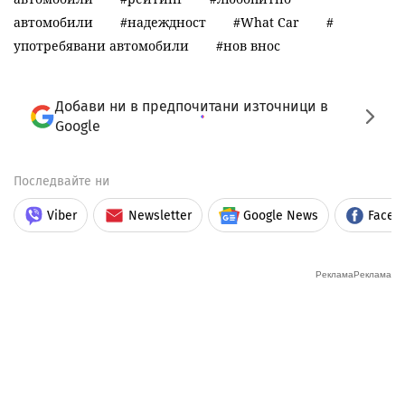
автомобили
надеждност
What Car
употребявани автомобили
нов внос
Добави ни в предпочитани източници в
Google
Последвайте ни
Viber
Newsletter
Google News
Faceb