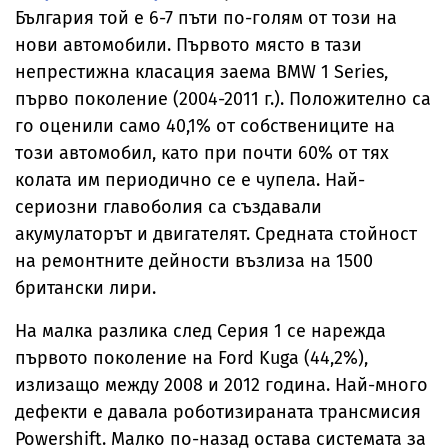
България той е 6-7 пъти по-голям от този на
нови автомобили. Първото място в тази
непрестижна класация заема BMW 1 Series,
първо поколение (2004-2011 г.). Положително са
го оценили само 40,1% от собствениците на
този автомобил, като при почти 60% от тях
колата им периодично се е чупела. Най-
сериозни главоболия са създавали
акумулаторът и двигателят. Средната стойност
на ремонтните дейности възлиза на 1500
британски лири.
На малка разлика след Серия 1 се нарежда
първото поколение на Ford Kuga (44,2%),
излизащо между 2008 и 2012 година. Най-много
дефекти е давала роботизираната трансмисия
Powershift. Малко по-назад остава системата за