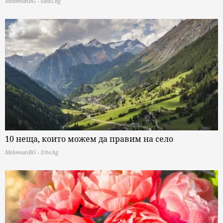
MelomanBG - Sled5.bg
10 неща, които можем да правим на село
MelomanBG - 10te.bg