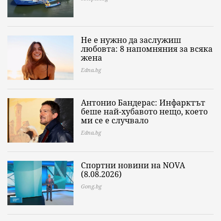
Не е нужно да заслужиш
любовта: 8 напомняния за всяка
жена
Edna.bg
Антонио Бандерас: Инфарктът
беше най-хубавото нещо, което
ми се е случвало
Edna.bg
Спортни новини на NOVA
(8.08.2026)
Gong.bg