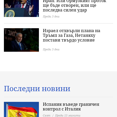
Иран: Или Ормузкият проток
ще бъде отворен, или ще
последва силен удар
Преди 3 дни
Израел отхвърли плана на
Тръмп за Газа, Нетаняху
постави твърдо условие
Преди 3 дни
Последни новини
Испания въведе граничен
контрол с Италия
Свят
Преди 13 минути