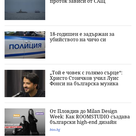
проток зависи от САЩ
18-годишен е задържан за
убийството на чичо си
„Той е човек с голямо сърце“:
Христо Стоичков учил Луис
Фонси на българска музика
От Пловдив до Milan Design
Week: Как ROOMSTUDIO създава
български high-end дизайн
biss.bg