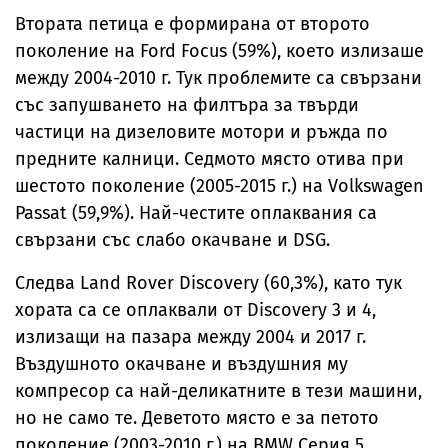
Втората петица е формирана от второто
поколение на Ford Focus (59%), което излизаше
между 2004-2010 г. Тук проблемите са свързани
със запушването на филтъра за твърди
частици на дизеловите мотори и ръжда по
предните калници. Седмото място отива при
шестото поколение (2005-2015 г.) на Volkswagen
Passat (59,9%). Най-честите оплаквания са
свързани със слабо окачване и DSG.
Следва Land Rover Discovery (60,3%), като тук
хората са се оплаквали от Discovery 3 и 4,
излизащи на пазара между 2004 и 2017 г.
Въздушното окачване и въздушния му
компресор са най-деликатните в тези машини,
но не само те. Деветото място е за петото
поколение (2003-2010 г.) на BMW Серия 5