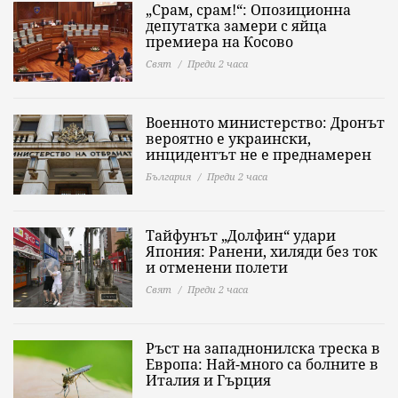
„Срам, срам!“: Опозиционна
депутатка замери с яйца
премиера на Косово
Свят
Преди 2 часа
Военното министерство: Дронът
вероятно е украински,
инцидентът не е преднамерен
България
Преди 2 часа
Тайфунът „Долфин“ удари
Япония: Ранени, хиляди без ток
и отменени полети
Свят
Преди 2 часа
Ръст на западнонилска треска в
Европа: Най-много са болните в
Италия и Гърция