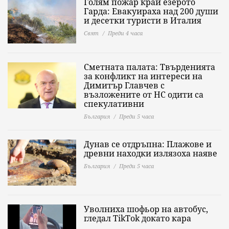
Голям пожар край езерото
Гарда: Евакуираха над 200 души
и десетки туристи в Италия
Свят
Преди 4 часа
Сметната палата: Твърденията
за конфликт на интереси на
Димитър Главчев с
възложените от НС одити са
спекулативни
България
Преди 5 часа
Дунав се отдръпна: Плажове и
древни находки излязоха наяве
България
Преди 5 часа
Уволниха шофьор на автобус,
гледал TikTok докато кара