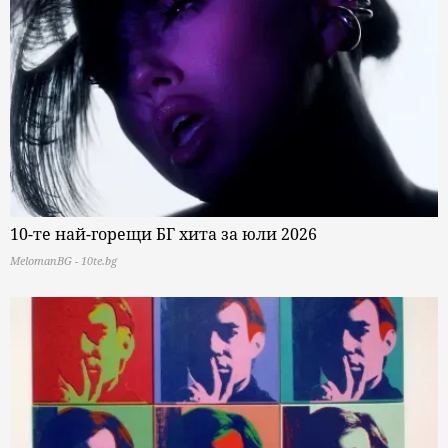
10-те най-горещи БГ хита за юли 2026
MelomanBG - 10te.bg