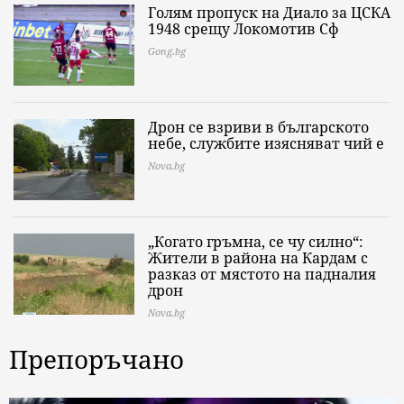
Голям пропуск на Диало за ЦСКА
1948 срещу Локомотив Сф
Gong.bg
Дрон се взриви в българското
небе, службите изясняват чий е
Nova.bg
„Когато гръмна, се чу силно“:
Жители в района на Кардам с
разказ от мястото на падналия
дрон
Nova.bg
Препоръчано