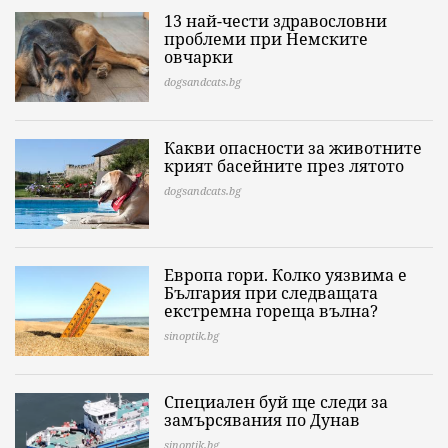
13 най-чести здравословни
проблеми при Немските
овчарки
dogsandcats.bg
Какви опасности за животните
крият басейните през лятото
dogsandcats.bg
Европа гори. Колко уязвима е
България при следващата
екстремна гореща вълна?
sinoptik.bg
Специален буй ще следи за
замърсявания по Дунав
sinoptik.bg