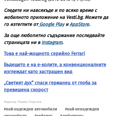
Следете ни навсякъде и по всяко време с
мобилното приложение на Vesti.bg. Можете да
го изтеглите от
Google Play
и
AppStore
.
За още любопитно съдържание последвайте
страницата ни в
Instagram
.
Това е най-мощното серийно Ferrari
Бъдещето е на е-колите, а конвенционалните
изглеждат като застрашен вид
„Светият дух” спаси германец от глоба за
превишена скорост
Редактор: Пламен Георгиев
най-надеждни автомобили
най-ненадеждни
автомобили
рейтинг
любопитно