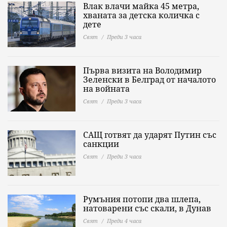
Влак влачи майка 45 метра,
хваната за детска количка с
дете
Свят
Преди 3 часа
Първа визита на Володимир
Зеленски в Белград от началото
на войната
Свят
Преди 3 часа
САЩ готвят да ударят Путин със
санкции
Свят
Преди 3 часа
Румъния потопи два шлепа,
натоварени със скали, в Дунав
Свят
Преди 4 часа