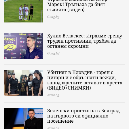
Марек! Тръгнаха да бият
съдията (видео)
Gong.bg
Хулио Веласкес: Играхме срещу
труден противник, трябва да
останем скромни
Gong.bg
Убитият в Пловдив - горен с
цигари и с обръснати вежди,
заподозрените остават в ареста
(ВИДЕО+СНИМКИ)
Nova.bg
Зеленски пристигна в Белград
на първото си официално
посещение
Nova.bg