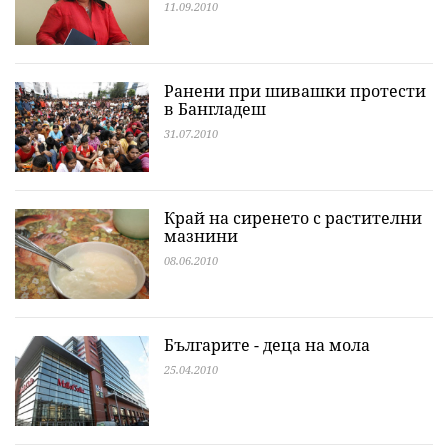
11.09.2010
Ранени при шивашки протести
в Бангладеш
31.07.2010
Край на сиренето с растителни
мазнини
08.06.2010
Българите - децa на мола
25.04.2010