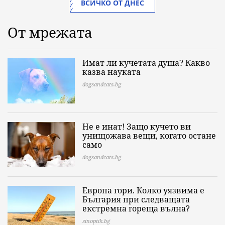
ВСИЧКО ОТ ДНЕС
От мрежата
Имат ли кучетата душа? Какво
казва науката
dogsandcats.bg
Не е инат! Защо кучето ви
унищожава вещи, когато остане
само
dogsandcats.bg
Европа гори. Колко уязвима е
България при следващата
екстремна гореща вълна?
sinoptik.bg