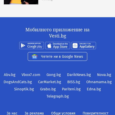
Мобилното приложение на
Vesti.bg
Четете ни в Google News
Abv.bg
Vbox7.com
Gong.bg
DarikNews.bg
Nova.bg
DogsAndCats.bg
CarMarket.bg
BISS.bg
Ohnamama.bg
Sinoptik.bg
Grabo.bg
Pariteni.bg
Edna.bg
Telegraph.bg
За нас
За реклама
Общи условия
Поверителност