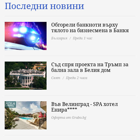
Последни новини
Обгорели банкноти върху
тялото на бизнесмена в Банкя
България
Преди 1 час
Съд спря проекта на Тръмп за
бална зала в Белия дом
Свят
Преди 2 часа
Във Велинград - SPA хотел
Енира****
Оферта от Grabo.bg