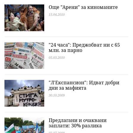
Още "Арени" за киноманите
15.04.2010
"24 часа": Преджобват ни с 65
млн. за парно
05.03.2010
"Л'Експансион": Идват добри
дни за мафията
30.10.2009
Предлагани и очаквани
заплати: 30% разлика
02.07.2009