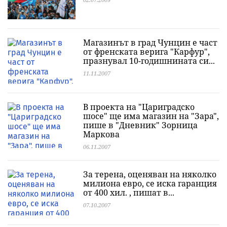
Магазинът в град Чунцин е част
от френската верига "Карфур",
празнувал 10-годишнината си...
11.11.2007
В проекта на "Цариградско
шосе" ще има магазин на "Зара",
пише в "Дневник" Зорница
Маркова
06.11.2007
За терена, оценяван на няколко
милиона евро, се иска гаранция
от 400 хил. , пишат в...
07.10.2007