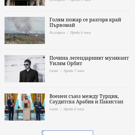
Голям пожар се разгоря край
Първомай
България
Преди 6 часа
Почина легендарният музикант
Уилям Орбит
Свят
Преди 7 часа
Военен съюз между Турция,
Саудитска Арабия и Пакистан
Свят
Преди 8 часа