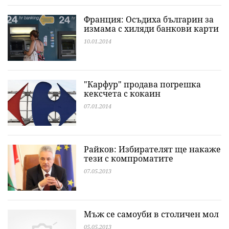
Франция: Oсъдиха българин за
измама с хиляди банкови карти
10.01.2014
"Карфур" продава погрешка
кексчета с кокаин
07.01.2014
Райков: Избирателят ще накаже
тези с компроматите
07.05.2013
Мъж се самоуби в столичен мол
05.05.2013