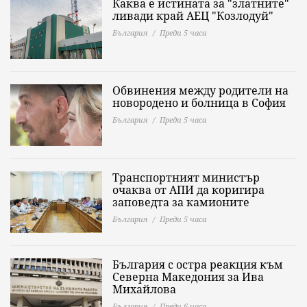
Каква е истината за "златните"
ливади край АЕЦ "Козлодуй"
България
Преди 5 часа
Обвинения между родители на
новородено и болница в София
България
Преди 5 часа
Транспортният министър
очаква от АПИ да коригира
заповедта за камионите
България
Преди 5 часа
България с остра реакция към
Северна Македония за Ива
Михайлова
България
Преди 6 часа