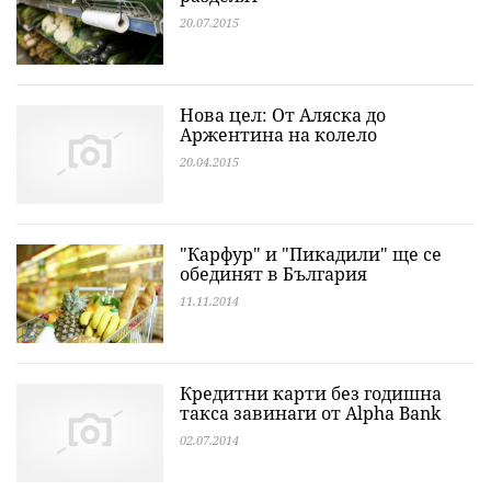
20.07.2015
Нова цел: От Аляска до
Аржентина на колело
20.04.2015
"Карфур" и "Пикадили" ще се
обединят в България
11.11.2014
Кредитни карти без годишна
такса завинаги от Alpha Bank
02.07.2014