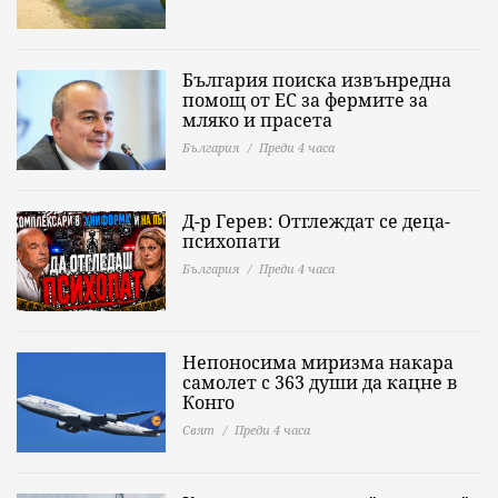
България поиска извънредна
помощ от ЕС за фермите за
мляко и прасета
България
Преди 4 часа
Д-р Герев: Отглеждат се деца-
психопати
България
Преди 4 часа
Непоносима миризма накара
самолет с 363 души да кацне в
Конго
Свят
Преди 4 часа