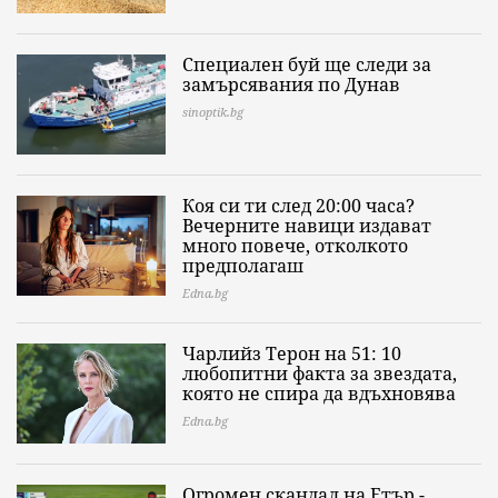
Специален буй ще следи за
замърсявания по Дунав
sinoptik.bg
Коя си ти след 20:00 часа?
Вечерните навици издават
много повече, отколкото
предполагаш
Edna.bg
Чарлийз Терон на 51: 10
любопитни факта за звездата,
която не спира да вдъхновява
Edna.bg
Огромен скандал на Етър -