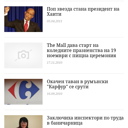
Поп звезда стана президент на
Хаити
05.04.2011
The Mall дава старт на
коледните празненства на 19
ноември с пищна церемония
17.11.2010
Окачен таван в румънски
"Карфур" се срути
16.09.2010
Заключиха инспектори по труда
в баничарница