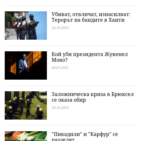
Убиват, отвличат, изнасилват:
Терорът на бандите в Хаити
24.10.2023
Кой уби президента Жувенел
Моиз?
08.07.2021
Заложническа криза в Брюксел
се оказа обир
19.10.2016
"Пикадили" и "Карфур" се
разделят