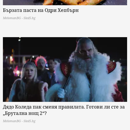
Бързата паста на Одри Хепбърн
MelomanBG - Sled5.bg
Дядо Коледа пак сменя правилата. Готови ли сте за
„Брутална нощ 2“?
MelomanBG - Sled5.bg