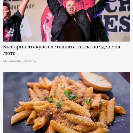
Българин атакува световната титла по ядене на
люто
MelomanBG - Sled5.bg