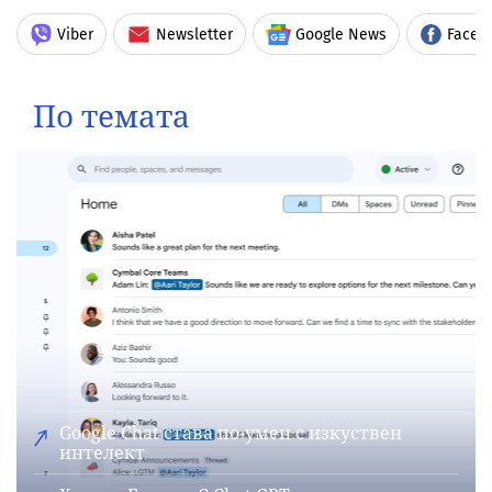
Viber
Newsletter
Google News
Faceb
По темата
Google Chat става по-умен с изкуствен
интелект