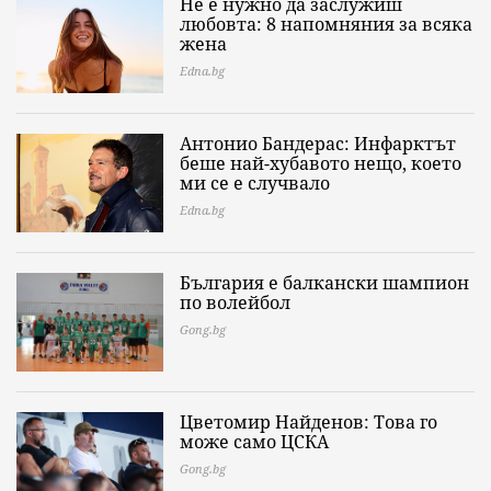
Не е нужно да заслужиш
любовта: 8 напомняния за всяка
жена
Edna.bg
Антонио Бандерас: Инфарктът
беше най-хубавото нещо, което
ми се е случвало
Edna.bg
България е балкански шампион
по волейбол
Gong.bg
Цветомир Найденов: Това го
може само ЦСКА
Gong.bg