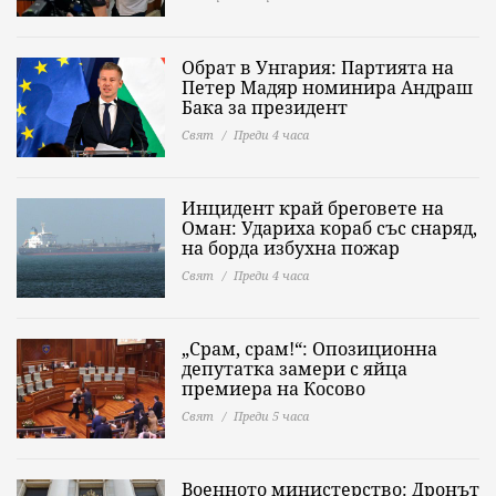
Обрат в Унгария: Партията на
Петер Мадяр номинира Андраш
Бака за президент
Свят
Преди 4 часа
Инцидент край бреговете на
Оман: Удариха кораб със снаряд,
на борда избухна пожар
Свят
Преди 4 часа
„Срам, срам!“: Опозиционна
депутатка замери с яйца
премиера на Косово
Свят
Преди 5 часа
Военното министерство: Дронът