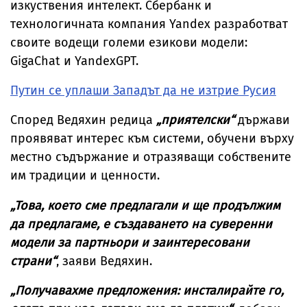
изкуствения интелект. Сбербанк и
технологичната компания Yandex разработват
своите водещи големи езикови модели:
GigaChat и YandexGPT.
Путин се уплаши Западът да не изтрие Русия
Според Ведяхин редица
„приятелски“
държави
проявяват интерес към системи, обучени върху
местно съдържание и отразяващи собствените
им традиции и ценности.
„Това, което сме предлагали и ще продължим
да предлагаме, е създаването на суверенни
модели за партньори и заинтересовани
страни“
, заяви Ведяхин.
„Получавахме предложения: инсталирайте го,