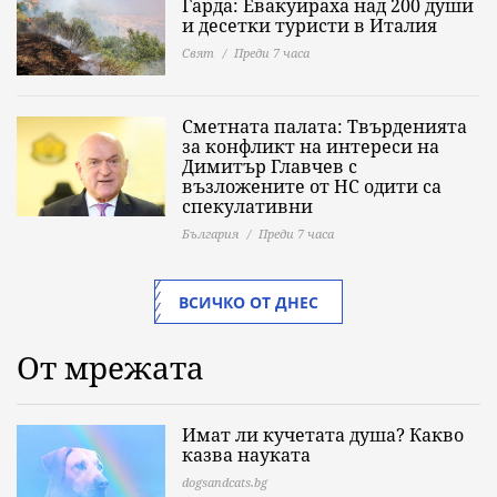
Гарда: Евакуираха над 200 души
и десетки туристи в Италия
Свят
Преди 7 часа
Сметната палата: Твърденията
за конфликт на интереси на
Димитър Главчев с
възложените от НС одити са
спекулативни
България
Преди 7 часа
ВСИЧКО ОТ ДНЕС
От мрежата
Имат ли кучетата душа? Какво
казва науката
dogsandcats.bg