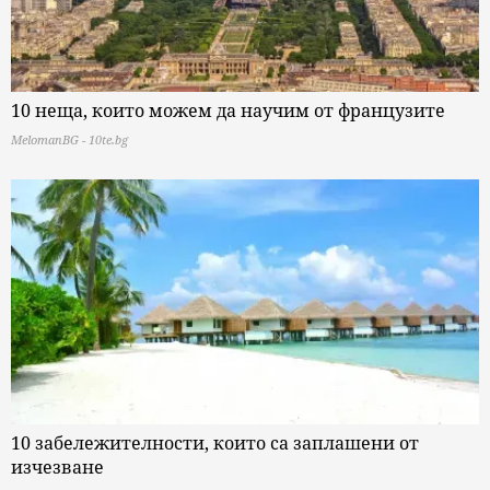
10 неща, които можем да научим от французите
MelomanBG - 10te.bg
10 забележителности, които са заплашени от
изчезване