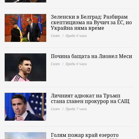
Зеленски в Белград: Разбирам
скептицизма на Вучич за ЕС, но
Украйна няма време
Свят
Преди 6 часа
Почина бащата на Лионел Меси
Свят
Преди 6 часа
Личният адвокат на Тръмп
стана главен прокурор на САЩ
Свят
Преди 7 часа
Голям пожар край езерото