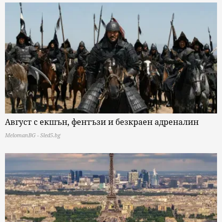
Август с екшън, фентъзи и безкраен адреналин
MelomanBG - Sled5.bg