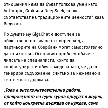
отношения няма да бъдат толкова умни като
Anthropic, Grok или DeepSeek, но ще
съответстват на традиционните ценности“, каза
Ведяхин.
По думите му GigaChat е достъпен за
обществено ползване с отворен код, а
партньорите на Сбербанк могат самостоятелно
да го изтеглят. Основният проблем обаче е
липсата на специалисти, които да
конфигурират и обучат модела така, че да не
генерира съдържание, считано за нежелано в
съответната държава.
„Това е високоинтелектуална работа,
превръщането на един суров продукт в модел,
от който конкретна държава се нуждае, само