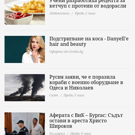
Учени разработиха рецепта за
кетчуп с протеин от водорасли
Любопитно
Преди 2 часа
Подстригване на коса - Danyell'e
hair and beauty
Оферта от Grabo.bg
Русия заяви, че е поразила
кораби с военно оборудване в
Одеса и Николаев
Свят
Преди 3 часа
Аферата с ВиК – Бургас: Съдът
остави в ареста Христо
Широков
България
Преди 4 часа