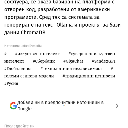
софтуера, се оказа базиран на платформи с
отворен код, разработени от американски
програмисти. Сред тях са системата за
генериране на текст Ollama и проектът за бази
данни ChromaDB.
Източник:
united24media
изкуствен интелект
суверенен изкуствен
интелект
Сбербанк
GigaChat
YandexGPT
Глобален юг
технологична независимост
големи езикови модели
традиционни ценности
Русия
Добави ни в предпочитани източници в
Google
Последвайте ни