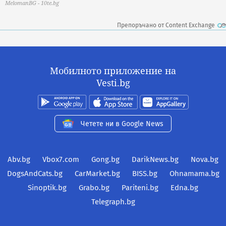
MelomanBG - 10te.bg
Препоръчано от Content Exchange
Мобилното приложение на
Vesti.bg
Четете ни в Google News
Abv.bg
Vbox7.com
Gong.bg
DarikNews.bg
Nova.bg
DogsAndCats.bg
CarMarket.bg
BISS.bg
Ohnamama.bg
Sinoptik.bg
Grabo.bg
Pariteni.bg
Edna.bg
Telegraph.bg