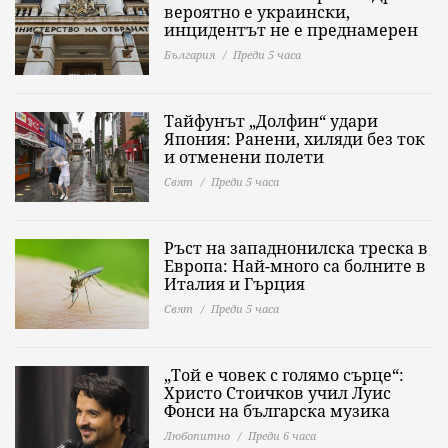
вероятно е украински,
инцидентът не е преднамерен
България
Преди 5 часа
Тайфунът „Долфин“ удари
Япония: Ранени, хиляди без ток
и отменени полети
Свят
Преди 5 часа
Ръст на западнонилска треска в
Европа: Най-много са болните в
Италия и Гърция
Свят
Преди 5 часа
„Той е човек с голямо сърце“:
Христо Стоичков учил Луис
Фонси на българска музика
Любопитно
Преди 6 часа