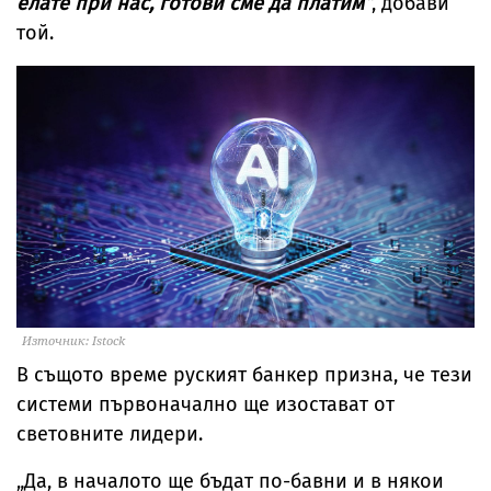
елате при нас, готови сме да платим“
, добави
той.
Източник: Istock
В същото време руският банкер призна, че тези
системи първоначално ще изостават от
световните лидери.
„Да, в началото ще бъдат по-бавни и в някои