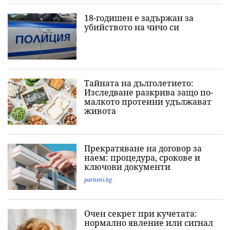
18-годишен е задържан за
убийството на чичо си
Тайната на дълголетието:
Изследване разкрива защо по-
малкото протеини удължават
живота
Прекратяване на договор за
наем: процедура, срокове и
ключови документи
pariteni.bg
Очен секрет при кучетата:
нормално явление или сигнал