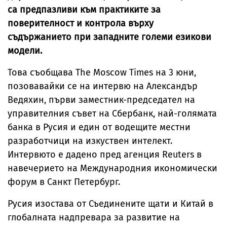
са предпазливи към практиките за
поверителност и контрола върху
съдържанието при западните големи езикови
модели.
Това съобщава The Moscow Times на 3 юни,
позовавайки се на интервю на Александър
Ведяхин, първи заместник-председател на
управителния съвет на Сбербанк, най-голямата
банка в Русия и един от водещите местни
разработчици на изкуствен интелект.
Интервюто е дадено пред агенция Reuters в
навечерието на Международния икономически
форум в Санкт Петербург.
Русия изостава от Съединените щати и Китай в
глобалната надпревара за развитие на