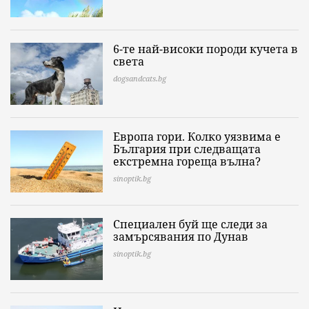
6-те най-високи породи кучета в
света
dogsandcats.bg
Европа гори. Колко уязвима е
България при следващата
екстремна гореща вълна?
sinoptik.bg
Специален буй ще следи за
замърсявания по Дунав
sinoptik.bg