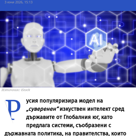
3 юни 2026, 15:13
Източник: iStock
Р
усия популяризира модел на
„суверенен“
изкуствен интелект сред
държавите от Глобалния юг, като
предлага системи, съобразени с
държавната политика, на правителства, които