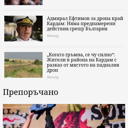
Адмирал Ефтимов за дрона край
Кардам: Няма преднамерени
действия срещу България
Nova.bg
„Когато гръмна, се чу силно“:
Жители в района на Кардам с
разказ от мястото на падналия
дрон
Nova.bg
Препоръчано