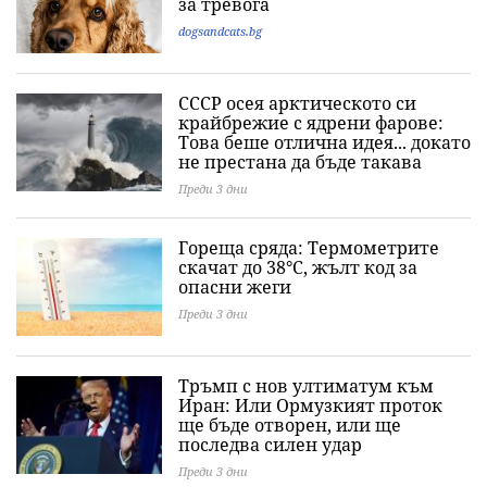
за тревога
dogsandcats.bg
СССР осея арктическото си
крайбрежие с ядрени фарове:
Това беше отлична идея... докато
не престана да бъде такава
Преди 3 дни
Гореща сряда: Термометрите
скачат до 38°C, жълт код за
опасни жеги
Преди 3 дни
Тръмп с нов ултиматум към
Иран: Или Ормузкият проток
ще бъде отворен, или ще
последва силен удар
Преди 3 дни