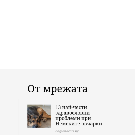
От мрежата
13 най-чести
здравословни
проблеми при
Немските овчарки
dogsandcats.bg