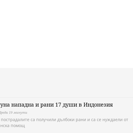
на нападна и рани 17 души в Индонезия
Преди 19 минути
т пострадалите са получили дълбоки рани и са се нуждаели от
нска помощ