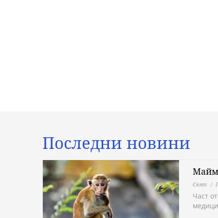
Последни новини
Майму
Свят
Част о
медици