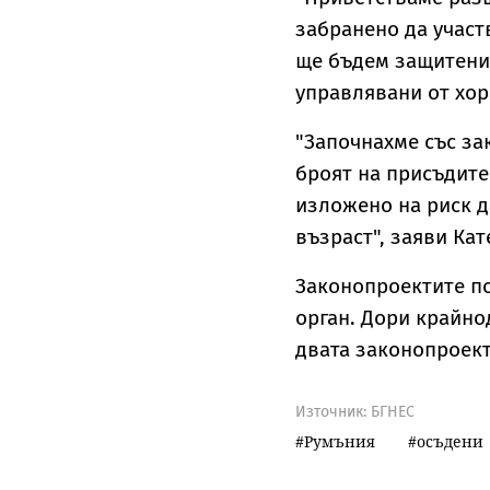
забранено да участв
ще бъдем защитени,
управлявани от хор
"Започнахме със зак
броят на присъдите
изложено на риск д
възраст", заяви Кат
Законопроектите п
орган. Дори крайно
двата законопроект
Източник:
БГНЕС
Румъния
осъдени