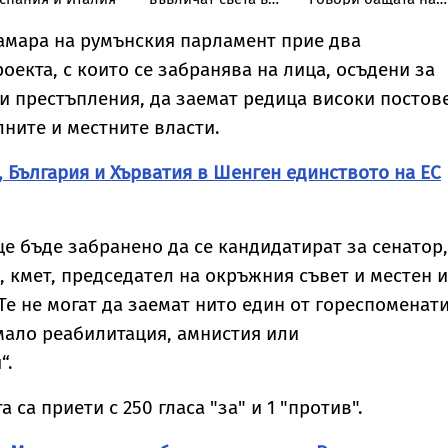
Трета световна
сваленото от
война
автобус момче със
амара на румънския парламент прие два
СОП
оекта, с които се забранява на лица, осъдени за
 престъпления, да заемат редица високи постов
ните и местните власти.
, България и Хърватия в Шенген единството на ЕС
е бъде забранено да се кандидатират за сенатор,
, кмет, председател на окръжния съвет и местен 
Те не могат да заемат нито един от гореспоменат
имало реабилитация, амнистия или
“.
 са приети с 250 гласа "за" и 1 "против".