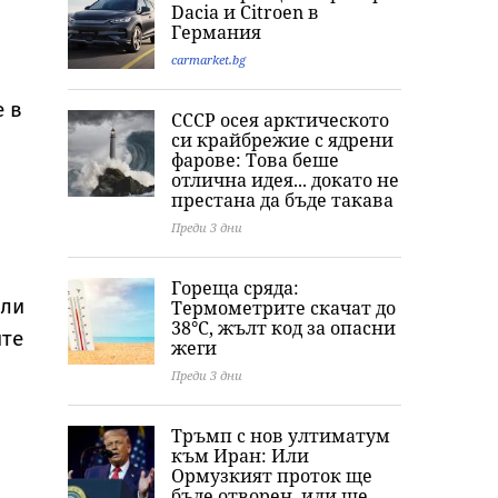
Dacia и Citroеn в
хутите и Саудитска
непозната ракета
нова криза
Германия
Арабия
над Японско море
carmarket.bg
е в
СССР осея арктическото
си крайбрежие с ядрени
фарове: Това беше
отлична идея... докато не
престана да бъде такава
Преди 3 дни
Гореща сряда:
или
Термометрите скачат до
38°C, жълт код за опасни
ите
жеги
Преди 3 дни
Тръмп с нов ултиматум
към Иран: Или
Ормузкият проток ще
бъде отворен, или ще