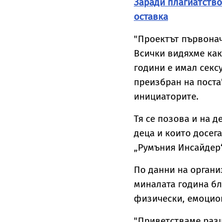
Заради плагиатство
оставка
"Проектът първонач
Всички видяхме как
години е имал секс
преизбран на поста"
инициаторите.
Тя се позова и на д
деца и които досег
„Румъния Инсайдер“
По данни на органи
миналата година бл
физически, емоцио
"Приветстваме разш