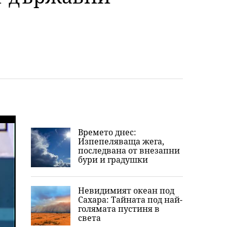
Времето днес:
Изпепеляваща жега,
последвана от внезапни
бури и градушки
Невидимият океан под
Сахара: Тайната под най-
голямата пустиня в
света