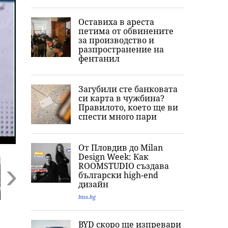
Оставиха в ареста
петима от обвинените
за производство и
разпространение на
фентанил
Загубили сте банковата
си карта в чужбина?
Правилото, което ще ви
спести много пари
От Пловдив до Milan
Design Week: Как
ROOMSTUDIO създава
български high-end
дизайн
biss.bg
Next
Конфликтът се
Напрежението
Ескалацията в
:
изостря: Нова
расте, Северна
Черно море
BYD скоро ще изпревари
ескалация между
Корея изстреля
заплашва света