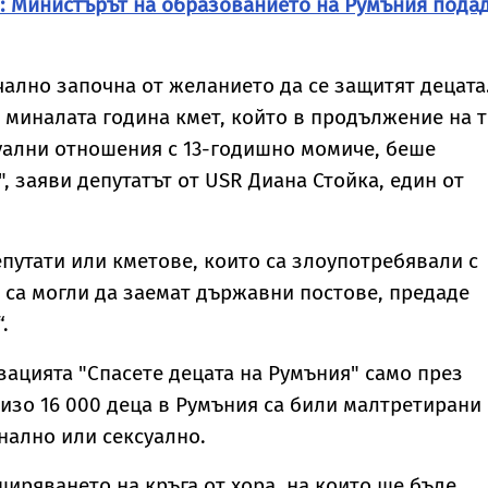
: Министърът на образованието на Румъния пода
ално започна от желанието да се защитят децата
 миналата година кмет, който в продължение на 
уални отношения с 13-годишно момиче, беше
, заяви депутатът от USR Диана Стойка, един от
епутати или кметове, които са злоупотребявали с
а са могли да заемат държавни постове, предаде
.
зацията "Спасете децата на Румъния" само през
изо 16 000 деца в Румъния са били малтретирани 
нално или сексуално.
иряването на кръга от хора, на които ще бъде