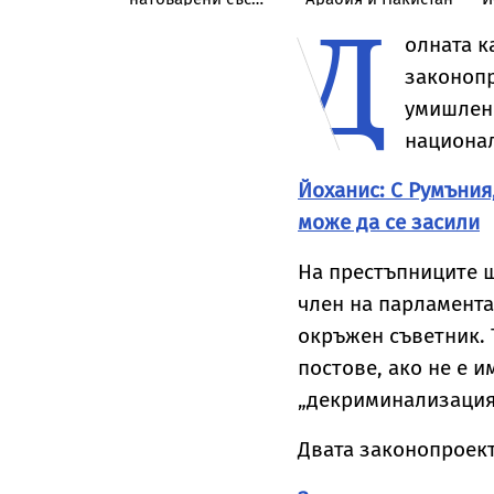
Д
криза
скали, в Дунав
олната к
законопр
умишлени
национал
Йоханис: С Румъния
може да се засили
На престъпниците щ
член на парламента
окръжен съветник. 
постове, ако не е 
„декриминализация
Двата законопроекта