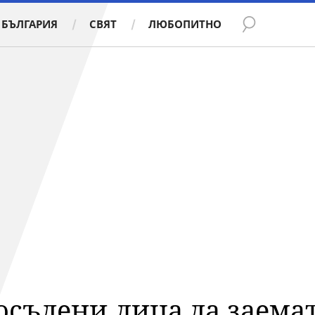
БЪЛГАРИЯ
СВЯТ
ЛЮБОПИТНО
осъдени лица да заема