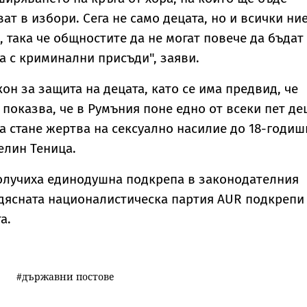
ат в избори. Сега не само децата, но и всички ни
 така че общностите да не могат повече да бъдат
а с криминални присъди", заяви.
он за защита на децата, като се има предвид, че
 показва, че в Румъния поне едно от всеки пет де
а стане жертва на сексуално насилие до 18-годиш
елин Теница.
олучиха единодушна подкрепа в законодателния
дясната националистическа партия AUR подкрепи
а.
държавни постове