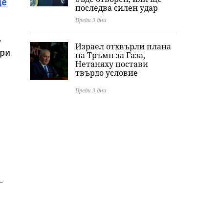
де
последва силен удар
Преди 3 дни
.
Израел отхвърли плана
три
на Тръмп за Газа,
Нетаняху постави
твърдо условие
Преди 3 дни
-