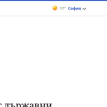
17°
София
т държавни