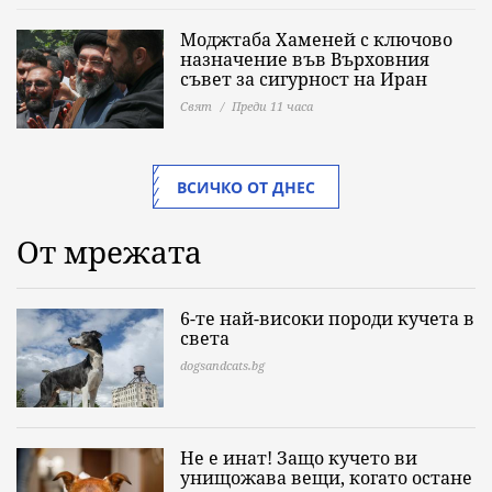
Моджтаба Хаменей с ключово
назначение във Върховния
съвет за сигурност на Иран
Свят
Преди 11 часа
ВСИЧКО ОТ ДНЕС
От мрежата
6-те най-високи породи кучета в
света
dogsandcats.bg
Не е инат! Защо кучето ви
унищожава вещи, когато остане