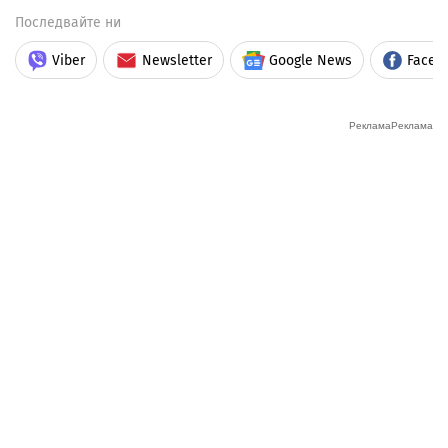
Последвайте ни
Viber
Newsletter
Google News
Faceb