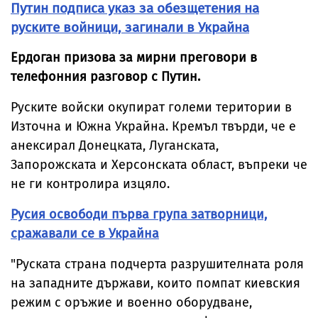
Путин подписа указ за обезщетения на
руските войници, загинали в Украйна
Ердоган призова за мирни преговори в
телефонния разговор с Путин.
Руските войски окупират големи територии в
Източна и Южна Украйна. Кремъл твърди, че е
анексирал Донецката, Луганската,
Запорожската и Херсонската област, въпреки че
не ги контролира изцяло.
Русия освободи първа група затворници,
сражавали се в Украйна
"Руската страна подчерта разрушителната роля
на западните държави, които помпат киевския
режим с оръжие и военно оборудване,