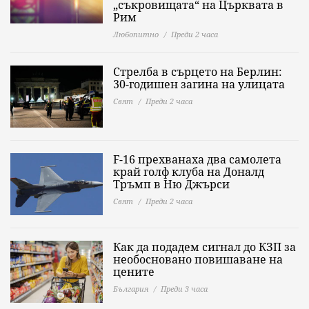
„съкровищата“ на Църквата в
Рим
Любопитно
Преди 2 часа
Стрелба в сърцето на Берлин:
30-годишен загина на улицата
Свят
Преди 2 часа
F-16 прехванаха два самолета
край голф клуба на Доналд
Тръмп в Ню Джърси
Свят
Преди 2 часа
Как да подадем сигнал до КЗП за
необосновано повишаване на
цените
България
Преди 3 часа