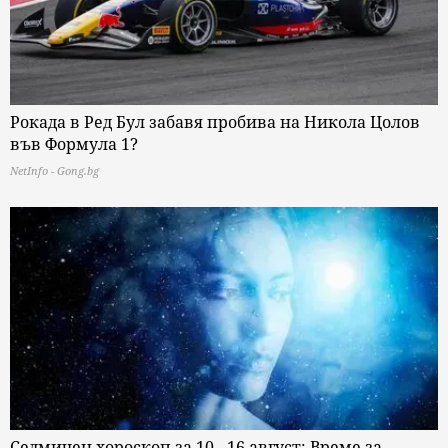
Рокадa в Ред Бул забавя пробива на Никола Цолов
във Формула 1?
NetInfo - Gong.bg
Седмичен хороскоп за 10 - 16 август: Време за