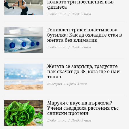
колкото три посещения във
фитнеса
Любопитно
Преди 3 часа
Гениален трик с пластмасова
бутилка: Как да охладите стая в
жегата без климатик
Любопитно
Преди 3 часа
Жегата се завръща, градусите
пак скачат до 38, кога ще е най-
топло
България
Преди 3 часа
Маруля с вкус на пържола?
Учени създадоха растения със
свински протеин
Любопитно
Преди 3 часа