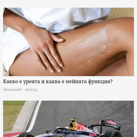
Какво е уреята и каква е нейната функция?
MelomanBG - Sled5.bg