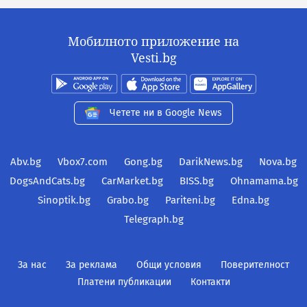
Мобилното приложение на
Vesti.bg
Четете ни в Google News
Abv.bg
Vbox7.com
Gong.bg
DarikNews.bg
Nova.bg
DogsAndCats.bg
CarMarket.bg
BISS.bg
Ohnamama.bg
Sinoptik.bg
Grabo.bg
Pariteni.bg
Edna.bg
Telegraph.bg
За нас
За реклама
Общи условия
Поверителност
Платени публикации
Контакти