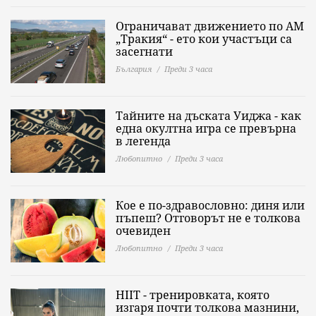
Ограничават движението по АМ
„Тракия“ - ето кои участъци са
засегнати
България
Преди 3 часа
Тайните на дъската Уиджа - как
една окултна игра се превърна
в легенда
Любопитно
Преди 3 часа
Кое е по-здравословно: диня или
пъпеш? Отговорът не е толкова
очевиден
Любопитно
Преди 3 часа
HIIT - тренировката, която
изгаря почти толкова мазнини,