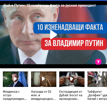
Младенов с
Награда от $5
Екстрадиция от
Тайфунът
остро
млн. и
Дубай: Босът на
„Долфин“ уд
предупреждение:
международно
ирландския
Китай с ветр
Планът за Газа е
издирване: Как
картел е върнат
от 151 км/ч, н
единственият
босът на
в Дъблин за $1
милион души