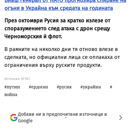
Бивш генерал от НАТО прогнозира спиране на
огъня в Украйна към средата на годината
През октомври Русия за кратко излезе от
споразумението след атака с дрон срещу
Черноморския ѝ флот.
В рамките на няколко дни тя отново влезе в
сделката, но официални лица се оплакаха от
ограничения върху руските продукти.
Източник:
БГНЕС
путин
ердоган
русия
украйна
война
Добави ни в предпочитани източници в
Google