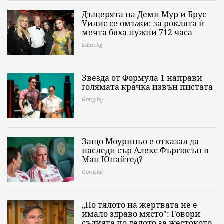
Дъщерята на Деми Мур и Брус
Уилис се омъжи: за роклята ѝ
мечта бяха нужни 712 часа
Edna.bg
Звезда от Формула 1 направи
голямата крачка извън пистата
Gong.bg
Защо Моуриньо е отказал да
наследи сър Алекс Фъргюсън в
Ман Юнайтед?
Gong.bg
„По тялото на жертвата не е
имало здраво място": Говори
съдията по делото за жестокото