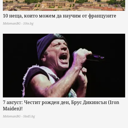
10 неща, които можем да научим от французите
MelomanBG - 10te.bg
7 август: Честит рожден ден, Брус Дикинсън (Iron
Maiden)!
MelomanBG - Sled5.bg