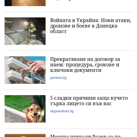
Войната в Украйна: Нови атаки,
дронове и боеве в Донецка
област
Прекратяване на договор за
наем: процедура, срокове и
ключови документи
pariteni.bg
5 сладки причини защо кучето
търка лицето си във вас
dogsandcats.bg
Москва похвали Радев за по-