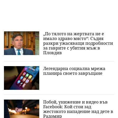
„По тялото на жертвата не е
имало здраво място“: Съдия
разкри ужасяващи подробности
за гаврите с убития мъж в
Пловдив
Легендарна социална мрежа
планира своето завръщане
Побой, унижение и видео във
Facebook: Кой стои зад
жестокото нападение над дете в
Радомир