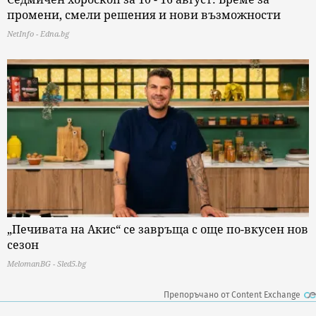
промени, смели решения и нови възможности
NetInfo - Edna.bg
„Печивата на Акис“ се завръща с още по-вкусен нов
сезон
MelomanBG - Sled5.bg
Препоръчано от Content Exchange