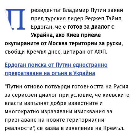
П
път за спиране
ирландския
милиард
евакуирани
на нова атака
картел се озова
резидентът Владимир Путин заяви
в съда
пред турския лидер Реджеп Тайип
Ердоган, че е
готов за диалог с
Украйна, ако Киев приеме
окупираните от Москва територии за руски,
съобщи Кремъл днес, цитиран от АФП.
Ердоган поиска от Путин едностранно
прекратяване на огъня в Украйна
"Путин отново потвърди готовността на Русия
за сериозен диалог при условие, че киевските
власти изпълнят добре известните и
многократно изразявани изисквания за
признаване на новите териториални
реалности", се казва в изявление на Кремъл.