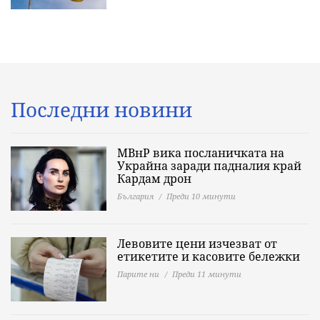
Последни новини
МВнР вика посланичката на
Украйна заради падналия край
Кардам дрон
България
Преди 10 минути
Левовите цени изчезват от
етикетите и касовите бележки
Парите ни
Преди 11 минути