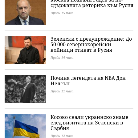
сдържаната реторика към Русия
Преди 15 часа
Зеленски с предупреждение: До
50 000 севернокорейски
войници отиват в Русия
Преди 14 часа
Почина легендата на NBA Дон
Нелсън
Преди 11 часа
Косово свали украинско знаме
след визитата на Зеленски в
Сърбия
Преди 12 часа