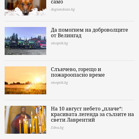
само
dogsandcats.bg
Да помогнем на доброволците
от Велингад
sinoptik.bg
Слънчево, горещо и
пожароопасно време
sinoptik.bg
На 10 август небето „плаче“:
красивата легенда за сълзите на
свети Лаврентий
Edna.bg