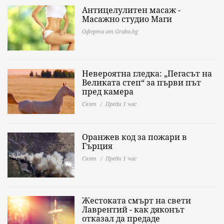
Антицелулитен масаж -
Масажно студио Маги
Оферта от Grabo.bg
Невероятна гледка: „Пегасът на
Великата степ“ за първи път
пред камера
Свят
Преди 1 час
Оранжев код за пожари в
Гърция
Свят
Преди 1 час
Жестоката смърт на свети
Лаврентий - как дяконът
отказал да предаде