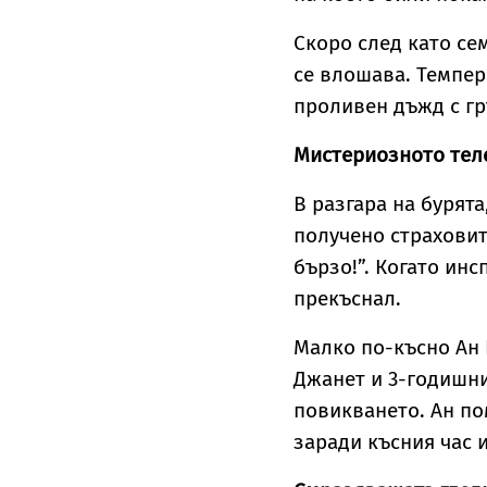
Скоро след като се
се влошава. Темпер
проливен дъжд с гр
Мистериозното те
В разгара на бурята
получено страхови
бързо!”. Когато ин
прекъснал.
Малко по-късно Ан 
Джанет и 3-годишни
повикването. Ан по
заради късния час 