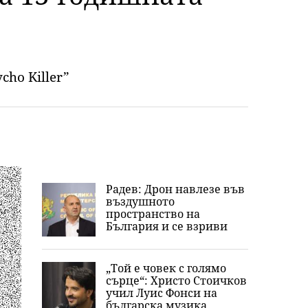
ho Killer”
Радев: Дрон навлезе във
въздушното
пространство на
България и се взриви
„Той е човек с голямо
сърце“: Христо Стоичков
учил Луис Фонси на
българска музика