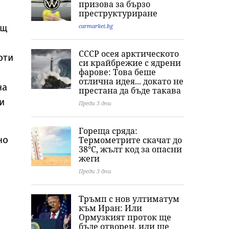
призова за бързо
ескалация между
Корея изстреля
заплашва света
преструктуриране
хутите и Саудитска
непозната ракета
нова криза
Арабия
над Японско море
carmarket.bg
ещ
СССР осея арктическото
оти
си крайбрежие с ядрени
фарове: Това беше
отлична идея... докато не
на
престана да бъде такава
и
Преди 3 дни
Гореща сряда:
но
Термометрите скачат до
38°C, жълт код за опасни
жеги
Преди 3 дни
Тръмп с нов ултиматум
към Иран: Или
Ормузкият проток ще
бъде отворен, или ще