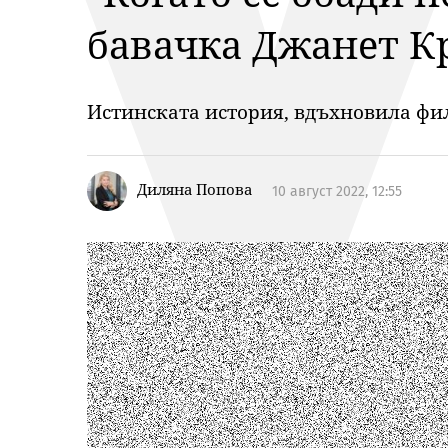
бавачка Джанет К
Истинската история, вдъхновила филм
Диляна Попова
10 август 2022, 12:55