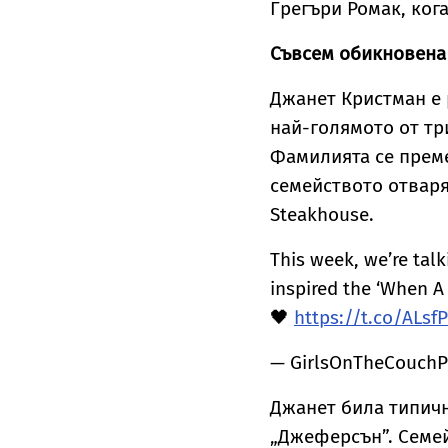
Грегъри Ромак, ког
Съвсем обикновена
Джанет Кристман е р
най-голямото от тр
Фамилията се преме
семейството отваря 
Steakhouse.
This week, we’re tal
inspired the ‘When A 
🖤
https://t.co/ALsf
— GirlsOnTheCouchP
Джанет била типич
„Джеферсън”. Семей