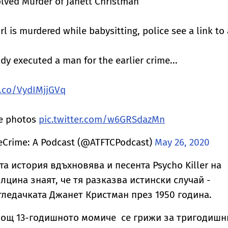
lved Murder of Janett Christman
rl is murdered while babysitting, police see a link to
dy executed a man for the earlier crime...
t.co/VydIMjjGVq
re photos
pic.twitter.com/w6GRSdazMn
eCrime: A Podcast (@ATFTCPodcast)
May 26, 2020
а история вдъхновява и песента Psycho Killer на
алцина знаят, че тя разказва истински случай -
гледачката Джанет Кристман през 1950 година.
 нощ 13-годишното момиче се грижи за тригодишн