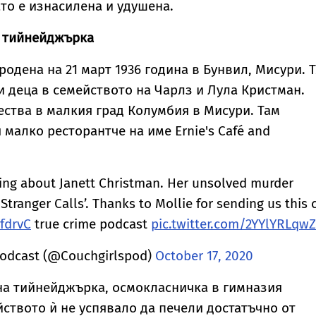
ато е изнасилена и удушена.
 тийнейджърка
одена на 21 март 1936 година в Бунвил, Мисури. Т
и деца в семейството на Чарлз и Лула Кристман.
ства в малкия град Колумбия в Мисури. Там
малко ресторантче на име Ernie's Café and
king about Janett Christman. Her unsolved murder
Stranger Calls’. Thanks to Mollie for sending us this 
PfdrvC
true crime podcast
pic.twitter.com/2YYlYRLqwZ
odcast (@Couchgirlspod)
October 17, 2020
на тийнейджърка, осмокласничка в гимназия
ството ѝ не успявало да печели достатъчно от