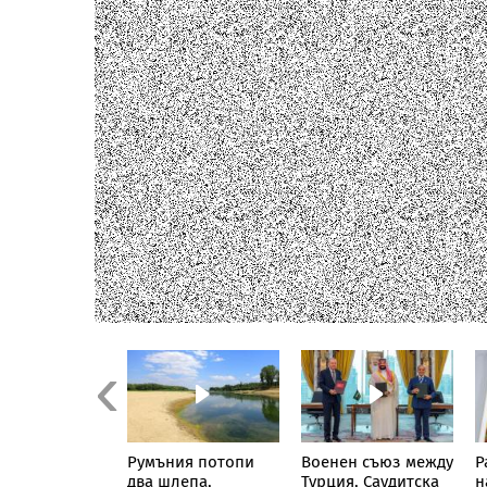
Previous
ацията в
Румъния потопи
Военен съюз между
Р
 море
два шлепа,
Турция, Саудитска
н