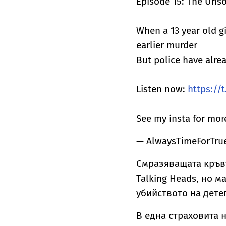
Episode 15: The Unso
When a 13 year old gi
earlier murder
But police have alrea
Listen now:
https://
See my insta for mo
— AlwaysTimeForTru
Смразяващата кръвт
Talking Heads, но м
убийството на дете
В една страховита