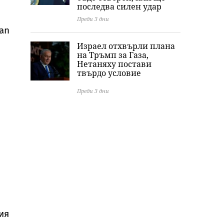
последва силен удар
Преди 3 дни
 an
Израел отхвърли плана
на Тръмп за Газа,
Нетаняху постави
твърдо условие
Преди 3 дни
ия