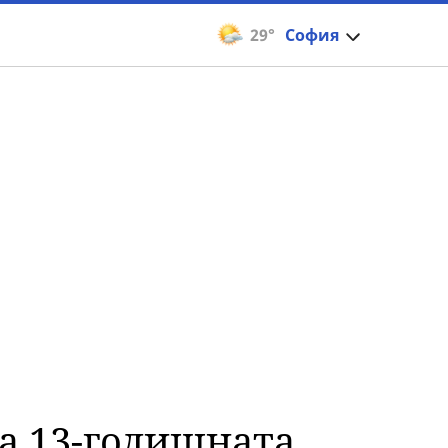
29°
София
на 13-годишната