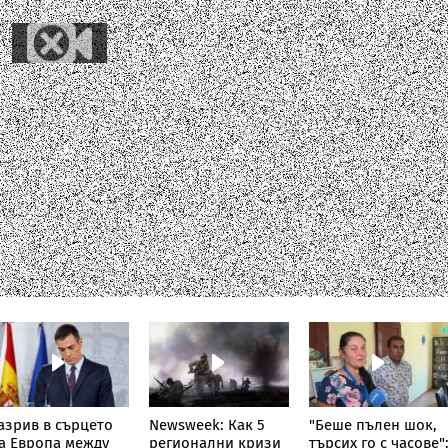
азрив в сърцето
Newsweek: Как 5
"Беше пълен шок,
а Европа между
регионални кризи
търсих го с часове"