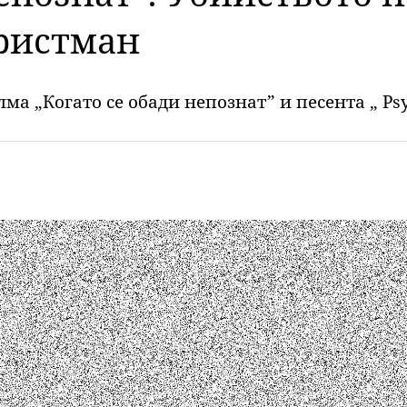
ристман
а „Когато се обади непознат” и песента „ Psyc