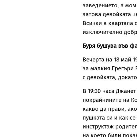
заведението, а моми
затова девойката ч
Всички в квартала 
изключително доб
Буря бушува във фа
Вечерта на 18 май 
за малкия Грегъри 
с девойката, докат
В 19:30 часа Джане
покрайнините на Ко
какво да прави, ак
пушката си и как се
инструктаж родители
на което били пока