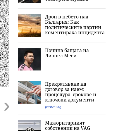
Дрон в небето над
България: Как
политическите партии
коментираха инцидента
Почина бащата на
Лионел Меси
Прекратяване на
договор за наем:
процедура, срокове и
ключови документи
pariteni.bg
Next
Мажоритарният
Конфликтът се
Напрежението
Ескалацията в
собственик на VAG
:
изостря: Нова
расте, Северна
Черно море