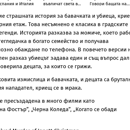
спания и Италия
въвличат света в
Говори бащата на
Трета световна
сваленото от
война
автобус момче със
ме страшната история за бавачката и убиеца, кри
СОП
орния етаж. Това несъмнено е класика в градските
егенди. Историята разказва за момиче, което раб
тегледачка в богато семейство и получава
озно обаждане по телефона. В повечето версии 
ен разказ убиецът задава един и същ въпрос дал
оверила децата, за които се грижи.
ховита измислица и бавачката, и децата са брутал
ия нападател, криещ се в мрака.
е пресъздадена в много филми като
а Фостър”, „Черна Коледа”, „Когато се обади