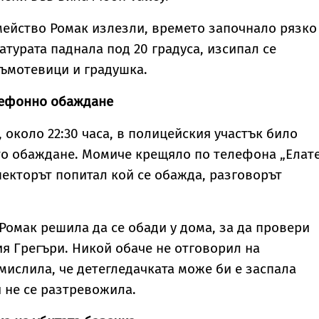
мейство Ромак излезли, времето започнало рязко
атурата паднала под 20 градуса, изсипал се
ъмотевици и градушка.
лефонно обаждане
, около 22:30 часа, в полицейския участък било
то обаждане. Момиче крещяло по телефона „Елат
спекторът попитал кой се обажда, разговорът
Ромак решила да се обади у дома, за да провери
я Грегъри. Никой обаче не отговорил на
мислила, че детегледачката може би е заспала
и не се разтревожила.