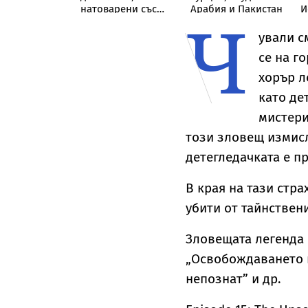
шва света с
натоварени със
Арабия и Пакистан
И
Ч
криза
скали, в Дунав
ували с
се на г
хорър л
като де
мистери
този зловещ измисл
детегледачката е пр
В края на тази стра
убити от тайнствен
Зловещата легенда 
„Освобождаването н
непознат” и др.