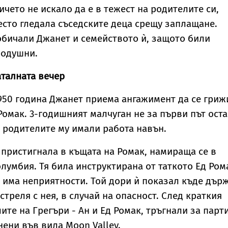
чето не искало да е в тежест на родителите си,
есто гледала съседските деца срещу заплащане.
обичали Джанет и семейството ѝ, защото били
родушни.
талната вечер
1950 година Джанет приема ангажимент да се гриж
Ромак. 3-годишният малчуган не за първи път ост
о родителите му имали работа навън.
т пристигнала в къщата на Ромак, намираща се в
лумбия. Тя била инструктирана от таткото Ед Ром
о има неприятности. Той дори ѝ показал къде дър
 стреля с нея, в случай на опасност. След краткия
те на Грегъри - Ан и Ед Ромак, тръгнали за парти
нени във вила Moon Valley.