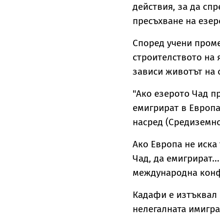
действия, за да сп
пресъхване на езер
Според учени проме
строителството на 
зависи животът на 
"Ако езерото Чад п
емигрират в Европа
насред (Средиземно
Ако Европа не иска
Чад, да емигрират..
международна конф
Кадафи е изтъквал 
нелегалната имигра