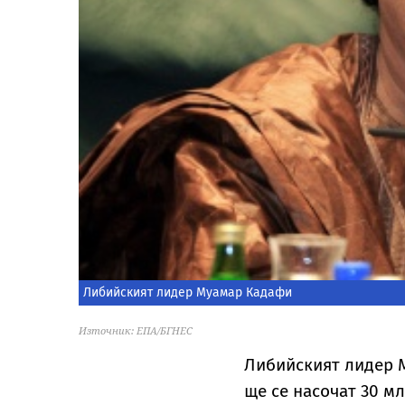
Либийският лидер Муамар Кадафи
Източник: ЕПА/БГНЕС
Либийският лидер М
ще се насочат 30 м