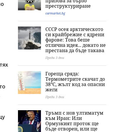
призова за бързо
но
преструктуриране
carmarket.bg
СССР осея арктическото
си крайбрежие с ядрени
фарове: Това беше
отлична идея... докато не
престана да бъде такава
Преди 3 дни
тях
Гореща сряда:
Термометрите скачат до
38°C, жълт код за опасни
то
жеги
а
Преди 3 дни
Тръмп с нов ултиматум
щу
към Иран: Или
Ормузкият проток ще
бъде отворен, или ще