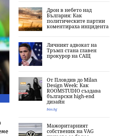
Дрон в небето над
България: Как
политическите партии
коментираха инцидента
Личният адвокат на
Тръмп стана главен
прокурор на САЩ
От Пловдив до Milan
Design Week: Как
ROOMSTUDIO създава
български high-end
дизайн
biss.bg
а
Мажоритарният
еме
собственик на VAG