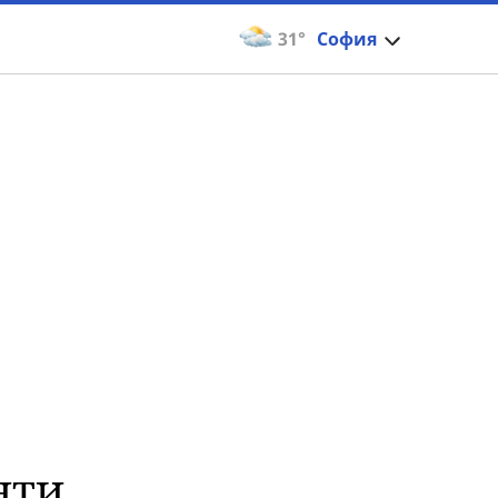
31°
София
нти