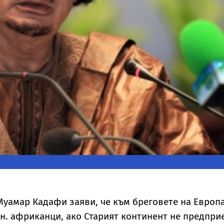
уамар Кадафи заяви, че към бреговете на Европ
лн. африканци, ако Старият континент не предпри