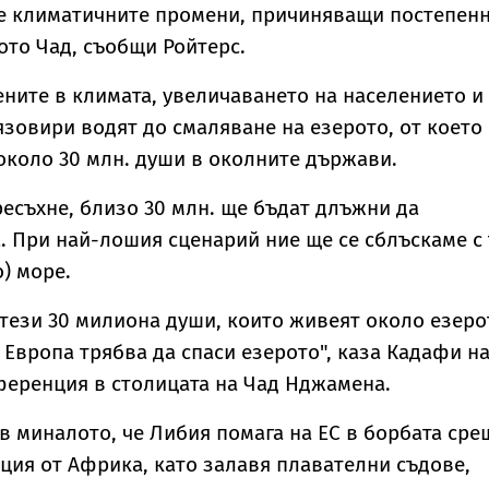
ре климатичните промени, причиняващи постепен
ото Чад, съобщи Ройтерс.
ните в климата, увеличаването на населението и
язовири водят до смаляване на езерото, от което
около 30 млн. души в околните държави.
ресъхне, близо 30 млн. ще бъдат длъжни да
. При най-лошия сценарий ние ще се сблъскаме с 
) море.
 тези 30 милиона души, които живеят около езеро
. Европа трябва да спаси езерото", каза Кадафи н
еренция в столицата на Чад Нджамена.
в миналото, че Либия помага на ЕС в борбата сре
ция от Африка, като залавя плавателни съдове,