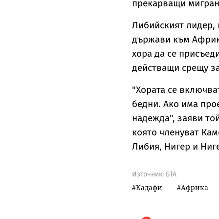
прекарващи мигран
Либийският лидер, 
държави към Африка
хора да се присъед
действащи срещу за
"Хората се включва
бедни. Ако има прое
надежда", заяви то
която членуват Кам
Либия, Нигер и Ниг
Източник:
БТА
Кадафи
Африка