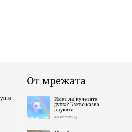
От мрежата
души
Имат ли кучетата
душа? Какво казва
науката
dogsandcats.bg