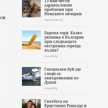
13 най-чести
здравословни
проблеми при
Немските овчарки
еси
dogsandcats.bg
Европа гори. Колко
уязвима е България
при следващата
екстремна гореща
вълна?
sinoptik.bg
Специален буй ще
следи за
замърсявания по
Дунав
sinoptik.bg
Сватбата на
Кристиано Роналдо и