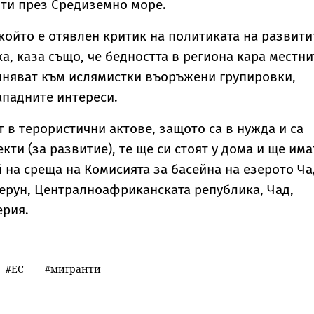
ти през Средиземно море.
който е отявлен критик на политиката на развити
, каза също, че бедността в региона кара местни
иняват към ислямистки въоръжени групировки,
падните интереси.
т в терористични актове, защото са в нужда и са
кти (за развитие), те ще си стоят у дома и ще има
й на среща на Комисията за басейна на езерото Ча
ерун, Централноафриканската република, Чад,
ерия.
ЕС
мигранти