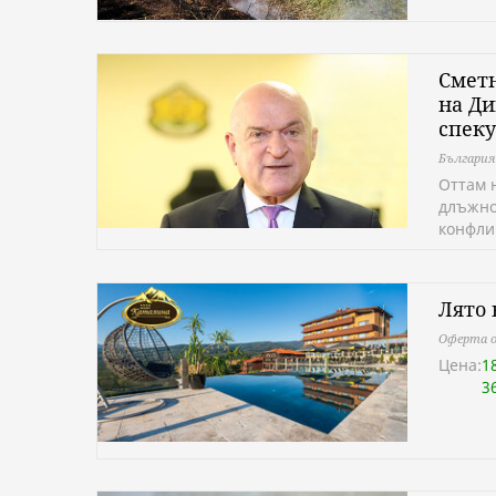
Сметн
на Ди
спек
България
Оттам 
длъжно
конфли
Лято 
Оферта о
Цена:
1
3