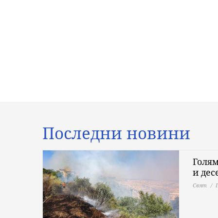
Последни новини
Голям
и дес
Свят