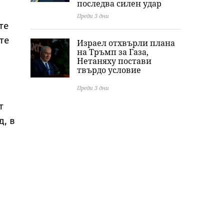
последва силен удар
Преди 3 дни
те
те
Израел отхвърли плана
на Тръмп за Газа,
Нетаняху постави
твърдо условие
Преди 3 дни
т
д, в