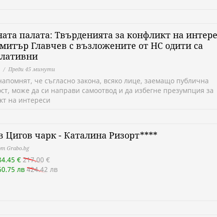
ата палата: Твърденията за конфликт на интер
митър Главчев с възложените от НС одити са
улативни
Преди 45 минути
напомнят, че съгласно закона, всяко лице, заемащо публична
ст, може да си направи самоотвод и да избегне презумпция за
кт на интереси
в Цигов чарк - Каталина Ризорт****
т Grabo.bg
84.45 €
217.00 €
60.75 лв
424.42 лв