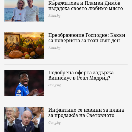
Кърджилова и Пламен Димов
издадоха своето любимо място
Edna.bg
Преображение Господне: Какви
са поверията за този свят ден
Edna.bg
Подобрена оферта задържа
Винисиус в Реал Мадрид?
Gong.bg
Инфантино се извини за плана
за продажба на Световното
Gong.bg