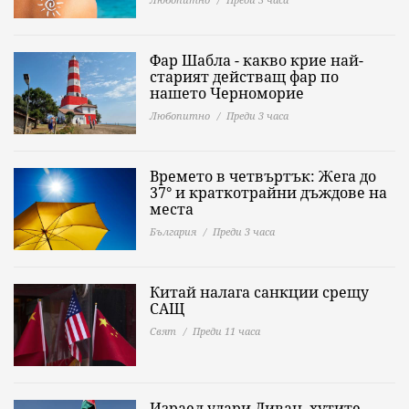
Фар Шабла - какво крие най-
старият действащ фар по
нашето Черноморие
Любопитно
Преди 3 часа
Времето в четвъртък: Жега до
37° и краткотрайни дъждове на
места
България
Преди 3 часа
Китай налага санкции срещу
САЩ
Свят
Преди 11 часа
Израел удари Ливан, хутите