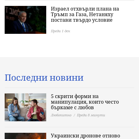
Израел отхвърли плана на
Тръмп за Газа, Нетаняху
постави твърдо условие
Преди 1 ден
Последни новини
5 скрити форми на
манипулация, които често
бъркаме с любов
Любопитно
Преди 8 минути
Украински дронове отново