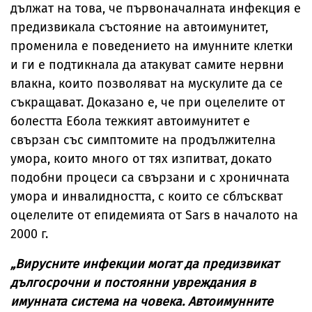
дължат на това, че първоначалната инфекция е
предизвикала състояние на автоимунитет,
променила е поведението на имунните клетки
и ги е подтикнала да атакуват самите нервни
влакна, които позволяват на мускулите да се
съкращават. Доказано е, че при оцелелите от
болестта Ебола тежкият автоимунитет е
свързан със симптомите на продължителна
умора, които много от тях изпитват, докато
подобни процеси са свързани и с хроничната
умора и инвалидността, с които се сблъскват
оцелелите от епидемията от Sars в началото на
2000 г.
„Вирусните инфекции могат да предизвикат
дългосрочни и постоянни увреждания в
имунната система на човека. Автоимунните