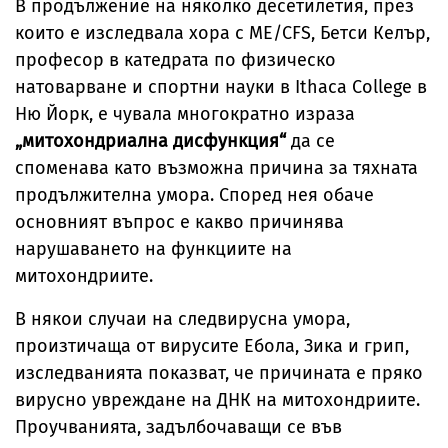
В продължение на няколко десетилетия, през
които е изследвала хора с ME/CFS, Бетси Келър,
професор в катедрата по физическо
натоварване и спортни науки в Ithaca College в
Ню Йорк, е чувала многократно израза
„митохондриална дисфункция“
да се
споменава като възможна причина за тяхната
продължителна умора. Според нея обаче
основният въпрос е какво причинява
нарушаването на функциите на
митохондриите.
В някои случаи на следвирусна умора,
произтичаща от вирусите Ебола, Зика и грип,
изследванията показват, че причината е пряко
вирусно увреждане на ДНК на митохондриите.
Проучванията, задълбочаващи се във