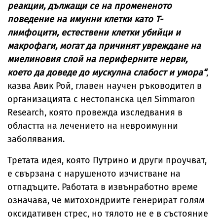
реакции, дължащи се на промененото
поведение на имунни клетки като Т-
лимфоцити, естествени клетки убийци и
макрофаги, могат да причинят увреждане на
миелиновия слой на периферните нерви,
което да доведе до мускулна слабост и умора“
,
казва Авик Рой, главен научен ръководител в
организацията с нестопанска цел Simmaron
Research, която провежда изследвания в
областта на лечението на невроимунни
заболявания.
Третата идея, която Путрино и други проучват,
е свързана с нарушеното изчистване на
отпадъците. Работата в извънработно време
означава, че митохондриите генерират голям
оксидативен стрес, но тялото не е в състояние