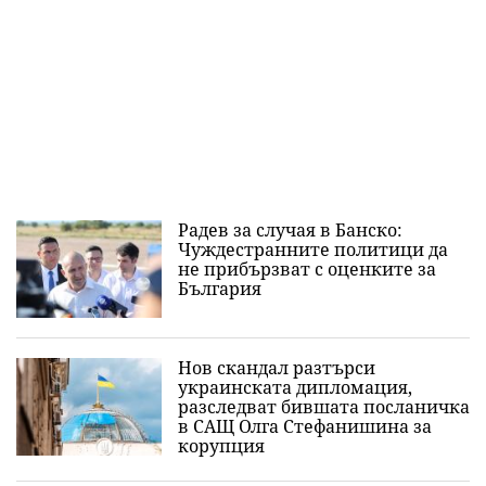
Радев за случая в Банско:
Чуждестранните политици да
не прибързват с оценките за
България
Нов скандал разтърси
украинската дипломация,
разследват бившата посланичка
в САЩ Олга Стефанишина за
корупция