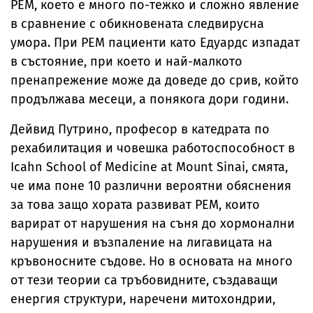
PEM, което е много по-тежко и сложно явление
в сравнение с обикновената следвирусна
умора. При PEM пациенти като Едуардс изпадат
в състояние, при което и най-малкото
пренапрежение може да доведе до срив, който
продължава месеци, а понякога дори години.
Дейвид Путрино, професор в катедрата по
рехабилитация и човешка работоспособност в
Icahn School of Medicine at Mount Sinai, смята,
че има поне 10 различни вероятни обяснения
за това защо хората развиват PEM, които
варират от нарушения на съня до хормонални
нарушения и възпаление на лигавицата на
кръвоносните съдове. Но в основата на много
от тези теории са тръбовидните, създаващи
енергия структури, наречени митохондрии,