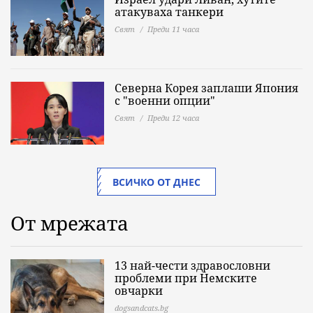
атакуваха танкери
Свят
Преди 11 часа
Северна Корея заплаши Япония
с "военни опции"
Свят
Преди 12 часа
ВСИЧКО ОТ ДНЕС
От мрежата
13 най-чести здравословни
проблеми при Немските
овчарки
dogsandcats.bg