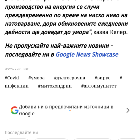
производство на енергия се случи
преждевременно по време на ниско ниво на
натоварване, дори обикновените ежедневни
дейности ще доведат до умора“
, казва Келер.
Не пропускайте най-важните новини -
последвайте ни в
Google News Showcase
Източник:
BBC
Covid
умора
дългосрочна
вирус
инфекции
митохондрии
автоимунитет
Добави ни в предпочитани източници в
Google
Последвайте ни