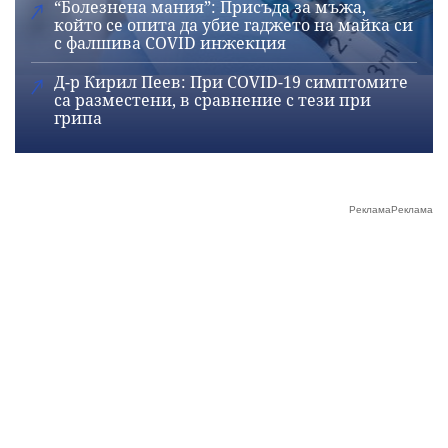
“Болезнена мания”: Присъда за мъжа,
който се опита да убие гаджето на майка си
с фалшива COVID инжекция
Д-р Кирил Пеев: При COVID-19 симптомите
са разместени, в сравнение с тези при
грипа