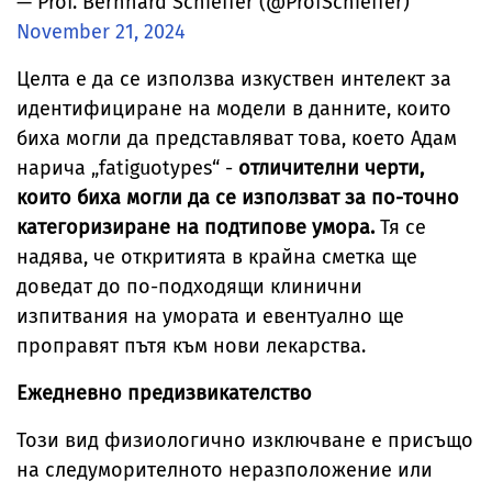
— Prof. Bernhard Schieffer (@ProfSchieffer)
November 21, 2024
Целта е да се използва изкуствен интелект за
идентифициране на модели в данните, които
биха могли да представляват това, което Адам
нарича „fatiguotypes“ -
отличителни черти,
които биха могли да се използват за по-точно
категоризиране на подтипове умора.
Тя се
надява, че откритията в крайна сметка ще
доведат до по-подходящи клинични
изпитвания на умората и евентуално ще
проправят пътя към нови лекарства.
Ежедневно предизвикателство
Този вид физиологично изключване е присъщо
на следуморителното неразположение или