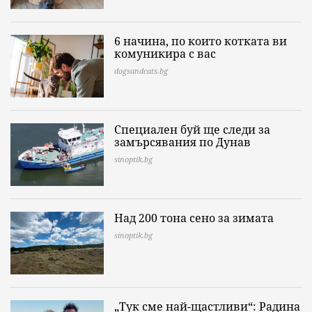
6 начина, по които котката ви
комуникира с вас
dogsandcats.bg
Специален буй ще следи за
замърсявания по Дунав
sinoptik.bg
Над 200 тона сено за зимата
sinoptik.bg
„Тук сме най-щастливи“: Радина