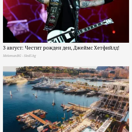
3 август: Честит рожден ден, Джеймс Хетфийлд!
MelomanBG - Sled5.bg