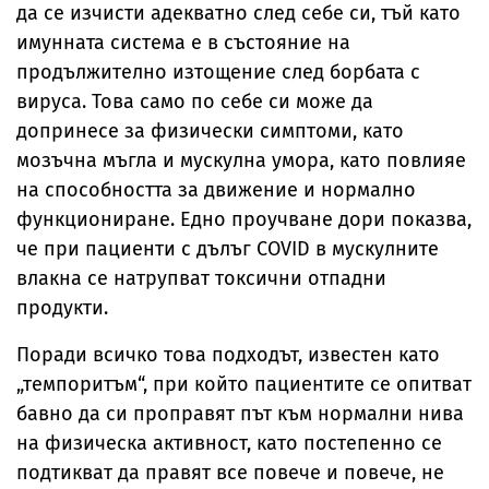
да се изчисти адекватно след себе си, тъй като
имунната система е в състояние на
продължително изтощение след борбата с
вируса. Това само по себе си може да
допринесе за физически симптоми, като
мозъчна мъгла и мускулна умора, като повлияе
на способността за движение и нормално
функциониране. Едно проучване дори показва,
че при пациенти с дълъг COVID в мускулните
влакна се натрупват токсични отпадни
продукти.
Поради всичко това подходът, известен като
„темпоритъм“, при който пациентите се опитват
бавно да си проправят път към нормални нива
на физическа активност, като постепенно се
подтикват да правят все повече и повече, не