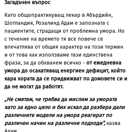
Загадъчен въпрос
Като общопрактикуващ лекар в Абърдийн,
Шотландия, Розалинд Адам е запозната с
пациентите, страдащи от проблемна умора. Но
с течение на времето тя все повече се
впечатлява от общия характер на този термин
и от това как използваме тази единствена
фраза, за да обхванем всичко -
от ежедневна
умора до осакатяващ енергиен дефицит, който
кара хората да се придвижват по домовете си и
да не могат да работят.
„Не смятам, че трябва да мислим за умората
като за едно цяло и бих искал да разбера дали
различните модели на умора реагират по
различен начин на различни подходи“,
казва
Адам.