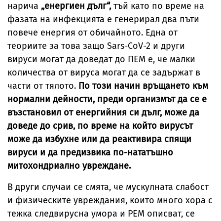
нарича
„енергиен дълг“,
тъй като по време на
фазата на инфекцията е генерирал два пъти
повече енергия от обичайното. Една от
теориите за това защо Sars-CoV-2 и други
вируси могат да доведат до ПЕМ е, че малки
количества от вируса могат да се задържат в
части от тялото.
По този начин връщането към
нормални дейности, преди организмът да се е
възстановил от енергийния си дълг, може да
доведе до срив, по време на който вирусът
може да избухне или да реактивира спящи
вируси и да предизвика по-нататъшно
митохондриално увреждане.
В други случаи се смята, че мускулната слабост
и физическите увреждания, които много хора с
тежка следвирусна умора и PEM описват, се