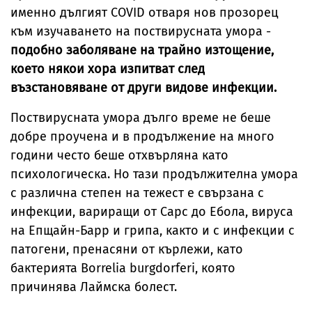
именно дългият COVID отваря нов прозорец
към изучаването на поствирусната умора -
подобно заболяване на трайно изтощение,
което някои хора изпитват след
възстановяване от други видове инфекции.
Поствирусната умора дълго време не беше
добре проучена и в продължение на много
години често беше отхвърляна като
психологическа. Но тази продължителна умора
с различна степен на тежест е свързана с
инфекции, вариращи от Сарс до Ебола, вируса
на Епщайн-Барр и грипа, както и с инфекции с
патогени, пренасяни от кърлежи, като
бактерията Borrelia burgdorferi, която
причинява Лаймска болест.