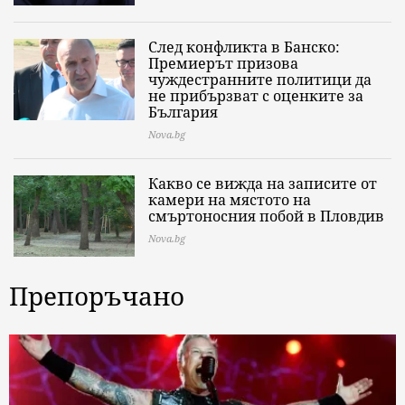
След конфликта в Банско:
Премиерът призова
чуждестранните политици да
не прибързват с оценките за
България
Nova.bg
Какво се вижда на записите от
камери на мястото на
смъртоносния побой в Пловдив
Nova.bg
Препоръчано