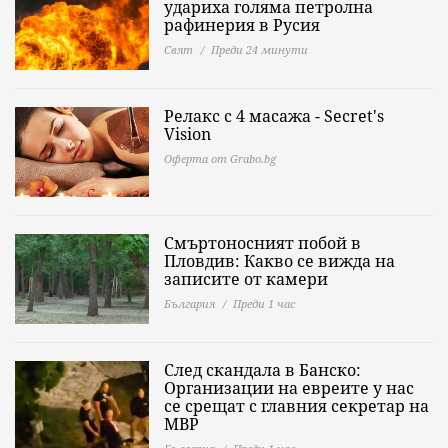
удариха голяма петролна
рафинерия в Русия
Свят
Преди 24 минути
Релакс с 4 масажа - Secret's
Vision
Оферта от Grabo.bg
Смъртоносният побой в
Пловдив: Какво се вижда на
записите от камери
България
Преди 1 час
След скандала в Банско:
Организации на евреите у нас
се срещат с главния секретар на
МВР