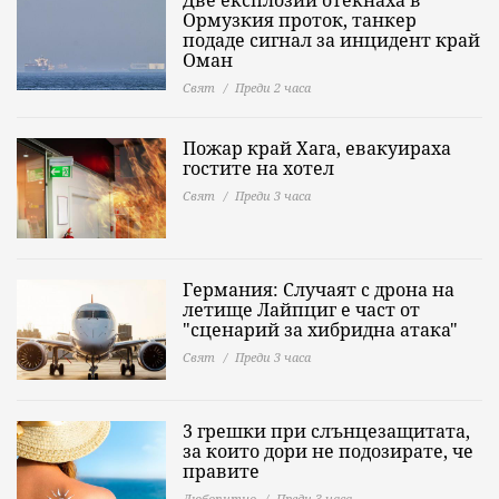
Ормузкия проток, танкер
подаде сигнал за инцидент край
Оман
Свят
Преди 2 часа
Пожар край Хага, евакуираха
гостите на хотел
Свят
Преди 3 часа
Германия: Случаят с дрона на
летище Лайпциг е част от
"сценарий за хибридна атака"
Свят
Преди 3 часа
3 грешки при слънцезащитата,
за които дори не подозирате, че
правите
Любопитно
Преди 3 часа