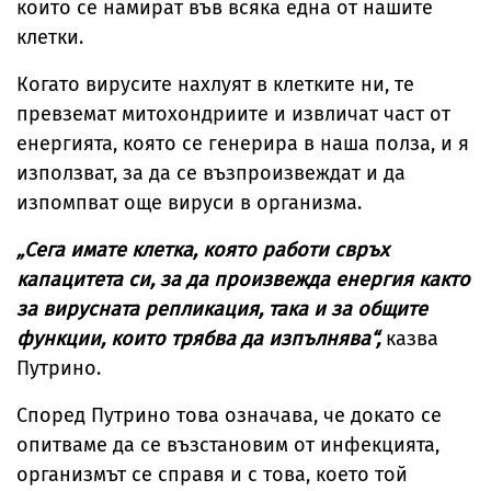
които се намират във всяка една от нашите
клетки.
Когато вирусите нахлуят в клетките ни, те
превземат митохондриите и извличат част от
енергията, която се генерира в наша полза, и я
използват, за да се възпроизвеждат и да
изпомпват още вируси в организма.
„Сега имате клетка, която работи свръх
капацитета си, за да произвежда енергия както
за вирусната репликация, така и за общите
функции, които трябва да изпълнява“,
казва
Путрино.
Според Путрино това означава, че докато се
опитваме да се възстановим от инфекцията,
организмът се справя и с това, което той