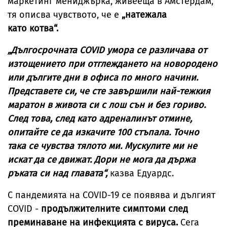
маркетинг мениджърка, живееща в Амстердам,
тя описва чувството, че е
„натежала
като котва“.
„Дългосрочната COVID умора се различава от
изтощението при отглеждането на новородено
или дългите дни в офиса по много начини.
Представете си, че сте завършили най-тежкия
маратон в живота си с лош сън и без гориво.
След това, след като адреналинът отмине,
опитайте се да изкачите 100 стъпала. Точно
така се чувства тялото ми. Мускулите ми не
искат да се движат. Дори не мога да държа
ръката си над главата“,
казва Едуардс.
С пандемията на COVID-19 се появява и дългият
COVID -
продължителните симптоми след
преминаване на инфекцията с вируса.
Сега