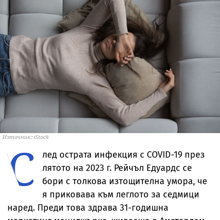
Източник: iStock
С
лед острата инфекция с COVID-19 през
лятото на 2023 г. Рейчъл Едуардс се
бори с толкова изтощителна умора, че
я приковава към леглото за седмици
наред. Преди това здрава 31-годишна