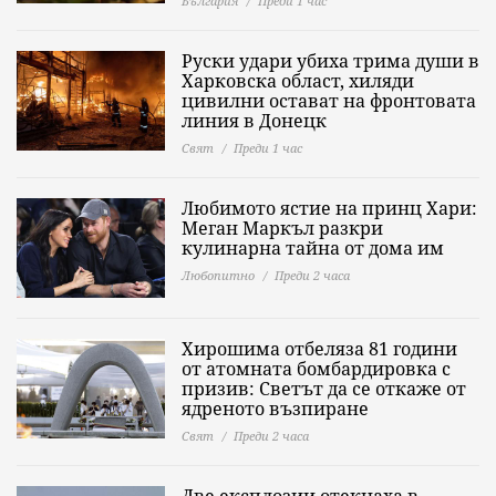
България
Преди 1 час
Руски удари убиха трима души в
Харковска област, хиляди
цивилни остават на фронтовата
линия в Донецк
Свят
Преди 1 час
Любимото ястие на принц Хари:
Меган Маркъл разкри
кулинарна тайна от дома им
Любопитно
Преди 2 часа
Хирошима отбеляза 81 години
от атомната бомбардировка с
призив: Светът да се откаже от
ядреното възпиране
Свят
Преди 2 часа
Две експлозии отекнаха в