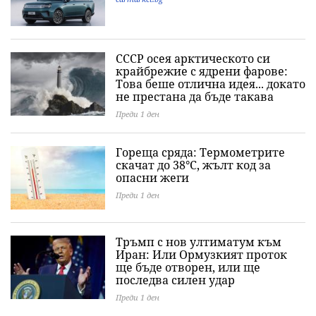
СССР осея арктическото си
крайбрежие с ядрени фарове:
Това беше отлична идея... докато
не престана да бъде такава
Преди 1 ден
Гореща сряда: Термометрите
скачат до 38°C, жълт код за
опасни жеги
Преди 1 ден
Тръмп с нов ултиматум към
Иран: Или Ормузкият проток
ще бъде отворен, или ще
последва силен удар
Преди 1 ден