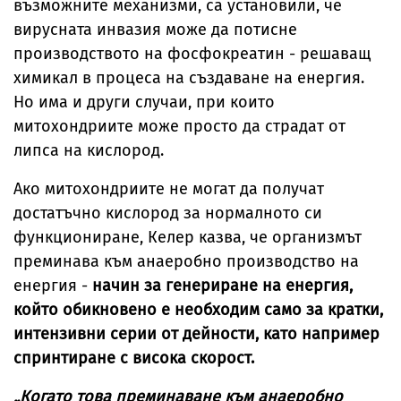
възможните механизми, са установили, че
вирусната инвазия може да потисне
производството на фосфокреатин - решаващ
химикал в процеса на създаване на енергия.
Но има и други случаи, при които
митохондриите може просто да страдат от
липса на кислород.
Ако митохондриите не могат да получат
достатъчно кислород за нормалното си
функциониране, Келер казва, че организмът
преминава към анаеробно производство на
енергия -
начин за генериране на енергия,
който обикновено е необходим само за кратки,
интензивни серии от дейности, като например
спринтиране с висока скорост.
„Когато това преминаване към анаеробно