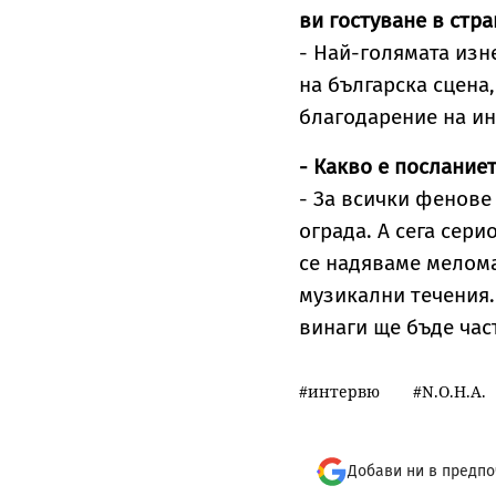
ви гостуване в стра
- Най-голямата изн
на българска сцена
благодарение на ин
- Какво е послание
- За всички фенове 
ограда. А сега сери
се надяваме мелома
музикални течения.
винаги ще бъде част
интервю
N.O.H.A.
Добави ни в предпо