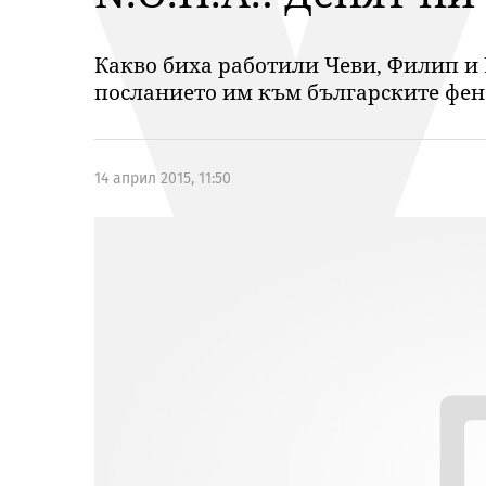
Какво биха работили Чеви, Филип и 
посланието им към българските фенов
14 април 2015, 11:50