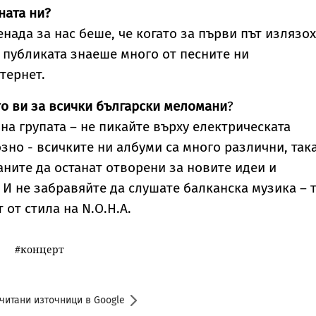
ната ни?
енада за нас беше, че когато за първи път излязо
, публиката знаеше много от песните ни
тернет.
то ви за всички български меломани
?
на групата – не пикайте върху електрическата
озно - всичките ни албуми са много различни, так
ните да останат отворени за новите идеи и
 И не забравяйте да слушате балканска музика – 
 от стила на N.O.H.A.
концерт
читани източници в Google