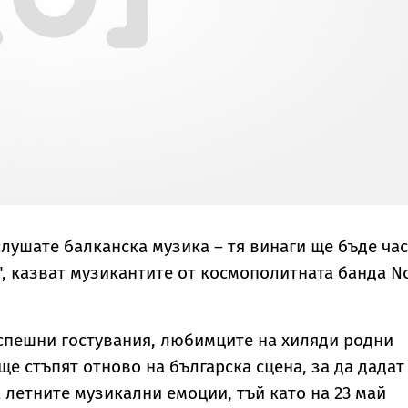
слушате балканска музика – тя винаги ще бъде час
.", казват музикантите от космополитната банда N
спешни гостувания, любимците на хиляди родни
ще стъпят отново на българска сцена, за да дадат
 летните музикални емоции, тъй като на 23 май