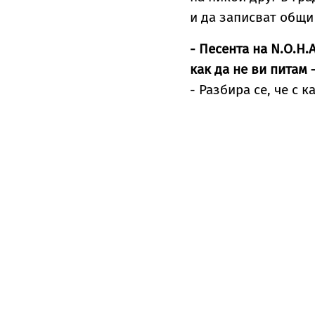
и да записват общи 
- Песента на N.O.H.
как да не ви питам
- Разбира се, че с к