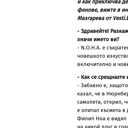
и как приключва де
фенове, вижте в ин
Мазгарева от Vesti.
- Здравейте! Разка
значи името ви?
- N.O.H.A. е съкрате
човешкото изкуство
включително и чов
- Как се срещнахте 
- Забавно е, защот
казал, че в Нюрнбе
самолета, открил, ч
е опитал късмета в
Филип Ноа е видял 
на никой друг в гр