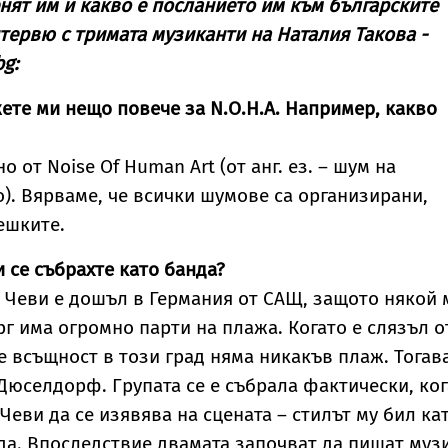
нят им и какво е посланието им към българските
тервю с тримата музиканти на Наталия Такова -
bg:
жете ми нещо повече за N.O.H.A. Например, какво
но от Noise Of Human Art (от анг. ез. – шум на
). Вярваме, че всички шумове са организирани,
ешките.
и се събрахте като банда?
о Чеви е дошъл в Германия от САЩ, защото някой 
рг има огромно парти на плажа. Когато е слязъл о
е всъщност в този град няма никакъв плаж. Тогав
 Дюселдорф. Групата се е събрала фактически, ко
Чеви да се изявява на сцената – стилът му бил ка
ада. Впоследствие двамата започват да пишат муз