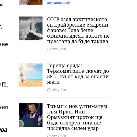
а
dogsandcats.bg
СССР осея арктическото
си крайбрежие с ядрени
,
фарове: Това беше
отлична идея... докато не
престана да бъде такава
ние
Преди 1 ден
Гореща сряда:
Термометрите скачат до
38°C, жълт код за опасни
жеги
fé,
Преди 1 ден
Тръмп с нов ултиматум
ния
към Иран: Или
Ормузкият проток ще
бъде отворен, или ще
последва силен удар
чва
Преди 1 ден