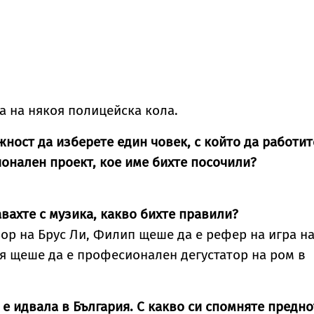
ка на някоя полицейска кола.
жност да изберете един човек, с който да работит
онален проект, кое име бихте посочили?
авахте с музика, какво бихте правили?
ьор на Брус Ли, Филип щеше да е рефер на игра н
ая щеше да е професионален дегустатор на ром в
т е идвала в България. С какво си спомняте предн