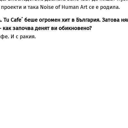
проекти и така Noise of Human Art се е родила.
A. Tu Cafe´ беше огромен хит в България. Затова н
 – как започва денят ви обикновено?
афе. И с ракия.