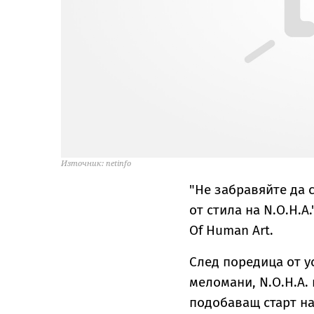
Източник: netinfo
"Не забравяйте да 
от стила на N.O.H.A
Of Human Art.
След поредица от у
меломани, N.O.H.A. 
подобаващ старт на