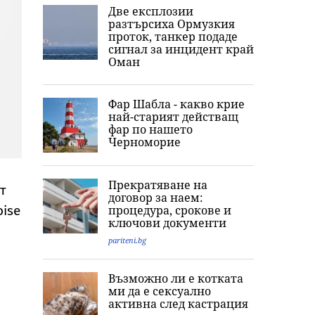
Две експлозии
разтърсиха Ормузкия
проток, танкер подаде
сигнал за инцидент край
Оман
Фар Шабла - какво крие
най-старият действащ
фар по нашето
Черноморие
Прекратяване на
т
договор за наем:
oise
процедура, срокове и
ключови документи
pariteni.bg
Възможно ли е котката
ми да е сексуално
активна след кастрация