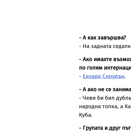
- А как завършва?
- На задната седал
- Ако имахте възмо
по голям интернаци
-
Едуард Сноудън
.
- А ако не се заним
- Чеви би бил дубл
народна топка, а К
Куба.
- Групата и друг пъ