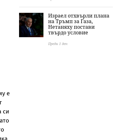
Израел отхвърли плана
на Тръмп за Газа,
Нетаняху постави
твърдо условие
Преди 1 ден
му е
т
а си
гато
то
ика