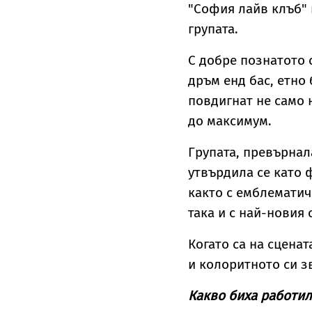
"София лайв клъб" 
групата.
С добре познатото 
дръм енд бас, етно 
повдигнат не само 
до максимум.
Групата, превърнал
утвърдила се като 
както с емблематични
така и с най-новия 
Когато са на сценат
и колоритното си з
Какво биха работил