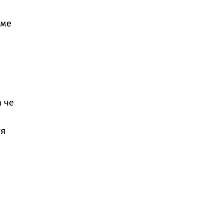
хме
а че
тя