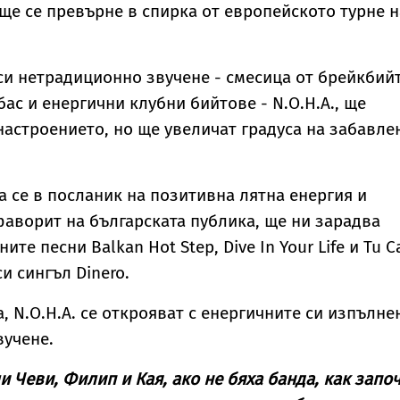
ще се превърне в спирка oт европейското турне н
си нетрадиционно звучене - смесица от брейкбийт
бас и енергични клубни бийтове - N.O.H.A., ще
настроението, но ще увеличат градуса на забавле
а се в посланик на позитивна лятна енергия и
фаворит на българската публика, ще ни зарадва
те песни Balkan Hot Step, Dive In Your Life и Tu Ca
си сингъл Dinero.
а, N.O.H.A. се открояват с енергичните си изпълне
вучене.
и Чеви, Филип и Кая, ако не бяха банда, как запо