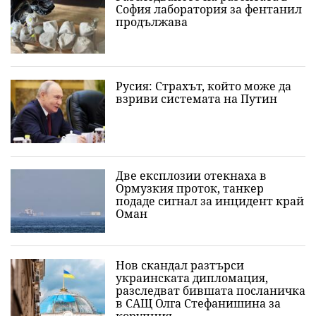
София лаборатория за фентанил
продължава
Русия: Страхът, който може да
взриви системата на Путин
Две експлозии отекнаха в
Ормузкия проток, танкер
подаде сигнал за инцидент край
Оман
Нов скандал разтърси
украинската дипломация,
разследват бившата посланичка
в САЩ Олга Стефанишина за
корупция