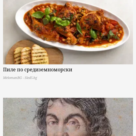
Пиле по средиземноморски
MelomanBG - Sled5.bg