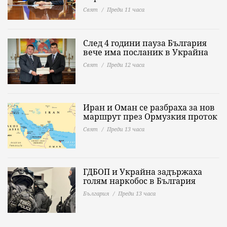
Свят
Преди 11 часа
След 4 години пауза България
вече има посланик в Украйна
Свят
Преди 12 часа
Иран и Оман се разбраха за нов
маршрут през Ормузкия проток
Свят
Преди 13 часа
ГДБОП и Украйна задържаха
голям наркобос в България
България
Преди 13 часа