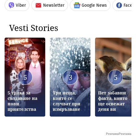
Viber
Newsletter
Google News
Faceb
Vesti Stories
5
3
5
5 трика за
Три неща,
Пет забавни
създаване на
които се
факта, които
нови
случват при
ще освежат
приятелства
измръзване
деня ви