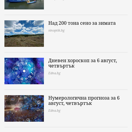
Над 200 тона сено за зимата
sinoptik.bg
Дневен хороскоп за 6 август,
четвъртък
Edna.bg
Нумерологична прогноза за 6
август, четвъртък
Edna.bg