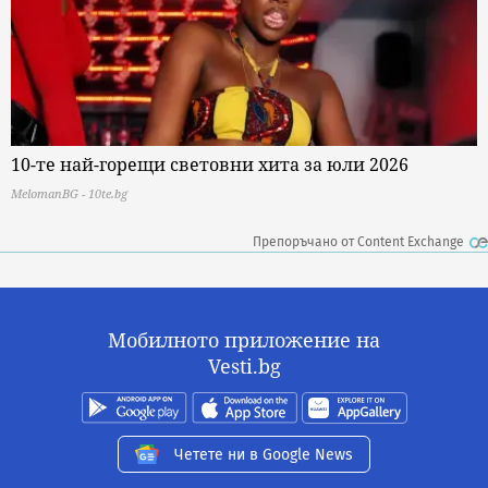
10-те най-горещи световни хита за юли 2026
MelomanBG - 10te.bg
Препоръчано от Content Exchange
Мобилното приложение на
Vesti.bg
Четете ни в Google News