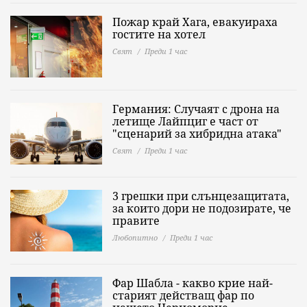
Пожар край Хага, евакуираха
гостите на хотел
Свят
Преди 1 час
Германия: Случаят с дрона на
летище Лайпциг е част от
"сценарий за хибридна атака"
Свят
Преди 1 час
3 грешки при слънцезащитата,
за които дори не подозирате, че
правите
Любопитно
Преди 1 час
Фар Шабла - какво крие най-
старият действащ фар по