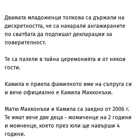
Двамата младоженци толкова са държали на
дискретността, че са накарали ангажираните
по сватбата да подпишат декларации за
поверителност.
Те са пазели в тайна церемонията и от някои
гости.
Камила е приела фамилното име на съпруга си
и вече официално е Камила Макконъхи.
Матю Макконъхи и Камила са заедно от 2006 г.
Те имат вече две деца - момиченце на 2 години
и момченце, което през юли ще навърши 4
години.