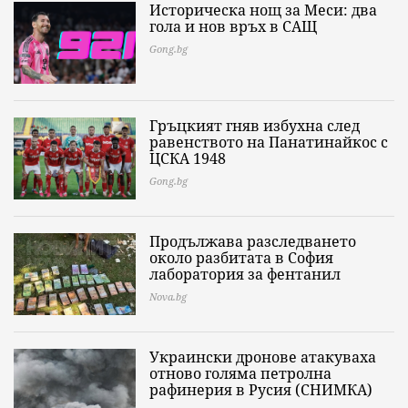
Историческа нощ за Меси: два
гола и нов връх в САЩ
Gong.bg
Гръцкият гняв избухна след
равенството на Панатинайкос с
ЦСКА 1948
Gong.bg
Продължава разследването
около разбитата в София
лаборатория за фентанил
Nova.bg
Украински дронове атакуваха
отново голяма петролна
рафинерия в Русия (СНИМКА)