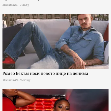
MelomanBG - 10te.bg
Ромео Бекъм носи новото лице на денима
MelomanBG - Sled5.bg