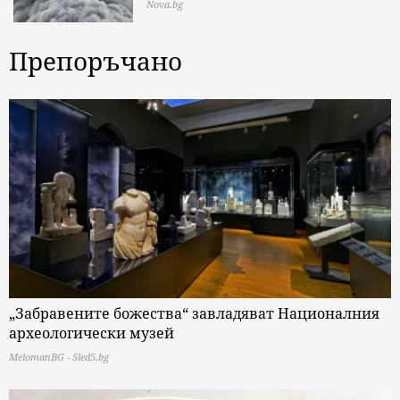
Nova.bg
Препоръчано
„Забравените божества“ завладяват Националния
археологически музей
MelomanBG - Sled5.bg