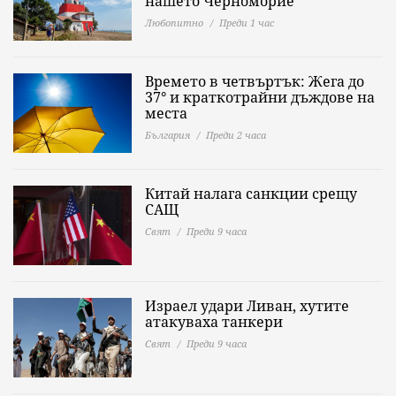
нашето Черноморие
Любопитно
Преди 1 час
Времето в четвъртък: Жега до
37° и краткотрайни дъждове на
места
България
Преди 2 часа
Китай налага санкции срещу
САЩ
Свят
Преди 9 часа
Израел удари Ливан, хутите
атакуваха танкери
Свят
Преди 9 часа