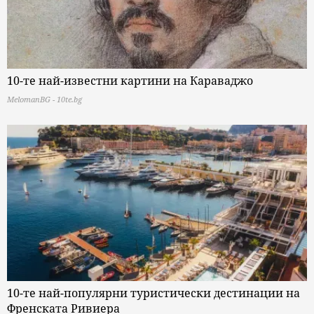
10-те най-известни картини на Караваджо
MelomanBG - 10te.bg
10-те най-популярни туристически дестинации на
Френската Ривиера