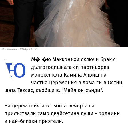
Източник: ЕПА/БГНЕС
ю
М�
�ю Макконъхи сключи брак с
дългогодишната си партньорка
манекенката Камила Алвиш на
частна церемония в дома си в Остин,
щата Тексас, съобщи в. "Мейл он сънди".
На церемонията в събота вечерта са
присъствали само двайсетина души - роднини
и най-близки приятели.