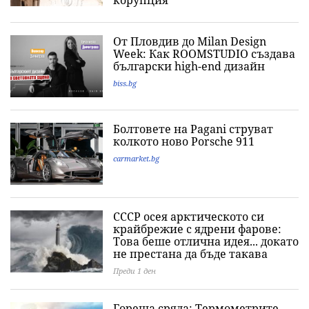
От Пловдив до Milan Design
Week: Как ROOMSTUDIO създава
български high-end дизайн
biss.bg
Болтовете на Pagani струват
колкото ново Porsche 911
carmarket.bg
СССР осея арктическото си
крайбрежие с ядрени фарове:
Това беше отлична идея... докато
не престана да бъде такава
Преди 1 ден
Гореща сряда: Термометрите