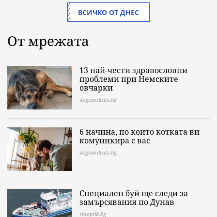
ВСИЧКО ОТ ДНЕС
От мрежата
13 най-чести здравословни
проблеми при Немските
овчарки
dogsandcats.bg
6 начина, по които котката ви
комуникира с вас
dogsandcats.bg
Специален буй ще следи за
замърсявания по Дунав
sinoptik.bg