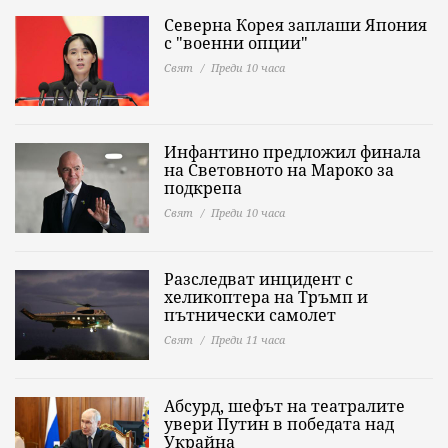
Северна Корея заплаши Япония
с "военни опции"
Свят
Преди 10 часа
Инфантино предложил финала
на Световното на Мароко за
подкрепа
Свят
Преди 10 часа
Разследват инцидент с
хеликоптера на Тръмп и
пътнически самолет
Свят
Преди 11 часа
Абсурд, шефът на театралите
увери Путин в победата над
Украйна