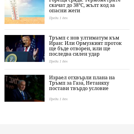
скачат до 38°C, жълт код за
опасни жеги
Преди 1 ден
Тръмп с нов ултиматум към
Иран: Или Ормузкият проток
ще бъде отворен, или ще
последва силен удар
Преди 1 ден
Израел отхвърли плана на
Тръмп за Газа, Нетаняху
постави твърдо условие
Преди 1 ден