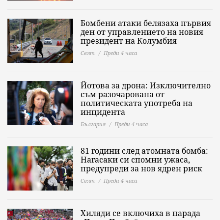
Бомбени атаки белязаха първия
ден от управлението на новия
президент на Колумбия
Свят
Преди 4 часа
Йотова за дрона: Изключително
съм разочарована от
политическата употреба на
инцидента
България
Преди 4 часа
81 години след атомната бомба:
Нагасаки си спомни ужаса,
предупреди за нов ядрен риск
Свят
Преди 4 часа
Хиляди се включиха в парада