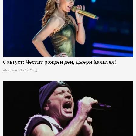
6 август: Честит рожден ден, Джери Халиуел!
MelomanBG - Sled5.bg