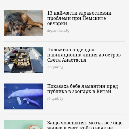
13 най-чести здравословни
проблеми при Немските
овчарки
dogsandcats.bg
Положиха подводна
навигационна линия до остров
Света Анастасия
sinoptik.bg
Показаха бебе ламантин пред
публика в зоопарк в Китай
sinoptik.bg
Защо човешкият мозък все още
живее в свят, който вече не