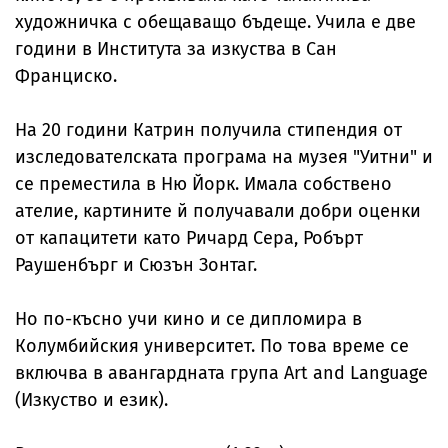
художничка с обещаващо бъдеще. Учила е две
години в Института за изкуства в Сан
Франциско.
На 20 години Катрин получила стипендия от
изследователската програма на музея "Уитни" и
се преместила в Ню Йорк. Имала собствено
ателие, картините й получавали добри оценки
от капацитети като Ричард Сера, Робърт
Раушенбърг и Сюзън Зонтаг.
Но по-късно учи кино и се дипломира в
Колумбийския университет. По това време се
включва в авангардната група Art and Language
(Изкуство и език).