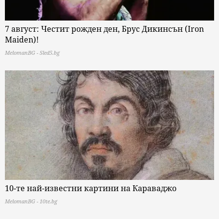
7 август: Честит рожден ден, Брус Дикинсън (Iron
Maiden)!
MelomanBG - Sled5.bg
10-те най-известни картини на Караваджо
MelomanBG - 10te.bg