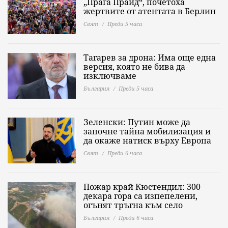
„Прага Прайд“, почетоха
жертвите от атентата в Берлин
Свят
Преди 5 часа
Тагарев за дрона: Има още една
версия, която не бива да
изключваме
България
Преди 5 часа
Зеленски: Путин може да
започне тайна мобилизация и
да окаже натиск върху Европа
Свят
Преди 6 часа
Пожар край Кюстендил: 300
декара гора са изпепелени,
огънят тръгна към село
България
Преди 6 часа