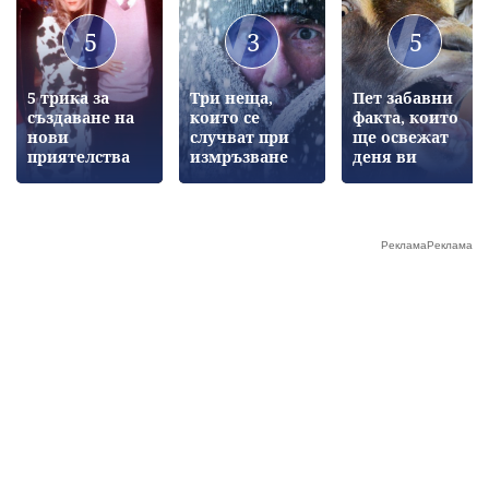
5
3
5
5 трика за
Три неща,
Пет забавни
създаване на
които се
факта, които
нови
случват при
ще освежат
приятелства
измръзване
деня ви