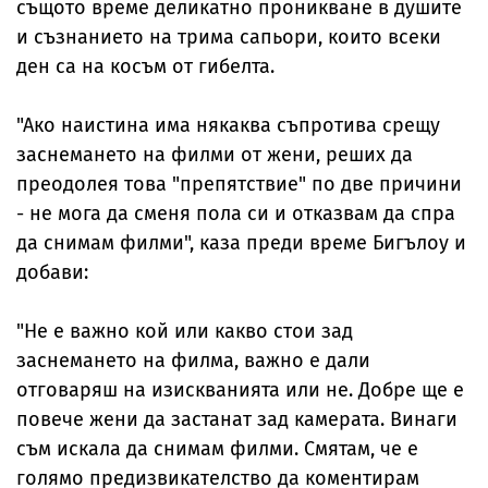
същото време деликатно проникване в душите
и съзнанието на трима сапьори, които всеки
ден са на косъм от гибелта.
"Ако наистина има някаква съпротива срещу
заснемането на филми от жени, реших да
преодолея това "препятствие" по две причини
- не мога да сменя пола си и отказвам да спра
да снимам филми", каза преди време Бигълоу и
добави:
"Не е важно кой или какво стои зад
заснемането на филма, важно е дали
отговаряш на изискванията или не. Добре ще е
повече жени да застанат зад камерата. Винаги
съм искала да снимам филми. Смятам, че е
голямо предизвикателство да коментирам