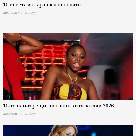
10 съвета за здравословно лято
MelomanBG - 10te.bg
10-те най-горещи световни хита за юли 2026
MelomanBG - 10te.bg