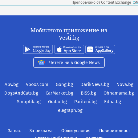
Препоръчано от Content Exchange
Мобилното приложение на
Vesti.bg
Четете ни в Google News
Abv.bg
Vbox7.com
Gong.bg
DarikNews.bg
Nova.bg
DogsAndCats.bg
CarMarket.bg
BISS.bg
Ohnamama.bg
Sinoptik.bg
Grabo.bg
Pariteni.bg
Edna.bg
Telegraph.bg
За нас
За реклама
Общи условия
Поверителност