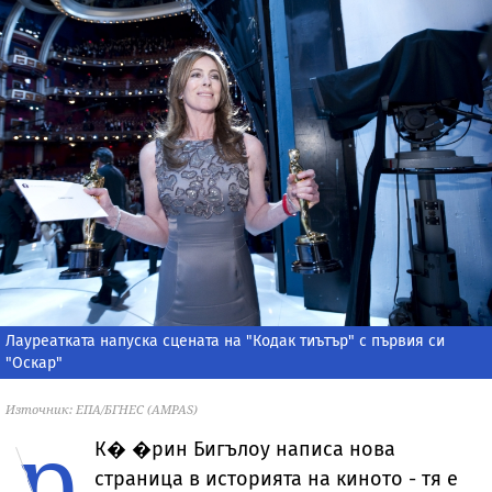
Лауреатката напуска сцената на "Кодак тиътър" с първия си
"Оскар"
Източник: ЕПА/БГНЕС (AMPAS)
р
К�
�рин Бигълоу написа нова
страница в историята на киното - тя е