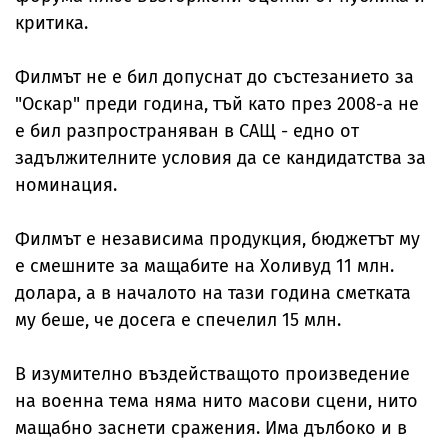
критика.
Филмът не е бил допуснат до състезанието за
"Оскар" преди година, тъй като през 2008-а не
е бил разпространяван в САЩ - едно от
задължителните условия да се кандидатства за
номинация.
Филмът е независима продукция, бюджетът му
е смешните за мащабите на Холивуд 11 млн.
долара, а в началото на тази година сметката
му беше, че досега е спечелил 15 млн.
В изумително въздействащото произведение
на военна тема няма нито масови сцени, нито
мащабно заснети сражения. Има дълбоко и в