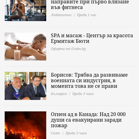
направите при първо влизане
във фитнеса
Любопитно
Преди 1 час
SPA и масаж - Център за красота
Ермитаж Бюти
Оферта от Grabo.bg
Борисов: Трябва да развиваме
военната си индустрия, в
момента това не се прави
България
Преди 3 часа
Огнен ад в Канада: Над 20 000
души са евакуирани заради
пожар
Свят
Преди 3 часа