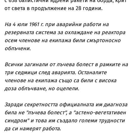
с 658 балистични ядрени ракети на борда, крит
от света в продължение на 28 години.
На 4 юли 1961 г. при аварийни работи на
резервната система за охлаждане на реактора
осем членове на екипажа били смъртоносно
облъчени.
Всички загинали от лъчева болест в рамките на
три седмици след аварията. Останалите
членове на екипажа също са били с висока
доза облъчване, но оцелели.
Заради секретността официалната им диагноза
била не "лъчева болест", а "астено-вегетативен
синдром" и това им създало големи трудности
да си намерят работа
.