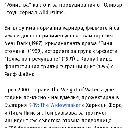
"Убийства", както и за продуцирания от Оливър
Стоун сериал Wild Palms.
Бигълоу има нормална кариера, филмите й са
имали досега приличен успех - вампирския
Near Dark (1987), криминалната драма "Синя
стомана" (1989), историята за група сърфисти
"Точка на пречупване" (1991) с Киану Рийвс,
фантастичния трилър "Странни дни" (1995) с
Ралф Файнс.
През 2000 г. прави The Weight of Water, а две
години по-късно - нашумелия, прожектиран в
България
K-19: The Widowmaker
с Харисън Форд
и Лиъм Нийсън. Той разказва за трагичен
инцидент със съветска атомна подводница