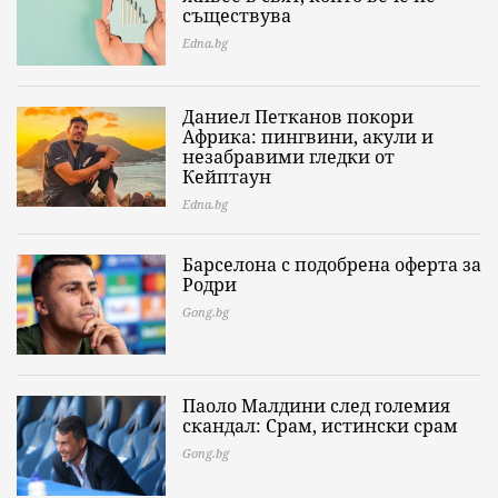
съществува
Edna.bg
Даниел Петканов покори
Африка: пингвини, акули и
незабравими гледки от
Кейптаун
Edna.bg
Барселона с подобрена оферта за
Родри
Gong.bg
Паоло Малдини след големия
скандал: Срам, истински срам
Gong.bg