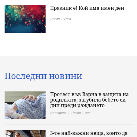
Празник е! Кой има имен ден
Преди 7 часа
Последни новини
Протест във Варна в защита на
родилката, загубила бебето си
дни преди раждането
България
Преди 1 час
3-те най-важни неща, които да