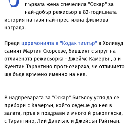
първата жена спечелила "Оскар" за
най-добър режисьор в 82-годишната
история на тази най-престижна филмова
награда.
Преди
церемонията в "Кодак тиътър"
в Холивуд
самият Мартин Скорсезе, бившият съпруг на
отличената режисьорка - Джеймс Камерън, а и
Куентин Тарантино прогнозираха, че отличието
ще бъде връчено именно на нея.
В надпреварата за "Оскар" Бигълоу успя да се
пребори с Камерън, който седеше до нея в
залата, пръв я поздрави и много й ръкопляска,
с Тарантино, Лий Даниълс и Джейсън Райтман.