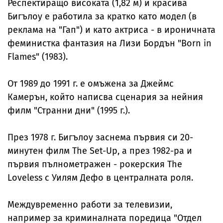
Респектиращо високата (1,82 м) и красива
Бигълоу е работила за кратко като модел (в
реклама на "Гап") и като актриса - в ироничната
феминистка фантазия на Лизи Бордън "Born in
Flames" (1983).
От 1989 до 1991 г. е омъжена за Джеймс
Камерън, който написва сценария за нейния
филм "Странни дни" (1995 г.).
През 1978 г. Бигълоу заснема първия си 20-
минутен филм The Set-Up, а през 1982-ра и
първия пълнометражен - рокерския The
Loveless с Уилям Дефо в централната роля.
Междувременно работи за телевизии,
например за криминалната поредица "Отдел