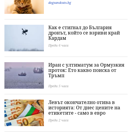
dogsandcats.bg
Как е стигнал до България
дронът, който се взриви край
Кардам
Преди 6 часа
Иран с ултиматум за Ормузкия
проток: Ето какво поиска от
Тръмп
Преди 5 часа
Левът окончателно отива в
историята: Oт днес цените на
етикетите - само в евро
Преди 2 часа