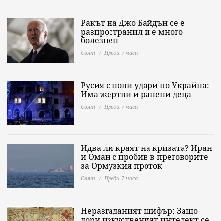
Ракът на Джо Байдън се е
разпространил и е много
болезнен
Свят
Преди 7 часа
Русия с нови удари по Украйна:
Има жертви и ранени деца
Свят
Преди 7 часа
Идва ли краят на кризата? Иран
и Оман с пробив в преговорите
за Ормузкия проток
Свят
Преди 7 часа
Неразгаданият шифър: Защо
дори изкуственият интелект се