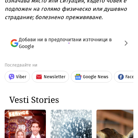
означава място или ситуация, където човек е
подложен на голямо физическо или душевно
страдание; болезнено преживяване.
Добави ни в предпочитани източници в
Google
Последвайте ни
Viber
Newsletter
Google News
Faceb
Vesti Stories