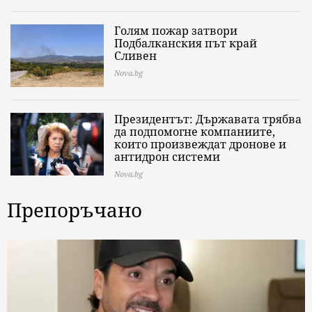
Голям пожар затвори
Подбалканския път край
Сливен
Nova.bg
Президентът: Държавата трябва
да подпомогне компаниите,
които произвеждат дронове и
антидрон системи
Nova.bg
Препоръчано