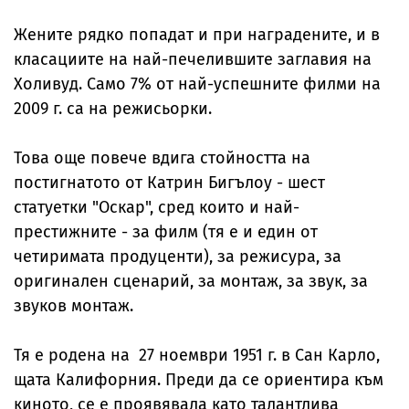
Жените рядко попадат и при наградените, и в
класациите на най-печелившите заглавия на
Холивуд. Само 7% от най-успешните филми на
2009 г. са на режисьорки.
Това още повече вдига стойността на
постигнатото от Катрин Бигълоу - шест
статуетки "Оскар", сред които и най-
престижните - за филм (тя е и един от
четиримата продуценти), за режисура, за
оригинален сценарий, за монтаж, за звук, за
звуков монтаж.
Тя е родена на 27 ноември 1951 г. в Сан Карло,
щата Калифорния. Преди да се ориентира към
киното, се е проявявала като талантлива