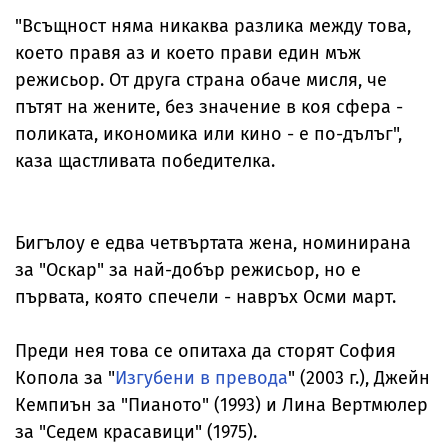
"Всъщност няма никаква разлика между това,
което правя аз и което прави един мъж
режисьор. От друга страна обаче мисля, че
пътят на жените, без значение в коя сфера -
поликата, икономика или кино - е по-дълъг",
каза щастливата победителка.
Бигълоу е едва четвъртата жена, номинирана
за "Оскар" за най-добър режисьор, но е
първата, която спечели - навръх Осми март.
Преди нея това се опитаха да сторят София
Копола за "
Изгубени в превода
" (2003 г.), Джейн
Кемпиън за "Пианото" (1993) и Лина Вертмюлер
за "Седем красавици" (1975).