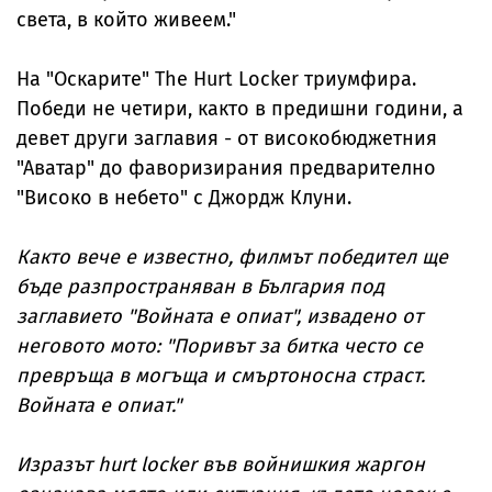
света, в който живеем."
На "Оскарите" The Hurt Locker триумфира.
Победи не четири, както в предишни години, а
девет други заглавия - от високобюджетния
"Аватар" до фаворизирания предварително
"Високо в небето" с Джордж Клуни.
Както вече е известно, филмът победител ще
бъде разпространяван в България под
заглавието "Войната е опиат", извадено от
неговото мото: "Поривът за битка често се
превръща в могъща и смъртоносна страст.
Войната е опиат."
Изразът hurt locker във войнишкия жаргон