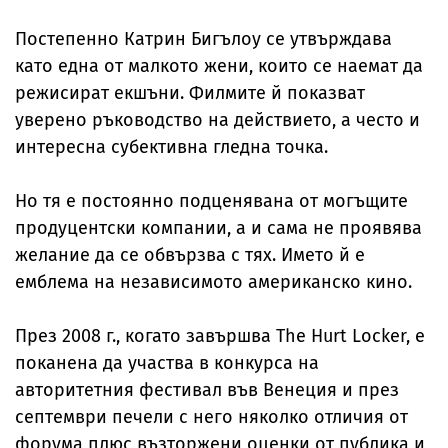
Постепенно Катрин Бигълоу се утвърждава
като една от малкото жени, които се наемат да
режисират екшъни. Филмите й показват
уверено ръководство на действието, а често и
интересна субективна гледна точка.
Но тя е постоянно подценявана от могъщите
продуцентски компании, а и сама не проявява
желание да се обвързва с тях. Името й е
емблема на независимото американско кино.
През 2008 г., когато завършва The Hurt Locker, е
поканена да участва в конкурса на
авторитетния фестивал във Венеция и през
септември печели с него няколко отличия от
форума плюс възторжени оценки от публика и