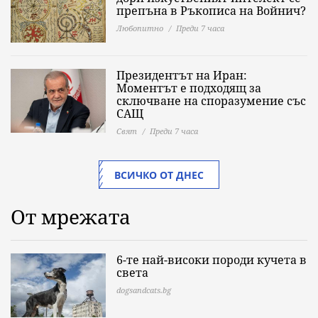
препъна в Ръкописа на Войнич?
Любопитно
Преди 7 часа
Президентът на Иран:
Моментът е подходящ за
сключване на споразумение със
САЩ
Свят
Преди 7 часа
ВСИЧКО ОТ ДНЕС
От мрежата
6-те най-високи породи кучета в
света
dogsandcats.bg