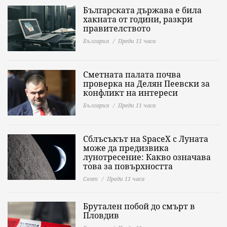
Българската държава е била
хакната от години, разкри
правителството
България
Преди 11 часа
Сметната палата почва
проверка на Делян Пеевски за
конфликт на интереси
България
Преди 11 часа
Сблъсъкът на SpaceX с Луната
може да предизвика
лунотресение: Какво означава
това за повърхността
Свят
Преди 11 часа
Брутален побой до смърт в
Пловдив