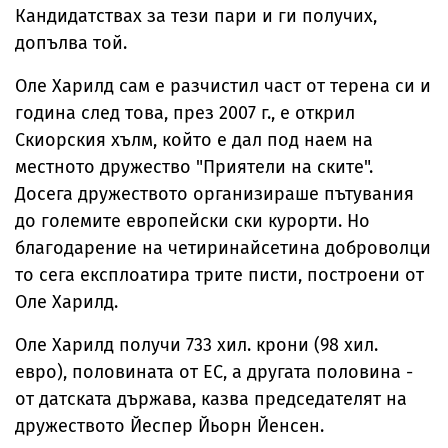
Кандидатствах за тези пари и ги получих,
допълва той.
Оле Харилд сам е разчистил част от терена си и
година след това, през 2007 г., е открил
Скиорския хълм, който е дал под наем на
местното дружество "Приятели на ските".
Досега дружеството организираше пътувания
до големите европейски ски курорти. Но
благодарение на четиринайсетина доброволци
то сега експлоатира трите писти, построени от
Оле Харилд.
Оле Харилд получи 733 хил. крони (98 хил.
евро), половината от ЕС, а другата половина -
от датската държава, казва председателят на
дружеството Йеспер Йьорн Йенсен.