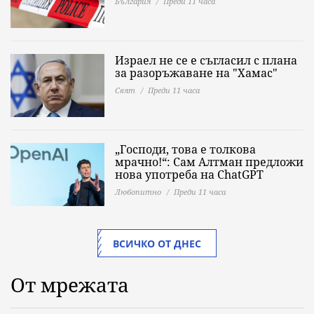
България
Преди 11 часа
Израел не се е съгласил с плана
за разоръжаване на "Хамас"
Свят
Преди 11 часа
„Господи, това е толкова
мрачно!“: Сам Алтман предложи
нова употреба на ChatGPT
Любопитно
Преди 11 часа
ВСИЧКО ОТ ДНЕС
От мрежата