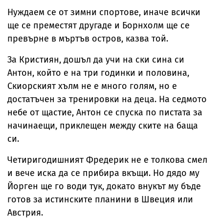
Нуждаем се от зимни спортове, иначе всички
ще се преместят другаде и Борнхолм ще се
превърне в мъртъв остров, казва той.
За Кристиян, дошъл да учи на ски сина си
Антон, който е на три годинки и половина,
Скиорският хълм не е много голям, но е
достатъчен за тренировки на деца. На седмото
небе от щастие, Антон се спуска по пистата за
начинаещи, приклещен между ските на баща
си.
Четиригодишният Фредерик не е толкова смел
и вече иска да се прибира вкъщи. Но дядо му
Йорген ще го води тук, докато внукът му бъде
готов за истинските планини в Швеция или
Австрия.