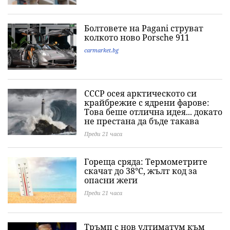
Болтовете на Pagani струват
колкото ново Porsche 911
carmarket.bg
СССР осея арктическото си
крайбрежие с ядрени фарове:
Това беше отлична идея... докато
не престана да бъде такава
Преди 21 часа
Гореща сряда: Термометрите
скачат до 38°C, жълт код за
опасни жеги
Преди 21 часа
Тръмп с нов ултиматум към