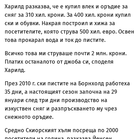
Харилд разказва, че е купил влек и оръдие за
сняг за 310 хил. крони. За 400 хил. крони купил
ски и обувки. Накрая построил и хижа за
посетителите, която струва 500 хил. евро. Освен
това прокарал вода и ток до пистите.
Всичко това ми струваше почти 2 млн. крони.
Платих останалото от джоба си, споделя
Харилд.
През 2010 г. ски пистите на Борнхолд работеха
35 дни, а настоящият сезон започна на 29
януари след три дни производство на
изкуствен сняг и разпръскването му чрез
снежното оръдие.
Средно Скиорският хълм посреща по 2000
посетители на година, разказва Йенсен.