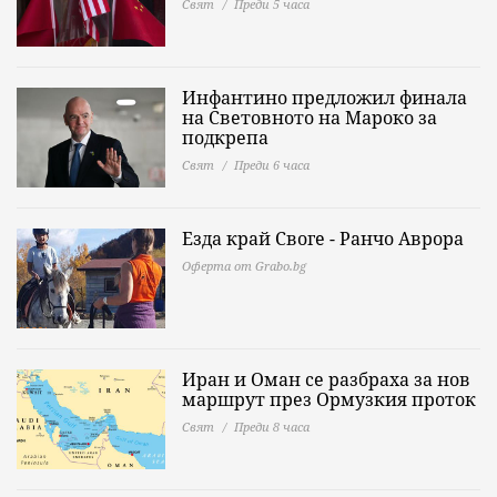
Свят
Преди 5 часа
Инфантино предложил финала
на Световното на Мароко за
подкрепа
Свят
Преди 6 часа
Езда край Своге - Ранчо Аврора
Оферта от Grabo.bg
Иран и Оман се разбраха за нов
маршрут през Ормузкия проток
Свят
Преди 8 часа