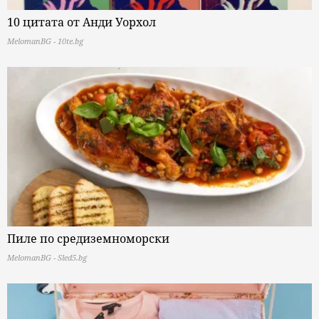
10 цитата от Анди Уорхол
MelomanBG - 10te.bg
Пиле по средиземноморски
MelomanBG - Sled5.bg