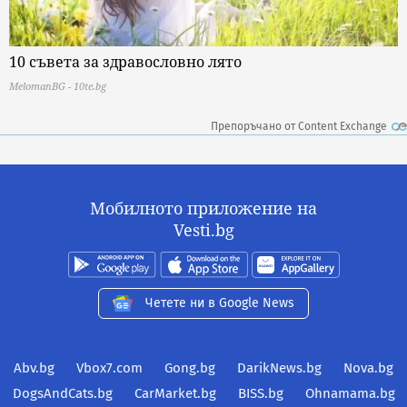
10 съвета за здравословно лято
MelomanBG - 10te.bg
Препоръчано от Content Exchange
Мобилното приложение на
Vesti.bg
Четете ни в Google News
Abv.bg
Vbox7.com
Gong.bg
DarikNews.bg
Nova.bg
DogsAndCats.bg
CarMarket.bg
BISS.bg
Ohnamama.bg