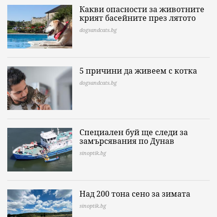
Какви опасности за животните
крият басейните през лятото
dogsandcats.bg
5 причини да живеем с котка
dogsandcats.bg
Специален буй ще следи за
замърсявания по Дунав
sinoptik.bg
Над 200 тона сено за зимата
sinoptik.bg