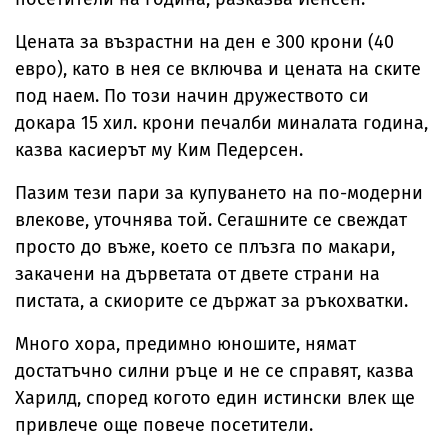
Цената за възрастни на ден е 300 крони (40
евро), като в нея се включва и цената на ските
под наем. По този начин дружеството си
докара 15 хил. крони печалби миналата година,
казва касиерът му Ким Педерсен.
Пазим тези пари за купуването на по-модерни
влекове, уточнява той. Сегашните се свеждат
просто до въже, което се плъзга по макари,
закачени на дърветата от двете страни на
пистата, а скиорите се държат за ръкохватки.
Много хора, предимно юношите, нямат
достатъчно силни ръце и не се справят, казва
Харилд, според когото един истински влек ще
привлече още повече посетители.