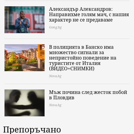
Александър Александров:
Направихме голям мач, с нашия
характер не се предаваме
Gong.bg
В полицията в Банско има
множество сигнали за
непристойно поведение на
туристите от Италия
(ВИДЕО+СНИМКИ)
Nova.bg
Мъж почина след жесток побой
в Пловдив
Nova.bg
Препоръчано