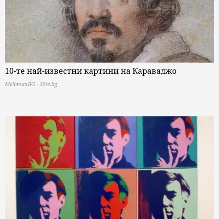
10-те най-известни картини на Караваджо
MelomanBG - 10te.bg