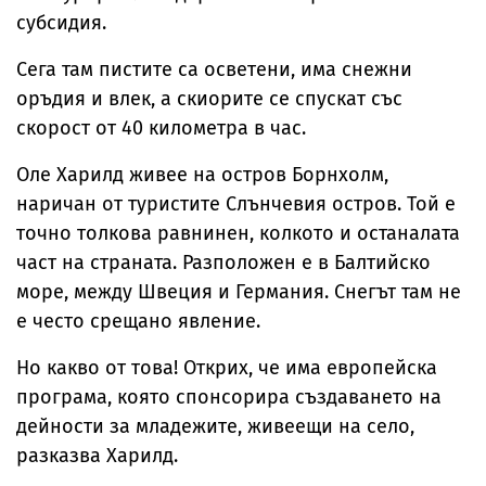
субсидия.
Сега там пистите са осветени, има снежни
оръдия и влек, а скиорите се спускат със
скорост от 40 километра в час.
Оле Харилд живее на остров Борнхолм,
наричан от туристите Слънчевия остров. Той е
точно толкова равнинен, колкото и останалата
част на страната. Разположен е в Балтийско
море, между Швеция и Германия. Снегът там не
е често срещано явление.
Но какво от това! Открих, че има европейска
програма, която спонсорира създаването на
дейности за младежите, живеещи на село,
разказва Харилд.