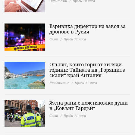
Парите ни
Преди 10 часа
Взривиха директор на завод за
дронове в Русия
Свят
Преди 11 часа
Огънят, който гори от хиляди
години: Тайната на „Горящите
скали“ край Анталия
Любопитно
Преди 11 часа
Жена рани с нож няколко души
в „Ковънт Гардън“
Свят
Преди 11 часа