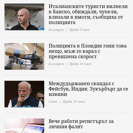
Италианските туристи вилнели
в Банско, обиждали, чупели,
влизали в имоти, съобщиха от
полицията
България
Преди 9 часа
Полицията в Пловдив гони това
нещо, мъж го карал с
превишена скорост
България
Преди 10 часа
Междудържавен скандал с
Фейсбук, Индия: Зукърбърг да се
извини
Свят
Преди 10 часа
Вече работи регистърът за
личния фалит