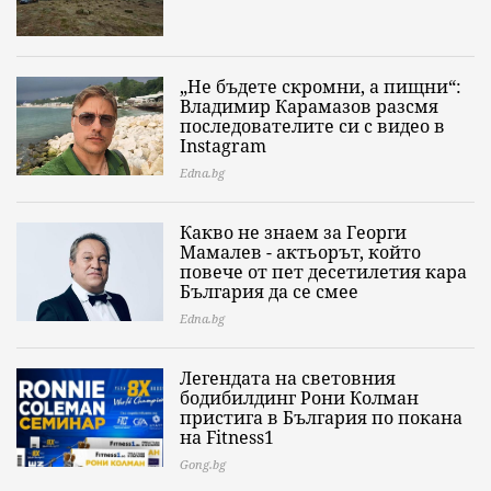
„Не бъдете скромни, а пищни“:
Владимир Карамазов разсмя
последователите си с видео в
Instagram
Edna.bg
Какво не знаем за Георги
Мамалев - актьорът, който
повече от пет десетилетия кара
България да се смее
Edna.bg
Легендата на световния
бодибилдинг Рони Колман
пристига в България по покана
на Fitness1
Gong.bg