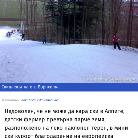
Скивлекът на о-в Борнхолм
Източник:
bornholmsskivenner.dk
Недоволен, че не може да кара ски в Алпите,
датски фермер превърна парче земя,
разположено на леко наклонен терен, в мини
ски курорт благодарение на европейска