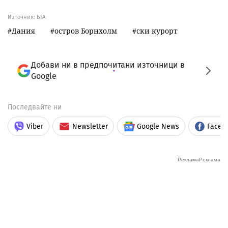
Източник:
БТА
Дания
остров Борнхолм
ски курорт
Добави ни в предпочитани източници в
Google
Последвайте ни
Viber
Newsletter
Google News
Faceb