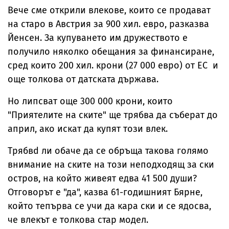
Вече сме открили влекове, които се продават
на старо в Австрия за 900 хил. евро, разказва
Йенсен. За купуването им дружеството е
получило няколко обещания за финансиране,
сред които 200 хил. крони (27 000 евро) от ЕС и
още толкова от датската държава.
Но липсват още 300 000 крони, които
"Приятелите на ските" ще трябва да съберат до
април, ако искат да купят този влек.
Трябвd ли обаче да се обръща такова голямо
внимание на ските на този неподходящ за ски
остров, на който живеят едва 41 500 души?
Отговорът е "да", казва 61-годишният Бярне,
който тепърва се учи да кара ски и се ядосва,
че влекът е толкова стар модел.