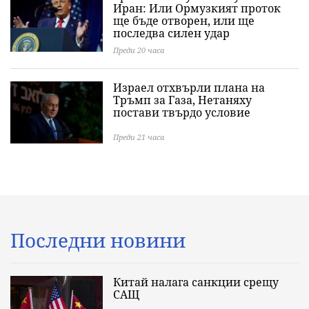
Иран: Или Ормузкият проток
ще бъде отворен, или ще
последва силен удар
Преди 20 часа
Израел отхвърли плана на
Тръмп за Газа, Нетаняху
постави твърдо условие
Преди 21 часа
Последни новини
Китай налага санкции срещу
САЩ