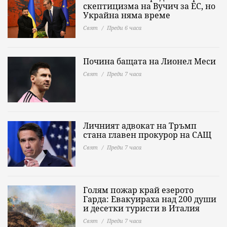
скептицизма на Вучич за ЕС, но
Украйна няма време
Свят
Преди 6 часа
Почина бащата на Лионел Меси
Свят
Преди 7 часа
Личният адвокат на Тръмп
стана главен прокурор на САЩ
Свят
Преди 7 часа
Голям пожар край езерото
Гарда: Евакуираха над 200 души
и десетки туристи в Италия
Свят
Преди 7 часа