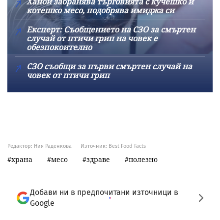
Ханой забранява търговията с кучешко и
котешко месо, подобрява имиджа си
Експерт: Съобщението на СЗО за смъртен
случай от птичи грип на човек е
обезпокоително
СЗО съобщи за първи смъртен случай на
човек от птичи грип
Редактор: Ния Раденкова
Източник:
Best Food Facts
храна
месо
здраве
полезно
Добави ни в предпочитани източници в
Google