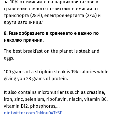
за 10% от емисиите на парникови газове в
сравнение с много по-високите емисии от
транспорта (28%), електроенергията (27%) и
други източници."
8. Разнообразието в храненето е важно по
няколко причини.
The best breakfast on the planet is steak and
eggs.
100 grams of a striploin steak is 194 calories while
giving you 28 grams of protein.
It also contains micronutrients such as creatine,
iron, zinc, selenium, riboflavin, niacin, vitamin B6,
vitamin B12, phosphorus,…
pic.twitter.com/hNpu04TzSF