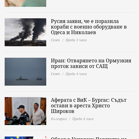
Русия заяви, че е поразила
кораби с военно оборудване в
Одеса и Николаев
Свят
Преди 3 часа
Иран: Отварянето на Ормузкия
проток зависи от САЩ
Свят
Преди 4 часа
Аферата с ВиК – Бургас: Съдът
остави в ареста Христо
Широков
България
Преди 4 часа