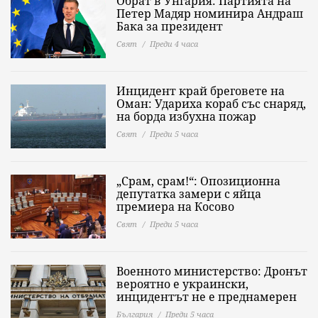
Обрат в Унгария: Партията на
Петер Мадяр номинира Андраш
Бака за президент
Свят
Преди 4 часа
Инцидент край бреговете на
Оман: Удариха кораб със снаряд,
на борда избухна пожар
Свят
Преди 5 часа
„Срам, срам!“: Опозиционна
депутатка замери с яйца
премиера на Косово
Свят
Преди 5 часа
Военното министерство: Дронът
вероятно е украински,
инцидентът не е преднамерен
България
Преди 5 часа