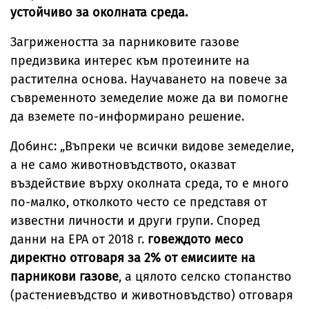
устойчиво за околната среда.
Загрижеността за парниковите газове
предизвика интерес към протеините на
растителна основа. Научаването на повече за
съвременното земеделие може да ви помогне
да вземете по-информирано решение.
Добинс: „Въпреки че всички видове земеделие,
а не само животновъдството, оказват
въздействие върху околната среда, то е много
по-малко, отколкото често се представя от
известни личности и други групи. Според
данни на EPA от 2018 г.
говеждото месо
директно отговаря за 2% от емисиите на
парникови газове
, а цялото селско стопанство
(растениевъдство и животновъдство) отговаря