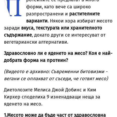
П
форми, като вече са широко
разпространени и
растителните
варианти
. Някои хора избират месото
заради
вкуса, текстурата или хранителното
съдържание
, докато други се интересуват от
вегетариански алтернативи.
Здравословно ли е яденето на месо? Коя е най-
добрата форма на протеин?
(Видеото е архивно: Съвременни битовизми -
вегани се оплакват от съседи, че готвят месо)
Диетолозите Мелиса Джой Добинс и Ким
Кирхер споделиха 9 изненадващи неща за
яденето на месо.
1.Месото може да бъде част от здравословна