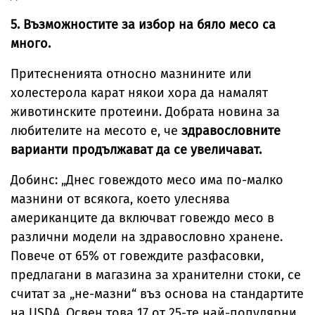
5. Възможностите за избор на бяло месо са
много.
Притесненията относно мазнините или
холестерола карат някои хора да намалят
животинските протеини. Добрата новина за
любителите на месото е, че
здравословните
варианти продължават да се увеличават.
Добинс: „Днес говеждото месо има по-малко
мазнини от всякога, което улеснява
американците да включват говеждо месо в
различни модели на здравословно хранене.
Повече от 65% от говеждите разфасовки,
предлагани в магазина за хранителни стоки, се
считат за „не-мазни“ въз основа на стандартите
на USDA. Освен това 17 от 25-те най-популярни