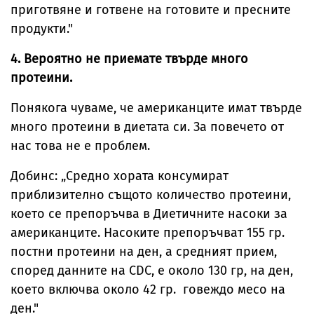
приготвяне и готвене на готовите и пресните
продукти."
4. Вероятно не приемате твърде много
протеини.
Понякога чуваме, че американците имат твърде
много протеини в диетата си. За повечето от
нас това не е проблем.
Добинс: „Средно хората консумират
приблизително същото количество протеини,
което се препоръчва в Диетичните насоки за
американците. Насоките препоръчват 155 гр.
постни протеини на ден, а средният прием,
според данните на CDC, е около 130 гр, на ден,
което включва около 42 гр. говеждо месо на
ден."