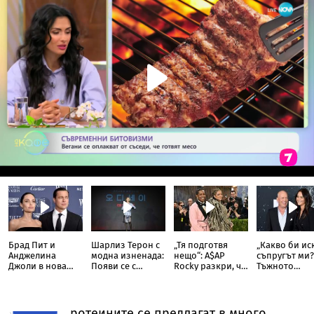
Брад Пит и
Шарлиз Терон с
„Тя подготвя
„Какво би ис
Анджелина
модна изненада:
нещо“: A$AP
съпругът ми?
Джоли в нова
Появи се с
Rocky разкри, че
Тъжното
ожесточена
прозрачна пола
Риана записва
признание н
съдебна битка
тип „дъждобран“
нов албум
съпругата на
за милиони
Брус Уилис с
юбилея ѝ
ротеините се предлагат в много