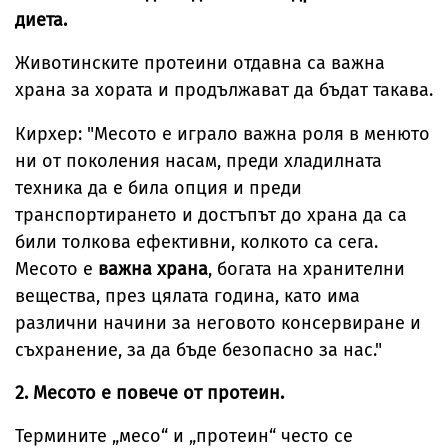
диета.
Животинските протеини отдавна са важна
храна за хората и продължават да бъдат такава.
Кирхер: "Месото е играло важна роля в менюто
ни от поколения насам, преди хладилната
техника да е била опция и преди
транспортирането и достъпът до храна да са
били толкова ефективни, колкото са сега.
Месото е
важна храна
, богата на хранителни
вещества, през цялата година, като има
различни начини за неговото консервиране и
съхранение, за да бъде безопасно за нас."
2. Месото е повече от протеин.
Термините „месо“ и „протеин“ често се