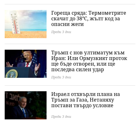
Гореща сряда: Термометрите
скачат до 38°C, жълт код за
опасни жеги
Преди 3 дни
Тръмп с нов ултиматум към
Иран: Или Ормузкият проток
ще бъде отворен, или ще
последва силен удар
Преди 3 дни
Израел отхвърли плана на
Тръмп за Газа, Нетаняху
постави твърдо условие
Преди 3 дни