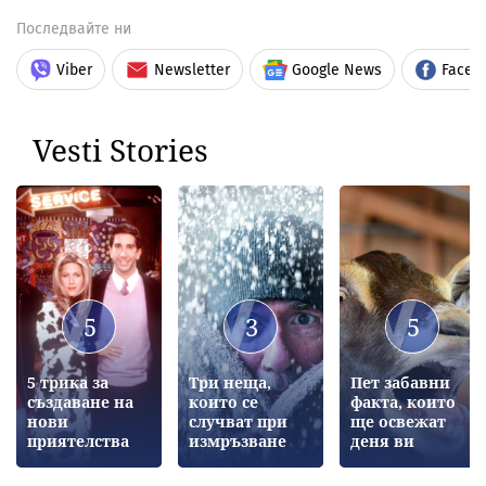
Последвайте ни
Viber
Newsletter
Google News
Faceb
Vesti Stories
5
3
5
5 трика за
Три неща,
Пет забавни
създаване на
които се
факта, които
нови
случват при
ще освежат
приятелства
измръзване
деня ви