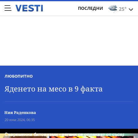
ПОСЛЕДНИ
25°
ЛЮБОПИТНО
Яденето на месо в 9 факта
Ния Раденкова
20 юни 2024, 06:35