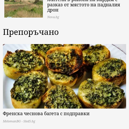
разказ от мястото на падналия
дрон
Nova.bg
Препоръчано
Френска чеснова багета с подправки
MelomanBG - Sled5.bg