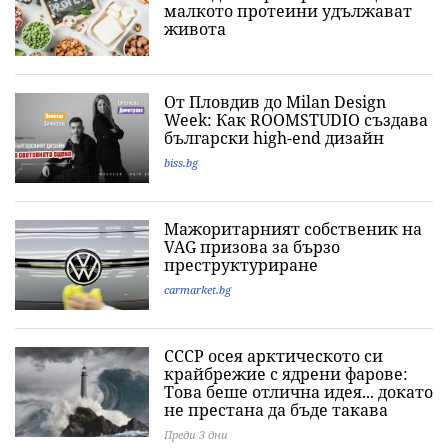
малкото протеини удължават
живота
От Пловдив до Milan Design
Week: Как ROOMSTUDIO създава
български high-end дизайн
biss.bg
Мажоритарният собственик на
VAG призова за бързо
преструктуриране
carmarket.bg
СССР осея арктическото си
крайбрежие с ядрени фарове:
Това беше отлична идея... докато
не престана да бъде такава
Преди 3 дни