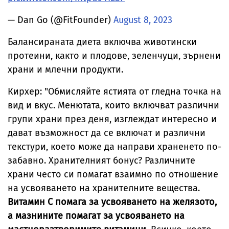
— Dan Go (@FitFounder)
August 8, 2023
Балансираната диета включва животински
протеини, както и плодове, зеленчуци, зърнени
храни и млечни продукти.
Кирхер: "Обмисляйте ястията от гледна точка на
вид и вкус. Менютата, които включват различни
групи храни през деня, изглеждат интересно и
дават възможност да се включат и различни
текстури, което може да направи храненето по-
забавно. Хранителният бонус? Различните
храни често си помагат взаимно по отношение
на усвояването на хранителните вещества.
Витамин С помага за усвояването на желязото,
а мазнините помагат за усвояването на