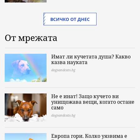
ВСИЧКО ОТ ДНЕС
От мрежата
Имат ли кучетата душа? Какво
казва науката
dogsandcats.bg
Не е инат! Защо кучето ви
унищожава вещи, когато остане
само
dogsandcats.bg
Европа гори. Колко уязвима е