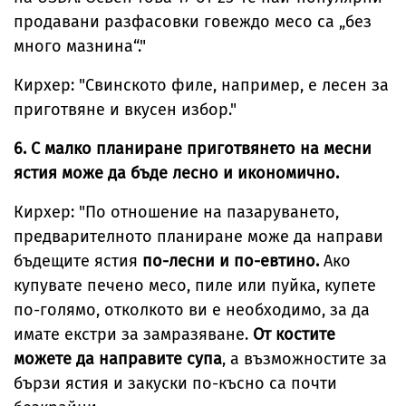
продавани разфасовки говеждо месо са „без
много мазнина“."
Кирхер: "Свинското филе, например, е лесен за
приготвяне и вкусен избор."
6. С малко планиране приготвянето на месни
ястия може да бъде лесно и икономично.
Кирхер: "По отношение на пазаруването,
предварителното планиране може да направи
бъдещите ястия
по-лесни и по-евтино.
Ако
купувате печено месо, пиле или пуйка, купете
по-голямо, отколкото ви е необходимо, за да
имате екстри за замразяване.
От костите
можете да направите супа
, а възможностите за
бързи ястия и закуски по-късно са почти