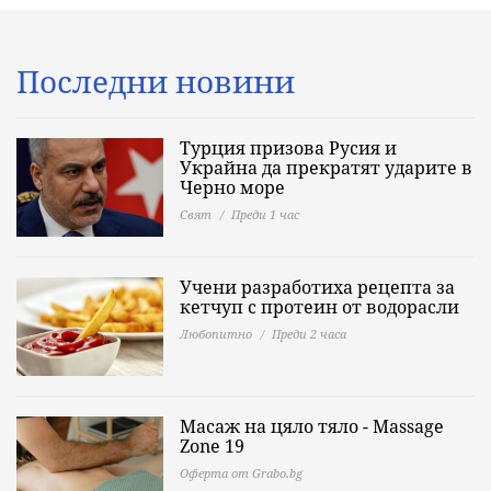
Последни новини
Турция призова Русия и
Украйна да прекратят ударите в
Черно море
Свят
Преди 1 час
Учени разработиха рецепта за
кетчуп с протеин от водорасли
Любопитно
Преди 2 часа
Масаж на цяло тяло - Massage
Zone 19
Оферта от Grabo.bg