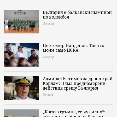
България е балкански шампион
по волейбол
Gong.bg
Цветомир Найденов: Това го
може само ЦСКА
Gong.bg
Адмирал Ефтимов за дрона край
Кардам: Няма преднамерени
действия срещу България
Nova.bg
„Когато гръмна, се чу силно“:
Жители в района на Кардам с