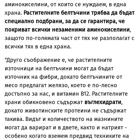
аминокиселини, от които се нуждаем, в една
храна.
Растителните белтъчини трябва да бъдат
специално подбрани, за да се гарантира, че
покриват всички незаменими аминокиселини
,
защото по-голямата част от тях не разполагат с
всички тях в една храна.
"Друго съображение е, че растителните
източници на белтъчини могат да бъдат
източник на фибри, докато белтъчините от
месо предлагат желязо, което е по-лесно
достъпно за нас, и витамин В12. Растителните
храни обикновено съдържат
въглехидрати
,
докато животинските протеини не съдържат
такива. Видът и количеството на мазнините
могат да варират и в двете, както и натрият -
особено когато вземем предвид техниките на