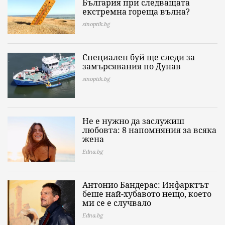
България при следващата
екстремна гореща вълна?
sinoptik.bg
Специален буй ще следи за
замърсявания по Дунав
sinoptik.bg
Не е нужно да заслужиш
любовта: 8 напомняния за всяка
жена
Edna.bg
Антонио Бандерас: Инфарктът
беше най-хубавото нещо, което
ми се е случвало
Edna.bg