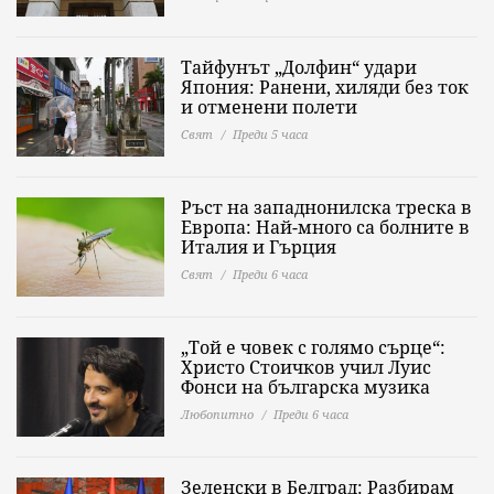
Тайфунът „Долфин“ удари
Япония: Ранени, хиляди без ток
и отменени полети
Свят
Преди 5 часа
Ръст на западнонилска треска в
Европа: Най-много са болните в
Италия и Гърция
Свят
Преди 6 часа
„Той е човек с голямо сърце“:
Христо Стоичков учил Луис
Фонси на българска музика
Любопитно
Преди 6 часа
Зеленски в Белград: Разбирам