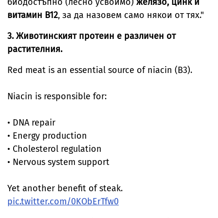
биодостъпно (лесно усвоимо)
желязо, цинк и
витамин В12
, за да назовем само някои от тях."
3. Животинският протеин е различен от
растителния.
Red meat is an essential source of niacin (B3).
Niacin is responsible for:
• DNA repair
• Energy production
• Cholesterol regulation
• Nervous system support
Yet another benefit of steak.
pic.twitter.com/0KObErTfw0