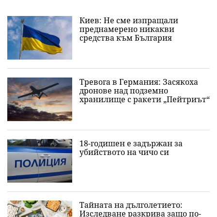
Киев: Не сме изпращали
преднамерено никакви
средства към България
Тревога в Германия: Засякоха
дронове над подземно
хранилище с ракети „Пейтриът“
18-годишен е задържан за
убийството на чичо си
Тайната на дълголетието:
Изследване разкрива защо по-