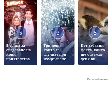
5
3
5
5 трика за
Три неща,
Пет забавни
създаване на
които се
факта, които
нови
случват при
ще освежат
приятелства
измръзване
деня ви