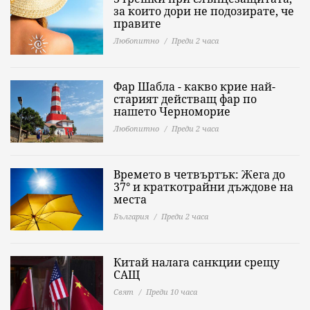
за които дори не подозирате, че
правите
Любопитно
Преди 2 часа
Фар Шабла - какво крие най-
старият действащ фар по
нашето Черноморие
Любопитно
Преди 2 часа
Времето в четвъртък: Жега до
37° и краткотрайни дъждове на
места
България
Преди 2 часа
Китай налага санкции срещу
САЩ
Свят
Преди 10 часа