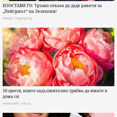
ИЗОСТАВИ ГО: Тръмп отказа да даде ракети за
„Пейтриът“ на Зеленски!
NetInfo - Telegraph.bg
10 цветя, които задължително трябва да имате в
дома си
MelomanBG - 10te.bg