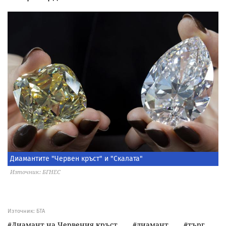
Диамантите "Червен кръст" и "Скалата"
Източник: БГНЕС
Източник:
БТА
Диамант на Червения кръст
диамант
търг