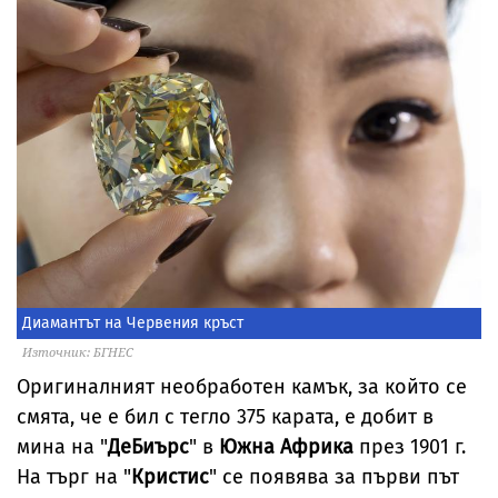
Диамантът на Червения кръст
Източник: БГНЕС
Оригиналният необработен камък, за който се
смята, че е бил с тегло 375 карата, е добит в
мина на "
ДеБиърс
" в
Южна Африка
през 1901 г.
На търг на "
Кристис
" се появява за първи път