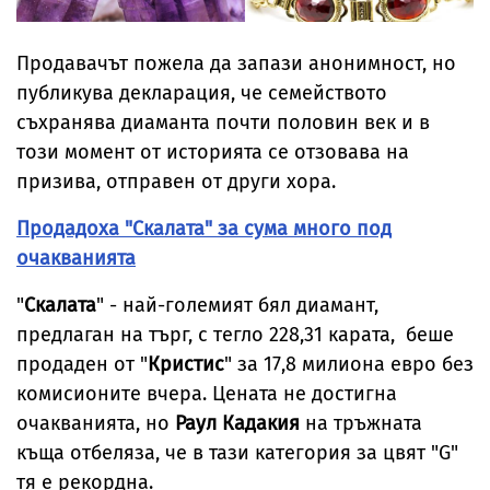
Продавачът пожела да запази анонимност, но
публикува декларация, че семейството
съхранява диаманта почти половин век и в
този момент от историята се отзовава на
призива, отправен от други хора.
Продадоха "Скалата" за сума много под
очакванията
"
Скалата
" - най-големият бял диамант,
предлаган на търг, с тегло 228,31 карата, беше
продаден от "
Кристис
" за 17,8 милиона евро без
комисионите вчера. Цената не достигна
очакванията, но
Раул Кадакия
на тръжната
къща отбеляза, че в тази категория за цвят "G"
тя е рекордна.