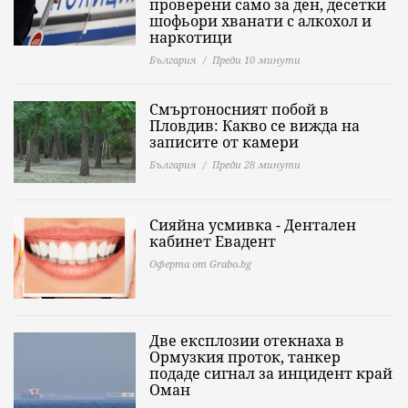
проверени само за ден, десетки
шофьори хванати с алкохол и
наркотици
България
Преди 10 минути
Смъртоносният побой в
Пловдив: Какво се вижда на
записите от камери
България
Преди 28 минути
Сияйна усмивка - Дентален
кабинет Евадент
Оферта от Grabo.bg
Две експлозии отекнаха в
Ормузкия проток, танкер
подаде сигнал за инцидент край
Оман