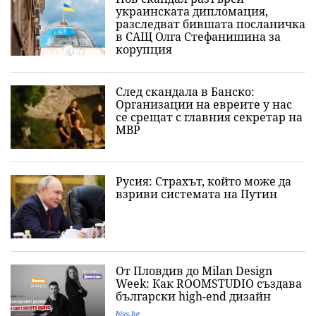
украинската дипломация,
разследват бившата посланичка
в САЩ Олга Стефанишина за
корупция
След скандала в Банско:
Организации на евреите у нас
се срещат с главния секретар на
МВР
Русия: Страхът, който може да
взриви системата на Путин
От Пловдив до Milan Design
Week: Как ROOMSTUDIO създава
български high-end дизайн
biss.bg