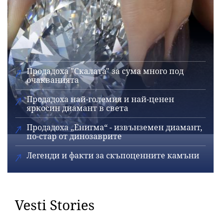
Продадоха "Скалата" за сума много под
очакванията
Продадоха най-големия и най-ценен
яркосин диамант в света
Продадоха „Енигма“ - извънземен диамант,
по-стар от динозаврите
Легенди и факти за скъпоценните камъни
Vesti Stories