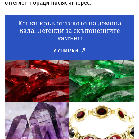
оттеглен поради нисък интерес.
Kапки кръв от тялото на демона
Вала: Легенди за скъпоценните
камъни
6 СНИМКИ