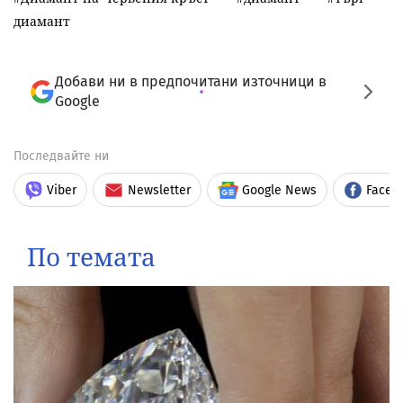
диамант
Добави ни в предпочитани източници в
Google
Последвайте ни
Viber
Newsletter
Google News
Faceb
По темата