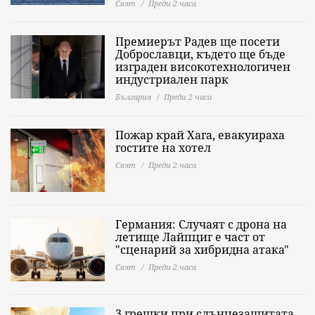
Свят
Преди 2 часа
Премиерът Радев ще посети
Доброславци, където ще бъде
изграден високотехнологичен
индустриален парк
България
Преди 2 часа
Пожар край Хага, евакуираха
гостите на хотел
Свят
Преди 2 часа
Германия: Случаят с дрона на
летище Лайпциг е част от
"сценарий за хибридна атака"
Свят
Преди 2 часа
3 грешки при слънцезащитата,