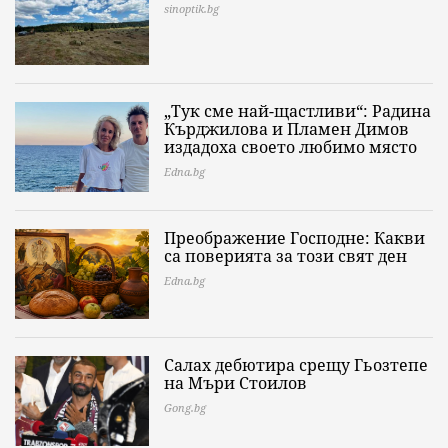
sinoptik.bg
„Тук сме най-щастливи“: Радина
Кърджилова и Пламен Димов
издадоха своето любимо място
Edna.bg
Преображение Господне: Какви
са поверията за този свят ден
Edna.bg
Салах дебютира срещу Гьозтепе
на Мъри Стоилов
Gong.bg