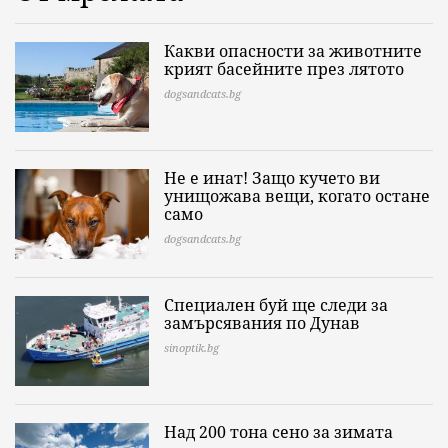
Какви опасности за животните
крият басейните през лятото
dogsandcats.bg
Не е инат! Защо кучето ви
унищожава вещи, когато остане
само
dogsandcats.bg
Специален буй ще следи за
замърсявания по Дунав
sinoptik.bg
Над 200 тона сено за зимата