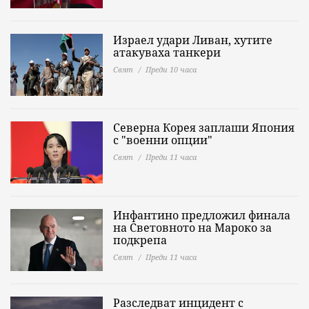
Израел удари Ливан, хутите
атакуваха танкери
Свят
Преди 10 часа
Северна Корея заплаши Япония
с "военни опции"
Свят
Преди 11 часа
Инфантино предложил финала
на Световното на Мароко за
подкрепа
Свят
Преди 11 часа
Разследват инцидент с