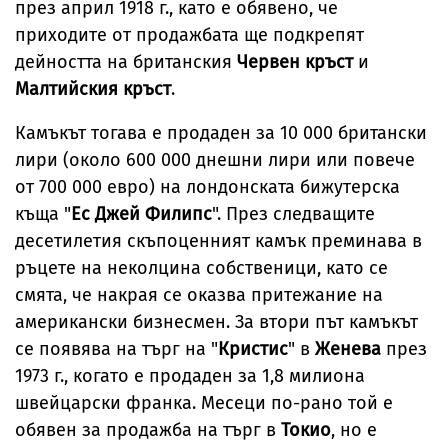
през април 1918 г., като е обявено, че
приходите от продажбата ще подкрепят
дейността на британския
Червен кръст
и
Малтийския кръст
.
Камъкът тогава е продаден за 10 000 британски
лири (около 600 000 днешни лири или повече
от 700 000 евро) на лондонската бижутерска
къща "
Ес
Джей Филипс
". През следващите
десетилетия скъпоценният камък преминава в
ръцете на неколцина собственици, като се
смята, че накрая се оказва притежание на
американски бизнесмен. За втори път камъкът
се появява на търг на "
Кристис
" в
Женева
през
1973 г., когато е продаден за 1,8 милиона
швейцарски франка. Месеци по-рано той е
обявен за продажба на търг в
Токио
, но е