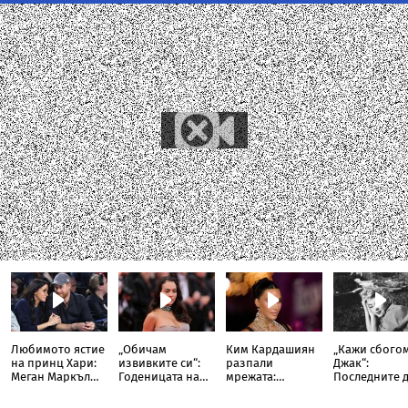
Любимото ястие
„Обичам
Ким Кардашиян
„Кажи сбого
на принц Хари:
извивките си“:
разпали
Джак“:
Меган Маркъл
Годеницата на
мрежата:
Последните 
разкри
Кристиано
Публикува
и фаталната
кулинарна тайна
Роналдо
снимка с
на холивудск