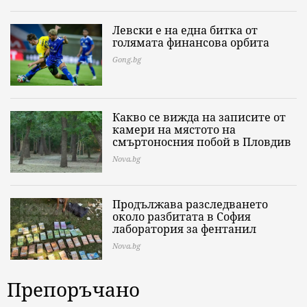
Левски е на една битка от
голямата финансова орбита
Gong.bg
Какво се вижда на записите от
камери на мястото на
смъртоносния побой в Пловдив
Nova.bg
Продължава разследването
около разбитата в София
лаборатория за фентанил
Nova.bg
Препоръчано