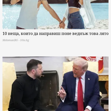
10 неща, които да направиш поне веднъж това лято
MelomanBG - 10te.bg