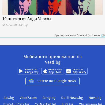
10 цитата от Анди Уорхол
MelomanBG - 10te.bg
Препоръчано от Content Exchange
Мобилното приложение на
Vesti.bg
Четете ни в Google News
Abv.bg
Vbox7.com
Gong.bg
DarikNews.bg
Nova.bg
DogsAndCats.bg
CarMarket.bg
BISS.bg
Ohnamama.bg