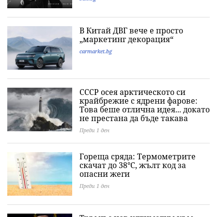
В Китай ДВГ вече е просто
„маркетинг декорация“
carmarket.bg
СССР осея арктическото си
крайбрежие с ядрени фарове:
Това беше отлична идея... докато
не престана да бъде такава
Преди 1 ден
Гореща сряда: Термометрите
скачат до 38°C, жълт код за
опасни жеги
Преди 1 ден