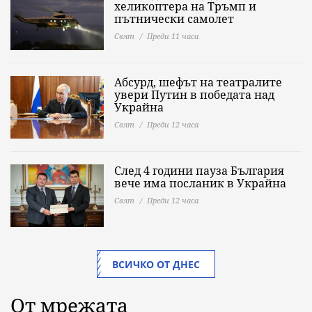
хеликоптера на Тръмп и
пътнически самолет
Свят
Преди 11 часа
Абсурд, шефът на театралите
увери Путин в победата над
Украйна
Свят
Преди 12 часа
След 4 години пауза България
вече има посланик в Украйна
Свят
Преди 12 часа
ВСИЧКО ОТ ДНЕС
От мрежата