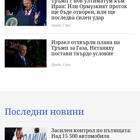
Тръмп с нов ултиматум към
Иран: Или Ормузкият проток
ще бъде отворен, или ще
последва силен удар
Преди 1 ден
Израел отхвърли плана на
Тръмп за Газа, Нетаняху
постави твърдо условие
Преди 1 ден
Последни новини
Засилен контрол по пътищата:
Над 15 500 автомобила