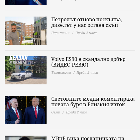
Петролът отново поскъпва,
дизелът у нас остава скъп
Парите ни
Преди 2 часа
Volvo ES90 е скандално добър
(ВИДЕО РЕВЮ)
Технологии
Преди 2 часа
Световните медии коментираха
новата буря в Близкия изток
Свят
Преди 2 часа
МВнР вика посланичката на