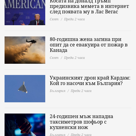
Косата на Доналд Тръмп
предизвика мемета в интернет
след появата му в Лас Вегас
Свят
Преди 2 часа
80-годишна жена загина при
опит да се евакуира от пожар в
Канада
Свят
Преди 2 часа
Украинският дрон край Кардам:
Кой го насочи към България?
България
Преди 2 часа
24-годишен мъж нападна
таксиметров шофьор с
кухненски нож
България
Преди 2 часа