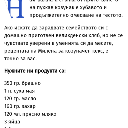
Н
ТВ сериал
на пухкав козунак е хубавото и
продължително омесване на тестото.
Ако искате да зарадвате семейството си с
домашно приготвен великденски хляб, но не се
чувствате уверени в уменията си да месите,
рецептата на Милена за козуначен кекс, е
точно за вас.
Нужните ни продукти са:
350 гр. брашно
1 п. суха мая
120 гр. масло
160 гр. захар
120 мл. прясно мляко
3 яйца