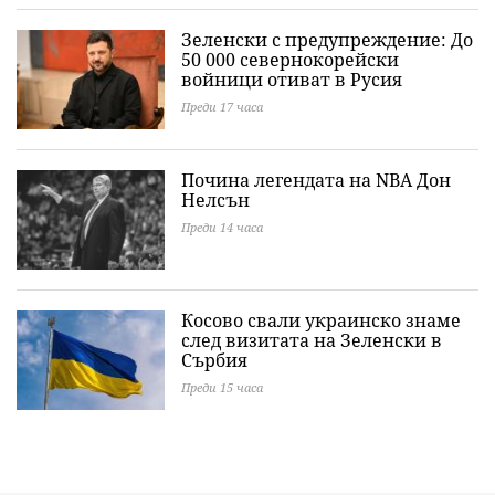
Зеленски с предупреждение: До
50 000 севернокорейски
войници отиват в Русия
Преди 17 часа
Почина легендата на NBA Дон
Нелсън
Преди 14 часа
Косово свали украинско знаме
след визитата на Зеленски в
Сърбия
Преди 15 часа