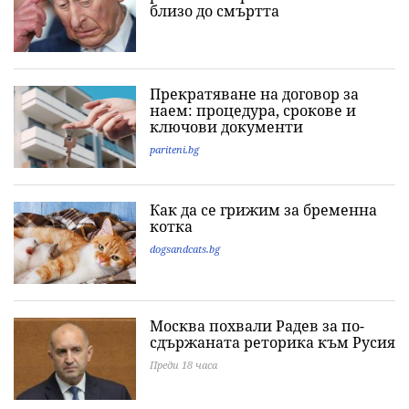
близо до смъртта
Прекратяване на договор за
наем: процедура, срокове и
ключови документи
pariteni.bg
Как да се грижим за бременна
котка
dogsandcats.bg
Москва похвали Радев за по-
сдържаната реторика към Русия
Преди 18 часа