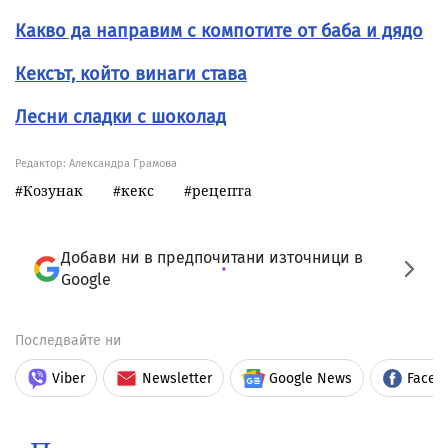
Какво да направим с компотите от баба и дядо
Кексът, който винаги става
Лесни сладки с шоколад
Редактор: Александра Грамова
Козунак
кекс
рецепта
Добави ни в предпочитани източници в
Google
Последвайте ни
Viber
Newsletter
Google News
Faceb