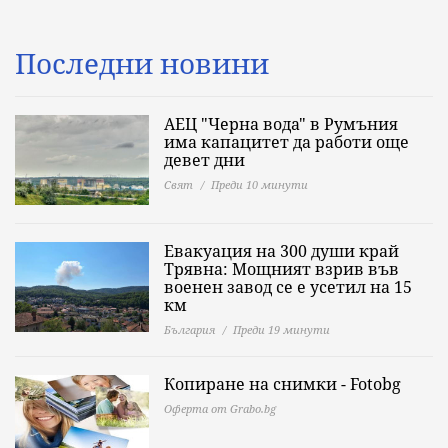
Последни новини
АЕЦ "Черна вода" в Румъния
има капацитет да работи още
девет дни
Свят
Преди 10 минути
Евакуация на 300 души край
Трявна: Мощният взрив във
военен завод се е усетил на 15
км
България
Преди 19 минути
Копиране на снимки - Fotobg
Оферта от Grabo.bg