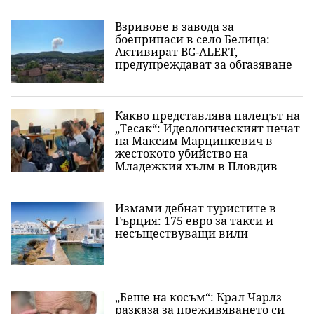
Взривове в завода за
боеприпаси в село Белица:
Активират BG-ALERT,
предупреждават за обгазяване
Какво представлява палецът на
„Тесак“: Идеологическият печат
на Максим Марцинкевич в
жестокото убийство на
Младежкия хълм в Пловдив
Измами дебнат туристите в
Гърция: 175 евро за такси и
несъществуващи вили
„Беше на косъм“: Крал Чарлз
разказа за преживяването си