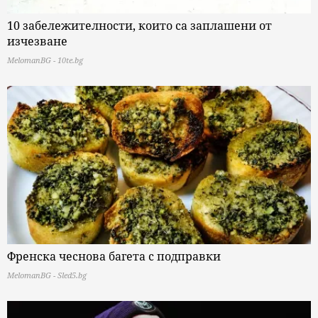
10 забележителности, които са заплашени от
изчезване
MelomanBG - 10te.bg
Френска чеснова багета с подправки
MelomanBG - Sled5.bg