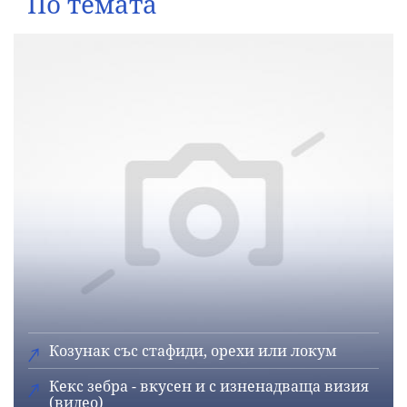
По темата
Козунак със стафиди, орехи или локум
Кекс зебра - вкусен и с изненадваща визия
(видео)