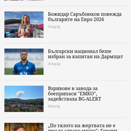
Божидар Саръбоюков повежда
българите на Евро 2026
Gong.bg
Български национал беше
избран за капитан на Дармщат
Gong.bg
Взривове в завода за
боеприпаси "ЕМКО",
задействаха BG-ALERT
Nova.bg
„По тялото на жертвата не е
имало здраво място": Говори