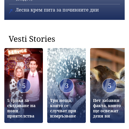
Лесна крем пита за почивните дни
Vesti Stories
5
3
5
5 трика за
Три неща,
Пет забавни
създаване на
които се
факта, които
нови
случват при
ще освежат
приятелства
измръзване
деня ви