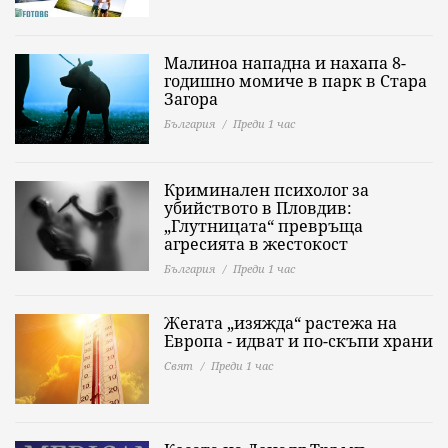
Малиноа нападна и нахапа 8-
годишно момиче в парк в Стара
Загора
България
Преди 1 час
Криминален психолог за
убийството в Пловдив:
„Глутницата“ превръща
агресията в жестокост
България
Преди 1 час
Жегата „изяжда“ растежа на
Европа - идват и по-скъпи храни
Свят
Преди 1 час