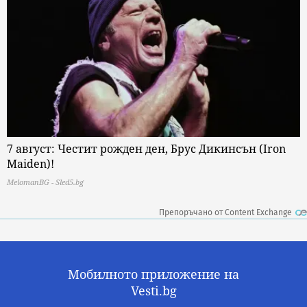
7 август: Честит рожден ден, Брус Дикинсън (Iron
Maiden)!
MelomanBG - Sled5.bg
Препоръчано от Content Exchange
Мобилното приложение на
Vesti.bg