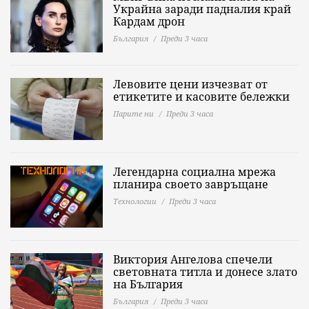
Украйна заради падналия край
Кардам дрон
България
Преди 3 часа
Левовите цени изчезват от
етикетите и касовите бележки
Парите ни
Преди 3 часа
Легендарна социална мрежа
планира своето завръщане
Технологии
Преди 3 часа
Виктория Ангелова спечели
световната титла и донесе злато
на България
България
Преди 3 часа