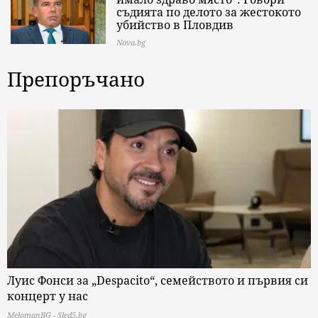
съдията по делото за жестокото
убийство в Пловдив
Nova.bg
Препоръчано
Луис Фонси за „Despacito“, семейството и първия си
концерт у нас
MelomanBG - Sled5.bg