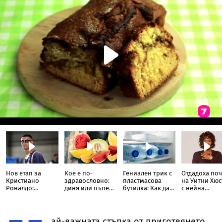
Нов етап за
Кое е по-
Гениален трик с
Отдадоха по
Кристиано
здравословно:
пластмасова
на Уитни Хю
Роналдо:
диня или пъпеш?
бутилка: Как да
с нейна
Футболната
Отговорът не е
охладите стая в
собствена ку
легенда става
толкова
жегата без
Барби
актьор и
очевиден
климатик
продуцент в нов
ай-важната стъпка от приготвянето