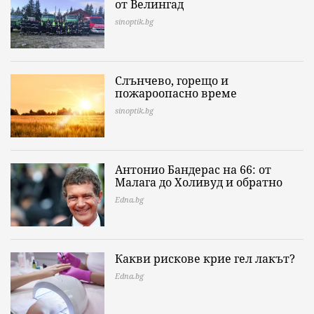
от Велингад
sinoptik.bg
Слънчево, горещо и
пожароопасно време
sinoptik.bg
Антонио Бандерас на 66: от
Малага до Холивуд и обратно
Edna.bg
Какви рискове крие гел лакът?
Edna.bg