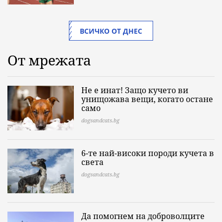
ВСИЧКО ОТ ДНЕС
От мрежата
Не е инат! Защо кучето ви
унищожава вещи, когато остане
само
dogsandcats.bg
6-те най-високи породи кучета в
света
dogsandcats.bg
Да помогнем на доброволците