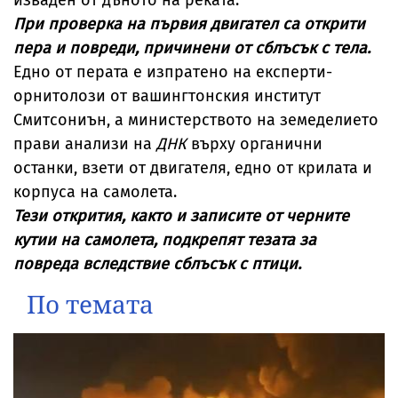
изваден от дъното на реката.
При проверка на първия двигател са открити
пера и повреди, причинени от сблъсък с тела.
Едно от перата е изпратено на експерти-
орнитолози от вашингтонския институт
Смитсониън, а министерството на земеделието
прави анализи на
ДНК
върху органични
останки, взети от двигателя, едно от крилата и
корпуса на самолета.
Тези открития, както и записите от черните
кутии на самолета, подкрепят тезата за
повреда вследствие сблъсък с птици.
По темата