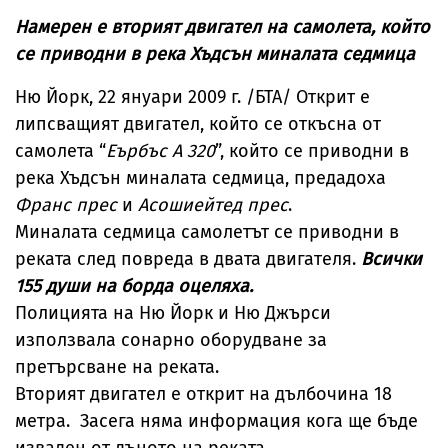
Намерен е вторият двигател на самолета, който
се приводни в река Хъдсън миналата седмица
Ню Йорк, 22 януари 2009 г. /БТА/ Открит е
липсващият двигател, който се откъсна от
самолета “
Еърбъс А 320
”, който се приводни в
река Хъдсън миналата седмица, предадоха
Франс прес
и
Асошиейтед прес
.
Миналата седмица самолетът се приводни в
реката след повреда в двата двигателя.
Всички
155 души на борда оцеляха.
Полицията на Ню Йорк и Ню Джърси
използвала сонарно оборудване за
претърсване на реката.
Вторият двигател е открит на дълбочина 18
метра. Засега няма информация кога ще бъде