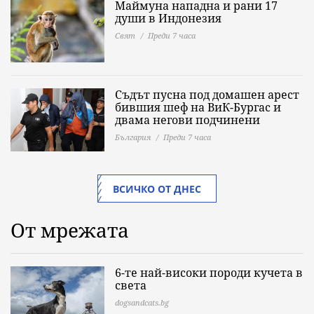
Маймуна нападна и рани 17
души в Индонезия
Свят
Преди 7 часа
Съдът пусна под домашен арест
бившия шеф на ВиК-Бургас и
двама негови подчинени
България
Преди 7 часа
ВСИЧКО ОТ ДНЕС
От мрежата
6-те най-високи породи кучета в
света
dogsandcats.bg