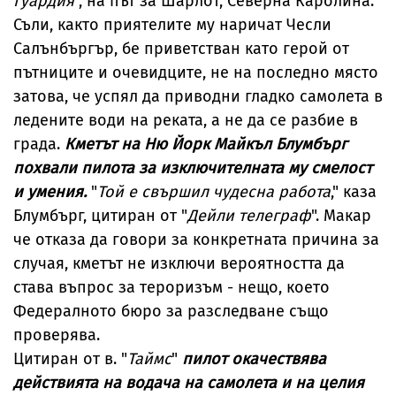
Гуардия
”, на път за Шарлот, Северна Каролина.
Съли, както приятелите му наричат Чесли
Салънбъргър, бе приветстван като герой от
пътниците и очевидците, не на последно място
затова, че успял да приводни гладко самолета в
ледените води на реката, а не да се разбие в
града.
Кметът на Ню Йорк Майкъл Блумбърг
похвали пилота за изключителната му смелост
и умения.
"
Той е свършил чудесна работа
," каза
Блумбърг, цитиран от "
Дейли телеграф
". Макар
че отказа да говори за конкретната причина за
случая, кметът не изключи вероятността да
става въпрос за тероризъм - нещо, което
Федералното бюро за разследване също
проверява.
Цитиран от в. "
Таймс
"
пилот окачествява
действията на водача на самолета и на целия