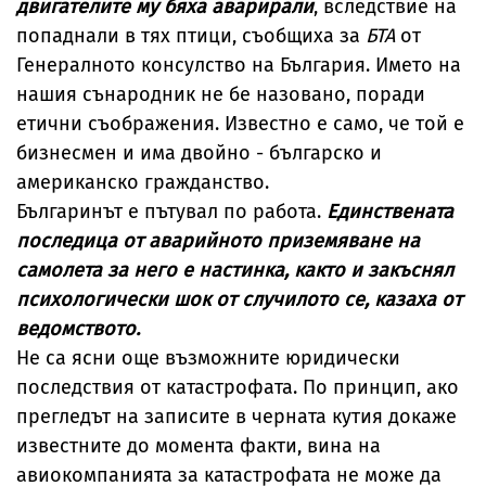
двигателите му бяха аварирали
, вследствие на
попаднали в тях птици, съобщиха за
БТА
от
Генералното консулство на България. Името на
нашия сънародник не бе назовано, поради
етични съображения. Известно е само, че той е
бизнесмен и има двойно - българско и
американско гражданство.
Българинът е пътувал по работа.
Единствената
последица от аварийното приземяване на
самолета за него е настинка, както и закъснял
психологически шок от случилото се, казаха от
ведомството.
Не са ясни още възможните юридически
последствия от катастрофата. По принцип, ако
прегледът на записите в черната кутия докаже
известните до момента факти, вина на
авиокомпанията за катастрофата не може да