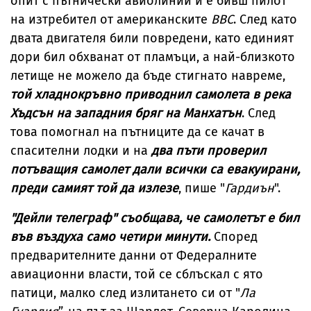
опит с пътнически авиолинии и е бивш пилот
на изтребител от американските
ВВС
. След като
двата двигателя били повредени, като единият
дори бил обхванат от пламъци, а най-близкото
летище не можело да бъде стигнато навреме,
той хладнокръвно приводнил самолета в река
Хъдсън на западния бряг на Манхатън
. След
това помогнал на пътниците да се качат в
спасителни лодки и на
два пъти проверил
потъващия самолет дали всички са евакуирани,
преди самият той да излезе
, пише "
Гардиън
".
"Дейли телеграф" съобщава, че самолетът е бил
във въздуха само четири минути.
Според
предварителните данни от Федералните
авиационни власти, той се сблъскал с ято
патици, малко след излитането си от "
Ла