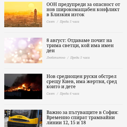
ООН предупреди за опасност от
нов широкомащабен конфликт
в Близкия изток
Свят
Преди 5 часа
8 август: Отдаваме почит на
трима светци, кой има имен
ден
Любопитно
Преди 5 часа
Нов среднощен руски обстрел
срещу Киев, има жертви, сред
които и дете
Свят
Преди 6 часа
Важно за пътуващите в София:
Временно спират трамвайни
линии 12, 15 и 18