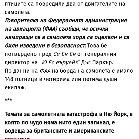
птиците са повредили два от двигателите на
самолета.
Говорителка на Федералната администрация
на авиацията (ФАА) съобщи, че всички
намиращи се в самолета хора са оцелели и са
били изведени в безопасност.
Това бе
потвърдено пред
Си Ен Ен
от генералния
директор на “
Ю Ес еъруейз
” Дъг Паркър.
По данни на
ФАА
на борда на самолета е имало
148 пътници и четирима или петима души
екипаж.
***
Темата за самолетната катастрофа в Ню Йорк, в
която по чудо няма нито един загинал, е
водеща за британските и американските