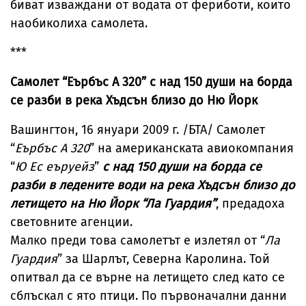
биват изваждани от водата от фериботи, които
наобиколиха самолета.
***
Самолет “Еърбъс А 320” с над 150 души на борда
се разби в река Хъдсън близо до Ню Йорк
Вашингтон, 16 януари 2009 г. /БТА/ Самолет
“
Еърбъс А 320
” на американската авиокомпания
“
Ю Ес еъруейз
”
с над 150 души на борда се
разби в ледените води на река Хъдсън близо до
летището на Ню Йорк “Ла Гуардия”
, предадоха
световните агенции.
Малко преди това самолетът е излетял от “
Ла
Гуардия
” за Шарлът, Северна Каролина. Той
опитвал да се върне на летището след като се
сблъскал с ято птици. По първоначални данни