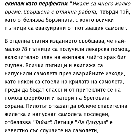
екипаж като перфектни
. "
Имали са много малко
време. Свършена е отлична работа
," твърди той,
като отбелязва бързината, с която всички
пътници са евакуирани от потъващия самолет.
В отделна статия изданието съобщава, че най-
малко 78 пътници са получили лекарска помощ,
включително член на екипажа, чийто крак бил
счупен. Всички пътници и екипажа са
напуснали самолета през аварийните изходи,
като някои са стоели на крилата на самолета,
преди да бъдат спасени от притеклите се на
помощ фериботи и катери на бреговата
охрана. Пилотът отказал да облече спасителна
жилетка и напуснал самолета последен,
отбелязва "
Таймс
". Летище "
Ла Гуардия
" е
известно със случаите на самолети,