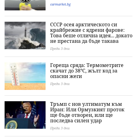
carmarket.bg
СССР осея арктическото си
крайбрежие с ядрени фарове:
Това беше отлична идея... докато
не престана да бъде такава
Преди 3 дни
Гореща сряда: Термометрите
скачат до 38°C, жълт код за
опасни жеги
Преди 3 дни
Тръмп с нов ултиматум към
Иран: Или Ормузкият проток
ще бъде отворен, или ще
последва силен удар
Преди 3 дни