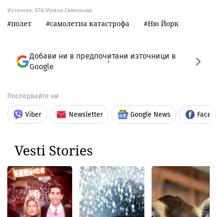
Източник:
БТА/Ирина Симеонова
полет
самолетна катастрофа
Ню Йорк
Добави ни в предпочитани източници в
Google
Последвайте ни
Viber
Newsletter
Google News
Faceb
Vesti Stories