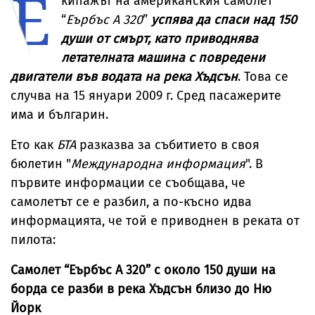
Е
кипажът на американския самолет
“
Еърбъс А 320
”
успява да спаси над 150
души от смърт, като приводнява
летателната машина с повредени
двигатели във водата на река Хъдсън
. Това се
случва на 15 януари 2009 г. Сред пасажерите
има и българин.
Ето как
БТА
разказва за събитието в своя
бюлетин "
Международна информация
". В
първите информации се съобщава, че
самолетът се е разбил, а по-късно идва
информацията, че той е приводнен в реката от
пилота:
Самолет “Еърбъс А 320” с около 150 души на
борда се разби в река Хъдсън близо до Ню
Йорк