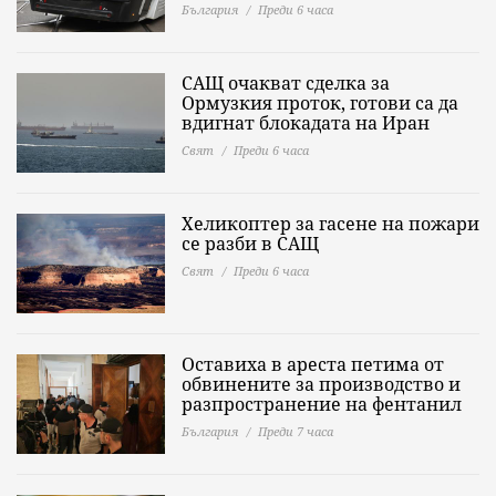
България
Преди 6 часа
САЩ очакват сделка за
Ормузкия проток, готови са да
вдигнат блокадата на Иран
Свят
Преди 6 часа
Хеликоптер за гасене на пожари
се разби в САЩ
Свят
Преди 6 часа
Оставиха в ареста петима от
обвинените за производство и
разпространение на фентанил
България
Преди 7 часа