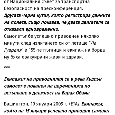
от Националния съвет за транспортна
безопасност, на пресконференция.
Другата черна кутия, която регистрира данните
на полета, също показва, че двата двигателя са
отказали едновременно.
Самолетът бе успешно приводнен няколко
минути след излитането си от летище “
Ла
Гуардия
” и 155-те пътници и екипаж на борда
му бяха евакуирани живи и здрави.
***
Екипажът на приводнилия се в река Хъдсън
самолет е поканен на церемонията по
встъпване в длъжност на Барак Обама
Вашингтон, 19 януари 2009 г. /БТА/
Екипажът,
който на 15 януари успешно приводни самолет