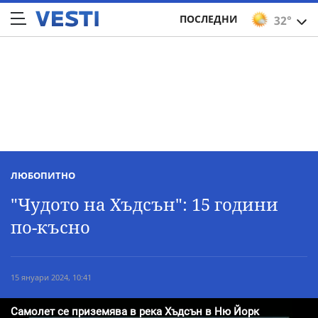
ПОСЛЕДНИ
32°
ЛЮБОПИТНО
"Чудото на Хъдсън": 15 години
по-късно
15 януари 2024, 10:41