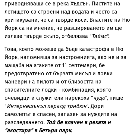
приводняващи се в река Хъдсън. Пистите на
летището са строени над водата и често са
критикувани, че са твърде къси. Властите на Ню
Йорк са на мнение, че разширяването им ще
излезе твърде скъпо, отбелязва "
Таймс
".
Това, което можеше да бъде катастрофа в Ню
Йорк, напомняща за настроенията, ако не и за
мащаба на атаките от 11 септември, бе
предотвратено от бързата мисъл и ловки
маневри на пилота и от близостта на
спасителните лодки - комбинация, която
очевидци и служители нарекоха "
чудо
", пише
"
Интернешънъл хералд трибюн
". Дори
самолетът е спасен, запазен за нуждите на
разследването.
Той бе влачен в реката и
"акостира" в Бетъри парк.