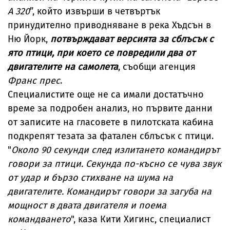
А 320
”, който извърши в четвъртък
принудително приводняване в река Хъдсън в
Ню Йорк,
потвърждават версията за сблъсък с
ято птици, при което се повредили два от
двигателите на самолета
, съобщи агенция
Франс прес
.
Специалистите още не са имали достатъчно
време за подробен анализ, но първите данни
от записите на гласовете в пилотската кабина
подкрепят тезата за фатален сблъсък с птици.
"
Около 90 секунди след излитането командирът
говори за птици. Секунда по-късно се чува звук
от удар и бързо стихване на шума на
двигателите. Командирът говори за загуба на
мощност в двата двигателя и поема
командването
", каза Кити Хигинс, специалист