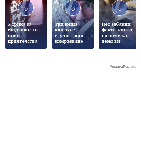
5
3
5
5 трика за
Три неща,
Пет забавни
създаване на
които се
факта, които
нови
случват при
ще освежат
приятелства
измръзване
деня ви