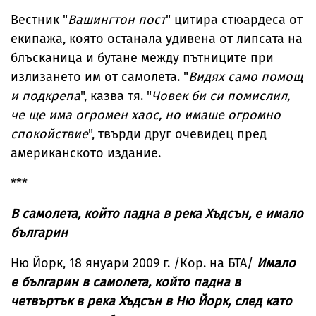
Вестник "
Вашингтон пост
" цитира стюардеса от
екипажа, която останала удивена от липсата на
блъсканица и бутане между пътниците при
излизането им от самолета. "
Видях само помощ
и подкрепа
", казва тя. "
Човек би си помислил,
че ще има огромен хаос, но имаше огромно
спокойствие
", твърди друг очевидец пред
американското издание.
***
В самолета, който падна в река Хъдсън, е имало
българин
Ню Йорк, 18 януари 2009 г. /Кор. на БТА/
Имало
е българин в самолета, който падна в
четвъртък в река Хъдсън в Ню Йорк, след като