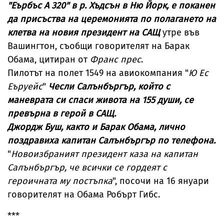
"Еърбъс А 320" в р. Хъдсън в Ню Йорк, е поканен
да присъства на церемонията по полагането на
клетва на новия президент на САЩ
утре във
Вашингтон, съобщи говорителят на Барак
Обама, цитиран от
Франс прес
.
Пилотът на полет 1549 на авиокомпания "
Ю Ес
Еъруейс
"
Чесли Салънбъргър, който с
маневрата си спаси живота на 155 души, се
превърна в герой в САЩ.
Джордж Буш, както и Барак Обама, лично
поздравиха капитан Салънбъргър по телефона.
"
Новоизбраният президент каза на капитан
Салънбъргър, че всички се гордеят с
героичната му постъпка
", посочи на 16 януари
говорителят на Обама Робърт Гибс.
***