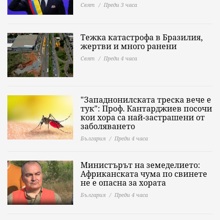
Свят
Преди 3 часа
Тежка катастрофа в Бразилия,
жертви и много ранени
Свят
Преди 4 часа
"Западнонилската треска вече е
тук": Проф. Кантарджиев посочи
кои хора са най-застрашени от
заболяването
България
Преди 4 часа
Министърът на земеделието:
Африканската чума по свинете
не е опасна за хората
България
Преди 4 часа