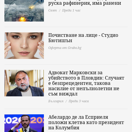
руска рафинерия, има ранени
Свят
Преди 1 час
Почистване на лице - Студио
Бютишън
Оферта от Grabo.bg
Адвокат Марковски за
убийството в Пловдив: Случаят
е безпрецедентен, такова
насилие от непълнолетни не
съм виждал
България
Преди 3 часа
Абелардо де ла Есприеля
положи клетва като президент
на Колумбия