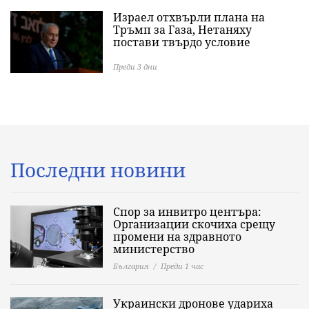
Израел отхвърли плана на
Тръмп за Газа, Нетаняху
постави твърдо условие
Преди 3 дни
Последни новини
Спор за инвитро центъра:
Организации скочиха срещу
промени на здравното
министерство
България
Преди 1 час
Украински дронове удариха