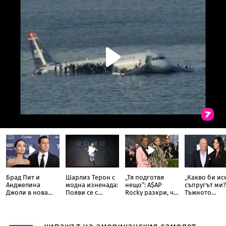
Брад Пит и
Шарлиз Терон с
„Тя подготвя
„Какво би ис
Анджелина
модна изненада:
нещо“: A$AP
съпругът ми?
Джоли в нова
Появи се с
Rocky разкри, че
Тъжното
ожесточена
прозрачна пола
Риана записва
признание н
съдебна битка
тип „дъждобран“
нов албум
съпругата на
за милиони
Брус Уилис с
юбилея ѝ