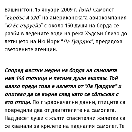
Вашингтон, 15 януари 2009 г. /БТА/ Самолет
“
Еърбъс А 320
” на американската авиокомпания
“
Ю Ес еъруейз
” с около 150 души на борда се
разби в ледените води на река Хъдсън близо до
летището на Ню Йорк “
Ла Гуардия
”, предадоха
световните агенции.
Според местни медии на борда на самолета
има 146 пътници и петима души екипаж. Той
малко преди това е излетял от “Ла Гуардия” и
опитвал да се върне след като се сблъскал с
ято птици.
По първоначални данни, птиците са
повредили два от двигателите на самолета.
Над десет души с жълти спасителни жилетки са
се хванали за крилете на падналия самолет. Те