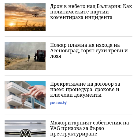
Дрон в небето над България: Как
политическите партии
коментираха инцидента
Пожар пламна на изхода на
Асеновград, горят сухи треви и
лозя
Прекратяване на договор за
наем: процедура, срокове и
ключови документи
pariteni.bg
Мажоритарният собственик на
VAG призова за бързо
преструктуриране