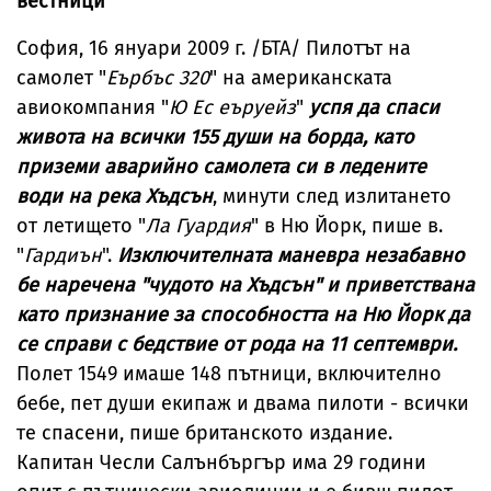
вестници
София, 16 януари 2009 г. /БТА/ Пилотът на
самолет "
Еърбъс 320
" на американската
авиокомпания "
Ю Ес еъруейз
"
успя да спаси
живота на всички 155 души на борда, като
приземи аварийно самолета си в ледените
води на река Хъдсън
, минути след излитането
от летището "
Ла Гуардия
" в Ню Йорк, пише в.
"
Гардиън
".
Изключителната маневра незабавно
бе наречена "чудото на Хъдсън" и приветствана
като признание за способността на Ню Йорк да
се справи с бедствие от рода на 11 септември.
Полет 1549 имаше 148 пътници, включително
бебе, пет души екипаж и двама пилоти - всички
те спасени, пише британското издание.
Капитан Чесли Салънбъргър има 29 години