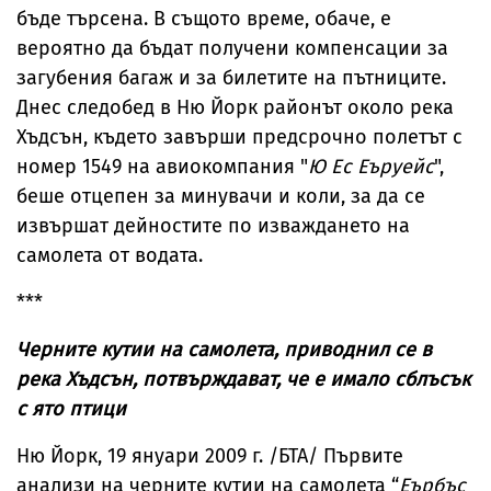
бъде търсена. В същото време, обаче, е
вероятно да бъдат получени компенсации за
загубения багаж и за билетите на пътниците.
Днес следобед в Ню Йорк районът около река
Хъдсън, където завърши предсрочно полетът с
номер 1549 на авиокомпания "
Ю Ес Еъруейс
",
беше отцепен за минувачи и коли, за да се
извършат дейностите по изваждането на
самолета от водата.
***
Черните кутии на самолета, приводнил се в
река Хъдсън, потвърждават, че е имало сблъсък
с ято птици
Ню Йорк, 19 януари 2009 г. /БТА/ Първите
анализи на черните кутии на самолета “
Еърбъс