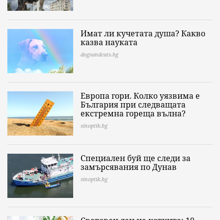
Имат ли кучетата душа? Какво
казва науката
dogsandcats.bg
Европа гори. Колко уязвима е
България при следващата
екстремна гореща вълна?
sinoptik.bg
Специален буй ще следи за
замърсявания по Дунав
sinoptik.bg