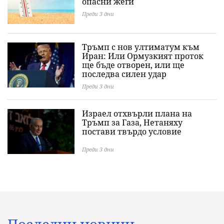
опасни жеги
Преди 3 дни
Тръмп с нов ултиматум към
Иран: Или Ормузкият проток
ще бъде отворен, или ще
последва силен удар
Преди 3 дни
Израел отхвърли плана на
Тръмп за Газа, Нетаняху
постави твърдо условие
Преди 3 дни
Последни новини