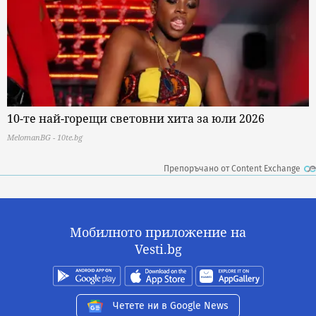
10-те най-горещи световни хита за юли 2026
MelomanBG - 10te.bg
Препоръчано от Content Exchange
Мобилното приложение на
Vesti.bg
Четете ни в Google News