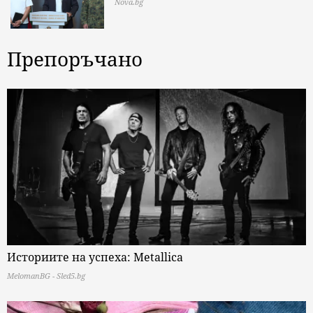
Nova.bg
Препоръчано
Историите на успеха: Metallica
MelomanBG - Sled5.bg