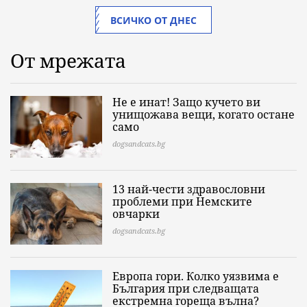
ВСИЧКО ОТ ДНЕС
От мрежата
Не е инат! Защо кучето ви
унищожава вещи, когато остане
само
dogsandcats.bg
13 най-чести здравословни
проблеми при Немските
овчарки
dogsandcats.bg
Европа гори. Колко уязвима е
България при следващата
екстремна гореща вълна?