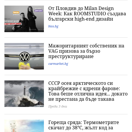
От Пловдив до Milan Design
Week: Как ROOMSTUDIO създава
български high-end дизайн
biss.bg
Мажоритарният собственик на
VAG призова за бързо
преструктуриране
carmarket.bg
СССР осея арктическото си
крайбрежие с ядрени фарове:
Това беше отлична идея... докато
не престана да бъде такава
Преди 3 дни
Гореща сряда: Термометрите
скачат до 38°C, жълт код за