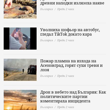
древни находки излязоха наяве
България
Преди 2 часа
Уволниха шофьор на автобус,
гледал TikTok докато кара
България
Преди 2 часа
Пожар пламна на изхода на
Асеновград, горят сухи треви и
лозя
България
Преди 2 часа
Дрон в небето над България: Как
политическите партии
коментираха инцидента
България
Преди 2 часа