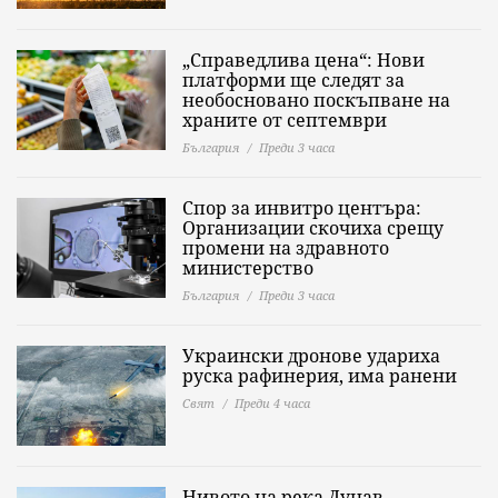
„Справедлива цена“: Нови
платформи ще следят за
необосновано поскъпване на
храните от септември
България
Преди 3 часа
Спор за инвитро центъра:
Организации скочиха срещу
промени на здравното
министерство
България
Преди 3 часа
Украински дронове удариха
руска рафинерия, има ранени
Свят
Преди 4 часа
Нивото на река Дунав