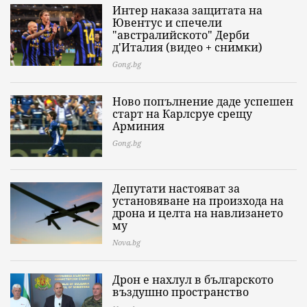
Интер наказа защитата на
Ювентус и спечели
"австралийското" Дерби
д'Италия (видео + снимки)
Gong.bg
Ново попълнение даде успешен
старт на Карлсруе срещу
Арминия
Gong.bg
Депутати настояват за
установяване на произхода на
дрона и целта на навлизането
му
Nova.bg
Дрон е нахлул в българското
въздушно пространство