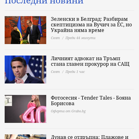
Зеленски в Белград: Разбирам
скептицизма на Вучич за ЕС, но
Украйна няма време
Свят
Преди 44 минути
Личният адвокат на Тръмп
стана главен прокурор на САЩ
Свят
Преди 1 час
Фотосесия - Tender Tales - Бояна
Борисова
Оферта от Grabo.bg
Дунав се отдръпна: Плажове и