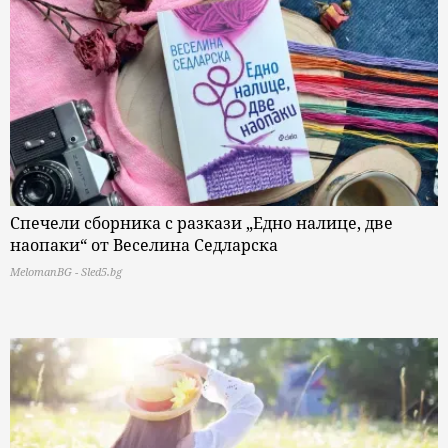
Спечели сборника с разкази „Едно налице, две
наопаки“ от Веселина Седларска
MelomanBG - Sled5.bg