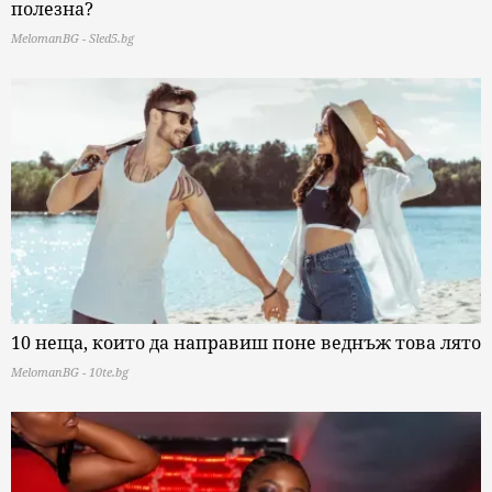
полезна?
MelomanBG - Sled5.bg
10 неща, които да направиш поне веднъж това лято
MelomanBG - 10te.bg