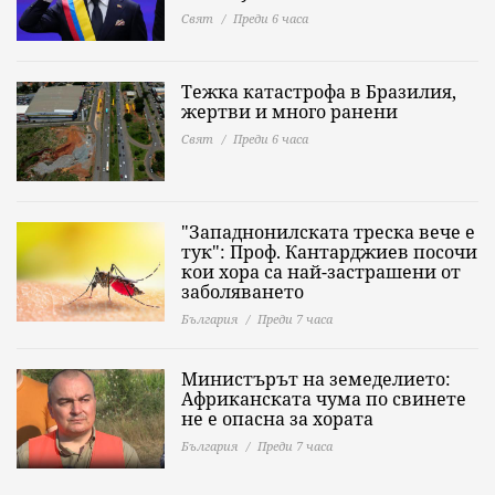
Свят
Преди 6 часа
Тежка катастрофа в Бразилия,
жертви и много ранени
Свят
Преди 6 часа
"Западнонилската треска вече е
тук": Проф. Кантарджиев посочи
кои хора са най-застрашени от
заболяването
България
Преди 7 часа
Министърът на земеделието:
Африканската чума по свинете
не е опасна за хората
България
Преди 7 часа