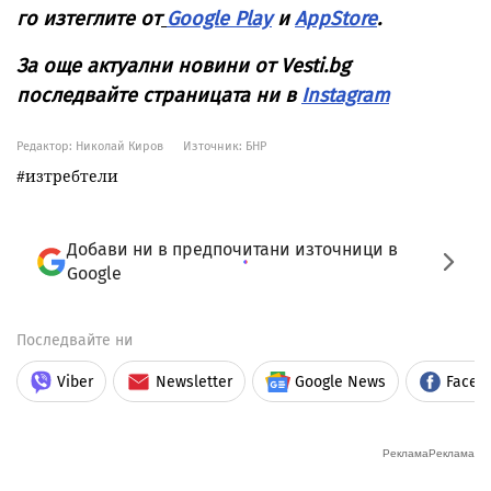
го изтеглите от
Google Play
и
AppStore
.
За още актуални новини от Vesti.bg
последвайте страницата ни в
Instagram
Редактор: Николай Киров
Източник:
БНР
изтребтели
Добави ни в предпочитани източници в
Google
Последвайте ни
Viber
Newsletter
Google News
Faceb