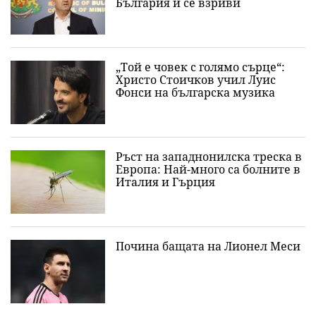
България и се взриви
„Той е човек с голямо сърце“:
Христо Стоичков учил Луис
Фонси на българска музика
Ръст на западнонилска треска в
Европа: Най-много са болните в
Италия и Гърция
Почина бащата на Лионел Меси