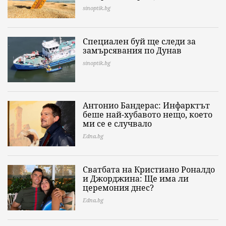
sinoptik.bg
Специален буй ще следи за
замърсявания по Дунав
sinoptik.bg
Антонио Бандерас: Инфарктът
беше най-хубавото нещо, което
ми се е случвало
Edna.bg
Сватбата на Кристиано Роналдо
и Джорджина: Ще има ли
церемония днес?
Edna.bg