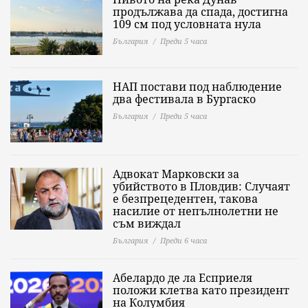
продължава да спада, достигна
109 см под условната нула
България
Преди 5 часа
НАП постави под наблюдение
два фестивала в Бургаско
България
Преди 5 часа
Адвокат Марковски за
убийството в Пловдив: Случаят
е безпрецедентен, такова
насилие от непълнолетни не
съм виждал
България
Преди 6 часа
Абелардо де ла Есприеля
положи клетва като президент
на Колумбия