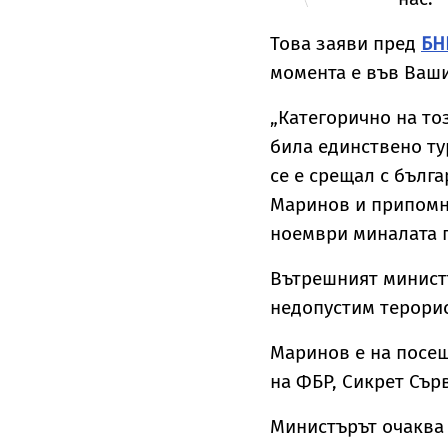
Това заяви пред
БН
момента е във Ваши
„Категорично на то
била единствено т
се е срещал с бълга
Маринов и припомни
ноември миналата 
Вътрешният министъ
недопустим терорис
Маринов е на посе
на ФБР, Сикрет Сър
Министърът очаква 