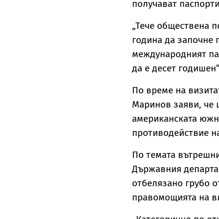
получават паспорти
„Тече обществена п
година да започне 
международният пас
да е десет годишен
По време на визита
Маринов заяви, че 
американската южна
противодействие на
По темата вътрешн
Държавния департам
отбелязано грубо 
правомощията на вл