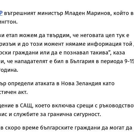
Р
вътрешният министър Младен Маринов, който в
нгтон.
зи етап можем да твърдим, че неговата цел тук е
уризъм и до този момент нямаме информация той
рски граждани или да е познавал такива”, каза
, че нападателят е бил в България в периода 9-1
година.
р определи атаката в Нова Зеландия като
тичен акт.
щение в САЩ, което включва срещи с ръководство
вис и службите за гранична сигурност.
в скоро време българските граждани да могат да