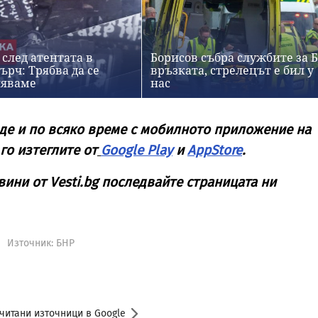
 след атентата в
Борисов събра службите за 
ърч: Трябва да се
връзката, стрелецът е бил у
няваме
нас
де и по всяко време с мобилното приложение на
 го изтеглите от
Google Play
и
AppStore
.
вини от Vesti.bg последвайте страницата ни
Източник:
БНР
читани източници в Google