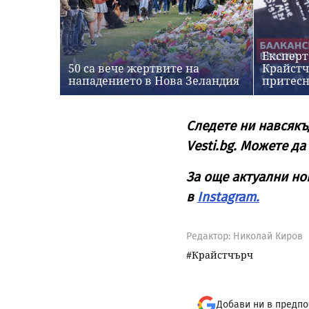
Експерт
50 са вече жертвите на
Крайстч
нападението в Нова Зеландия
притес
Следете ни навсякъ
Vesti.bg. Можете да
За още актуални но
в
Instagram.
Редактор: Николай Киров
Крайстчърч
Добави ни в предпо