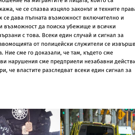
ношение на мигрантите и лицата, които са
кажа, че се спазва изцяло законът и техните прав
ях се дава пълната възможност включително и
и възможност да поиска убежище и всички
ързани с това. Всеки един случай и сигнал за
авомощията от полицейски служители се извърш
. Ние сме го доказали, че там, където сме
ви нарушения сме предприели незабавни действи
ри, че властите разследват всеки един сигнал за