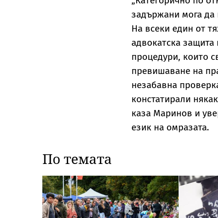
„Категорично по от
задържани мога да 
На всеки един от т
адвокатска защита 
процедури, които св
превишаване на пр
незабавна проверка
констатирали някак
каза Маринов и уве
език на омразата.
По темата