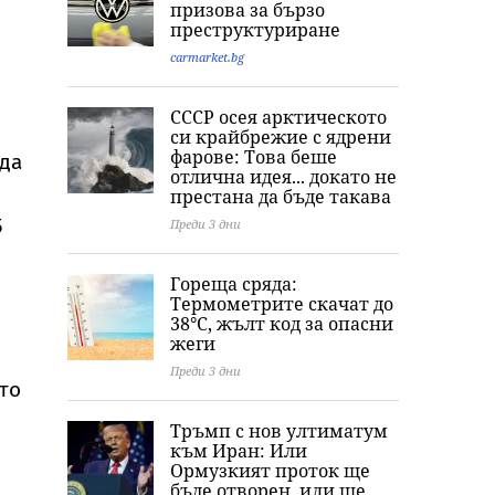
призова за бързо
преструктуриране
carmarket.bg
СССР осея арктическото
си крайбрежие с ядрени
фарове: Това беше
 да
отлична идея... докато не
престана да бъде такава
5
Преди 3 дни
Гореща сряда:
Термометрите скачат до
38°C, жълт код за опасни
жеги
Преди 3 дни
то
Тръмп с нов ултиматум
към Иран: Или
Ормузкият проток ще
бъде отворен, или ще