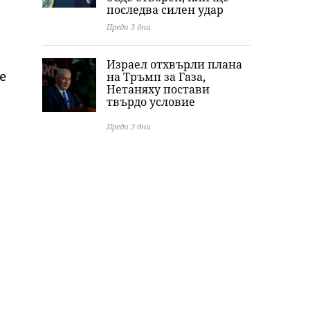
последва силен удар
Преди 3 дни
Израел отхвърли плана
е
на Тръмп за Газа,
Нетаняху постави
твърдо условие
Преди 3 дни