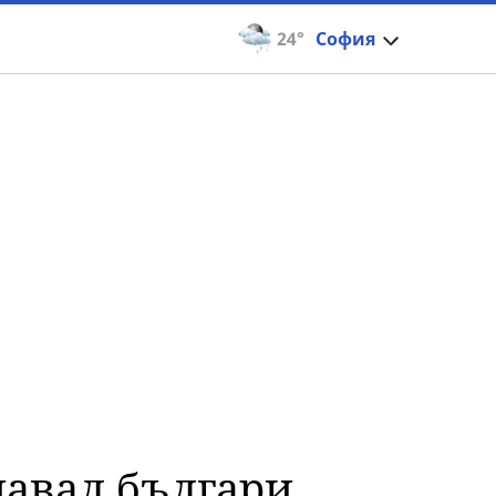
24°
София
навал българи