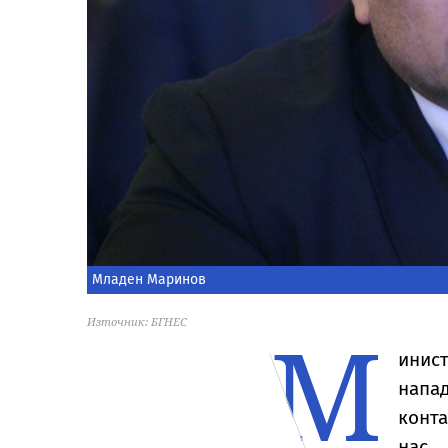
Младен Маринов
М
Източник: БГНЕС
инис
напад
конта
нас.