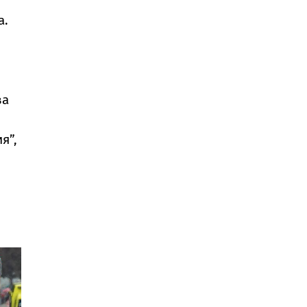
а.
ва
я”,