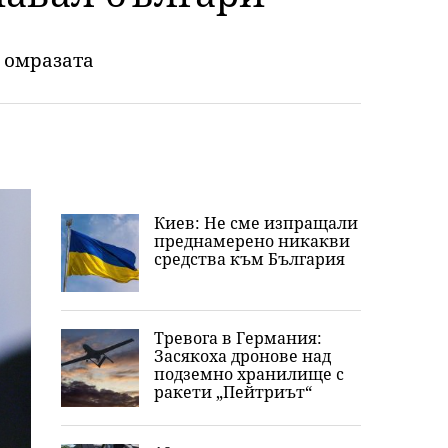
а омразата
Киев: Не сме изпращали
преднамерено никакви
средства към България
Тревога в Германия:
Засякоха дронове над
подземно хранилище с
ракети „Пейтриът“