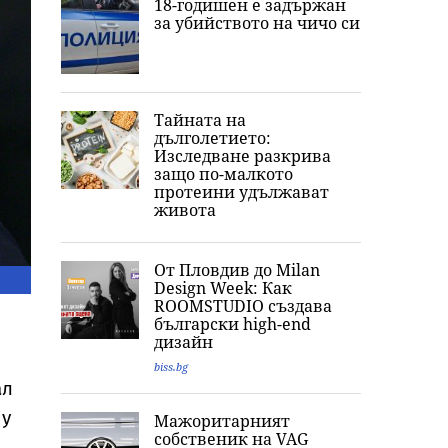
18-годишен е задържан
за убийството на чичо си
Тайната на
дълголетието:
Изследване разкрива
защо по-малкото
протеини удължават
живота
От Пловдив до Milan
Design Week: Как
ROOMSTUDIO създава
български high-end
дизайн
biss.bg
ал
 у
Мажоритарният
собственик на VAG