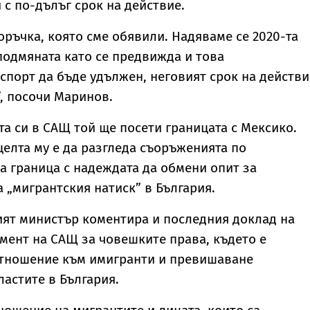
 с по-дълъг срок на действие.
оръчка, която сме обявили. Надяваме се 2020-та
подмяната като се предвижда и това
порт да бъде удължен, неговият срок на действи
”, посочи Маринов.
та си в САЩ той ще посети границата с Мексико.
целта му е да разгледа съоръженията по
 граница с надеждата да обмени опит за
 „мигрантския натиск” в България.
ият министър коментира и последния доклад на
ент на САЩ за човешките права, където е
отношение към имигранти и превишаване
астите в България.