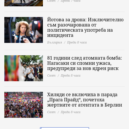
Свят
Преди 7 часа
Йотова за дрона: Изключително
съм разочарована от
политическата употреба на
инцидента
България
Преди 8 часа
81 години след атомната бомба:
Нагасаки си спомни ужаса,
предупреди за нов ядрен риск
Свят
Преди 8 часа
Хиляди се включиха в парада
„Прага Прайд“, почетоха
жертвите от атентата в Берлин
Свят
Преди 8 часа