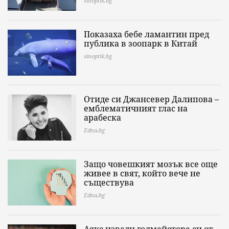
sinoptik.bg
Показаха бебе ламантин пред
публика в зоопарк в Китай
sinoptik.bg
Отиде си Джансевер Далипова –
емблематичният глас на
арабеска
Edna.bg
Защо човешкият мозък все още
живее в свят, който вече не
съществува
Edna.bg
Аякс извади голмайстора си от