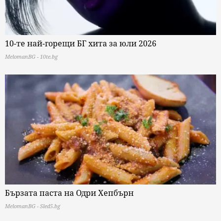
10-те най-горещи БГ хита за юли 2026
MelomanBG - 10te.bg
Бързата паста на Одри Хепбърн
MelomanBG - Sled5.bg