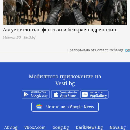
Август с екшън, фентъзи и безкраен адреналин
MelomanBG - Sled5.bg
Препоръчано от Content Exchange
Мобилното приложение на
Vesti.bg
Четете ни в Google News
Abv.bg
Vbox7.com
Gong.bg
DarikNews.bg
Nova.bg