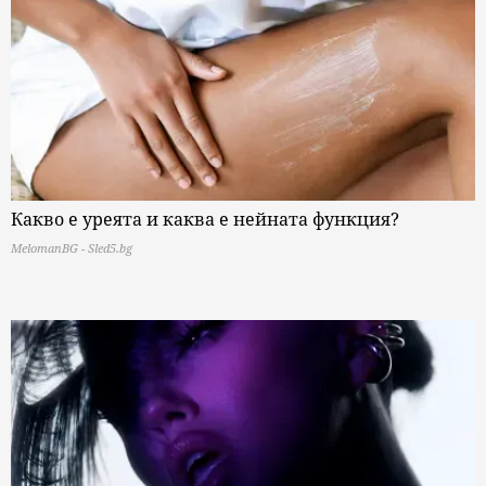
Какво е уреята и каква е нейната функция?
MelomanBG - Sled5.bg