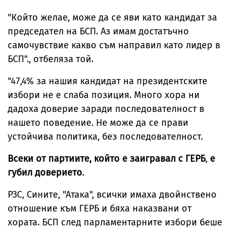
"Който желае, може да се яви като кандидат за
председател на БСП. Аз имам достатъчно
самочувствие какво съм направил като лидер в
БСП"., отбеляза той.
"47,4% за нашия кандидат на президентските
избори не е слаба позиция. Много хора ни
дадоха доверие заради последователност в
нашето поведение. Не може да се прави
устойчива политика, без последователност.
Всеки от партиите, който е заигравал с ГЕРБ
,
е
губил доверието
.
РЗС, Сините, "Атака", всички имаха двойнствено
отношение към ГЕРБ и бяха наказвани от
хората. БСП след парламентарните избори беше