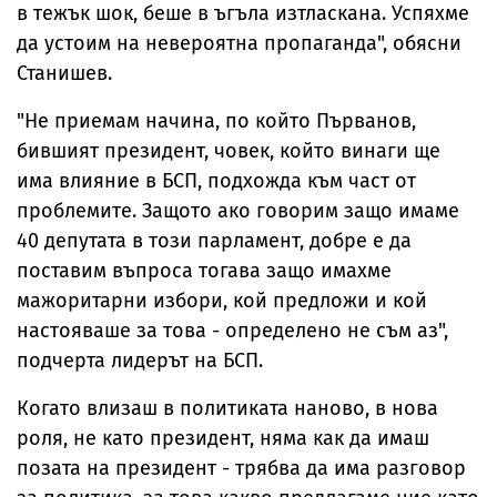
в тежък шок, беше в ъгъла изтласкана. Успяхме
да устоим на невероятна пропаганда", обясни
Станишев.
"Не приемам начина, по който Първанов,
бившият президент, човек, който винаги ще
има влияние в БСП, подхожда към част от
проблемите. Защото ако говорим защо имаме
40 депутата в този парламент, добре е да
поставим въпроса тогава защо имахме
мажоритарни избори, кой предложи и кой
настояваше за това - определено не съм аз",
подчерта лидерът на БСП.
Когато влизаш в политиката наново, в нова
роля, не като президент, няма как да имаш
позата на президент - трябва да има разговор