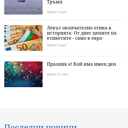
Тръмп
Преди 9 часа
Левът окончателно отива в
историята: Oт днес цените на
етикетите - само в евро
Преди 6 часа
Празник е! Кой има имен ден
Преди 10 часа
Последни новини