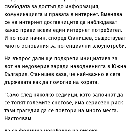
свободата за достъп до информация,
комуникацията и правата в интернет. Вменява
се на интернет доставчиците да наблюдават
какво прави всеки един интернет потребител.
И по този начин, според Станишев, съществуват
много основания за потенциални злоупотреби.
На въпрос дали ще подкрепи инициатива за
вот на недоверие заради наводненията в Южна
България, Станишев каза, че най-важно е сега
държавата как да помогне на хората.
"Само след няколко седмици, като започнат да
се топят големите снегове, има сериозен риск
тази трагедия да се повтори на много места.
Настоявам
да се формира незабавно на високо