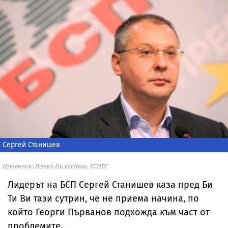
Сергей Станишев
Източник: Петко Налбантов, БГНЕС
Лидерът на БСП Сергей Станишев каза пред Би
Ти Ви тази сутрин, че не приема начина, по
който Георги Първанов подхожда към част от
проблемите.