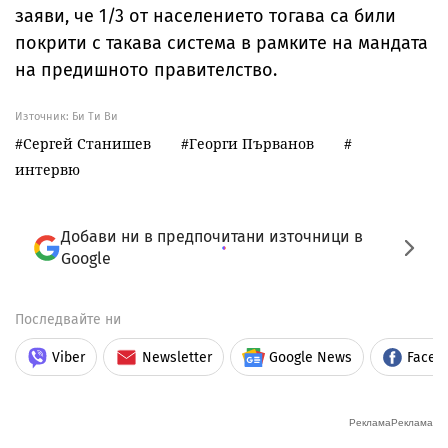
заяви, че 1/3 от населението тогава са били
покрити с такава система в рамките на мандата
на предишното правителство.
Източник:
Би Ти Ви
Сергей Станишев
Георги Първанов
интервю
Добави ни в предпочитани източници в
Google
Последвайте ни
Viber
Newsletter
Google News
Faceb