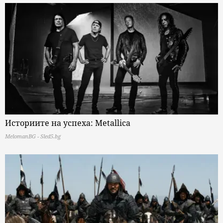
Историите на успеха: Metallica
MelomanBG - Sled5.bg