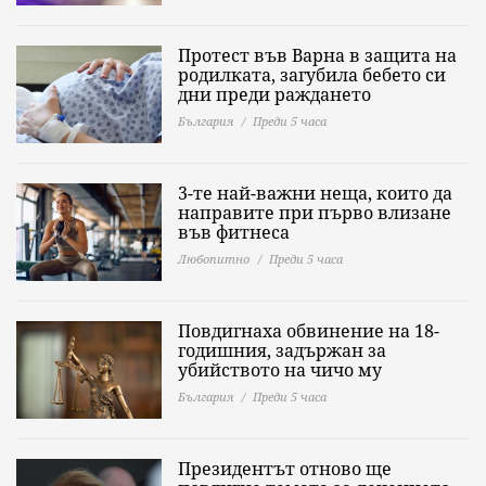
Протест във Варна в защита на
родилката, загубила бебето си
дни преди раждането
България
Преди 5 часа
3-те най-важни неща, които да
направите при първо влизане
във фитнеса
Любопитно
Преди 5 часа
Повдигнаха обвинение на 18-
годишния, задържан за
убийството на чичо му
България
Преди 5 часа
Президентът отново ще