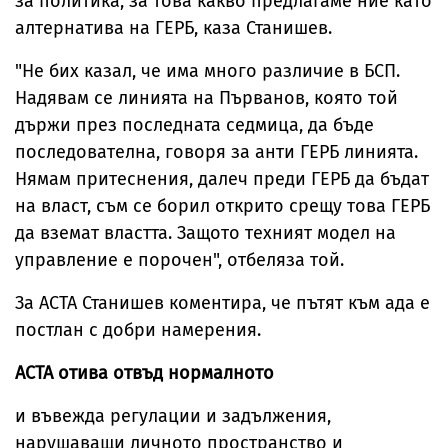
за политика, за това какво предлагаме ние като
алтернатива на ГЕРБ, каза Станишев.
"Не бих казал, че има много различие в БСП.
Надявам се линията на Първанов, която той
държи през последната седмица, да бъде
последователна, говоря за анти ГЕРБ линията.
Нямам притеснения, далеч преди ГЕРБ да бъдат
на власт, съм се борил открито срещу това ГЕРБ
да вземат властта. Защото техният модел на
управление е порочен", отбеляза той.
За ACTA Станишев коментира, че пътят към ада е
постлан с добри намерения.
АCТА отива отвъд нормалното
и въвежда регулации и задължения,
нaрушаващи личното пространство и