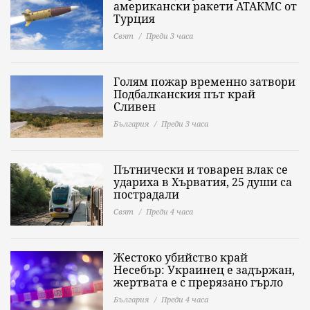
американски ракети АТАКМС от
Турция
Свят
Преди 3 часа
Голям пожар временно затвори
Подбалканския път край
Сливен
България
Преди 3 часа
Пътнически и товарен влак се
удариха в Хърватия, 25 души са
пострадали
Свят
Преди 4 часа
Жестоко убийство край
Несебър: Украинец е задържан,
жертвата е с прерязано гърло
България
Преди 4 часа