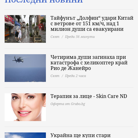
Тайфунът „Долфин“ удари Китай
с ветрове от 151 км/ч, над 1
милион души са евакуирани
Свят
Преди 56 минути
Четирима души загинаха при
катастрофа с хеликоптер край
Рио де Жанейро
Свят
Преди 2 часа
Терапия за лице - Skin Care ND
Оферта от Grabo.bg
Украйна ще купи стари