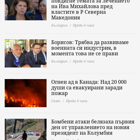
повдигне темата за лечението
на Ива Михайлова пред
властите в Р Северна
Македония
България
Преди 6 часа
Борисов: Трябва да развиваме
военната си индустрия, в
момента това не се прави
България
Преди 6 часа
Огнен ад в Канада: Над 20 000
души са евакуирани заради
пожар
Свят
Преди 6 часа
Бомбени атаки белязаха първия
ден от управлението на новия
президент на Колумбия