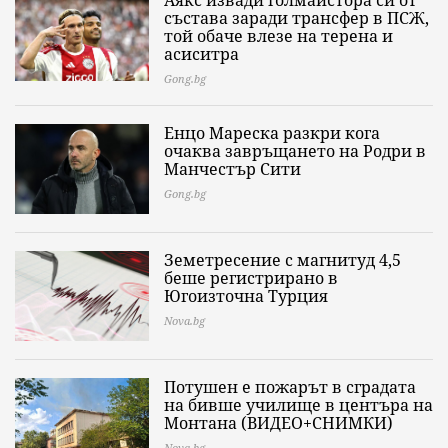
състава заради трансфер в ПСЖ,
той обаче влезе на терена и
асиситра
Gong.bg
Енцо Мареска разкри кога
очаква завръщането на Родри в
Манчестър Сити
Gong.bg
Земетресение с магнитуд 4,5
беше регистрирано в
Югоизточна Турция
Nova.bg
Потушен е пожарът в сградата
на бивше училище в центъра на
Монтана (ВИДЕО+СНИМКИ)
Nova.bg