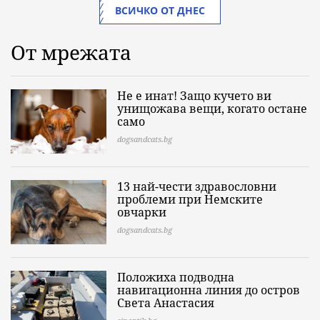
ВСИЧКО ОТ ДНЕС
От мрежата
Не е инат! Защо кучето ви
унищожава вещи, когато остане
само
dogsandcats.bg
13 най-чести здравословни
проблеми при Немските
овчарки
dogsandcats.bg
Положиха подводна
навигационна линия до остров
Света Анастасия