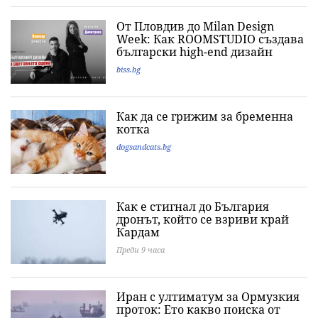
От Пловдив до Milan Design
Week: Как ROOMSTUDIO създава
български high-end дизайн
biss.bg
Как да се грижим за бременна
котка
dogsandcats.bg
Как е стигнал до България
дронът, който се взриви край
Кардам
Преди 9 часа
Иран с ултиматум за Ормузкия
проток: Ето какво поиска от