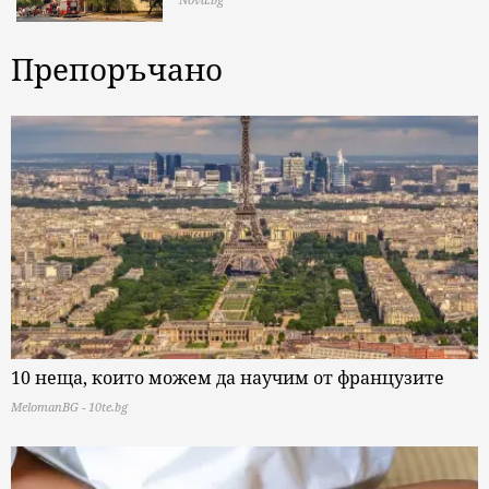
Препоръчано
10 неща, които можем да научим от французите
MelomanBG - 10te.bg