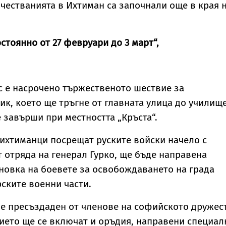
 честванията в Ихтиман са започнали още в края 
стоянно от 27 февруари до 3 март“,
нес е насрочено тържественото шествие за
к, което ще тръгне от главната улица до училищ
е завърши при местността „Кръста“.
 ихтиманци посрещат руските войски начело с
 отряда на генерал Гурко, ще бъде направена
новка на боевете за освобождаването на града
рските военни части.
е пресъздаден от членове на софийското дружес
тието ще се включат и оръдия, направени специал