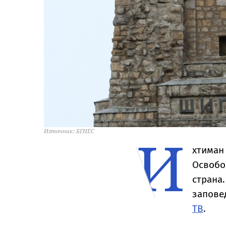
И
Източник: БГНЕС
хтиман
Освобож
страна
запове
ТВ
.