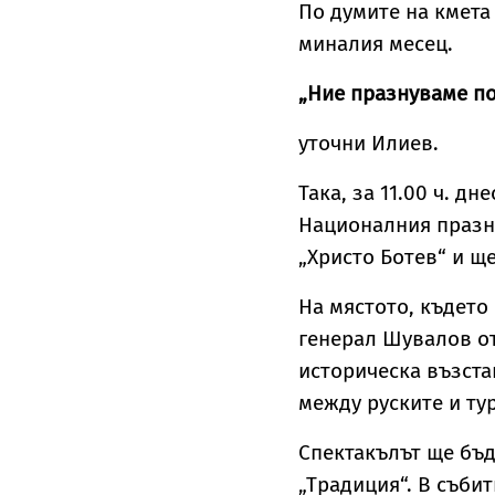
По думите на кмета
миналия месец.
„Ние празнуваме по
уточни Илиев.
Така, за 11.00 ч. д
Националния празни
„Христо Ботев“ и щ
На мястото, където
генерал Шувалов от
историческа възста
между руските и ту
Спектакълът ще бъд
„Традиция“. В съби