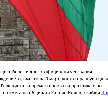
 ще отбележи днес с официални чествания
дението, вместо на 3 март, когато празнува цяла
. Решението за преместването на празника е по
д на кмета на общината Калоян Илиев, съобщи
Но