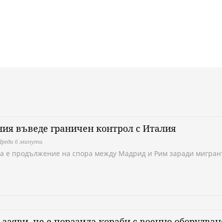
ия въведе граничен контрол с Италия
Преди 6 минути
а е продължение на спора между Мадрид и Рим заради мигран
 заяви, че е поразила кораби с военно оборудван