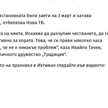
зстановката били заети на 3 март и затова
, отбелязва Нова ТВ.
а на кмета. Искахме да разчупим честването, да г
ивно за хората. Това, че се прави няколко часа
, че не е никакъв проблем“, каза Ивайло Тачев,
личното дружество „Традиция“.
то на празника в Ихтиман гледайте във видеото: