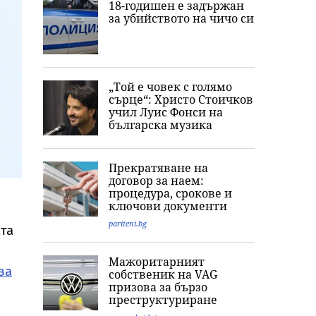
18-годишен е задържан
за убийството на чичо си
„Той е човек с голямо
сърце“: Христо Стоичков
учил Луис Фонси на
българска музика
Прекратяване на
договор за наем:
процедура, срокове и
ключови документи
pariteni.bg
та
Мажоритарният
ва
собственик на VAG
призова за бързо
преструктуриране