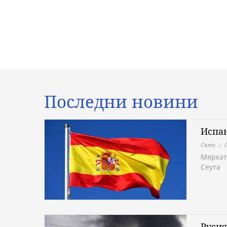
Последни новини
Испан
Свят
Мяркат
Сеута
Русия