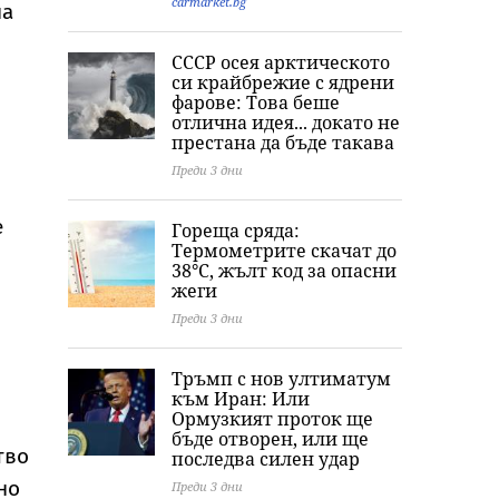
carmarket.bg
на
СССР осея арктическото
си крайбрежие с ядрени
фарове: Това беше
отлична идея... докато не
престана да бъде такава
Преди 3 дни
е
Гореща сряда:
Термометрите скачат до
38°C, жълт код за опасни
жеги
Преди 3 дни
Тръмп с нов ултиматум
към Иран: Или
Ормузкият проток ще
бъде отворен, или ще
тво
последва силен удар
но
Преди 3 дни