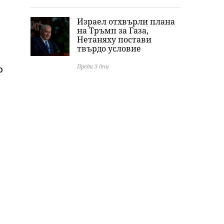
Израел отхвърли плана
на Тръмп за Газа,
Нетаняху постави
твърдо условие
Преди 3 дни
о