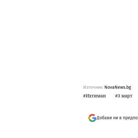
Източник:
NovaNews.bg
Ихтиман
3 март
Добави ни в предпо