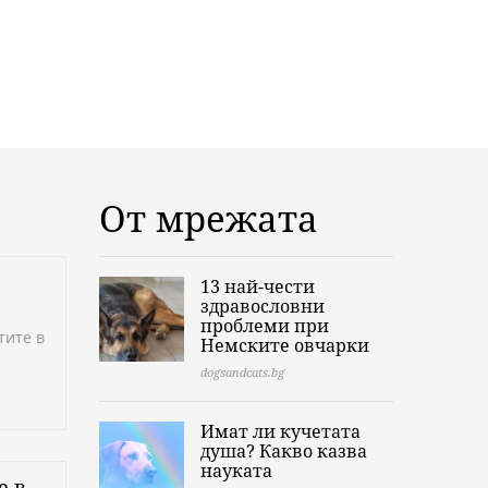
От мрежата
13 най-чести
здравословни
проблеми при
тите в
Немските овчарки
dogsandcats.bg
Имат ли кучетата
душа? Какво казва
науката
е в