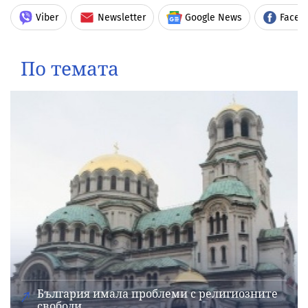
Viber
Newsletter
Google News
Faceb
По темата
България имала проблеми с религиозните
свободи