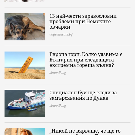
13 най-чести здравословни
проблеми при Немските
овчарки
dogsandcats.bg
Европа гори. Колко уязвима е
България при следващата
екстремна гореща вълна?
sinoptik.bg
Специален буй ще следи за
замърсявания по Дунав
sinoptik.bg
„Никой не вярваше, че ще го