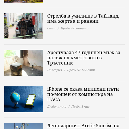
Стрелба в училище в Тайланд,
има жертва и ранени
Свят
Преди 47 минути
Арестуваха 47-годишен мъж за
палеж на кметството в
Тръстеник
България
Преди 57 минути
iPhone се оказа милиони пъти
по-мощен от компютъра на
НАСА
Любопитно
Преди 1 час
Легендарният Arctic Sunrise на