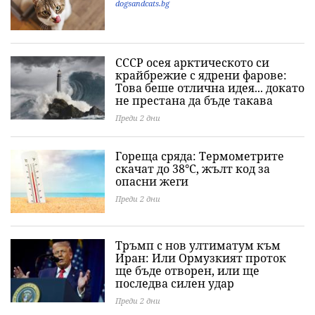
dogsandcats.bg
СССР осея арктическото си
крайбрежие с ядрени фарове:
Това беше отлична идея... докато
не престана да бъде такава
Преди 2 дни
Гореща сряда: Термометрите
скачат до 38°C, жълт код за
опасни жеги
Преди 2 дни
Тръмп с нов ултиматум към
Иран: Или Ормузкият проток
ще бъде отворен, или ще
последва силен удар
Преди 2 дни