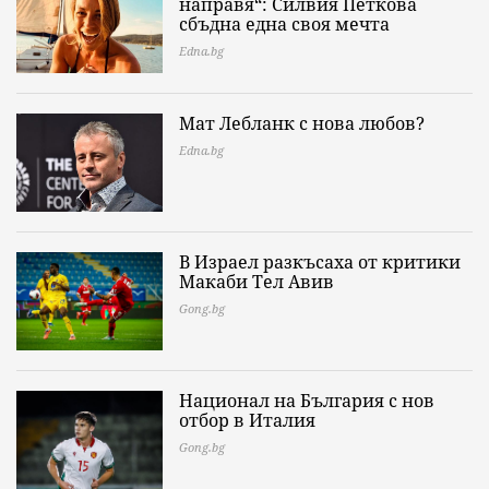
направя“: Силвия Петкова
сбъдна една своя мечта
Edna.bg
Мат Лебланк с нова любов?
Edna.bg
В Израел разкъсаха от критики
Макаби Тел Авив
Gong.bg
Национал на България с нов
отбор в Италия
Gong.bg