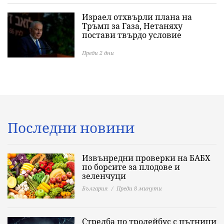
Израел отхвърли плана на
Тръмп за Газа, Нетаняху
постави твърдо условие
Преди 2 дни
Последни новини
Извънредни проверки на БАБХ
по борсите за плодове и
зеленчуци
България
Преди 8 минути
Стрелба по тролейбус с пътници