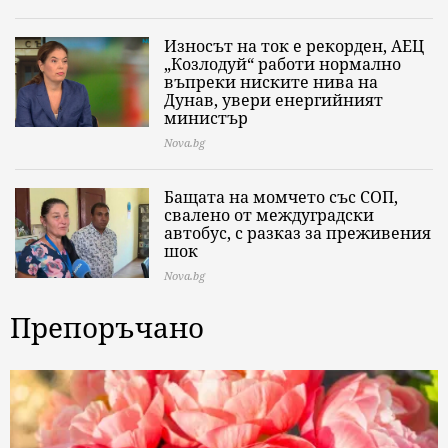
Износът на ток е рекорден, АЕЦ
„Козлодуй“ работи нормално
въпреки ниските нива на
Дунав, увери енергийният
министър
Nova.bg
Бащата на момчето със СОП,
свалено от междуградски
автобус, с разказ за преживения
шок
Nova.bg
Препоръчано