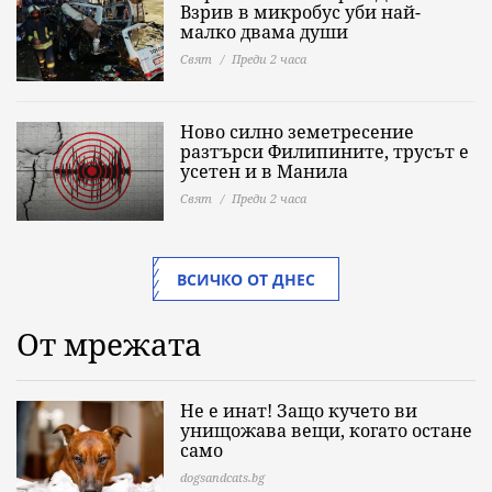
Взрив в микробус уби най-
малко двама души
Свят
Преди 2 часа
Ново силно земетресение
разтърси Филипините, трусът е
усетен и в Манила
Свят
Преди 2 часа
ВСИЧКО ОТ ДНЕС
От мрежата
Не е инат! Защо кучето ви
унищожава вещи, когато остане
само
dogsandcats.bg