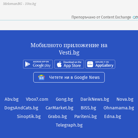
MelomanBG - 10te.bg
Препоръчано от Content Exchange
Мобилното приложение на
Vesti.bg
Четете ни в Google News
Abv.bg
Vbox7.com
Gong.bg
DarikNews.bg
Nova.bg
DogsAndCats.bg
CarMarket.bg
BISS.bg
Ohnamama.bg
Sinoptik.bg
Grabo.bg
Pariteni.bg
Edna.bg
Telegraph.bg