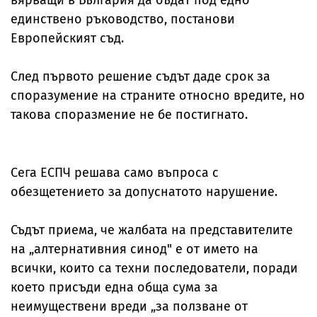
вярващи в България да бъдат под едно
единствено ръководство, постанови
Европейският съд.
След първото решение съдът даде срок за
споразумение на страните относно вредите, но
такова споразмение не бе постигнато.
Сега ЕСПЧ решава само въпроса с
обезщетението за допуснатото нарушение.
Съдът приема, че жалбата на представителите
на „алтернативния синод" е от името на
всички, които са техни последователи, поради
което присъди една обща сума за
неимуществени вреди „за ползване от