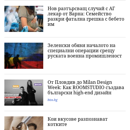
Нов разтърсващ случай с АГ
лекар от Варна: Семейство
разкри фатална грешка с бебето
им
Зеленски обяви началото на
специални операции срещу
руската военна промишленост
От Пловдив до Milan Design
Week: Как ROOMSTUDIO създава
български high-end дизайн
biss.bg
Кои вкусове разпознават
котките