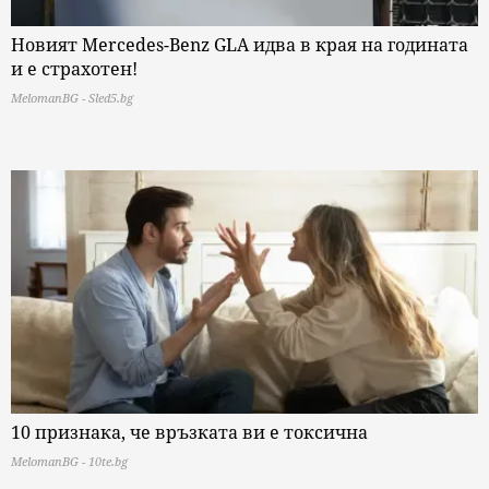
Новият Mercedes-Benz GLA идва в края на годината
и е страхотен!
MelomanBG - Sled5.bg
10 признака, че връзката ви е токсична
MelomanBG - 10te.bg