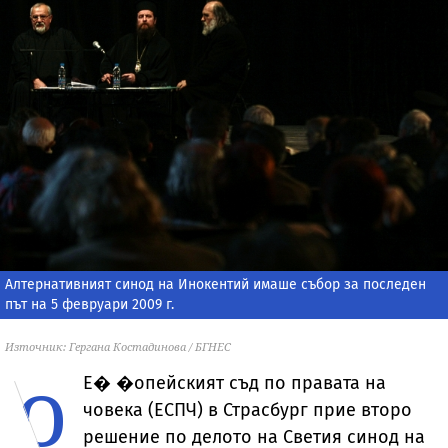
Алтернативният синод на Инокентий имаше събор за последен
път на 5 февруари 2009 г.
Източник: Гергана Костадинова / БГНЕС
о
Е�
�опейският съд по правата на
човека (ЕСПЧ) в Страсбург прие второ
решение по делото на Светия синод на