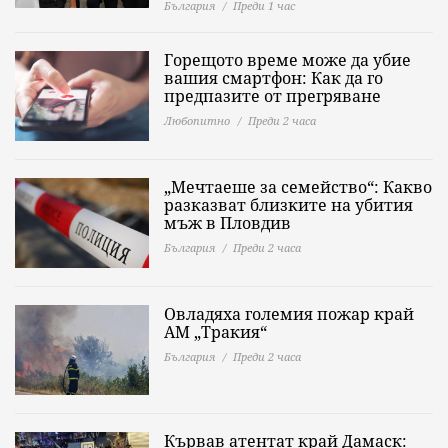
България
Преди 1 час
Горещото време може да убие
вашия смартфон: Как да го
предпазите от прегряване
Любопитно
Преди 2 часа
„Мечтаеше за семейство“: Какво
разказват близките на убития
мъж в Пловдив
България
Преди 2 часа
Овладяха големия пожар край
АМ „Тракия“
България
Преди 2 часа
Кървав атентат край Дамаск: