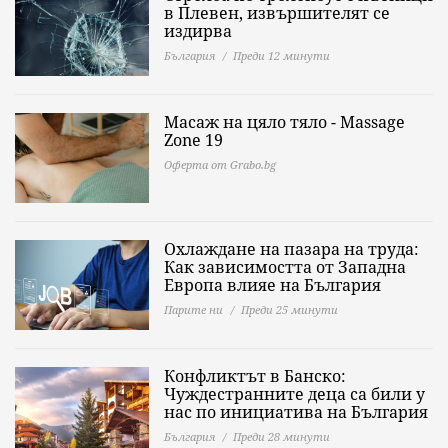
в Плевен, извършителят се
издирва
България
Преди 12 минути
Масаж на цяло тяло - Massage
Zone 19
Оферта от Grabo.bg
Охлаждане на пазара на труда:
Как зависимостта от Западна
Европа влияе на България
Парите ни
Преди 25 минути
Конфликтът в Банско:
Чуждестранните деца са били у
нас по инициатива на България
България
Преди 28 минути