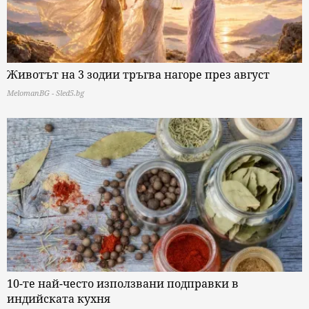
Животът на 3 зодии тръгва нагоре през август
MelomanBG - Sled5.bg
10-те най-често използвани подправки в
индийската кухня