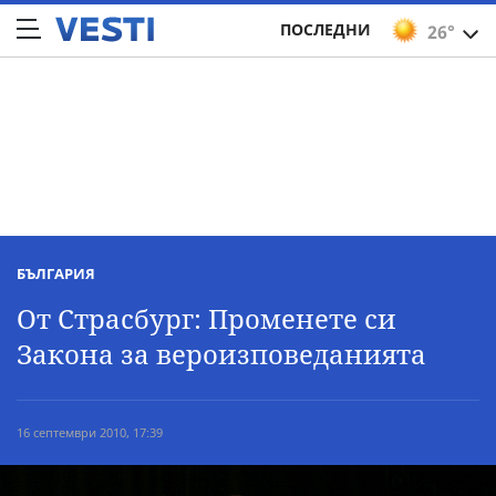
ПОСЛЕДНИ
26°
БЪЛГАРИЯ
От Страсбург: Променете си
Закона за вероизповеданията
16 септември 2010, 17:39