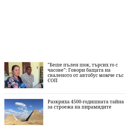
"Беше пълен шок, търсих го с
часове": Говори бащата на
сваленото от автобус момче със
СОП
Разкриха 4500-годишната тайна
за строежа на пирамидите