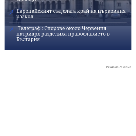
Европейският съд слага край на църковния
разкол
'Телеграф': Спорове около Червения
патриарх разделиха православието в
България