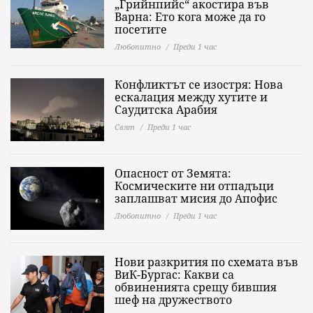
„Грийнпийс“ акостира във
Варна: Ето кога може да го
посетите
Любопитно
Преди 1 час
Конфликтът се изостря: Нова
ескалация между хутите и
Саудитска Арабия
Свят
Преди 1 час
Опасност от Земята:
Космическите ни отпадъци
заплашват мисия до Апофис
Любопитно
Преди 1 час
Нови разкрития по схемата във
ВиК-Бургас: Какви са
обвиненията срещу бившия
шеф на дружеството