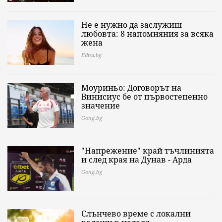
Не е нужно да заслужиш
любовта: 8 напомняния за всяка
жена
Edna.bg
Моуриньо: Договорът на
Винисиус бе от първостепенно
значение
Gong.bg
"Напрежение" край тъчлинията
и след края на Дунав - Арда
Gong.bg
Слънчево време с локални