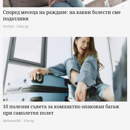
Според месеца на раждане: на какви болести сме
податливи
NetInfo - Edna.bg
10 полезни съвета за компактно опакован багаж
при самолетен полет
MelomanBG - 10te.bg