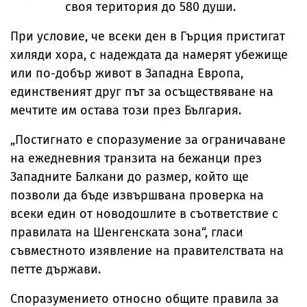
своя територия до 580 души.
При условие, че всеки ден в Гърция пристигат
хиляди хора, с надеждата да намерят убежище
или по-добър живот в Западна Европа,
единственият друг път за осъществяване на
мечтите им остава този през България.
„Постигнато е споразумение за ограничаване
на ежедневния транзита на бежанци през
Западните Балкани до размер, който ще
позволи да бъде извършвана проверка на
всеки един от новодошлите в съответствие с
правилата на Шенгенската зона“, гласи
съвместното изявление на правителствата на
петте държави.
Споразумението относно общите правила за