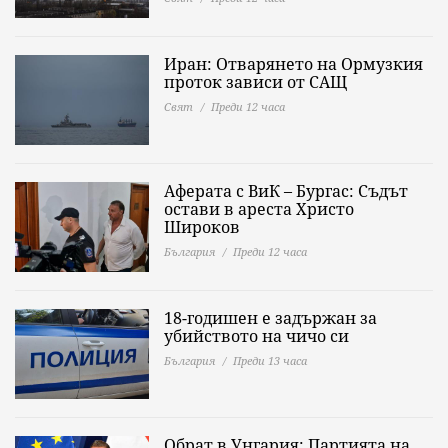
Иран: Отварянето на Ормузкия
проток зависи от САЩ
Свят
Преди 12 часа
Аферата с ВиК – Бургас: Съдът
остави в ареста Христо
Широков
България
Преди 12 часа
18-годишен е задържан за
убийството на чичо си
България
Преди 13 часа
Обрат в Унгария: Партията на