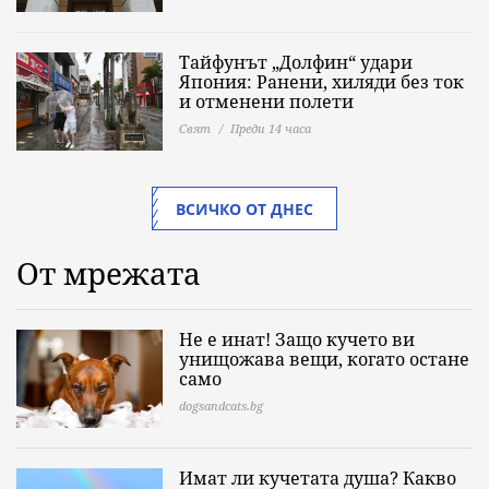
Тайфунът „Долфин“ удари
Япония: Ранени, хиляди без ток
и отменени полети
Свят
Преди 14 часа
ВСИЧКО ОТ ДНЕС
От мрежата
Не е инат! Защо кучето ви
унищожава вещи, когато остане
само
dogsandcats.bg
Имат ли кучетата душа? Какво