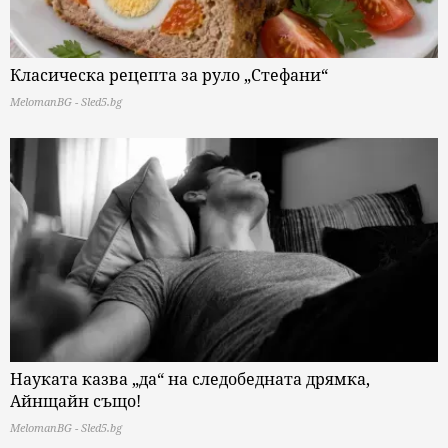
Класическа рецепта за руло „Стефани“
MelomanBG - Sled5.bg
Науката казва „да“ на следобедната дрямка,
Айнщайн също!
MelomanBG - Sled5.bg