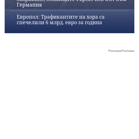
Германия
Европол: Трафикантите на хора са
спечелили 6 млрд. евро за година