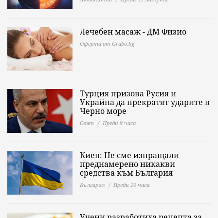
Лечебен масаж - ДМ Физио
Оферта от Grabo.bg
Турция призова Русия и
Украйна да прекратят ударите в
Черно море
Свят
Преди 9 часа
Киев: Не сме изпращали
преднамерено никакви
средства към България
България
Преди 10 часа
Учени разработиха рецепта за