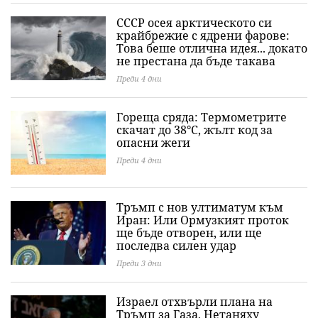
СССР осея арктическото си
крайбрежие с ядрени фарове:
Това беше отлична идея... докато
не престана да бъде такава
Преди 4 дни
Гореща сряда: Термометрите
скачат до 38°C, жълт код за
опасни жеги
Преди 4 дни
Тръмп с нов ултиматум към
Иран: Или Ормузкият проток
ще бъде отворен, или ще
последва силен удар
Преди 3 дни
Израел отхвърли плана на
Тръмп за Газа, Нетаняху