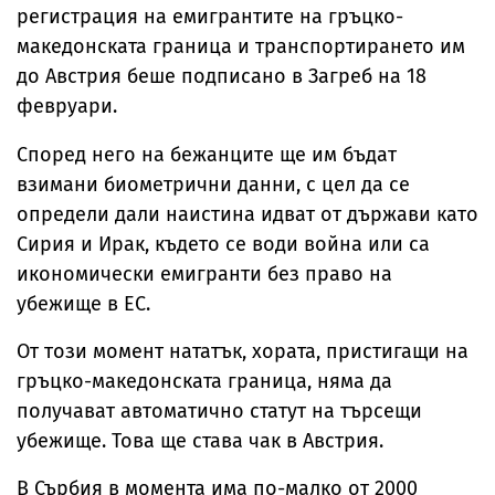
регистрация на емигрантите на гръцко-
македонската граница и транспортирането им
до Австрия беше подписано в Загреб на 18
февруари.
Според него на бежанците ще им бъдат
взимани биометрични данни, с цел да се
определи дали наистина идват от държави като
Сирия и Ирак, където се води война или са
икономически емигранти без право на
убежище в ЕС.
От този момент нататък, хората, пристигащи на
гръцко-македонската граница, няма да
получават автоматично статут на търсещи
убежище. Това ще става чак в Австрия.
В Сърбия в момента има по-малко от 2000