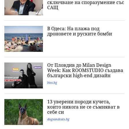
сключване на споразумение със
САЩ
В Одеса: На плажа под
дроновете и руските бомби
От Пловдив до Milan Design
Week: Как ROOMSTUDIO създава
български high-end дизайн
biss.bg
13 уверени породи кучета,
които никога не се съмняват в
себе си
dogsandcats.bg