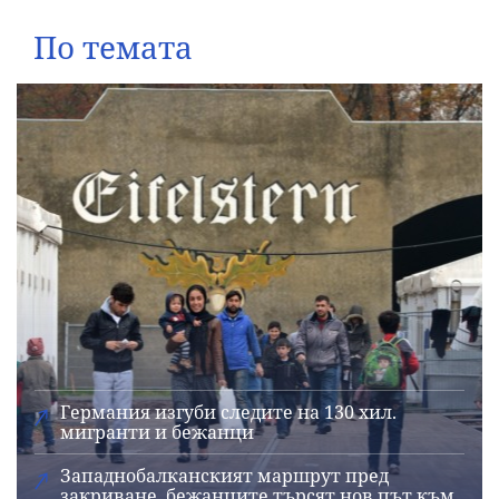
По темата
Германия изгуби следите на 130 хил.
мигранти и бежанци
Западнобалканският маршрут пред
закриване, бежанците търсят нов път към