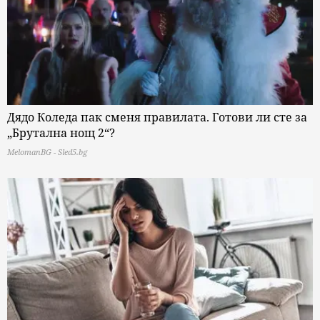
Дядо Коледа пак сменя правилата. Готови ли сте за
„Брутална нощ 2“?
MelomanBG - Sled5.bg