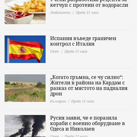
кетчуп с протеин от водорасли
Любопитно
Преди 11 часа
Испания въведе граничен
контрол с Италия
Свят
Преди 11 часа
„Когато гръмна, се чу силно“:
Жители в района на Кардам с
разказ от мястото на падналия
дрон
България
Преди 11 часа
Русия заяви, че е поразила
кораби с военно оборудване в
Одеса и Николаев
Свят
Преди 12 часа