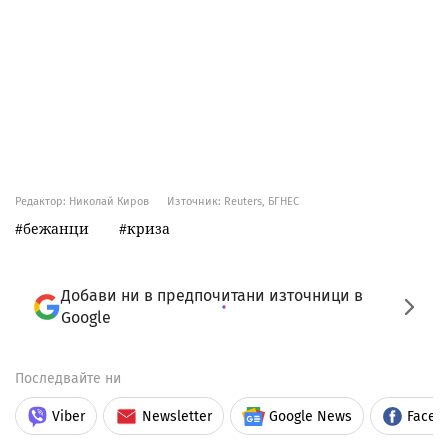
Редактор: Николай Киров
Източник:
Reuters, БГНЕС
бежанци
криза
Добави ни в предпочитани източници в
Google
Последвайте ни
Viber
Newsletter
Google News
Faceb