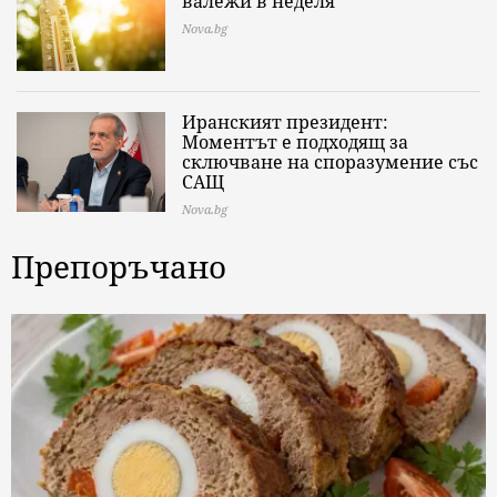
валежи в неделя
Nova.bg
Иранският президент:
Моментът е подходящ за
сключване на споразумение със
САЩ
Nova.bg
Препоръчано