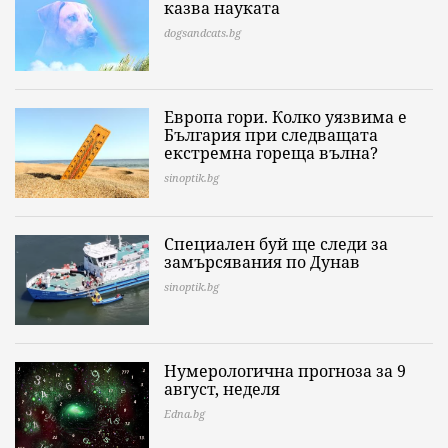
казва науката
dogsandcats.bg
Европа гори. Колко уязвима е
България при следващата
екстремна гореща вълна?
sinoptik.bg
Специален буй ще следи за
замърсявания по Дунав
sinoptik.bg
Нумерологична прогноза за 9
август, неделя
Edna.bg