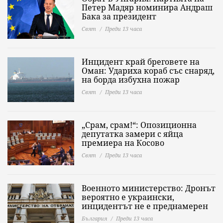
Петер Мадяр номинира Андраш
Бака за президент
Свят
Преди 13 часа
Инцидент край бреговете на
Оман: Удариха кораб със снаряд,
на борда избухна пожар
Свят
Преди 13 часа
„Срам, срам!“: Опозиционна
депутатка замери с яйца
премиера на Косово
Свят
Преди 13 часа
Военното министерство: Дронът
вероятно е украински,
инцидентът не е преднамерен
България
Преди 13 часа