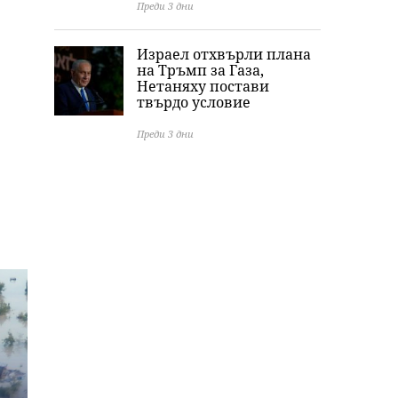
Преди 3 дни
Израел отхвърли плана
на Тръмп за Газа,
Нетаняху постави
твърдо условие
Преди 3 дни