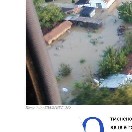
О
Източник: ЕПА/БГНЕС , МО
тменено
вече е г