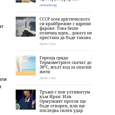
carmarket.bg
СССР осея арктическото
си крайбрежие с ядрени
ат
фарове: Това беше
отлична идея... докато не
престана да бъде такава
Преди 3 дни
Гореща сряда:
Термометрите скачат до
38°C, жълт код за опасни
жеги
Преди 3 дни
или
и
Тръмп с нов ултиматум
към Иран: Или
Ормузкият проток ще
бъде отворен, или ще
последва силен удар