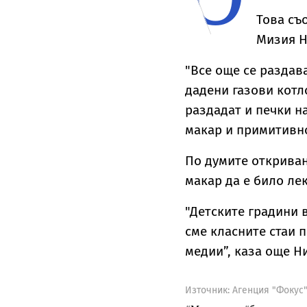
Това съ
Мизия Н
"Все още се раздав
дадени газови котл
раздадат и печки на
макар и примитивно
По думите откриван
макар да е било ле
"Детските градини 
сме класните стаи 
медии”, каза още Н
Източник:
Агенция "Фокус