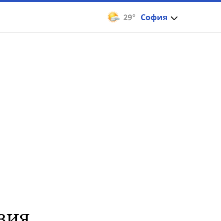
29°
София
зия