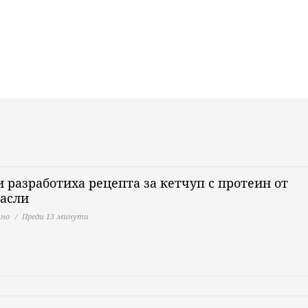
 разработиха рецепта за кетчуп с протеин от
расли
но
Преди 13 минути