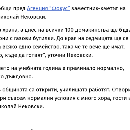
общи пред
Агенция "Фокус”
заместник-кметът на
иколай Нековски.
а храна, а днес на всички 100 домакинства ще бъд
они с газови бутилки. До края на седмицата ще се
 всяко едно семейство, така че те вече ще имат,
, къде да готвят”, уточни Нековски.
ето на учебната година е преминало нормално,
ко дъждовно.
в общината са открити, училищата работят. Отвор
при съвсем нормални условия с много хора, гости 
иколай Нековски.
"