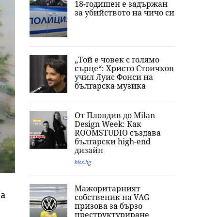
18-годишен е задържан
за убийството на чичо си
„Той е човек с голямо
сърце“: Христо Стоичков
учил Луис Фонси на
българска музика
От Пловдив до Milan
Design Week: Как
ROOMSTUDIO създава
български high-end
дизайн
biss.bg
Мажоритарният
да
собственик на VAG
призова за бързо
преструктуриране