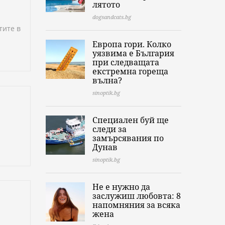
лятото
dogsandcats.bg
тите в
Европа гори. Колко
уязвима е България
при следващата
екстремна гореща
вълна?
sinoptik.bg
Специален буй ще
следи за
замърсявания по
Дунав
sinoptik.bg
Не е нужно да
заслужиш любовта: 8
напомняния за всяка
жена