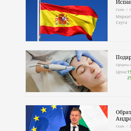
Испан
Свят
Мяркат
Сеута
Подар
Оферта о
Цена:
1
2
Обрат
Андра
Свят