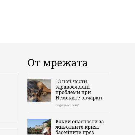
От мрежата
13 най-чести
здравословни
проблеми при
Немските овчарки
dogsandcats.bg
Какви опасности за
животните крият
басейните през