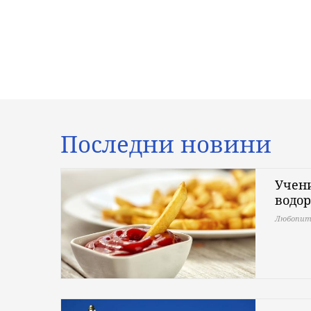
Последни новини
Учени
водо
Любопит