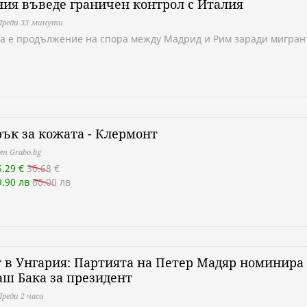
ия въведе граничен контрол с Италия
Преди 33 минути
а е продължение на спора между Мадрид и Рим заради мигран
ък за кожата - Клермонт
т Grabo.bg
5.29 €
30.68 €
9.90 лв
60.00 лв
 в Унгария: Партията на Петер Мадяр номинира
ш Бака за президент
Преди 2 часа