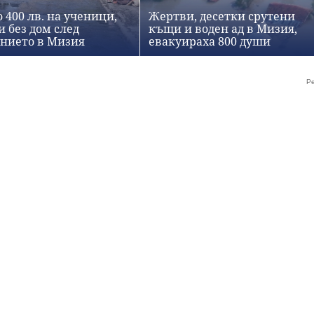
 400 лв. на ученици,
Жертви, десетки срутени
и без дом след
къщи и воден ад в Мизия,
нието в Мизия
евакуираха 800 души