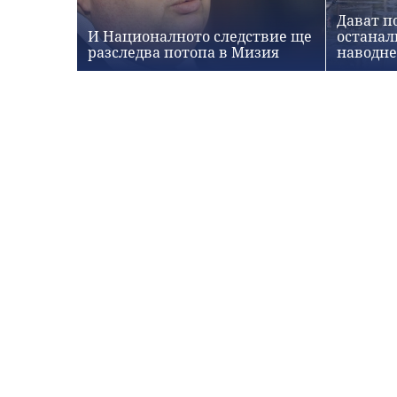
Дават по
И Националното следствие ще
останал
разследва потопа в Мизия
наводне