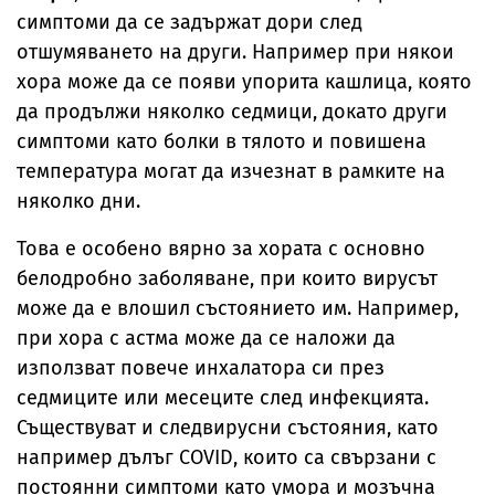
симптоми да се задържат дори след
отшумяването на други. Например при някои
хора може да се появи упорита кашлица, която
да продължи няколко седмици, докато други
симптоми като болки в тялото и повишена
температура могат да изчезнат в рамките на
няколко дни.
Това е особено вярно за хората с основно
белодробно заболяване, при които вирусът
може да е влошил състоянието им. Например,
при хора с астма може да се наложи да
използват повече инхалатора си през
седмиците или месеците след инфекцията.
Съществуват и следвирусни състояния, като
например дълъг COVID, които са свързани с
постоянни симптоми като умора и мозъчна