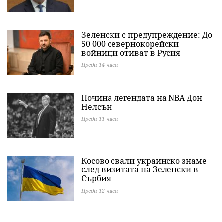
Зеленски с предупреждение: До
50 000 севернокорейски
войници отиват в Русия
Преди 14 часа
Почина легендата на NBA Дон
Нелсън
Преди 11 часа
Косово свали украинско знаме
след визитата на Зеленски в
Сърбия
Преди 12 часа