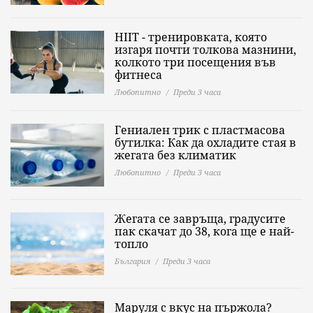
HIIT - тренировката, която
изгаря почти толкова мазнини,
колкото три посещения във
фитнеса
Любопитно
Преди 3 часа
Гениален трик с пластмасова
бутилка: Как да охладите стая в
жегата без климатик
Любопитно
Преди 3 часа
Жегата се завръща, градусите
пак скачат до 38, кога ще е най-
топло
България
Преди 3 часа
Маруля с вкус на пържола?