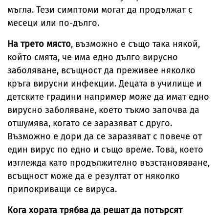
мъгла. Тези симптоми могат да продължат с
месеци или по-дълго.
На трето място
, възможно е също така някой,
който смята, че има едно дълго вирусно
заболяване, всъщност да преживее няколко
кръга вирусни инфекции. Децата в училище и
детските градини например може да имат едно
вирусно заболяване, което тъкмо започва да
отшумява, когато се заразяват с друго.
Възможно е дори да се заразяват с повече от
един вирус по едно и също време. Това, което
изглежда като продължително възстановяване,
всъщност може да е резултат от няколко
припокриващи се вируса.
Кога хората трябва да решат да потърсят