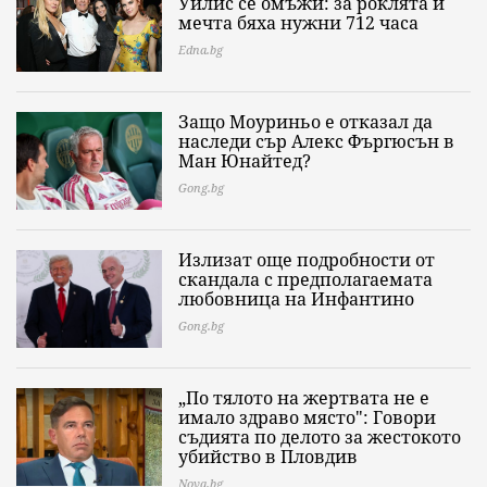
Уилис се омъжи: за роклята ѝ
мечта бяха нужни 712 часа
Edna.bg
Защо Моуриньо е отказал да
наследи сър Алекс Фъргюсън в
Ман Юнайтед?
Gong.bg
Излизат още подробности от
скандала с предполагаемата
любовница на Инфантино
Gong.bg
„По тялото на жертвата не е
имало здраво място": Говори
съдията по делото за жестокото
убийство в Пловдив
Nova.bg