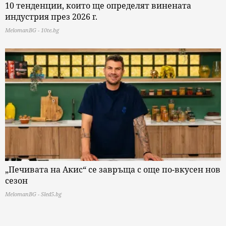
10 тенденции, които ще определят винената
индустрия през 2026 г.
MelomanBG - 10te.bg
„Печивата на Акис“ се завръща с още по-вкусен нов
сезон
MelomanBG - Sled5.bg