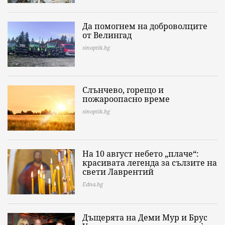
Да помогнем на доброволците
от Велингад
sinoptik.bg
Слънчево, горещо и
пожароопасно време
sinoptik.bg
На 10 август небето „плаче“:
красивата легенда за сълзите на
свети Лаврентий
Edna.bg
Дъщерята на Деми Мур и Брус