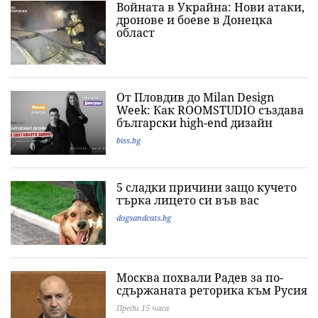
Войната в Украйна: Нови атаки,
дронове и боеве в Донецка
област
От Пловдив до Milan Design
Week: Как ROOMSTUDIO създава
български high-end дизайн
biss.bg
5 сладки причини защо кучето
търка лицето си във вас
dogsandcats.bg
Москва похвали Радев за по-
сдържаната реторика към Русия
Преди 15 часа