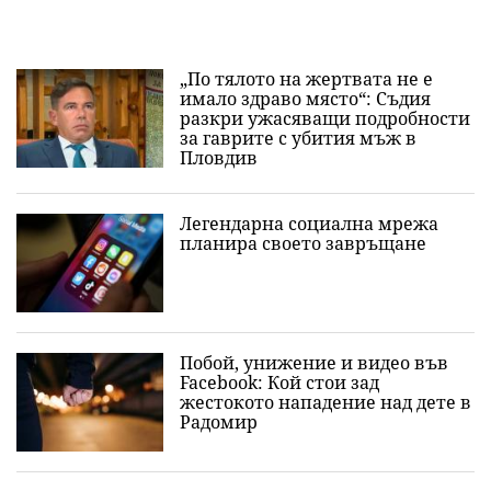
„По тялото на жертвата не е
имало здраво място“: Съдия
разкри ужасяващи подробности
за гаврите с убития мъж в
Пловдив
Легендарна социална мрежа
планира своето завръщане
Побой, унижение и видео във
Facebook: Кой стои зад
жестокото нападение над дете в
Радомир