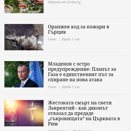
Оферта от Grabo.bg
Оранжев код за пожари в
Гърция
Свят
Преди 1 час
Младенов с остро
предупреждение: Планът за
Газа е единственият път за
спиране на нова атака
Свят
Преди 1 час
Жестоката смърт на свети
Лаврентий - как дяконът
отказал да предаде
„съкровищата“ на Църквата в
Рим
Любопитно
Преди 2 часа