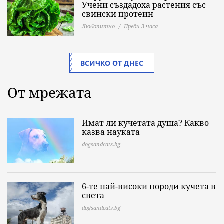
Учени създадоха растения със
свински протеин
Любопитно
Преди 3 часа
ВСИЧКО ОТ ДНЕС
От мрежата
Имат ли кучетата душа? Какво
казва науката
dogsandcats.bg
6-те най-високи породи кучета в
света
dogsandcats.bg