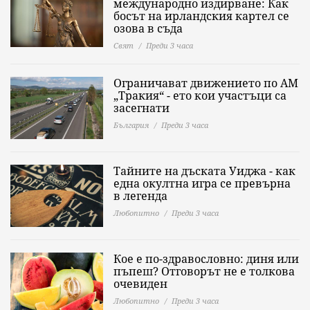
международно издирване: Как
босът на ирландския картел се
озова в съда
Свят
Преди 3 часа
Ограничават движението по АМ
„Тракия“ - ето кои участъци са
засегнати
България
Преди 3 часа
Тайните на дъската Уиджа - как
една окултна игра се превърна
в легенда
Любопитно
Преди 3 часа
Кое е по-здравословно: диня или
пъпеш? Отговорът не е толкова
очевиден
Любопитно
Преди 3 часа