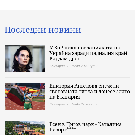
Последни новини
МВнР вика посланичката на
Украйна заради падналия край
Кардам дрон
България
Преди 2 минути
Виктория Ангелова спечели
световната титла и донесе злато
на България
България
Преди 32 минути
Есен в Цигов чарк - Каталина
Ризорт****