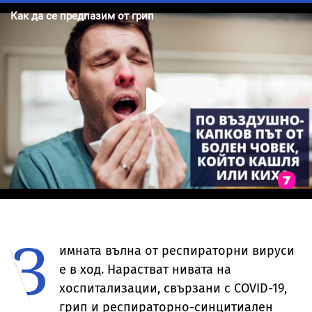
З
имната вълна от респираторни вируси
е в ход. Нарастват нивата на
хоспитализации, свързани с COVID-19,
грип и респираторно-синцитиален