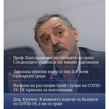
Проф. Кантарджиев за случаите на грип:
Следващите седмици ще имаме удвояване
Доказаха грипни вируси тип А в осем
български града
На фона на растящия брой случаи на COVID-
19: ЕК призова за ваксинация
Доц. Кунчев: В момента повече са болните
от COVID-19, а не от грип