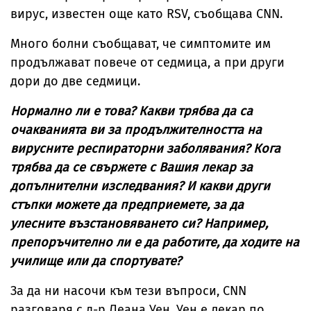
вирус, известен още като RSV, съобщава CNN.
Много болни съобщават, че симптомите им
продължават повече от седмица, а при други
дори до две седмици.
Нормално ли е това? Какви трябва да са
очакванията ви за продължителността на
вирусните респираторни заболявания? Кога
трябва да се свържете с Вашия лекар за
допълнителни изследвания? И какви други
стъпки можете да предприемете, за да
улесните възстановяването си? Например,
препоръчително ли е да работите, да ходите на
училище или да спортувате?
За да ни насочи към тези въпроси, CNN
разговаря с д-р Леана Уен. Уен е лекар по