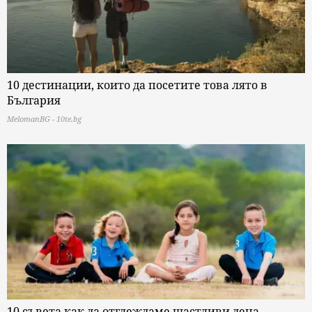
10 дестинации, които да посетите това лято в
България
MelomanBG - 10te.bg
10 съвета как да отглеждаме щастливи деца