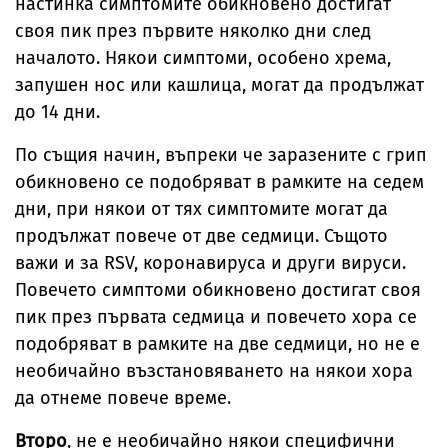
настинка симптомите обикновено достигат
своя пик през първите няколко дни след
началото. Някои симптоми, особено хрема,
запушен нос или кашлица, могат да продължат
до 14 дни.
По същия начин, въпреки че заразените с грип
обикновено се подобряват в рамките на седем
дни, при някои от тях симптомите могат да
продължат повече от две седмици. Същото
важи и за RSV, коронавируса и други вируси.
Повечето симптоми обикновено достигат своя
пик през първата седмица и повечето хора се
подобряват в рамките на две седмици, но не е
необичайно възстановяването на някои хора
да отнеме повече време.
Второ
, не е необичайно някои специфични