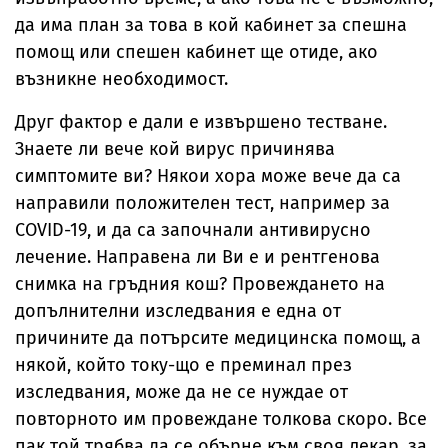
да има план за това в кой кабинет за спешна
помощ или спешен кабинет ще отиде, ако
възникне необходимост.
Друг фактор е дали е извършено тестване.
Знаете ли вече кой вирус причинява
симптомите ви? Някои хора може вече да са
направили положителен тест, например за
COVID-19, и да са започнали антивирусно
лечение. Направена ли Ви е и рентгенова
снимка на гръдния кош? Провеждането на
допълнителни изследвания е една от
причините да потърсите медицинска помощ, а
някой, който току-що е преминал през
изследвания, може да не се нуждае от
повторното им провеждане толкова скоро. Все
пак той трябва да се обърне към своя лекар, за