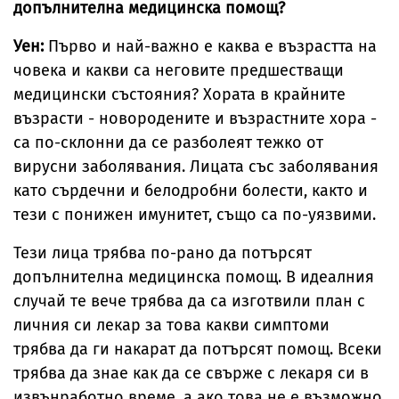
допълнителна медицинска помощ?
Уен:
Първо и най-важно е каква е възрастта на
човека и какви са неговите предшестващи
медицински състояния? Хората в крайните
възрасти - новородените и възрастните хора -
са по-склонни да се разболеят тежко от
вирусни заболявания. Лицата със заболявания
като сърдечни и белодробни болести, както и
тези с понижен имунитет, също са по-уязвими.
Тези лица трябва по-рано да потърсят
допълнителна медицинска помощ. В идеалния
случай те вече трябва да са изготвили план с
личния си лекар за това какви симптоми
трябва да ги накарат да потърсят помощ. Всеки
трябва да знае как да се свърже с лекаря си в
извънработно време, а ако това не е възможно,