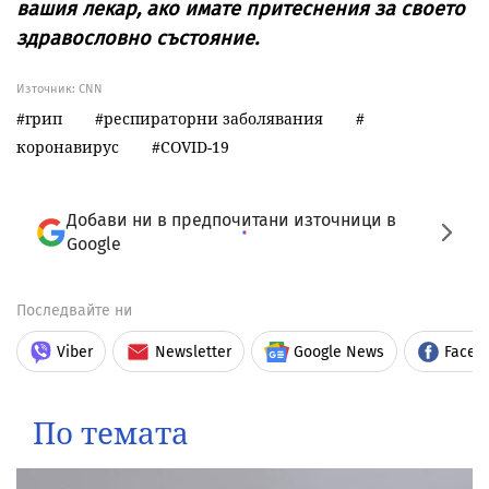
вашия лекар, ако имате притеснения за своето
здравословно състояние.
Източник:
CNN
грип
респираторни заболявания
коронавирус
COVID-19
Добави ни в предпочитани източници в
Google
Последвайте ни
Viber
Newsletter
Google News
Faceb
По темата