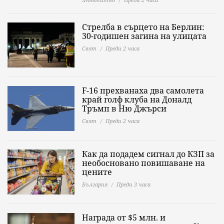
Стрелба в сърцето на Берлин:
30-годишен загина на улицата
Свят
Преди 2 часа
F-16 прехванаха два самолета
край голф клуба на Доналд
Тръмп в Ню Джърси
Свят
Преди 2 часа
Как да подадем сигнал до КЗП за
необосновано повишаване на
цените
България
Преди 3 часа
Награда от $5 млн. и