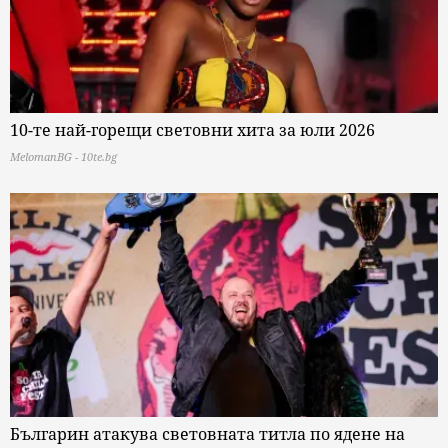
10-те най-горещи световни хита за юли 2026
MelomanBG - 10te.bg
Българин атакува световната титла по ядене на