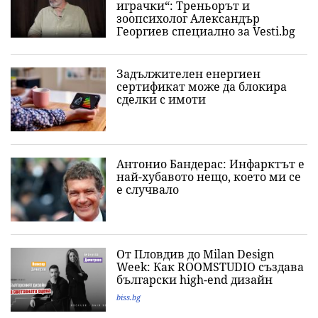
играчки“: Треньорът и
зоопсихолог Александър
Георгиев специално за Vesti.bg
Задължителен енергиен
сертификат може да блокира
сделки с имоти
Антонио Бандерас: Инфарктът е
най-хубавото нещо, което ми се
е случвало
От Пловдив до Milan Design
Week: Как ROOMSTUDIO създава
български high-end дизайн
biss.bg