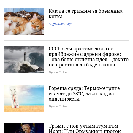
Как да се грижим за бременна
котка
dogsandcats.bg
СССР осея арктическото си
крайбрежие с ядрени фарове:
Това беше отлична идея... докато
не престана да бъде такава
Преди 1 ден
Гореща сряда: Термометрите
скачат до 38°C, жълт код за
опасни жеги
Преди 1 ден
Тръмп с нов ултиматум към
Иран: Или Ормузкият проток