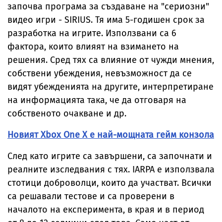
започва програма за създаване на "сериозни"
видео игри - SIRIUS. Тя има 5-годишен срок за
разработка на игрите. Използвани са 6
фактора, които влияят на взимането на
решения. Сред тях са влияние от чужди мнения,
собствени убеждения, невъзможност да се
видят убежденията на другите, интерпретиране
на информацията така, че да отговаря на
собственото очакване и др.
Новият Xbox One X е най-мощната гейм конзола
След като игрите са завършени, са започнати и
реалните изследвания с тях. IARPA е използвала
стотици доброволци, които да участват. Всички
са решавали тестове и са проверени в
началото на експеримента, в края и в период