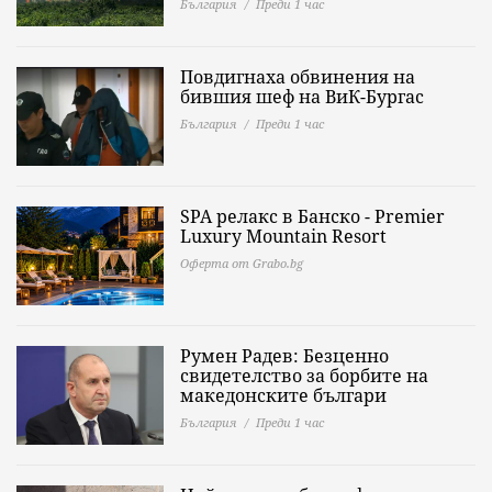
България
Преди 1 час
Повдигнаха обвинения на
бившия шеф на ВиК-Бургас
България
Преди 1 час
SPA релакс в Банско - Premier
Luxury Mountain Resort
Оферта от Grabo.bg
Румен Радев: Безценно
свидетелство за борбите на
македонските българи
България
Преди 1 час