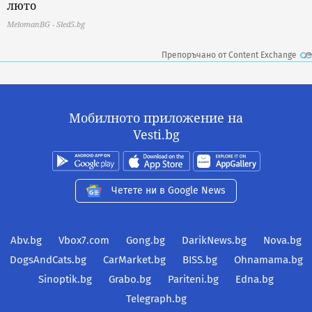
люто
MelomanBG - Sled5.bg
Препоръчано от Content Exchange
Мобилното приложение на
Vesti.bg
Четете ни в Google News
Abv.bg
Vbox7.com
Gong.bg
DarikNews.bg
Nova.bg
DogsAndCats.bg
CarMarket.bg
BISS.bg
Ohnamama.bg
Sinoptik.bg
Grabo.bg
Pariteni.bg
Edna.bg
Telegraph.bg