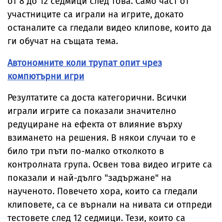
от 8 до 12 седмици след това. Само част от
участниците са играли на игрите, докато
останалите са гледали видео клипове, които да
ги обучат на същата тема.
Автономните коли трупат опит чрез
компютърни игри
Резултатите са доста категорични. Всички
играли игрите са показали значително
редуциране на ефекта от влияние върху
взимането на решения. В някои случаи то е
било три пъти по-малко отколкото в
контролната група. Освен това видео игрите са
показали и най-дълго "задържане" на
наученото. Повечето хора, които са гледали
клиповете, са се върнали на нивата си отпреди
тестовете след 12 седмици. Тези, които са