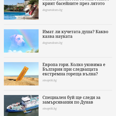
крият басейните през лятото
dogsandcats.bg
Имат ли кучетата душа? Какво
казва науката
dogsandcats.bg
Европа гори. Колко уязвима е
България при следващата
екстремна гореща вълна?
sinoptik.bg
Специален буй ще следи за
замърсявания по Дунав
sinoptik.bg