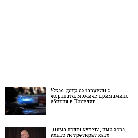
Ужас, деца се гаврили с
жертвата, момиче примамило
убития в Пловдив
„Няма лоши кучета, има хора,
които ги третират като