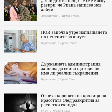
„Тя подготвя нещо“: A$AP Rocky
разкри, че Риана записва нов
албум
Любопитно
Преди 3 часа
НОИ започва утре изплащането
на пенсиите за август
Парите ни
Преди 3 часа
Държавната администрация
започва да свива щатове: ще
има ли реални съкращения
Парите ни
Преди 3 часа
Отнеха короната на кралица на
красотата след разкрития за
расистки скандал
Свят
Преди 4 часа