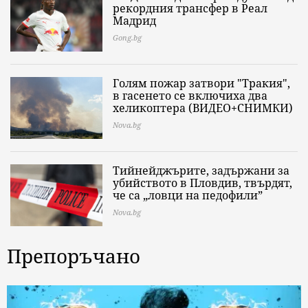
рекордния трансфер в Реал
Мадрид
Gong.bg
Голям пожар затвори "Тракия",
в гасенето се включиха два
хеликоптера (ВИДЕО+СНИМКИ)
Nova.bg
Тийнейджърите, задържани за
убийството в Пловдив, твърдят,
че са „ловци на педофили”
Nova.bg
Препоръчано