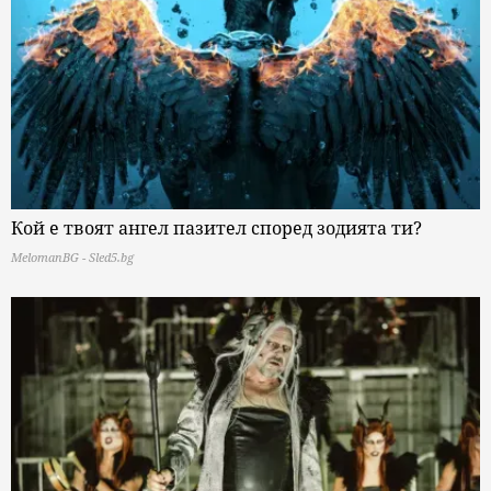
Кой е твоят ангел пазител според зодията ти?
MelomanBG - Sled5.bg