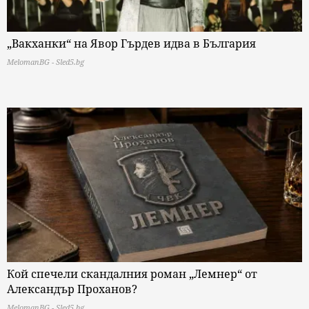
„Вакханки“ на Явор Гърдев идва в България
MelomanBG - Sled5.bg
Кой спечели скандалния роман „Лемнер“ от
Александър Проханов?
MelomanBG - Sled5.bg