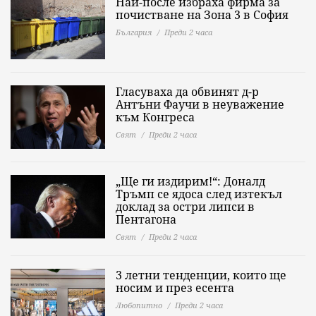
Най-после избраха фирма за
почистване на Зона 3 в София
България
Преди 2 часа
Гласуваха да обвинят д-р
Антъни Фаучи в неуважение
към Конгреса
Свят
Преди 2 часа
„Ще ги издирим!“: Доналд
Тръмп се ядоса след изтекъл
доклад за остри липси в
Пентагона
Свят
Преди 2 часа
3 летни тенденции, които ще
носим и през есента
Любопитно
Преди 2 часа