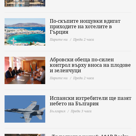
По-скъпите нощувки вдигат
приходите на хотелите в
Гърция
Парите ни
Преди 2 часа
Абровски обеща по-силен
контрол върху вноса на плодове
и зеленчуци
Парите ни
Преди 2 часа
Испански изтребители ще пазят
небето на България
България
Преди 3 часа