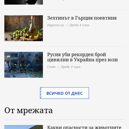
Зехтинът в Гърция поевтиня
Парите ни
Преди 4 часа
Русия уби рекорден брой
цивилни в Украйна през юли
Свят
Преди 4 часа
ВСИЧКО ОТ ДНЕС
От мрежата
Какви опасности за животните