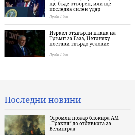
ще бъде отворен, или ще
последва силен удар
Преди 1 ден
Израел отхвърли плана на
Тръмп за Газа, Нетаняху
постави твърдо условие
Преди 1 ден
Последни новини
Огромен пожар блокира АМ
„Тракия“ до отбивката за
Велинград