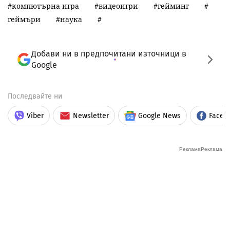
компютърна игра
видеоигри
гейминг
геймъри
наука
Добави ни в предпочитани източници в
Google
Последвайте ни
Viber
Newsletter
Google News
Faceb