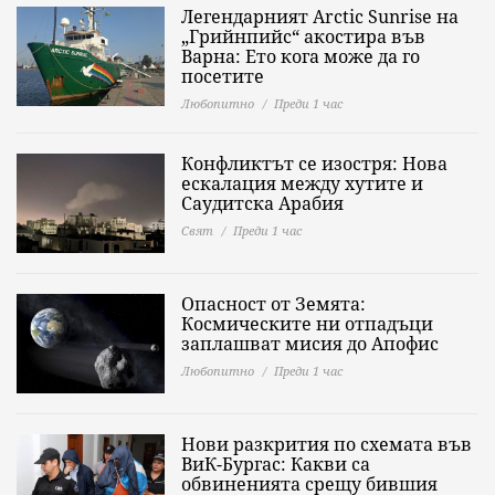
Легендарният Arctic Sunrise на
„Грийнпийс“ акостира във
Варна: Ето кога може да го
посетите
Любопитно
Преди 1 час
Конфликтът се изостря: Нова
ескалация между хутите и
Саудитска Арабия
Свят
Преди 1 час
Опасност от Земята:
Космическите ни отпадъци
заплашват мисия до Апофис
Любопитно
Преди 1 час
Нови разкрития по схемата във
ВиК-Бургас: Какви са
обвиненията срещу бившия