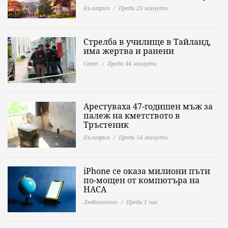
България
Преди 25 минути
Стрелба в училище в Тайланд,
има жертва и ранени
Свят
Преди 44 минути
Арестуваха 47-годишен мъж за
палеж на кметството в
Тръстеник
България
Преди 54 минути
iPhone се оказа милиони пъти
по-мощен от компютъра на
НАСА
Любопитно
Преди 1 час