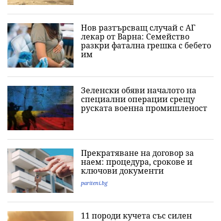
Нов разтърсващ случай с АГ
лекар от Варна: Семейство
разкри фатална грешка с бебето
им
Зеленски обяви началото на
специални операции срещу
руската военна промишленост
Прекратяване на договор за
наем: процедура, срокове и
ключови документи
pariteni.bg
11 породи кучета със силен