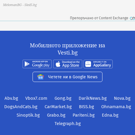
MelomanBG - Sled5.bg
Препоръчано от Content Exchange
Мобилното приложение на
Vesti.bg
Четете ни в Google News
Abv.bg
Vbox7.com
Gong.bg
DarikNews.bg
Nova.bg
DogsAndCats.bg
CarMarket.bg
BISS.bg
Ohnamama.bg
Sinoptik.bg
Grabo.bg
Pariteni.bg
Edna.bg
Telegraph.bg