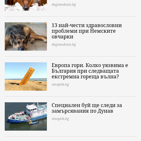
dogsandcats.bg
13 най-чести здравословни
проблеми при Немските
овчарки
dogsandcats.bg
Европа гори. Колко уязвима е
България при следващата
екстремна гореща вълна?
sinoptik.bg
Специален буй ще следи за
замърсявания по Дунав
sinoptik.bg