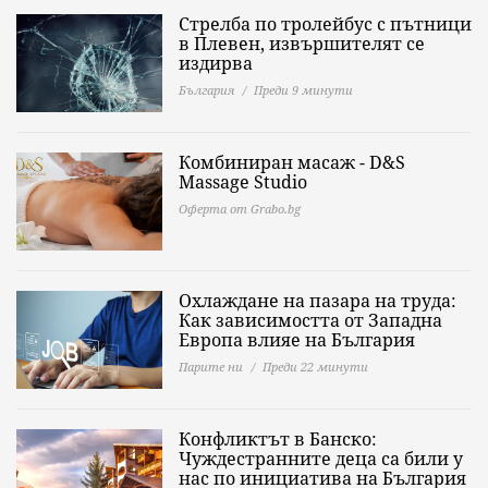
Стрелба по тролейбус с пътници
в Плевен, извършителят се
издирва
България
Преди 9 минути
Комбиниран масаж - D&S
Massage Studio
Оферта от Grabo.bg
Охлаждане на пазара на труда:
Как зависимостта от Западна
Европа влияе на България
Парите ни
Преди 22 минути
Конфликтът в Банско:
Чуждестранните деца са били у
нас по инициатива на България