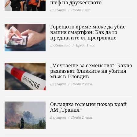
шеф на дружеството
България
Преди 1 час
Горещото време може да убие
вашия смартфон: Как да го
предпазите от прегряване
Любопитно
Преди 1 час
„Мечтаеше за семейство“: Какво
разказват близките на убития
мъж в Пловдив
България
Преди 2 часа
Овладяха големия пожар край
АМ „Тракия“
България
Преди 2 часа