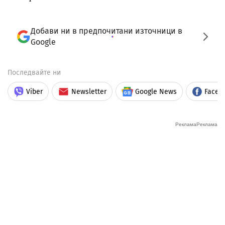
Добави ни в предпочитани източници в
Google
Последвайте ни
Viber
Newsletter
Google News
Faceb