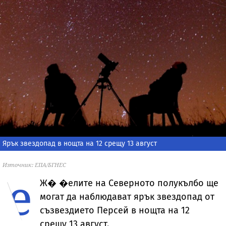
Ярък звездопад в нощта на 12 срещу 13 август
Източник: ЕПА/БГНЕС
е
Ж�
�елите на Северното полукълбо ще
могат да наблюдават ярък звездопад от
съзвездието Персeй в нощта на 12
срещу 13 август.