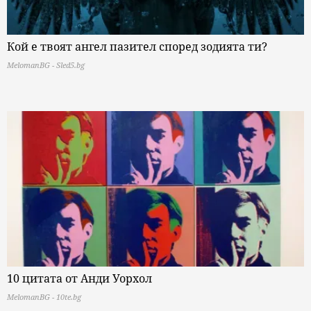
Кой е твоят ангел пазител според зодията ти?
MelomanBG - Sled5.bg
10 цитата от Анди Уорхол
MelomanBG - 10te.bg