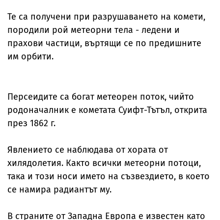
Те са получени при разрушаването на комети,
породили рой метеорни тела - ледени и
прахови частици, въртящи се по предишните
им орбити.
Персеидите са богат метеорен поток, чийто
родоначалник е кометата Суифт-Тътъл, открита
през 1862 г.
Явлението се наблюдава от хората от
хилядолетия. Както всички метеорни потоци,
така и този носи името на съзвездието, в което
се намира радиантът му.
В страните от Западна Европа е известен като