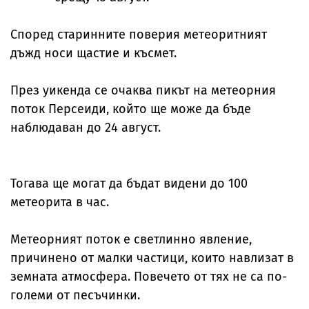
Според старинните поверия метеоритният
дъжд носи щастие и късмет.
През уикенда се очаква пикът на метеорния
поток Персеиди, който ще може да бъде
наблюдаван до 24 август.
Тогава ще могат да бъдат видени до 100
метеорита в час.
Метеорният поток е светлинно явление,
причинено от малки частици, които навлизат в
земната атмосфера. Повечето от тях не са по-
големи от песъчинки.