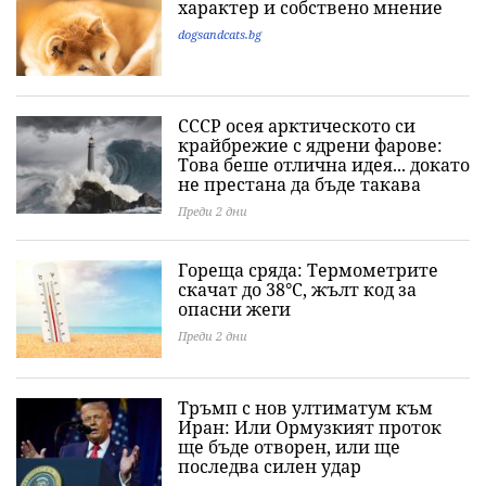
характер и собствено мнение
dogsandcats.bg
СССР осея арктическото си
крайбрежие с ядрени фарове:
Това беше отлична идея... докато
не престана да бъде такава
Преди 2 дни
Гореща сряда: Термометрите
скачат до 38°C, жълт код за
опасни жеги
Преди 2 дни
Тръмп с нов ултиматум към
Иран: Или Ормузкият проток
ще бъде отворен, или ще
последва силен удар