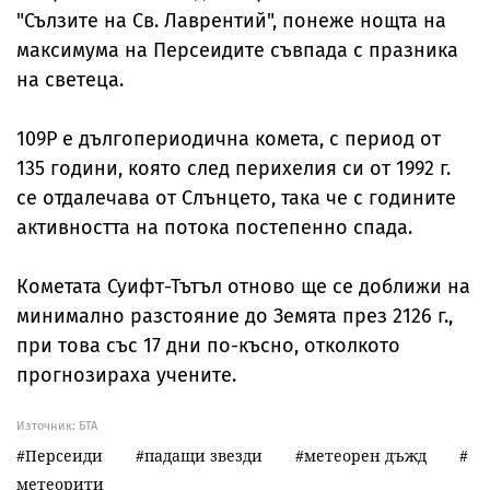
"Сълзите на Св. Лаврентий", понеже нощта на
максимума на Персеидите съвпада с празника
на светеца.
109P е дългопериодична комета, с период от
135 години, която след перихелия си от 1992 г.
се отдалечава от Слънцето, така че с годините
активността на потока постепенно спада.
Кометата Суифт-Тътъл отново ще се доближи на
минимално разстояние до Земята през 2126 г.,
при това със 17 дни по-късно, отколкото
прогнозираха учените.
Източник:
БТА
Персеиди
падащи звезди
метеорен дъжд
метеорити