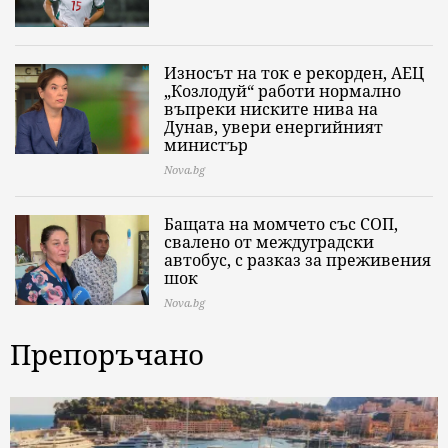
Износът на ток е рекорден, АЕЦ
„Козлодуй“ работи нормално
въпреки ниските нива на
Дунав, увери енергийният
министър
Nova.bg
Бащата на момчето със СОП,
свалено от междуградски
автобус, с разказ за преживения
шок
Nova.bg
Препоръчано