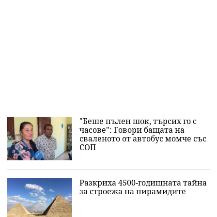
"Беше пълен шок, търсих го с
часове": Говори бащата на
сваленото от автобус момче със
СОП
Разкриха 4500-годишната тайна
за строежа на пирамидите