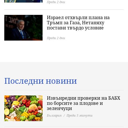
Преди 2 дни
Израел отхвърли плана на
Тръмп за Газа, Нетаняху
постави твърдо условие
Преди 2 дни
Последни новини
Извънредни проверки на БАБХ
по борсите за плодове и
зеленчуци
България
Преди 5 минути