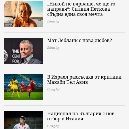
„Никой не вярваше, че ще го
направя“: Силвия Петкова
сбъдна една своя мечта
Edna.bg
Мат Лебланк с нова любов?
Edna.bg
В Израел разкъсаха от критики
Макаби Тел Авив
Gong.bg
Национал на България с нов
отбор в Италия
Gong.bg