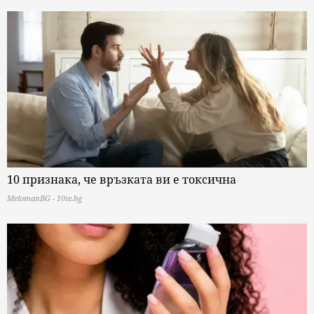
10 признака, че връзката ви е токсична
MelomanBG - 10te.bg