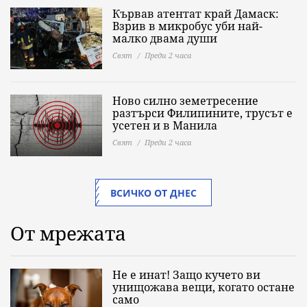
Кървав атентат край Дамаск:
Взрив в микробус уби най-
малко двама души
Свят
Преди 2 часа
Ново силно земетресение
разтърси Филипините, трусът е
усетен и в Манила
Свят
Преди 2 часа
ВСИЧКО ОТ ДНЕС
От мрежата
Не е инат! Защо кучето ви
унищожава вещи, когато остане
само