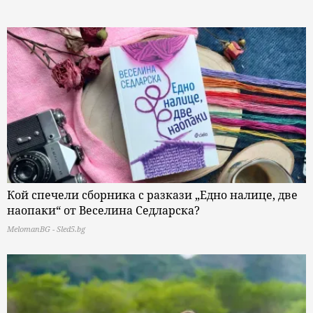
Кой спечели сборника с разкази „Едно налице, две
наопаки“ от Веселина Седларска?
MelomanBG - Sled5.bg