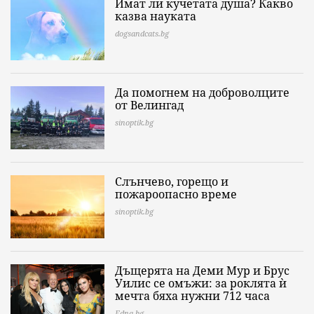
Имат ли кучетата душа? Какво
казва науката
dogsandcats.bg
Да помогнем на доброволците
от Велингад
sinoptik.bg
Слънчево, горещо и
пожароопасно време
sinoptik.bg
Дъщерята на Деми Мур и Брус
Уилис се омъжи: за роклята ѝ
мечта бяха нужни 712 часа
Edna.bg