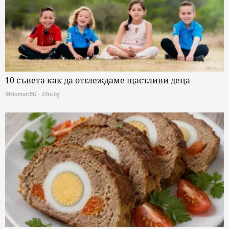
10 съвета как да отглеждаме щастливи деца
MelomanBG - 10te.bg