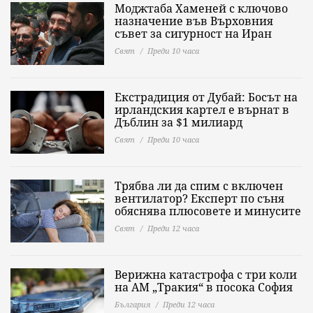
Моджтаба Хаменей с ключово
назначение във Върховния
съвет за сигурност на Иран
Свят
Преди 10 часа
Екстрадиция от Дубай: Босът на
ирландския картел е върнат в
Дъблин за $1 милиард
Свят
Преди 10 часа
Трябва ли да спим с включен
вентилатор? Експерт по съня
обяснява плюсовете и минусите
Свят
Преди 12 часа
Верижна катастрофа с три коли
на АМ „Тракия“ в посока София
България
Преди 12 часа