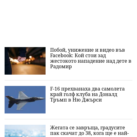
Побой, унижение и видео във
Facebook: Кой стои зад
жестокото нападение над дете в
Радомир
F-16 прехванаха два самолета
край голф клуба на Доналд
Тръмп в Ню Джърси
Жегата се завръща, градусите
пак скачат до 38, кога ще е най-