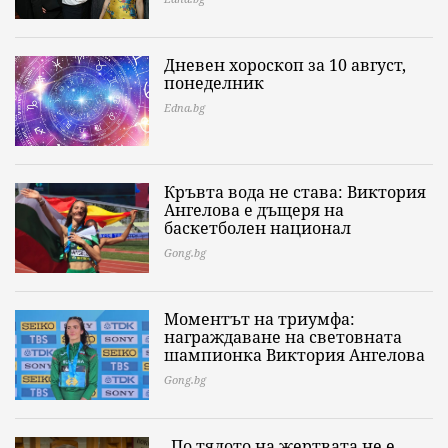
Дневен хороскоп за 10 август,
понеделник
Edna.bg
Кръвта вода не става: Виктория
Ангелова е дъщеря на
баскетболен национал
Gong.bg
Моментът на триумфа:
награждаване на световната
шампионка Виктория Ангелова
Gong.bg
„По тялото на жертвата не е