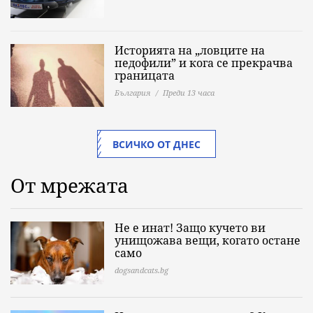
Историята на „ловците на
педофили” и кога се прекрачва
границата
България
Преди 13 часа
ВСИЧКО ОТ ДНЕС
От мрежата
Не е инат! Защо кучето ви
унищожава вещи, когато остане
само
dogsandcats.bg