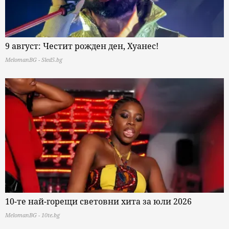
9 август: Честит рожден ден, Хуанес!
MelomanBG - Sled5.bg
10-те най-горещи световни хита за юли 2026
MelomanBG - 10te.bg