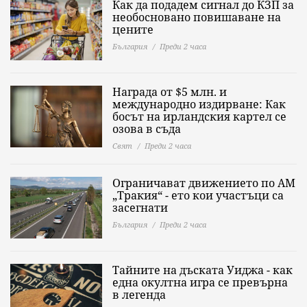
Как да подадем сигнал до КЗП за
необосновано повишаване на
цените
България
Преди 2 часа
Награда от $5 млн. и
международно издирване: Как
босът на ирландския картел се
озова в съда
Свят
Преди 2 часа
Ограничават движението по АМ
„Тракия“ - ето кои участъци са
засегнати
България
Преди 2 часа
Тайните на дъската Уиджа - как
една окултна игра се превърна
в легенда