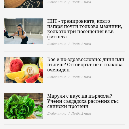
Любопитно
Преди 2 часа
HIIT - тренировката, която
изгаря почти толкова мазнини,
колкото три посещения във
фитнеса
Любопитно
Преди 2 часа
Кое е по-здравословно: диня или
пъпеш? Отговорът не е толкова
очевиден
Любопитно
Преди 2 часа
Маруля с вкус на пържола?
Учени създадоха растения със
свински протеин
Любопитно
Преди 2 часа