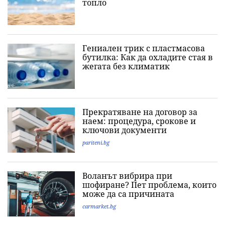
топло
Гениален трик с пластмасова
бутилка: Как да охладите стая в
жегата без климатик
Прекратяване на договор за
наем: процедура, срокове и
ключови документи
pariteni.bg
Воланът вибрира при
шофиране? Пет проблема, които
може да са причината
carmarket.bg