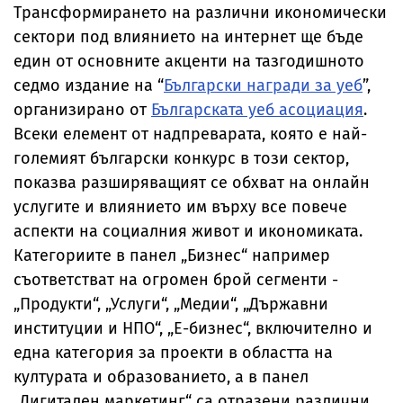
Трансформирането на различни икономически
сектори под влиянието на интернет ще бъде
един от основните акценти на тазгодишното
седмо издание на “
Български награди за уеб
”,
организирано от
Българската уеб асоциация
.
Всеки елемент от надпреварата, която е най-
големият български конкурс в този сектор,
показва разширяващият се обхват на онлайн
услугите и влиянието им върху все повече
аспекти на социалния живот и икономиката.
Категориите в панел „Бизнес“ например
съответстват на огромен брой сегменти -
„Продукти“, „Услуги“, „Медии“, „Държавни
институции и НПО“, „Е-бизнес“, включително и
една категория за проекти в областта на
културата и образованието, а в панел
„Дигитален маркетинг“ са отразени различни