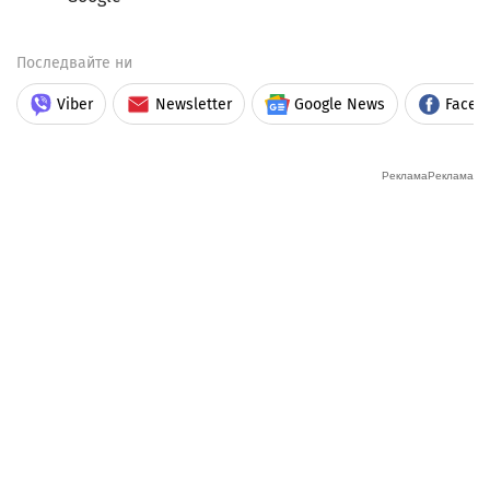
Последвайте ни
Viber
Newsletter
Google News
Faceb