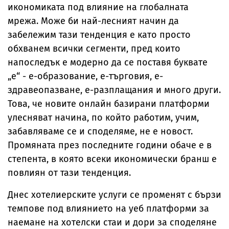
икономиката под влияние на глобалната
мрежа. Може би най-лесният начин да
забележим тази тенденция е като просто
обхванем всички сегменти, пред които
напоследък е модерно да се поставя буквате
„е“ - е-образование, е-търговия, е-
здравеопазване, е-разплащания и много други.
Това, че новите онлайн базирани платформи
улесняват начина, по който работим, учим,
забавляваме се и споделяме, не е новост.
Промяната през последните години обаче е в
степента, в която всеки икономически бранш е
повлиян от тази тенденция.
Днес хотелиерските услуги се променят с бързи
темпове под влиянието на уеб платформи за
наемане на хотелски стаи и дори за споделяне