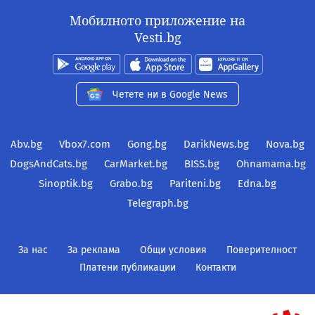
Мобилното приложение на
Vesti.bg
Четете ни в Google News
Abv.bg
Vbox7.com
Gong.bg
DarikNews.bg
Nova.bg
DogsAndCats.bg
CarMarket.bg
BISS.bg
Ohnamama.bg
Sinoptik.bg
Grabo.bg
Pariteni.bg
Edna.bg
Telegraph.bg
За нас
За реклама
Общи условия
Поверителност
Платени публикации
Контакти