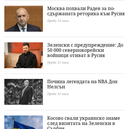
Москва похвали Радев за по-
сдържаната реторика към Русия
Преди 14 часа
Зеленски с предупреждение: До
50 000 севернокорейски
войници отиват в Русия
Преди 13 часа
Почина легендата на NBA Дон
Нелсън
Преди 10 часа
Косово свали украинско знаме
след визитата на Зеленски в
Сърбия