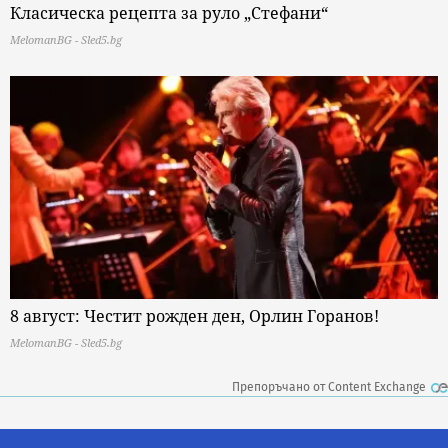
Класическа рецепта за руло „Стефани“
MelomanBG - Sled5.bg
8 август: Честит рожден ден, Орлин Горанов!
MelomanBG - Sled5.bg
Препоръчано от Content Exchange