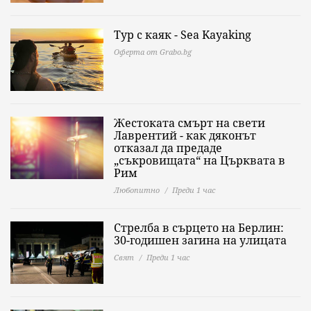
Тур с каяк - Sea Kayaking
Оферта от Grabo.bg
Жестоката смърт на свети
Лаврентий - как дяконът
отказал да предаде
„съкровищата“ на Църквата в
Рим
Любопитно
Преди 1 час
Стрелба в сърцето на Берлин:
30-годишен загина на улицата
Свят
Преди 1 час