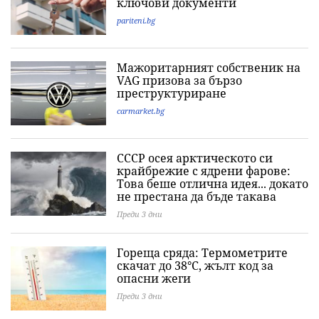
ключови документи
pariteni.bg
Мажоритарният собственик на
VAG призова за бързо
преструктуриране
carmarket.bg
СССР осея арктическото си
крайбрежие с ядрени фарове:
Това беше отлична идея... докато
не престана да бъде такава
Преди 3 дни
Гореща сряда: Термометрите
скачат до 38°C, жълт код за
опасни жеги
Преди 3 дни