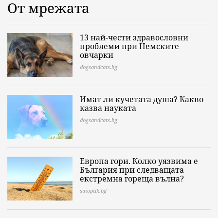
От мрежата
13 най-чести здравословни
проблеми при Немските
овчарки
dogsandcats.bg
Имат ли кучетата душа? Какво
казва науката
dogsandcats.bg
Европа гори. Колко уязвима е
България при следващата
екстремна гореща вълна?
sinoptik.bg