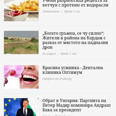
Учени разработиха рецепта за
кетчуп с протеин от водорасли
Любопитно
Преди 1 час
„Когато гръмна, се чу силно“:
Жители в района на Кардам с
разказ от мястото на падналия
дрон
България
Преди 1 час
Красива усмивка - Дентална
клиника Оптимум
Оферта от Grabo.bg
Обрат в Унгария: Партията на
Петер Мадяр номинира Андраш
Бака за президент