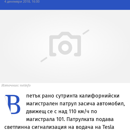
4 декември 2018, 16:00
Източник: netinfo
В
петък рано сутринта калифорнийски
магистрален патрул засича автомобил,
движещ се с над 110 км/ч по
магистрала 101. Патрулката подава
светлинна сигнализация на водача на Tesla