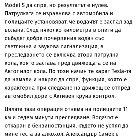
Model S да спре, но резултатът е нулев.
Патрулката се изравнява с автомобила и
полицаите установяват, че водачът е заспал зад
волана. След няколко километра в опити да
събудят добре почерпения водач със
светлинна и звукова сигнализация, в
преследването се включва втора патрулна
кола, която застава пред движещата се на
Автопилот кола. По този начин те карат Tesla-та
да намали и накрая да спре, функция, която е
характерна при следване на движещ се отпред
автомобил дори с Активен круиз контрол.
Цялата тази операция отнема на полицаите 11
км и седем минути преследване. Водачът е
откаран в бензиностанция, където не успял да
мине теста за алкохол. Александър Самек е