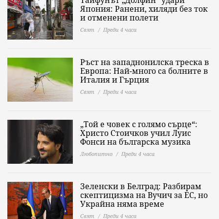
Тайфунът „Долфин“ удари
Япония: Ранени, хиляди без ток
и отменени полети
Свят
Преди 4 часа
Ръст на западнонилска треска в
Европа: Най-много са болните в
Италия и Гърция
Свят
Преди 4 часа
„Той е човек с голямо сърце“:
Христо Стоичков учил Луис
Фонси на българска музика
Любопитно
Преди 4 часа
Зеленски в Белград: Разбирам
скептицизма на Вучич за ЕС, но
Украйна няма време
Свят
Преди 4 часа