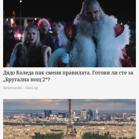
Дядо Коледа пак сменя правилата. Готови ли сте за
„Брутална нощ 2“?
MelomanBG - Sled5.bg