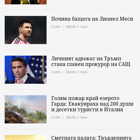
Почина бащата на Лионел Меси
Свят
Преди 5 часа
Личният адвокат на Тръмп
стана главен прокурор на САЩ
Свят
Преди 5 часа
Голям пожар край езерото
Гарда: Евакуираха над 200 души
и десетки туристи в Италия
Свят
Преди 5 часа
Сметната палата: Твърденията