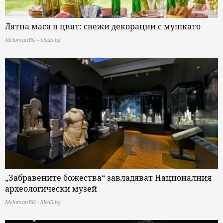
Лятна маса в цвят: свежи декорации с мушкато
MelomanBG - Sled5.bg
„Забравените божества“ завладяват Националния
археологически музей
MelomanBG - Sled5.bg