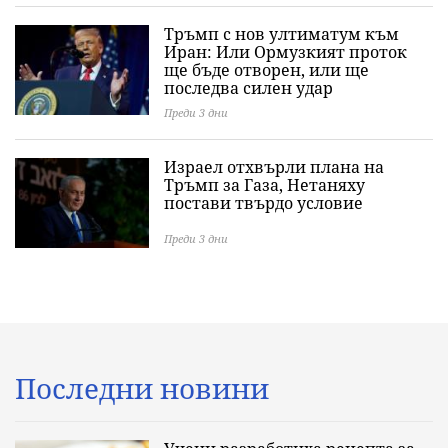
Тръмп с нов ултиматум към
Иран: Или Ормузкият проток
ще бъде отворен, или ще
последва силен удар
Преди 3 дни
Израел отхвърли плана на
Тръмп за Газа, Нетаняху
постави твърдо условие
Преди 3 дни
Последни новини