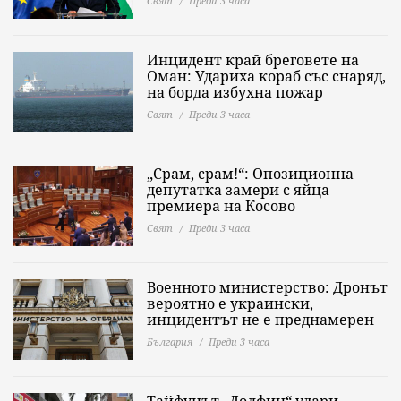
Свят
Преди 3 часа
Инцидент край бреговете на
Оман: Удариха кораб със снаряд,
на борда избухна пожар
Свят
Преди 3 часа
„Срам, срам!“: Опозиционна
депутатка замери с яйца
премиера на Косово
Свят
Преди 3 часа
Военното министерство: Дронът
вероятно е украински,
инцидентът не е преднамерен
България
Преди 3 часа