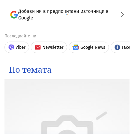
Добави ни в предпочитани източници в
Google
Последвайте ни
Viber
Newsletter
Google News
Faceb
По темата