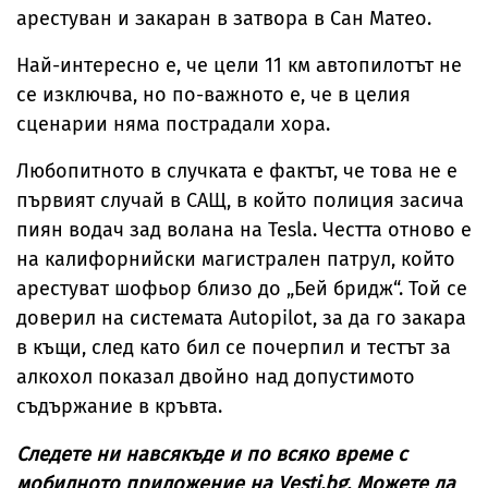
арестуван и закаран в затвора в Сан Матео.
Най-интересно е, че цели 11 км автопилотът не
се изключва, но по-важното е, че в целия
сценарии няма пострадали хора.
Любопитното в случката е фактът, че това не е
първият случай в САЩ, в който полиция засича
пиян водач зад волана на Tesla. Честта отново е
на калифорнийски магистрален патрул, който
арестуват шофьор близо до „Бей бридж“. Той се
доверил на системата Autopilot, за да го закара
в къщи, след като бил се почерпил и тестът за
алкохол показал двойно над допустимото
съдържание в кръвта.
Следете ни навсякъде и по всяко време с
мобилното приложение на Vesti.bg. Можете да