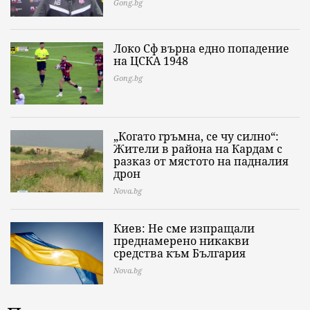
Gong.bg
Локо Сф върна едно попадение
на ЦСКА 1948
Gong.bg
„Когато гръмна, се чу силно“:
Жители в района на Кардам с
разказ от мястото на падналия
дрон
Nova.bg
Киев: Не сме изпращали
преднамерено никакви
средства към България
Nova.bg