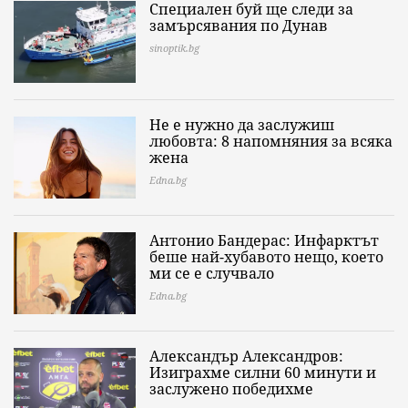
Специален буй ще следи за
замърсявания по Дунав
sinoptik.bg
Не е нужно да заслужиш
любовта: 8 напомняния за всяка
жена
Edna.bg
Антонио Бандерас: Инфарктът
беше най-хубавото нещо, което
ми се е случвало
Edna.bg
Александър Александров:
Изиграхме силни 60 минути и
заслужено победихме