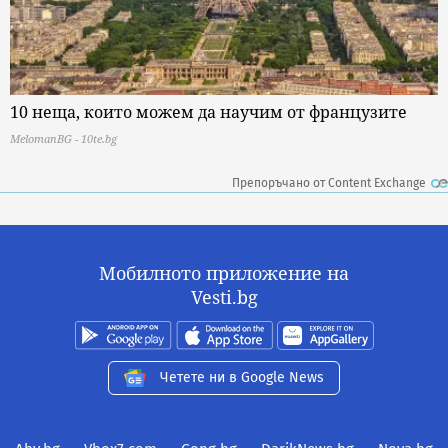
10 неща, които можем да научим от французите
MelomanBG - 10te.bg
Препоръчано от Content Exchange
Мобилното приложение на
Vesti.bg
Четете ни в Google News