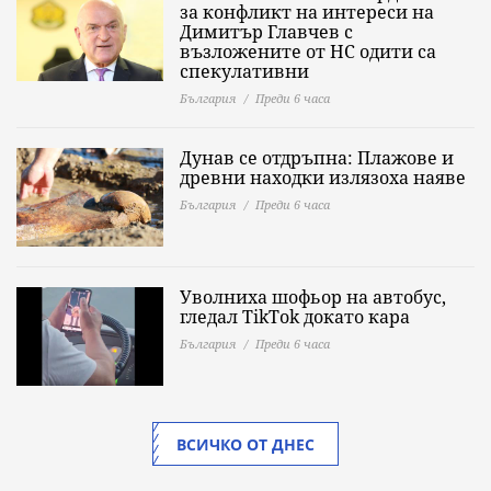
за конфликт на интереси на
Димитър Главчев с
възложените от НС одити са
спекулативни
България
Преди 6 часа
Дунав се отдръпна: Плажове и
древни находки излязоха наяве
България
Преди 6 часа
Уволниха шофьор на автобус,
гледал TikTok докато кара
България
Преди 6 часа
ВСИЧКО ОТ ДНЕС