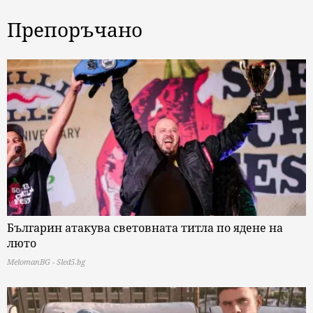
Препоръчано
Българин атакува световната титла по ядене на
люто
MelomanBG - Sled5.bg