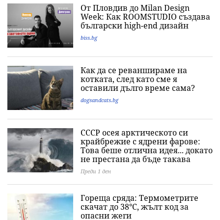
От Пловдив до Milan Design
Week: Как ROOMSTUDIO създава
български high-end дизайн
biss.bg
Как да се реваншираме на
котката, след като сме я
оставили дълго време сама?
dogsandcats.bg
СССР осея арктическото си
крайбрежие с ядрени фарове:
Това беше отлична идея... докато
не престана да бъде такава
Преди 1 ден
Гореща сряда: Термометрите
скачат до 38°C, жълт код за
опасни жеги