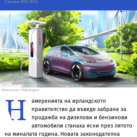
2 януари 2020, 09:52
Източник: Volkswagen
Н
амеренията на ирландското
правителство да въведе забрана за
продажба на дизелови и бензинови
автомобили станаха ясни през лятото
на миналата година. Новата законодателна