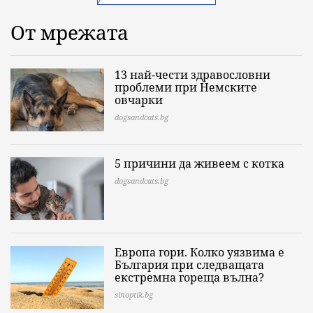
От мрежата
13 най-чести здравословни
проблеми при Немските
овчарки
dogsandcats.bg
5 причини да живеем с котка
dogsandcats.bg
Европа гори. Колко уязвима е
България при следващата
екстремна гореща вълна?
sinoptik.bg