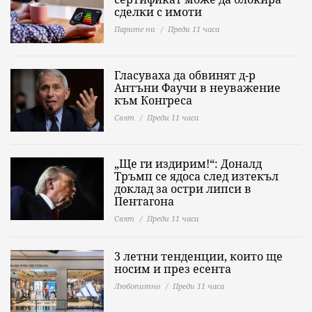
сделки с имоти
Парите ни
Преди 11 часа
Гласуваха да обвинят д-р
Антъни Фаучи в неуважение
към Конгреса
Свят
Преди 11 часа
„Ще ги издирим!“: Доналд
Тръмп се ядоса след изтекъл
доклад за остри липси в
Пентагона
Свят
Преди 11 часа
3 летни тенденции, които ще
носим и през есента
Любопитно
Преди 11 часа