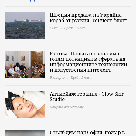
Швеция предава на Украйна
кораб от руския „сенчест флот“
Свят
Преди 5 часа
Йотова: Нашата страна има
голям потенциал в сферата на
информационните технологии
и изкуствения интелект
България
Преди 5 часа
Антиейдж терапия - Glow Skin
Studio
Оферта от Grabo.bg
Стълб дим над София, пожар в