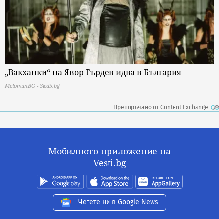
„Вакханки“ на Явор Гърдев идва в България
MelomanBG - Sled5.bg
Препоръчано от Content Exchange
Мобилното приложение на
Vesti.bg
Четете ни в Google News