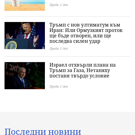
Преди 1 ден
Тръмп с нов ултиматум към
Иран: Или Ормузкият проток
ще бъде отворен, или ще
последва силен удар
Преди 1 ден
Израел отхвърли плана на
Тръмп за Газа, Нетаняху
постави твърдо условие
Преди 1 ден
Последни новини