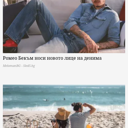
Ромео Бекъм носи новото лице на денима
MelomanBG - Sled5.bg