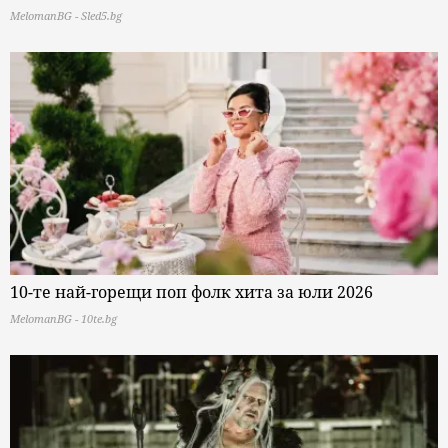
MelomanBG - Sled5.bg
10-те най-горещи поп фолк хита за юли 2026
MelomanBG - 10te.bg