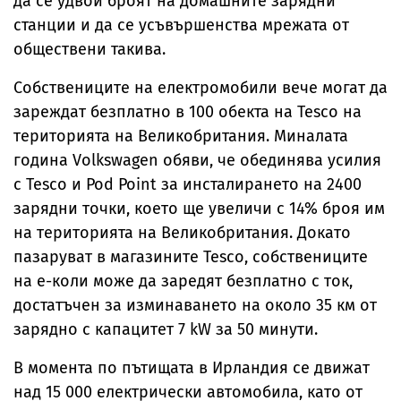
да се удвои броят на домашните зарядни
станции и да се усъвършенства мрежата от
обществени такива.
Собствениците на електромобили вече могат да
зареждат безплатно в 100 обекта на Tesco на
територията на Великобритания. Миналата
година Volkswagen обяви, че обединява усилия
с Tesco и Pod Point за инсталирането на 2400
зарядни точки, което ще увеличи с 14% броя им
на територията на Великобритания. Докато
пазаруват в магазините Tesco, собствениците
на е-коли може да заредят безплатно с ток,
достатъчен за изминаването на около 35 км от
зарядно с капацитет 7 kW за 50 минути.
В момента по пътищата в Ирландия се движат
над 15 000 електрически автомобила, като от