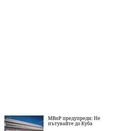
МВнР предупреди: Не
пътувайте до Куба