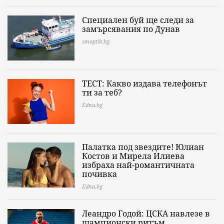
Специален буй ще следи за
замърсявания по Дунав
sinoptik.bg
ТЕСТ: Какво издава телефонът
ти за теб?
Edna.bg
Палатка под звездите! Юлиан
Костов и Мирела Илиева
избраха най-романтичната
почивка
Edna.bg
Леандро Годой: ЦСКА навлезе в
шампионски ритъм