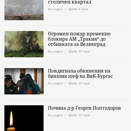
столичен квартал
България
Преди 8 часа
Огромен пожар временно
блокира АМ „Тракия“ до
отбивката за Велинград
България
Преди 10 часа
Повдигнаха обвинения на
бившия шеф на ВиК-Бургас
България
Преди 10 часа
Почина д-р Георги Поптодоров
България
Преди 10 часа