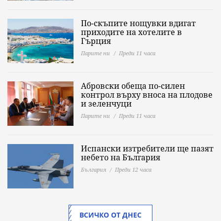
По-скъпите нощувки вдигат
приходите на хотелите в
Гърция
Парите ни
Преди 11 часа
Абровски обеща по-силен
контрол върху вноса на плодове
и зеленчуци
Парите ни
Преди 11 часа
Испански изтребители ще пазят
небето на България
България
Преди 12 часа
ВСИЧКО ОТ ДНЕС