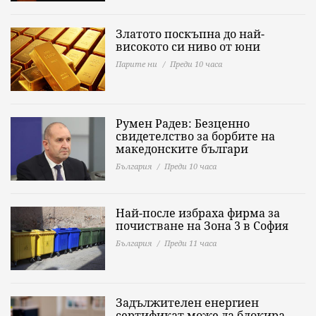
Златото поскъпна до най-
високото си ниво от юни
Парите ни
Преди 10 часа
Румен Радев: Безценно
свидетелство за борбите на
македонските българи
България
Преди 10 часа
Най-после избраха фирма за
почистване на Зона 3 в София
България
Преди 11 часа
Задължителен енергиен
сертификат може да блокира