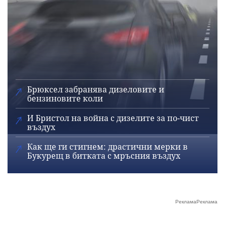
Брюксел забранява дизеловите и
бензиновите коли
И Бристол на война с дизелите за по-чист
въздух
Как ще ги стигнем: драстични мерки в
Букурещ в битката с мръсния въздух