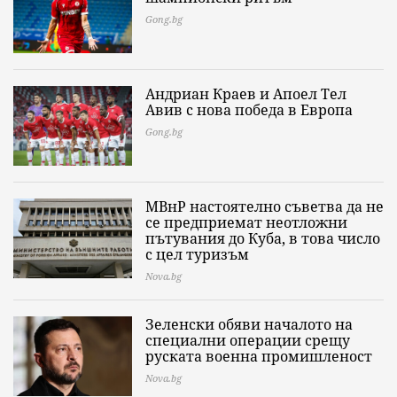
Gong.bg
Андриан Краев и Апоел Тел
Авив с нова победа в Европа
Gong.bg
МВнР настоятелно съветва да не
се предприемат неотложни
пътувания до Куба, в това число
с цел туризъм
Nova.bg
Зеленски обяви началото на
специални операции срещу
руската военна промишленост
Nova.bg