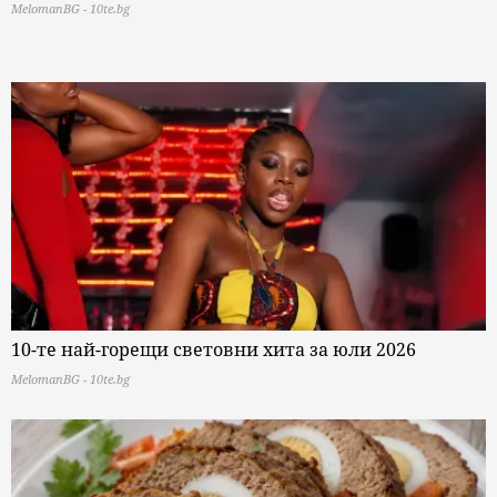
MelomanBG - 10te.bg
10-те най-горещи световни хита за юли 2026
MelomanBG - 10te.bg