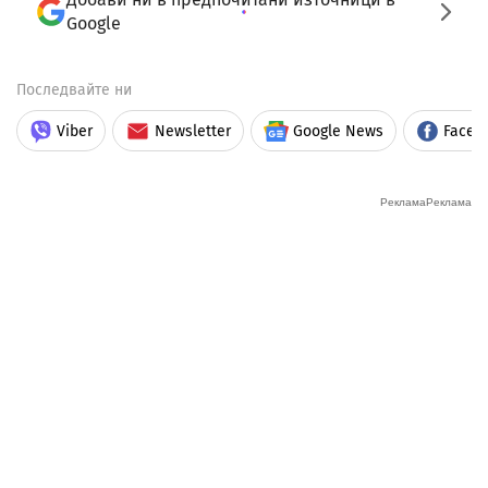
Google
Последвайте ни
Viber
Newsletter
Google News
Faceb