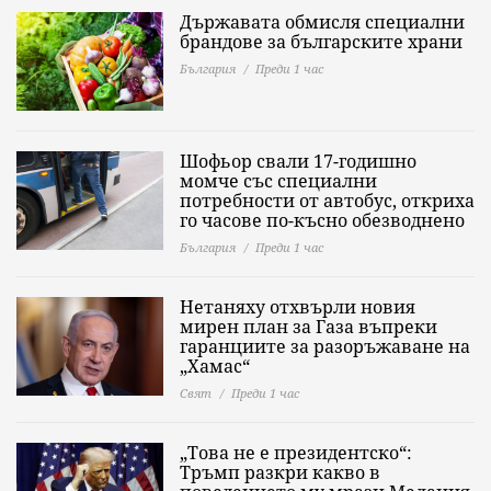
Държавата обмисля специални
брандове за българските храни
България
Преди 1 час
Шофьор свали 17-годишно
момче със специални
потребности от автобус, откриха
го часове по-късно обезводнено
България
Преди 1 час
Нетаняху отхвърли новия
мирен план за Газа въпреки
гаранциите за разоръжаване на
„Хамас“
Свят
Преди 1 час
„Това не е президентско“:
Тръмп разкри какво в