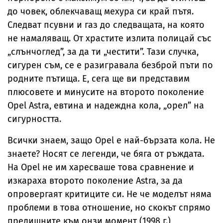
до човек, облекчаващ мехура си край пътя.
Следват псувни и газ до следващата, на която
не намаляващ. От храстите излита полицай със
„слънчоглед”, за да ти „честити”. Тази случка,
сигурен съм, се е разигравала безброй пъти по
родните пътища. Е, сега ще ви представим
плюсовете и минусите на второто поколение
Opel Astra, евтина и надеждна кола, „орел” на
сигурността.
Всички знаем, защо Opel е най-бързата кола. Не
знаете? Носят се легенди, че бяга от ръждата.
На Opel не им харесваше това сравнение и
изкараха второто поколение Astra, за да
опровергаят критиците си. Не че моделът няма
проблеми в това отношение, но скокът спрямо
предишните към онзи момент (1998 г.)