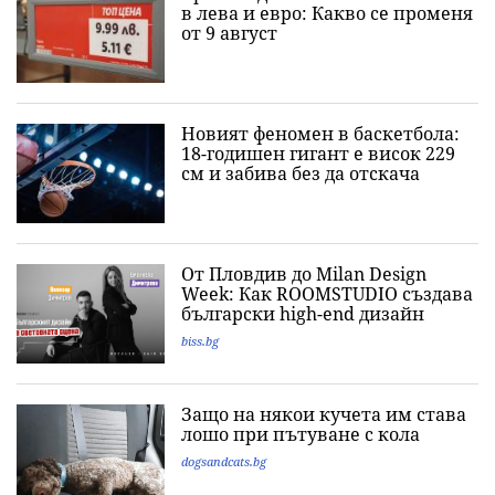
в лева и евро: Какво се променя
от 9 август
Новият феномен в баскетбола:
18-годишен гигант е висок 229
см и забива без да отскача
От Пловдив до Milan Design
Week: Как ROOMSTUDIO създава
български high-end дизайн
biss.bg
Защо на някои кучета им става
лошо при пътуване с кола
dogsandcats.bg