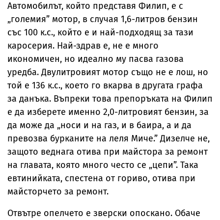
Автомобилът, който представя Филип, е с
„големия” мотор, в случая 1,6-литров бензин
със 100 к.с., който е и най-подходящ за тази
каросерия. Най-здрав е, не е много
икономичен, но идеално му пасва газова
уредба. Двулитровият мотор също не е лош, но
той е 136 к.с., което го вкарва в другата графа
за данъка. Въпреки това препоръката на Филип
е да изберете именно 2,0-литровият бензин, за
да може да „носи и на газ, и в баира, а и да
превозва бурканите на леля Миче.” Дизелче не,
защото веднага отива при майстора за ремонт
на главата, която много често се „цепи”. Така
евтинийката, спестена от гориво, отива при
майсторчето за ремонт.
Отвътре опелчето е зверски опоскано. Обаче