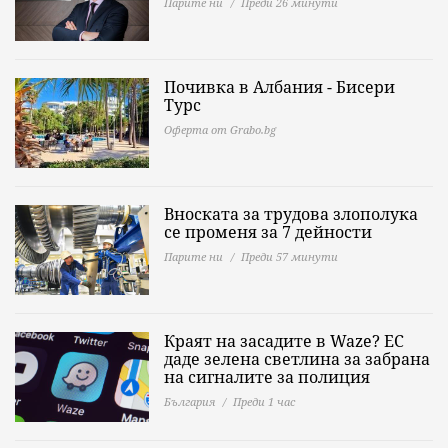
Парите ни
Преди 26 минути
Почивка в Албания - Бисери
Турс
Оферта от Grabo.bg
Вноската за трудова злополука
се променя за 7 дейности
Парите ни
Преди 57 минути
Краят на засадите в Waze? ЕС
даде зелена светлина за забрана
на сигналите за полиция
България
Преди 1 час