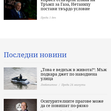
Тръмп за Газа, Нетаняху
постави твърдо условие
Преди 1 ден
Последни новини
„Това е веднъж в живота!“: Мъж
подкара джет по наводнена
улица
Любопитно
Преди 24 минути
Осигурителните прагове може
да се повишат по-рязко