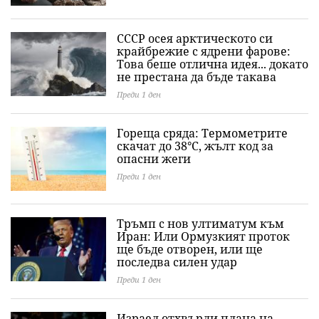
СССР осея арктическото си
крайбрежие с ядрени фарове:
Това беше отлична идея... докато
не престана да бъде такава
Преди 1 ден
Гореща сряда: Термометрите
скачат до 38°C, жълт код за
опасни жеги
Преди 1 ден
Тръмп с нов ултиматум към
Иран: Или Ормузкият проток
ще бъде отворен, или ще
последва силен удар
Преди 1 ден
Израел отхвърли плана на