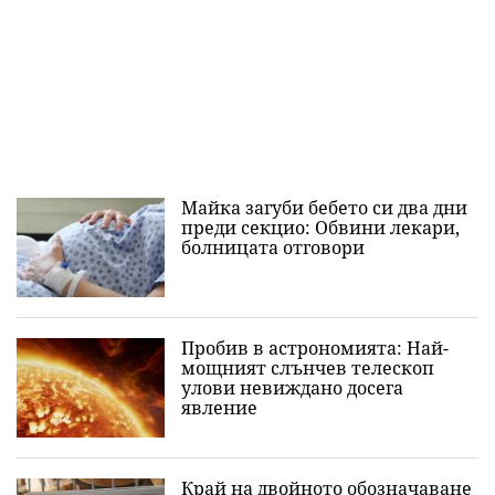
Майка загуби бебето си два дни
преди секцио: Обвини лекари,
болницата отговори
Пробив в астрономията: Най-
мощният слънчев телескоп
улови невиждано досега
явление
Край на двойното обозначаване