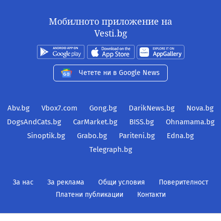
Мобилното приложение на
Vesti.bg
Четете ни в Google News
Abv.bg
Vbox7.com
Gong.bg
DarikNews.bg
Nova.bg
DogsAndCats.bg
CarMarket.bg
BISS.bg
Ohnamama.bg
Sinoptik.bg
Grabo.bg
Pariteni.bg
Edna.bg
Telegraph.bg
За нас
За реклама
Общи условия
Поверителност
Платени публикации
Контакти