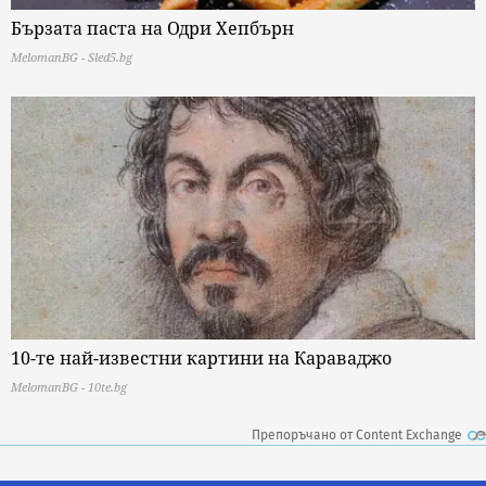
Бързата паста на Одри Хепбърн
MelomanBG - Sled5.bg
10-те най-известни картини на Караваджо
MelomanBG - 10te.bg
Препоръчано от Content Exchange