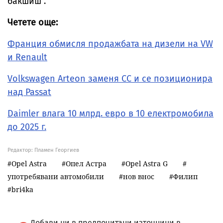
бакшиш”.
Четете още:
Франция обмисля продажбата на дизели на VW
и Renault
Volkswagen Arteon заменя СС и се позиционира
над Passat
Daimler влага 10 млрд. евро в 10 електромобила
до 2025 г.
Редактор: Пламен Георгиев
Opel Astra
Опел Астра
Opel Astra G
употребявани автомобили
нов внос
Филип
bri4ka
Добави ни в предпочитани източници в