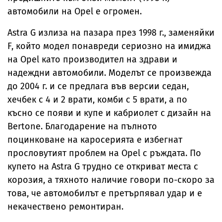
автомобили на Opel е огромен.
Astra G излиза на пазара през 1998 г., заменяйки
F, който модел понавреди сериозно на имиджа
на Opel като производител на здрави и
надеждни автомобили. Моделът се произвежда
до 2004 г. и се предлага във версии седан,
хечбек с 4 и 2 врати, комби с 5 врати, а по
късно се появи и купе и кабриолет с дизайн на
Bertone. Благодарение на пълното
поцинковане на каросерията е избегнат
прословутият проблем на Opel с ръждата. По
купето на Astra G трудно се откриват места с
корозия, а тяхното наличие говори по-скоро за
това, че автомобилът е претърпявал удар и е
некачествено ремонтиран.