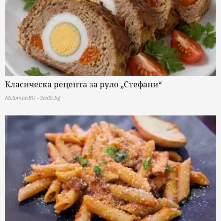
Класическа рецепта за руло „Стефани“
MelomanBG - Sled5.bg