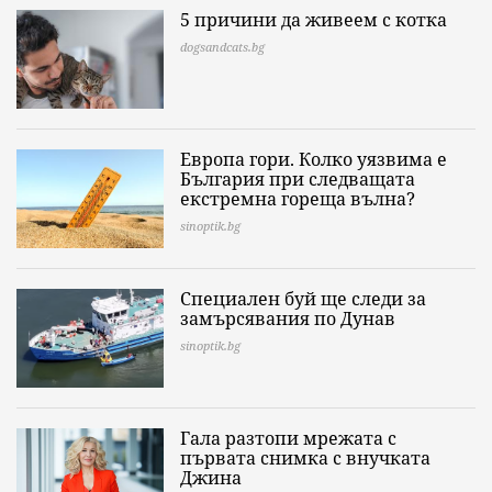
5 причини да живеем с котка
dogsandcats.bg
Европа гори. Колко уязвима е
България при следващата
екстремна гореща вълна?
sinoptik.bg
Специален буй ще следи за
замърсявания по Дунав
sinoptik.bg
Гала разтопи мрежата с
първата снимка с внучката
Джина