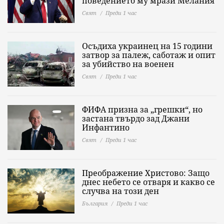
поведението му мрази Мелания
Свят
Преди 1 час
Осъдиха украинец на 15 години
затвор за палеж, саботаж и опит
за убийство на военен
Свят
Преди 1 час
ФИФА призна за „грешки“, но
застана твърдо зад Джани
Инфантино
Свят
Преди 1 час
Преображение Христово: Защо
днес небето се отваря и какво се
случва на този ден
България
Преди 1 час