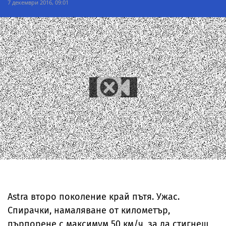
7 декември 2016, 09:01
Astra второ поколение край пътя. Ужас.
Спирачки, намаляване от километър,
пърпорене с максимум 50 км/ч, за да стигнеш