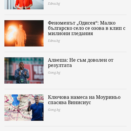
Edna.bg
Феноменът „Одисея“: Малко
българско село се озова в клип с
милиони гледания
Edna.bg
Алвеша: Не съм доволен от
резултата
Gong.bg
Ключова намеса на Моуриньо
спасява Винисиус
Gong.bg