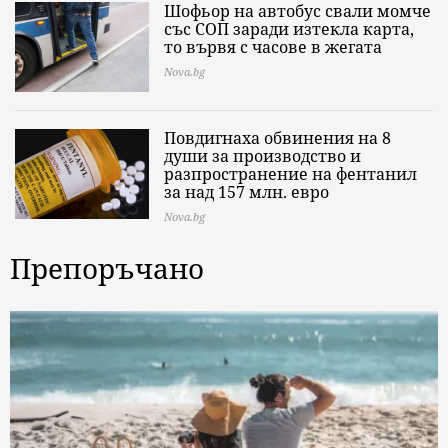
Шофьор на автобус свали момче
със СОП заради изтекла карта,
то вървя с часове в жегата
Nova.bg
Повдигнаха обвинения на 8
души за производство и
разпространение на фентанил
за над 157 млн. евро
Nova.bg
Препоръчано