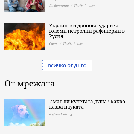
Любопитно
Преди 2 часа
Украински дронове удариха
големи петролни рафинерии в
Русия
Свят
Преди 2 часа
ВСИЧКО ОТ ДНЕС
От мрежата
Имат ли кучетата душа? Какво
казва науката
dogsandcats.bg