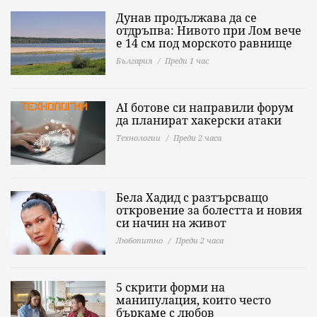
Дунав продължава да се
отдръпва: Нивото при Лом вече
е 14 см под морското равнище
България
Преди 1 час
AI ботове си направили форум
да планират хакерски атаки
Технологии
Преди 2 часа
Бела Хадид с разтърсващо
откровение за болестта и новия
си начин на живот
Любопитно
Преди 2 часа
5 скрити форми на
манипулация, които често
бъркаме с любов