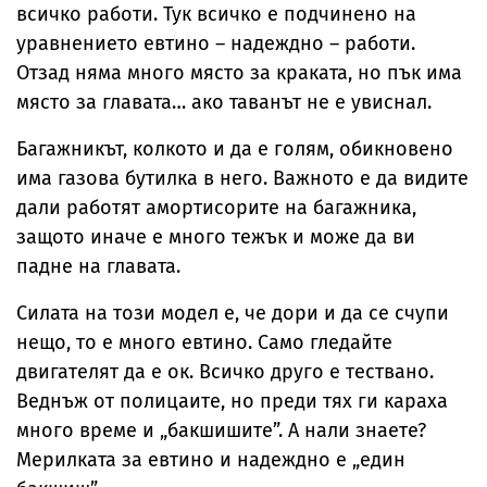
всичко работи. Тук всичко е подчинено на
уравнението евтино – надеждно – работи.
Отзад няма много място за краката, но пък има
място за главата… ако таванът не е увиснал.
Багажникът, колкото и да е голям, обикновено
има газова бутилка в него. Важното е да видите
дали работят амортисорите на багажника,
защото иначе е много тежък и може да ви
падне на главата.
Силата на този модел е, че дори и да се счупи
нещо, то е много евтино. Само гледайте
двигателят да е ок. Всичко друго е тествано.
Веднъж от полицаите, но преди тях ги караха
много време и „бакшишите”. А нали знаете?
Мерилката за евтино и надеждно е „един