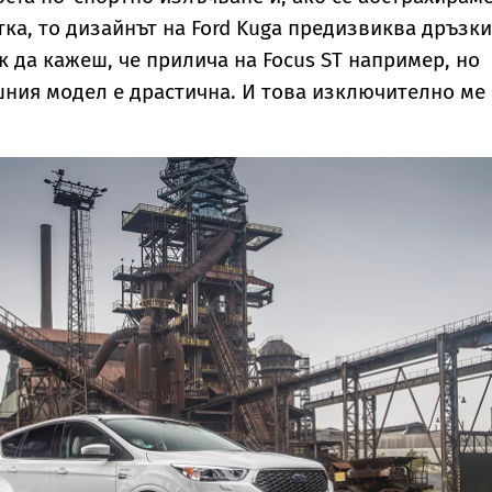
ка, то дизайнът на Ford Kuga предизвиква дръзки
к да кажеш, че прилича на Focus ST например, но
шния модел е драстична. И това изключително ме