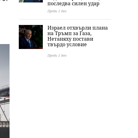
последва силен удар
Преди 1 ден
Израел отхвърли плана
на Тръмп за Газа,
Нетаняху постави
твърдо условие
Преди 1 ден