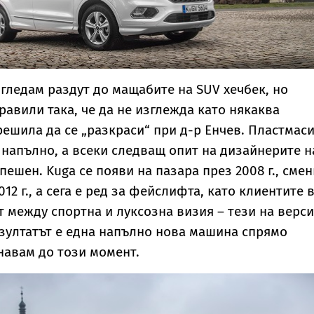
 гледам раздут до мащабите на SUV хечбек, но
равили така, че да не изглежда като някаква
решила да се „разкраси“ при д-р Енчев. Пластмас
 напълно, а всеки следващ опит на дизайнерите н
спешен. Kuga се появи на пазара през 2008 г., смен
12 г., а сега е ред за фейслифта, като клиентите 
т между спортна и луксозна визия – тези на верс
Резултатът е една напълно нова машина спрямо
навам до този момент.