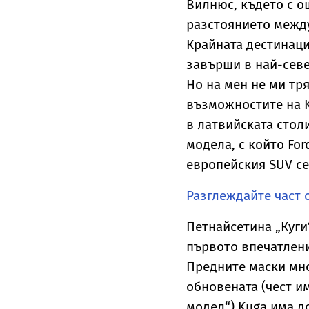
Вилнюс, където с о
разстоянието между
Крайната дестинаци
завърши в най-севе
Но на мен не ми тр
възможностите на K
в латвийската столи
модела, с който Fo
европейския SUV се
Разглеждайте част о
Петнайсетина „Куги
първото впечатление
Предните маски мно
обновената (чест и
модел“) Kuga има д