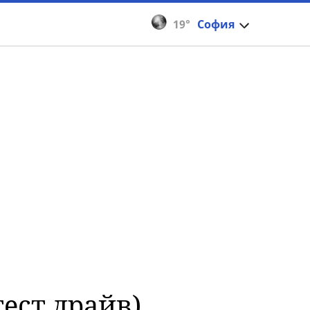
19°
София
тест драйв)