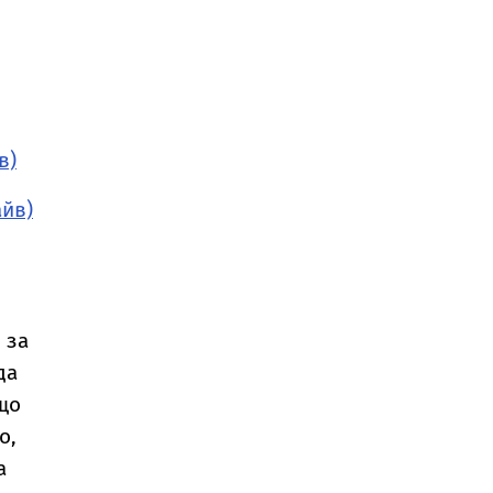
в)
айв)
 за
да
що
о,
а