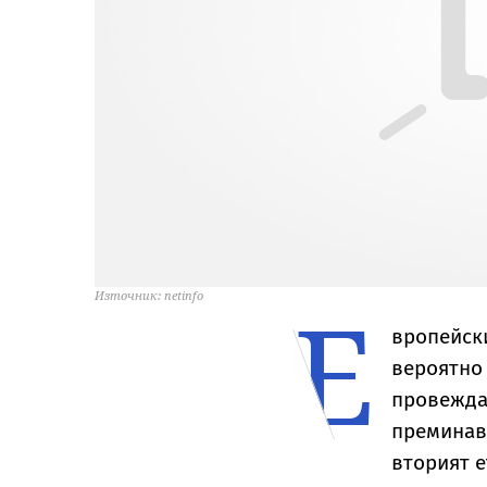
Е
Източник: netinfo
вропейски
вероятно
провежда
преминава
вторият е