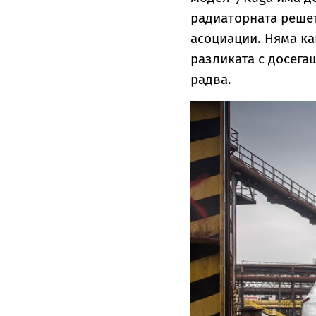
радиаторната решет
асоциации. Няма ка
разликата с досега
радва.