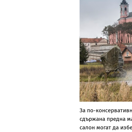
За по-консервативн
сдържана предна ма
салон могат да изб