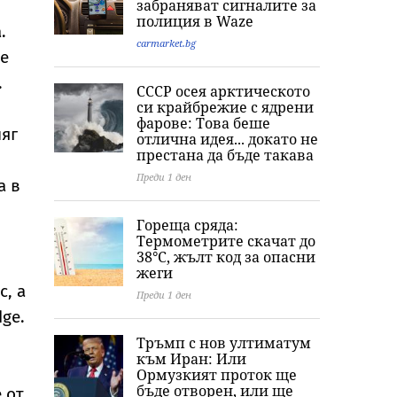
забраняват сигналите за
полиция в Waze
.
carmarket.bg
ще
.
СССР осея арктическото
си крайбрежие с ядрени
фарове: Това беше
няг
отлична идея... докато не
престана да бъде такава
Преди 1 ден
а в
Гореща сряда:
Термометрите скачат до
38°C, жълт код за опасни
жеги
с, а
Преди 1 ден
ge.
Тръмп с нов ултиматум
към Иран: Или
Ормузкият проток ще
бъде отворен, или ще
 от