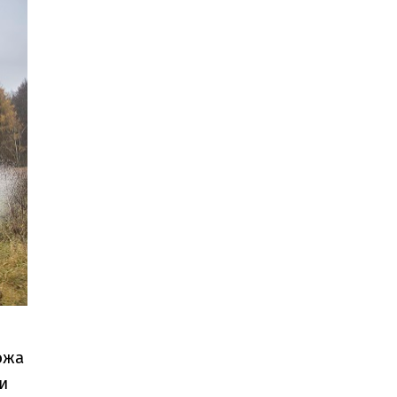
ожа
и