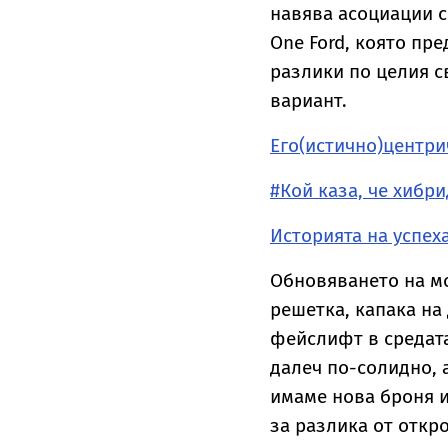
навява асоциации с
One Ford, която пр
разлики по целия с
вариант.
Его(истично)центри
#Кой каза, че хибри
Историята на успех
Обновяването на мо
решетка, капака на
фейслифт в средата
далеч по-солидно, 
имаме нова броня и
за разлика от откр