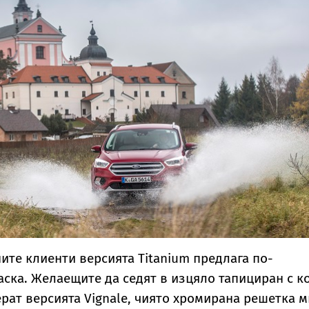
ите клиенти версията Titanium предлага по-
ска. Желаещите да седят в изцяло тапициран с к
ерат версията Vignale, чиято хромирана решетка м