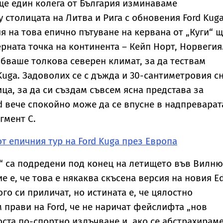
ще един колега от България изминаваме
 столицата на Литва и Рига с обновения Ford Kuga
я на това епично пътуване на кервана от „Куги“ 
рната точка на континента – Кейп Норт, Норвегия
ябваше толкова северен климат, за да тествам
uga. Задоволих се с дъжда и 30-сантиметровия с
ца, за да си създам съвсем ясна представа за
rd вече спокойно може да се впусне в надпреварат
гмент С.
т епичния тур на Ford Kuga през Европа
“ са подредени под конец на летището във Вилню
 е, че това е някаква скъсена версия на новия Ed
го си приличат, но истината е, че цялостно
м прави на Ford, че не наричат фейслифта „нов
оста по-спортно излъчване и, ако се абстрахираме