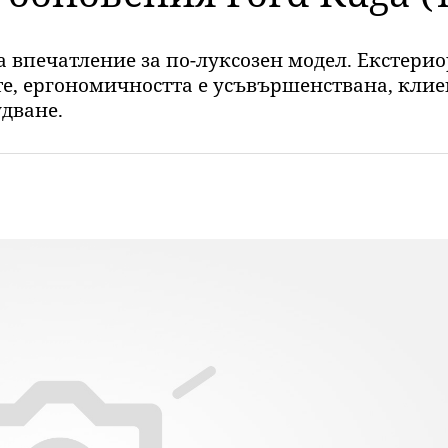
а впечатление за по-луксозен модел. Екстери
е, ергономичността е усъвършенствана, клие
дване.