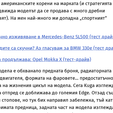
 американските корени на марката (и стратегията
едвижда моделът да се продава с много дребни
вят). На мен най-много ми допадна „спортният“
чно изживяване в Mercedes-Benz SL500 (тест драй
дите са скучни? Аз гласувам за BMW 330e (тест др
а продължава: Opel Mokka X (тест-драйв)
дела е обхванало предната броня, радиаторната
 двигателя, формата на фаровете… предостатъчно
 на жизнения цикъл на модела. Сега Kuga изглеж
а отпред се доближава до големия Edge. Отзад съ
 стопове, но тук бих направил забележка, тъй кат
оимата предница, задната част на модела изглежд