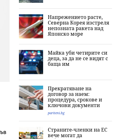
Напрежението расте,
Северна Корея изстреля
непозната ракета над
Японско море
Майка уби четирите си
деца, за да не се видят с
баща им
Прекратяване на
договор за наем:
процедура, срокове и
ключови документи
pariteni.bg
Страните-членки на ЕС
във
вече могат да