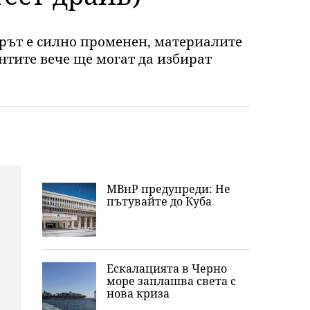
орът е силно променен, материалите
нтите вече ще могат да избират
МВнР предупреди: Не
пътувайте до Куба
Ескалацията в Черно
море заплашва света с
нова криза