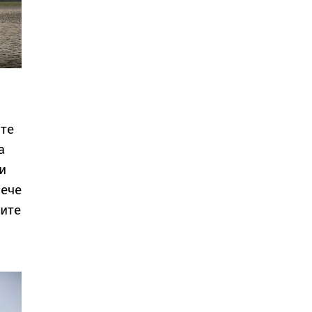
ите
а
и
вече
иите