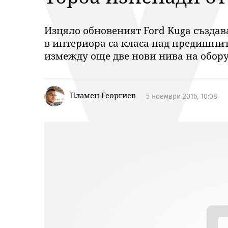
Изцяло обновеният Ford Kuga създав
в интериора са класа над предишнит
измежду още две нови нива на обору
Пламен Георгиев
5 ноември 2016, 10:08